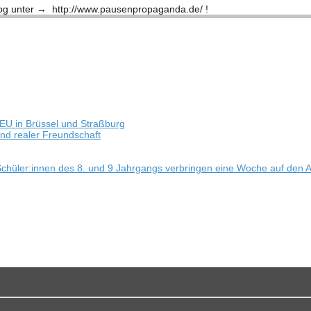
 unter → http://​www​.pau​sen​pro​pa​ganda​.de/ !
EU in Brüs­sel und Straßburg
e und rea­ler Freundschaft
 – Schüler:innen des 8. und 9 Jahr­gangs ver­brin­gen eine Woche auf den