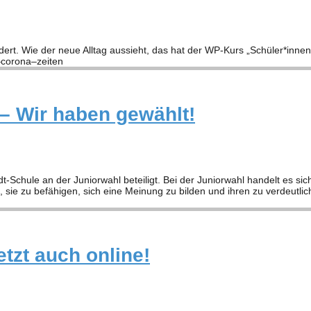
n­dert. Wie der neue All­tag aus­sieht, das hat der WP-Kurs „Schüler*inne
r​o​n​a​–​z​e​i​ten
 – Wir haben gewählt!
idt-Schule an der Junior­wahl betei­ligt. Bei der Junior­wahl han­delt es sic
sie zu befä­hi­gen, sich eine Mei­nung zu bil­den und ihren zu ver­deut­li
etzt auch online!