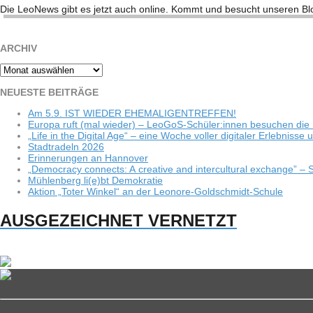
Die Leo­News gibt es jetzt auch online. Kommt und besucht unse­ren Blog
ARCHIV
Archiv
NEU­ESTE BEITRÄGE
Am 5.9. IST WIEDER EHEMALIGENTREFFEN!
Europa ruft (mal wie­der) – LeoGoS-Schüler:innen besu­chen die 
„Life in the Digi­tal Age“ – eine Woche vol­ler digi­ta­ler Erleb­niss
Stadt­ra­deln 2026
Erin­ne­run­gen an Hannover
„Demo­cracy con­nects: A crea­tive and inter­cul­tu­ral exch­ange”
Müh­len­berg li(e)bt Demokratie
Aktion „Toter Win­kel“ an der Leonore-Goldschmidt-Schule
AUSGEZEICHNET VERNETZT