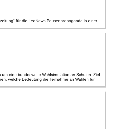
nzeitung“ für die Leo­News Pau­sen­pro­pa­ganda in einer
h um eine bun­des­weite Wahl­si­mu­la­tion an Schu­len. Ziel
­chen, wel­che Bedeu­tung die Teil­nahme an Wah­len für