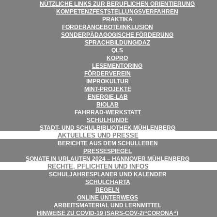
NÜTZ­LI­CHE LINKS ZUR BERUF­LI­CHEN ORIENTIERUNG
KOM­PE­TENZ­FEST­STEL­LUNGS­VER­FAH­REN
PRAK­TIKA
FÖRDERANGEBOTE/​​INKLUSION
SON­DER­PÄD­AGO­GI­SCHE FÖRDERUNG
SPRACHBILDUNG/​​DAZ
QLS
KOPRO
LESE­MEN­TO­RING
FÖR­DER­VER­EIN
IMPRO­KUL­TUR
MINT-PRO­­JEKTE
ENER­­GIE-LAB
BIO­LAB
FAHR­RAD-WER­K­STATT
SCHUL­HUNDE
STADT- UND SCHUL­BI­BLIO­THEK MÜHLENBERG
AKTU­EL­LES UND PRESSE
BERICHTE AUS DEM SCHULLEBEN
PRES­SE­SPIE­GEL
SONATE IN URLAU­TEN 2024 – HAN­NO­VER MÜHLENBERG
RECHTE, PFLICH­TEN UND INFOS
SCHUL­JAH­RES­PLA­NER UND KALENDER
SCHUL­CHARTA
REGELN
ONLINE UNTER­WEGS
ARBEITS­MA­TE­RIAL UND LERNMITTEL
HIN­WEISE ZU COVID-19 (SARS-COV‑2/“CORONA“)