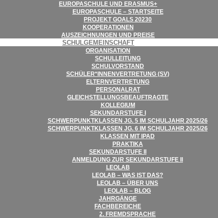
EURO­PA­SCHULE UND ERASMUS+
EURO­PA­SCHULE – STARTSEITE
PRO­JEKT GOALS 20230
KOOPE­RA­TIO­NEN
AUS­ZEICH­NUN­GEN UND PREISE
SCHUL­GE­MEIN­SCHAFT
ORGA­NI­SA­TION
SCHUL­LEI­TUNG
SCHUL­VOR­STAND
SCHÜLER*INNENVERTRETUNG (SV)
ELTERN­VER­TRE­TUNG
PER­SO­NAL­RAT
GLEICH­STEL­LUNGS­BE­AUF­TRAGTE
KOL­LE­GIUM
SEKUN­DAR­STUFE I
SCHWER­PUNKT­KLAS­SEN JG. 5 IM SCHUL­JAHR 2025/​​26
SCHWER­PUNKT­KLAS­SEN JG. 6 IM SCHUL­JAHR 2025/​​26
KLAS­SEN MIT IPAD
PRAK­TIKA
SEKUN­DAR­STUFE II
ANMEL­DUNG ZUR SEKUN­DAR­STUFE II
LEO­LAB
LEO­LAB – WAS IST DAS?
LEO­LAB – ÜBER UNS
LEO­LAB – BLOG
JAHR­GÄNGE
FACH­BE­REI­CHE
2. FREMD­SPRA­CHE