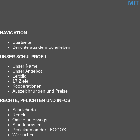
MIT
NAVIGATION
Start­seite
Berichte aus dem Schulleben
UNSER SCHULPROFIL
Unser Name
Unser Ange­bot
Leit­bild
17 Ziele
Koope­ra­tio­nen
Aus­zeich­nun­gen und Preise
RECHTE, PFLICHTEN UND INFOS
Schul­charta
Regeln
Online unter­wegs
Stun­den­ras­ter
Prak­ti­kum an der LEOGOS
Wir suchen