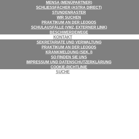
MENSA (MENÜ­PART­NER)
SCHLIESS­FÄ­CHER (ASTRA DIRECT)
STUN­DEN­RAS­TER
WIR SUCHEN
PRAK­TI­KUM AN DER LEOGOS
SCHUL­AUS­FÄLLE (VMZ, EXTER­NER LINK)
BESCHWER­DE­WEGE
KON­TAKT
SEKRE­TA­RIATE UND VERWALTUNG
PRAK­TI­KUM AN DER LEOGOS
KRANK­MEL­DUNG (SEK. I)
SO FIN­DEN SIE UNS
IMPRES­SUM UND DATENSCHUTZERKLÄRUNG
COO­KIE-RICHT­LI­NIE
SUCHE