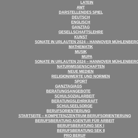
LATEIN
AWT
DAR­STEL­LEN­DES SPIEL
DEUTSCH
ENG­LISCH
GANZ­TAG
GESELL­SCHAFTS­LEHRE
KUNST
SONATE IN URLAU­TEN 2024 – HAN­NO­VER MÜHLENBER
MATHE­MA­TIK
MUSIK
MUPA
SONATE IN URLAU­TEN 2024 – HAN­NO­VER MÜHLENBER
NATUR­WIS­SEN­SCHAF­TEN
NEUE MEDIEN
RELIGION/​​WERTE UND NORMEN
SPORT
GANZTAG/​​AGS
BERA­TUNGS­AN­GE­BOTE
SCHUL­SO­ZI­AL­AR­BEIT
BERA­TUNGS­LEHR­KRAFT
SCHUL­SEEL­SORGE
BERUFS­ORI­EN­TIE­RUNG
START­SEITE – KOM­PE­TENZ­ZEN­TRUM BERUFSORIENTIERUNG
BERUFS­BE­RA­TUNG AGEN­TUR FÜR ARBEIT
BERUFS­BE­RA­TUNG SEK I
BERUFS­BE­RA­TUNG SEK II
PRO BERUF