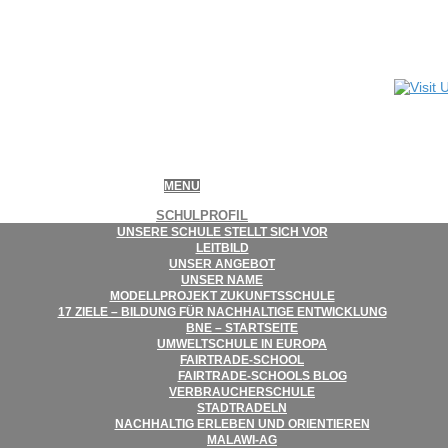
MENU
SCHUL­PRO­FIL
UNSERE SCHULE STELLT SICH VOR
LEIT­BILD
UNSER ANGE­BOT
UNSER NAME
MODELL­PRO­JEKT ZUKUNFTSSCHULE
17 ZIELE – BIL­DUNG FÜR NACH­HAL­TIGE ENTWICKLUNG
BNE – STARTSEITE
UMWELT­SCHULE IN EUROPA
FAIR­­TRADE-SCHOOL
FAIR­TRADE-SCHOOLS BLOG
VER­BRAU­CHER­SCHULE
STADT­RA­DELN
NACH­HAL­TIG ERLE­BEN UND ORIENTIEREN
MALAWI-AG