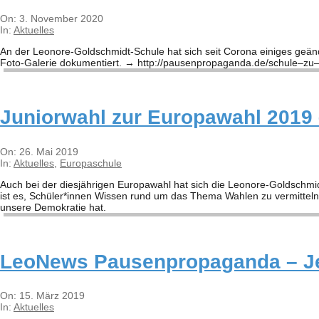
2020-
On:
3. November 2020
11-
In:
Aktuelles
03
An der Leo­­nore-Gol­d­­schmidt-Schule hat sich seit Corona eini­ges geä
Foto-Gale­rie doku­men­tiert. → http://​pau​sen​pro​pa​ganda​.de/​s​c​h​u​l​e​–​z​u​–​c​o​
Junior­wahl zur Euro­pa­wahl 2019
2019-
On:
26. Mai 2019
05-
In:
Aktuelles
,
Europaschule
26
Auch bei der dies­jäh­ri­gen Euro­pa­wahl hat sich die Leo­­nore-Gol­d­­schm
ist es, Schüler*innen Wis­sen rund um das Thema Wah­len zu ver­mit­teln, 
unsere Demo­kra­tie hat.
Leo­News Pau­sen­pro­pa­ganda – J
2019-
On:
15. März 2019
03-
In:
Aktuelles
15