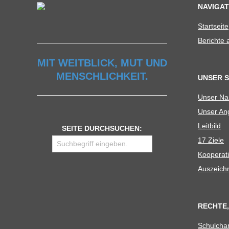
NAVIGAT
Start­seite
Berichte
MIT WEITBLICK, MUT UND
MENSCHLICHKEIT.
UNSER 
Unser N
Unser Ang
Leit­bild
SEITE DURCHSUCHEN:
17 Ziele
Koope­ra­t
Aus­zeich
RECHTE,
Schul­cha