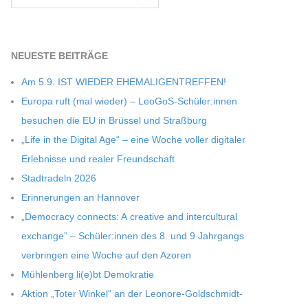
NEU­ESTE BEITRÄGE
Am 5.9. IST WIEDER EHEMALIGENTREFFEN!
Europa ruft (mal wie­der) – LeoGoS-Schüler:innen
besu­chen die EU in Brüs­sel und Straßburg
„Life in the Digi­tal Age“ – eine Woche vol­ler digi­ta­ler
Erleb­nisse und rea­ler Freundschaft
Stadt­ra­deln 2026
Erin­ne­run­gen an Hannover
„Demo­cracy con­nects: A crea­tive and inter­cul­tu­ral
exch­ange” – Schüler:innen des 8. und 9 Jahr­gangs
ver­brin­gen eine Woche auf den Azoren
Müh­len­berg li(e)bt Demokratie
Aktion „Toter Win­kel“ an der Leonore-Goldschmidt-