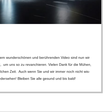
Ihrem wun­der­schö­nen und berüh­ren­den Video sind nun wir
t, um uns so zu revan­chie­ren. Vie­len Dank für die Mühen,
 sol­chen Zeit. Auch wenn Sie und wir immer noch nicht wis­
e­der­se­hen! Blei­ben Sie alle gesund und bis bald!