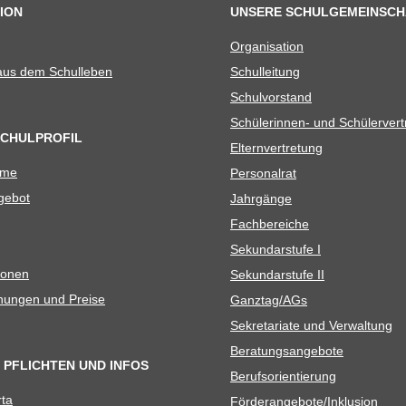
ION
UNSERE SCHULGEMEINSCH
Orga­ni­sa­tion
 aus dem Schulleben
Schul­lei­tung
Schul­vor­stand
Schü­le­rin­nen- und Schülerver
SCHULPROFIL
Eltern­ver­tre­tung
ame
Per­so­nal­rat
e­bot
Jahr­gänge
Fach­be­rei­che
Sekun­dar­stufe I
io­nen
Sekun­dar­stufe II
­nun­gen und Preise
Ganztag/​​AGs
Sekre­ta­riate und Verwaltung
Bera­tungs­an­ge­bote
 PFLICHTEN UND INFOS
Berufs­ori­en­tie­rung
rta
Förderangebote/​​Inklusion