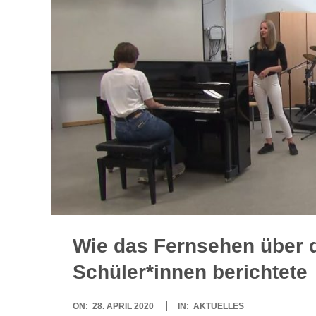
R
E
-
G
O
L
Wie das Fern­se­hen über 
D
Schüler*innen berichtete
S
2020-
ON:
28. APRIL 2020
IN:
AKTUELLES