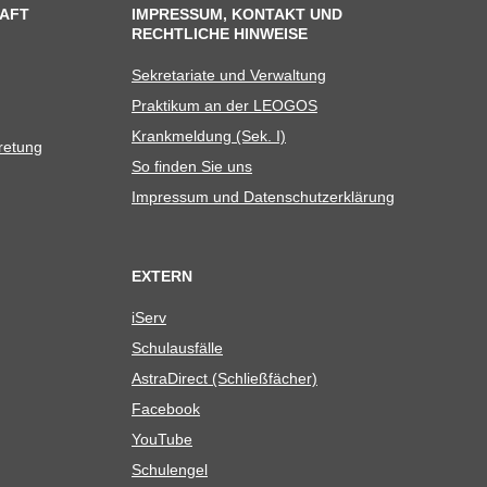
AFT
IMPRESSUM, KONTAKT UND
RECHTLICHE HINWEISE
Sekre­ta­riate und Verwaltung
Prak­ti­kum an der LEOGOS
Krank­mel­dung (Sek. I)
tretung
So fin­den Sie uns
Impres­sum und Datenschutzerklärung
EXTERN
iServ
Schul­aus­fälle
Astra­Di­rect (Schließ­fä­cher)
Face­book
You­Tube
Schul­en­gel