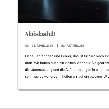
C
H
U
#bis­bald!
L
2020-
ON:
16. APRIL 2020
IN:
AKTUELLES
E
04-
Liebe Leh­re­rin­nen und Leh­rer, das ist für Sie! Nach 
16
dran. Wir haben auch ein klei­nes Video für Sie gedreh
die Unter­stüt­zung und die Auf­mun­te­run­gen in einer
sen, wie es wei­ter­geht, hof­fen wir auf ein bal­di­ges Wi