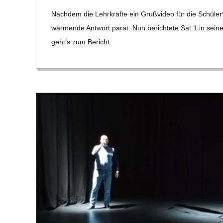
04-
C
Nach­dem die Lehr­kräfte ein Gruß­vi­deo für die Schüler
28
wär­mende Ant­wort parat. Nun berich­tete Sat.1 in sei­
H
geht’s zum Bericht.
M
I
D
T
-
S