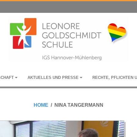
­SCHAFT
AKTU­EL­LES UND PRESSE
RECHTE, PFLICH­TEN 
HOME
NINA TANGERMANN