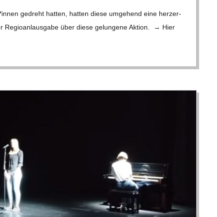
*innen gedreht hat­ten, hat­ten diese umge­hend eine herz­er­
ner Regio­anlaus­gabe über diese gelun­gene Aktion. → Hier