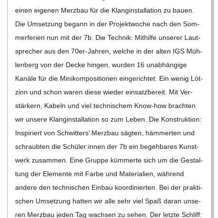
C
einen eige­nen Merz­bau für die Klang­in­stal­la­tion zu bauen.
Die Umset­zung begann in der Pro­jekt­wo­che nach den Som­
H
mer­fe­rien nun mit der 7b. Die Tech­nik: Mit­hilfe unse­rer Laut­
spre­cher aus den 70er-Jah­­ren, wel­che in der alten IGS Müh­
U
len­berg von der Decke hin­gen, wur­den 16 unab­hän­gige
Kanäle für die Mini­kom­po­si­tio­nen ein­ge­rich­tet. Ein wenig Löt­
L
zinn und schon waren diese wie­der ein­satz­be­reit. Mit Ver­
stär­kern, Kabeln und viel tech­ni­schem Know-how brach­ten
E
wir unsere Klang­in­stal­la­tion so zum Leben. Die Kon­struk­tion:
Inspi­riert von Schwit­ters’ Merz­bau säg­ten, häm­mer­ten und
schraub­ten die Schüler:innen der 7b ein begeh­ba­res Kunst­
werk zusam­men. Eine Gruppe küm­merte sich um die Gestal­
tung der Ele­mente mit Farbe und Mate­ria­lien, wäh­rend
andere den tech­ni­schen Ein­bau koor­di­nier­ten. Bei der prak­ti­
schen Umset­zung hat­ten wir alle sehr viel Spaß daran unse­
ren Merz­bau jeden Tag wach­sen zu sehen. Der letzte Schliff: