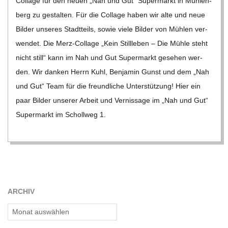
Col­lage für den neuen „Nah und Gut“ Super­markt in Müh­len­
berg zu gestal­ten. Für die Col­lage haben wir alte und neue
Bil­der unse­res Stadt­teils, sowie viele Bil­der von Müh­len ver­
wen­det. Die Merz-Col­lage „Kein Still­le­ben – Die Mühle steht
nicht still“ kann im Nah und Gut Super­markt gese­hen wer­
den. Wir dan­ken Herrn Kuhl, Ben­ja­min Gunst und dem „Nah
und Gut“ Team für die freund­li­che Unter­stüt­zung! Hier ein
paar Bil­der unse­rer Arbeit und Ver­nis­sage im „Nah und Gut“
Super­markt im Scholl­weg 1.
ARCHIV
Archiv