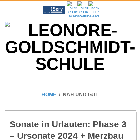
Skip
to
content
L
Primary
E
Navigation
HOME
NAH UND GUT
Menu
O
N
Sonate in Urlau­ten: Phase 3
– Urso­nate 2024 + Merzbau