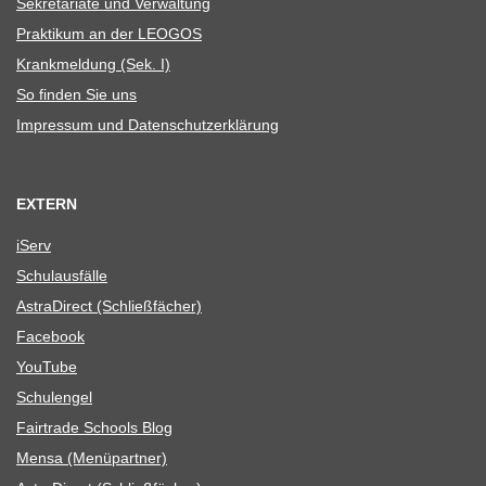
Sekre­ta­riate und Verwaltung
Prak­ti­kum an der LEOGOS
Krank­mel­dung (Sek. I)
So fin­den Sie uns
Impres­sum und Datenschutzerklärung
EXTERN
iServ
Schul­aus­fälle
Astra­Di­rect (Schließ­fä­cher)
Face­book
You­Tube
Schul­en­gel
Fair­trade Schools Blog
Mensa (Menü­part­ner)