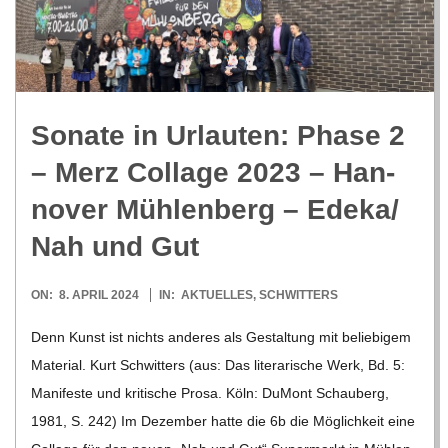
Sonate in Urlau­ten: Phase 2
– Merz Col­lage 2023 – Han­
no­ver Müh­len­berg – Edeka/​
Nah und Gut
2024-
ON:
8. APRIL 2024
IN:
AKTUELLES
,
SCHWITTERS
04-
Denn Kunst ist nichts ande­res als Gestal­tung mit belie­bi­gem
08
Mate­rial. Kurt Schwit­ters (aus: Das lite­ra­ri­sche Werk, Bd. 5:
Mani­feste und kri­ti­sche Prosa. Köln: DuMont Schau­berg,
1981, S. 242) Im Dezem­ber hatte die 6b die Mög­lich­keit eine