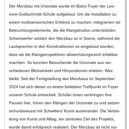
Der Merz­bau mit Urso­nate wurde im Bis­tro Foyer der Leo­­
nore-Gol­d­­schmidt-Schule auf­ge­baut. Um die Instal­la­tion zu
einem mul­ti­sen­so­ri­schen Erleb­nis zu machen, inte­grier­ten wir
Beleuch­tungs­ele­mente, die die Klang­struk­tur unter­stütz­ten.
Schein­wer­fer setz­ten den Merz­bau so in Szene, wäh­rend die
Laut­spre­cher in den Kon­struk­tio­nen so ein­ge­baut wur­den,
dass sie die Klang­per­spek­ti­ven abwechs­lungs­reich erleb­bar
mach­ten. So konn­ten Besu­chende die Urso­nate aus ver­
schie­de­nen Blick­win­keln und Hör­po­si­tio­nen erle­ben. Was
bleibt: Seit der Fer­tig­stel­lung des Merz­baus im Sep­tem­ber
2024 hat sich die­ser zu einem belieb­ten Treff­punkt im Foyer
unse­rer Schule ent­wi­ckelt. Schüler:innen ver­brin­gen ihre
Pau­sen hier, hören den Klän­gen der Urso­nate zu und set­zen
sichun­be­wusst mit Schwit­ters’ Kunst aus­ein­an­der. Die Ver­bin­
dung von Kunst und All­tag, ein zen­tra­les Ziel des Pro­jekts,
wurde damit erfolg­reich rea­li­siert. Der Merz­bau ist nicht nur