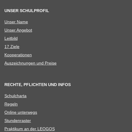
UNSER SCHULPROFIL
Unser Name
Unser Ange­bot
Leit­bild
17 Ziele
Koope­ra­tio­nen
Aus­zeich­nun­gen und Preise
RECHTE, PFLICHTEN UND INFOS
Schul­charta
Regeln
Online unter­wegs
Stun­den­ras­ter
Prak­ti­kum an der LEOGOS