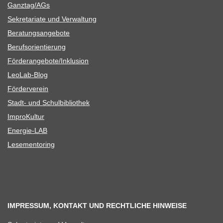
Ganztag/​​AGs
Sekre­ta­riate und Verwaltung
Bera­tungs­an­ge­bote
Berufs­ori­en­tie­rung
Förderangebote/​​Inklusion
Leo­Lab-Blog
För­der­ver­ein
Stadt- und Schulbibliothek
Impro­Kul­tur
Ener­­gie-LAB
Lese­men­to­ring
IMPRESSUM, KONTAKT UND RECHTLICHE HINWEISE