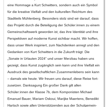
eine Hom­mage a Kurt Schwit­ters, son­dern auch ein Sym­bol
für die krea­tive Viel­falt und den kul­tu­rel­len Reich­tum des
Stadt­teils Müh­len­berg. Beson­ders stolz sind wir dar­auf, dass
das Pro­jekt durch die Betei­li­gung der Schüler:innen zu einem
Gemein­schafts­werk gewor­den ist, das ihre Iden­ti­tät und ihre
Per­spek­ti­ven auf moderne Kunst sicht­bar macht. Wir hof­fen,
dass unser Werk inspi­riert, zum Nach­den­ken anregt und den
Gedan­ken von Kurt Schwit­ters in die Zukunft trägt. Die
„Sonate in Urlau­ten 2024“ und unser Merz­bau haben uns
gezeigt, dass Kunst zugäng­lich sein kann und ihre Viel­falt ein
Aus­druck des gesell­schaft­li­chen Zusam­men­le­bens sein kann
– damals wie heute. Wir freuen uns dar­auf, diese Reise fort­
zu­set­zen. Dank­sa­gung Ein gro­ßer Dank gilt allen
Schüler:innen der Klasse 7b, dem Kom­po­nis­ten Michael
Ema­nuel Bauer, Mariam Oskoui, Mari­jke Maer­tens, Bene­dikt
Hartsch sowie allen Unter­stüt­zen­den aus der Schul­ge­mein­