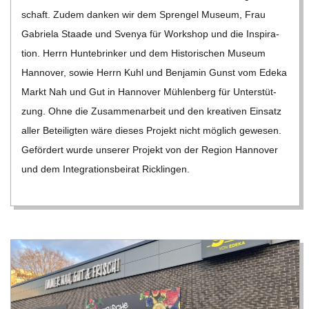
schaft. Zudem dan­ken wir dem Spren­gel Museum, Frau
Gabriela Staade und Sve­nya für Work­shop und die Inspi­ra­
tion. Herrn Hun­te­brin­ker und dem His­to­ri­schen Museum
Han­no­ver, sowie Herrn Kuhl und Ben­ja­min Gunst vom Edeka
Markt Nah und Gut in Han­no­ver Müh­len­berg für Unter­stüt­
zung. Ohne die Zusam­men­ar­beit und den krea­ti­ven Ein­satz
aller Betei­lig­ten wäre die­ses Pro­jekt nicht mög­lich gewe­sen.
Geför­dert wurde unse­rer Pro­jekt von der Region Han­no­ver
und dem Inte­gra­ti­ons­bei­rat Rick­lin­gen.