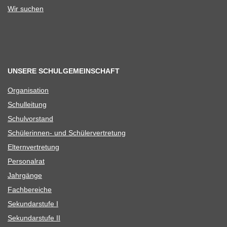
Wir suchen
UNSERE SCHULGEMEINSCHAFT
Orga­ni­sa­tion
Schul­lei­tung
Schul­vor­stand
Schü­le­rin­nen- und Schülervertretung
Eltern­ver­tre­tung
Per­so­nal­rat
Jahr­gänge
Fach­be­rei­che
Sekun­dar­stufe I
Sekun­dar­stufe II