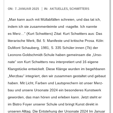
O
2025-
ON:
7. JANUAR 2025
IN:
AKTUELLES
,
SCHWITTERS
R
01-
„Man kann auch mit Müll­ab­fäl­len schreien, und das tat ich,
07
E
indem ich sie zusam­men­leimte und ‑nagelte. Ich nannte
es Merz…“ (Kurt Schwit­ters) Zitat: Kurt Schwit­ters aus: Das
-
lite­ra­ri­sche Werk, Bd. 5: Mani­feste und kri­ti­sche Prosa. Köln:
DuMont Schau­berg, 1981, S. 335 Schüler:innen (7b) der
G
Leo­­nore-Gol­d­­schmidt-Schule haben gemein­sam die „Urso­
nate“ von Kurt Schwit­ters neu inter­pre­tiert und 16 eigene
O
Klang­stü­cke ent­wi­ckelt. Diese Klänge wur­den im begeh­ba­ren
„Merz­bau“ inte­griert, den wir zusam­men gestal­tet und gebaut
L
haben. Mit Licht, Far­ben und Laut­spre­chern ist unser Merz­
bau und unsere Urso­nate 2024 ein beson­de­res Kunst­werk
D
gewor­den, das man hören und erle­ben kann. Jetzt steht er
im Bis­tro Foyer unse­rer Schule und bringt Kunst direkt in
S
unse­ren All­tag. Die Ent­ste­hung der Urso­nate 2024 Im Januar