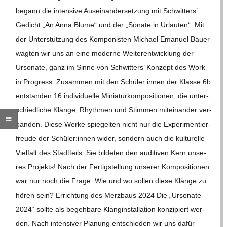
begann die inten­sive Aus­ein­an­der­set­zung mit Schwit­ters’
C
Gedicht „An Anna Blume“ und der „Sonate in Urlau­ten“. Mit
der Unter­stüt­zung des Kom­po­nis­ten Michael Ema­nuel Bauer
H
wag­ten wir uns an eine moderne Wei­ter­ent­wick­lung der
Urso­nate, ganz im Sinne von Schwit­ters’ Kon­zept des Work
M
in Pro­gress. Zusam­men mit den Schüler:innen der Klasse 6b
ent­stan­den 16 indi­vi­du­elle Minia­tur­kom­po­si­tio­nen, die unter­
I
schied­li­che Klänge, Rhyth­men und Stim­men mit­ein­an­der ver­
D
ban­den. Diese Werke spie­gel­ten nicht nur die Expe­ri­men­tier­
freude der Schüler:innen wider, son­dern auch die kul­tu­relle
T
Viel­falt des Stadt­teils. Sie bil­de­ten den audi­tiven Kern unse­
res Pro­jekts! Nach der Fer­tig­stel­lung unse­rer Kom­po­si­tio­nen
-
war nur noch die Frage: Wie und wo sol­len diese Klänge zu
hören sein? Errich­tung des Merz­baus 2024 Die „Urso­nate
S
2024“ sollte als begeh­bare Klang­in­stal­la­tion kon­zi­piert wer­
den. Nach inten­si­ver Pla­nung ent­schie­den wir uns dafür