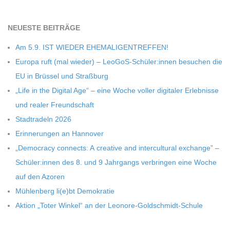
NEU­ESTE BEITRÄGE
Am 5.9. IST WIEDER EHEMALIGENTREFFEN!
Europa ruft (mal wie­der) – LeoGoS-Schüler:innen besu­chen die
EU in Brüs­sel und Straßburg
„Life in the Digi­tal Age“ – eine Woche vol­ler digi­ta­ler Erleb­nisse
und rea­ler Freundschaft
Stadt­ra­deln 2026
Erin­ne­run­gen an Hannover
„Demo­cracy con­nects: A crea­tive and inter­cul­tu­ral exch­ange” –
Schüler:innen des 8. und 9 Jahr­gangs ver­brin­gen eine Woche
auf den Azoren
Müh­len­berg li(e)bt Demokratie
Aktion „Toter Win­kel“ an der Leonore-Goldschmidt-Schule