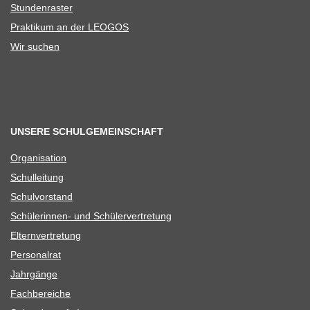
Stun­den­ras­ter
Prak­ti­kum an der LEOGOS
Wir suchen
UNSERE SCHULGEMEINSCHAFT
Orga­ni­sa­tion
Schul­lei­tung
Schul­vor­stand
Schü­le­rin­nen- und Schülervertretung
Eltern­ver­tre­tung
Per­so­nal­rat
Jahr­gänge
Fach­be­rei­che