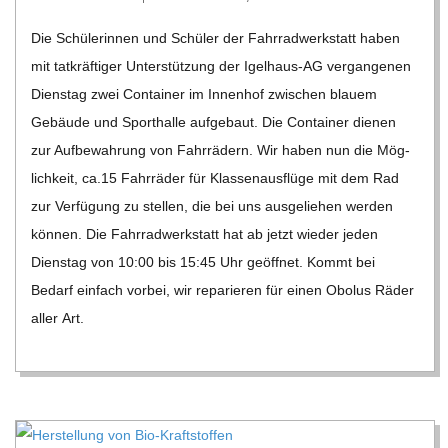
05-
Die Schü­le­rin­nen und Schü­ler der Fahr­rad­werk­statt haben
25
mit tat­kräf­ti­ger Unter­stüt­zung der Igel­haus-AG ver­gan­ge­nen
Diens­tag zwei Con­tai­ner im Innen­hof zwi­schen blauem
Gebäude und Sport­halle auf­ge­baut. Die Con­tai­ner die­nen
zur Auf­be­wah­rung von Fahr­rä­dern. Wir haben nun die Mög­
lich­keit, ca.15 Fahr­rä­der für Klas­sen­aus­flüge mit dem Rad
zur Ver­fü­gung zu stel­len, die bei uns aus­ge­lie­hen wer­den
kön­nen. Die Fahr­rad­werk­statt hat ab jetzt wie­der jeden
Diens­tag von 10:00 bis 15:45 Uhr geöff­net. Kommt bei
Bedarf ein­fach vor­bei, wir repa­rie­ren für einen Obo­lus Räder
aller Art.