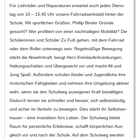
C
Für Leih­rä­der und Repa­ra­tu­ren erwar­tet euch jeden Diens­
tag von 10 – 15:45 Uhr unsere Fahr­rad­werk­statt hin­ter der
H
Schule. Mit sport­li­chen Grü­ßen, Phil­lip Bin­der Gründe
gesucht? Wer pro­fi­tiert von einer nach­hal­ti­gen Mobi­li­tät? Die
U
Schü­le­rin­nen und Schü­ler Zu Fuß gehen, mit dem Fahr­rad
L
oder dem Rol­ler unter­wegs sein: Regel­mä­ßige Bewe­gung
stärkt die Abwehr­kraft, beugt Herz-Kreis­lauf­er­kran­­kun­­gen,
E
Hal­tungs­schä­den und Über­ge­wicht vor und macht Alt und
Jung Spaß. Außer­dem schu­len Kin­der und Jugend­li­che ihre
moto­ri­schen Fähig­kei­ten und neh­men ihre Umge­bung akti­ver
wahr, wenn sie den Schul­weg aus­ei­ge­ner Kraft bewäl­ti­gen.
Dadurch ler­nen sie schnel­ler und bes­ser, sich selbst­stän­dig
und sicher im Ver­kehr zu bewe­gen. Dies stärkt ihr Selbst­ver­
trauen – eine Inves­ti­tion fürs Leben. Der Schul­weg bie­tet
Raum für per­sön­li­che Erleb­nisse, schafft kör­per­li­chen Aus­
gleich vor und nach der Schule. Auf dem Schul­weg wer­den