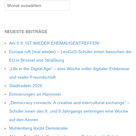
Archiv
NEU­ESTE BEITRÄGE
Am 5.9. IST WIEDER EHEMALIGENTREFFEN!
Europa ruft (mal wie­der) – LeoGoS-Schüler:innen besu­chen die
EU in Brüs­sel und Straßburg
„Life in the Digi­tal Age“ – eine Woche vol­ler digi­ta­ler Erleb­nisse
und rea­ler Freundschaft
Stadt­ra­deln 2026
Erin­ne­run­gen an Hannover
„Demo­cracy con­nects: A crea­tive and inter­cul­tu­ral exch­ange” –
Schüler:innen des 8. und 9 Jahr­gangs ver­brin­gen eine Woche
auf den Azoren
Müh­len­berg li(e)bt Demokratie