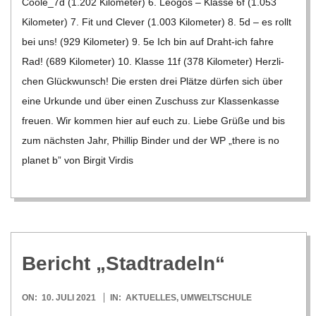
Coole_​​7d (1.202 Kilo­me­ter) 6. Leo­gos – Klasse 6f (1.053
Kilo­me­ter) 7. Fit und Cle­ver (1.003 Kilo­me­ter) 8. 5d – es rollt
bei uns! (929 Kilo­me­ter) 9. 5e Ich bin auf Draht-ich fahre
Rad! (689 Kilo­me­ter) 10. Klasse 11f (378 Kilo­me­ter) Herz­li­
chen Glück­wunsch! Die ers­ten drei Plätze dür­fen sich über
eine Urkunde und über einen Zuschuss zur Klas­sen­kasse
freuen. Wir kom­men hier auf euch zu. Liebe Grüße und bis
zum nächs­ten Jahr, Phil­lip Bin­der und der WP „there is no
pla­net b” von Bir­git Vir­dis
Bericht „Stadt­ra­deln“
2021-
ON:
10. JULI 2021
IN:
AKTUELLES
,
UMWELTSCHULE