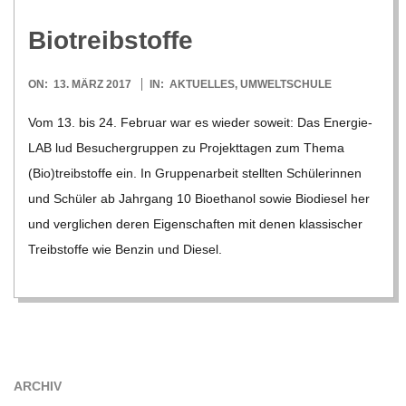
Bio­treib­stoffe
2017-
ON:
13. MÄRZ 2017
IN:
AKTUELLES
,
UMWELTSCHULE
03-
Vom 13. bis 24. Februar war es wie­der soweit: Das Ener­­gie-
13
LAB lud Besu­cher­grup­pen zu Pro­jekt­ta­gen zum Thema
(Bio)treibstoffe ein. In Grup­pen­ar­beit stell­ten Schü­le­rin­nen
und Schü­ler ab Jahr­gang 10 Bio­etha­nol sowie Bio­die­sel her
und ver­gli­chen deren Eigen­schaf­ten mit denen klas­si­scher
Treib­stoffe wie Ben­zin und Die­sel.
ARCHIV