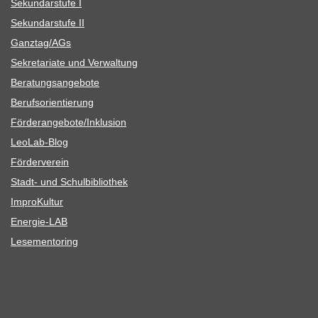
Sekun­dar­stufe I
Sekun­dar­stufe II
Ganztag/​​AGs
Sekre­ta­riate und Verwaltung
Bera­tungs­an­ge­bote
Berufs­ori­en­tie­rung
Förderangebote/​​Inklusion
Leo­Lab-Blog
För­der­ver­ein
Stadt- und Schulbibliothek
Impro­Kul­tur
Ener­­gie-LAB
Lese­men­to­ring