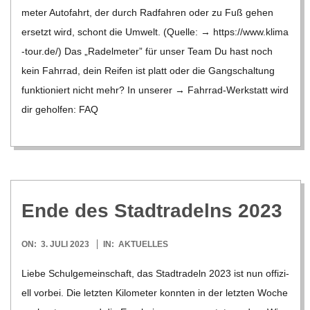
me­ter Auto­fahrt, der durch Rad­fah­ren oder zu Fuß gehen
ersetzt wird, schont die Umwelt. (Quelle: → https://​www​.klima​
-tour​.de/) Das „Radel­me­ter” für unser Team Du hast noch
kein Fahr­rad, dein Rei­fen ist platt oder die Gang­schal­tung
funk­tio­niert nicht mehr? In unse­rer → Fahr­rad-Wer­k­statt wird
dir gehol­fen: FAQ
Ende des Stadt­ra­delns 2023
2023-
ON:
3. JULI 2023
IN:
AKTUELLES
07-
Liebe Schul­ge­mein­schaft, das Stadt­ra­deln 2023 ist nun offi­zi­
03
ell vor­bei. Die letz­ten Kilo­me­ter konn­ten in der letz­ten Woche