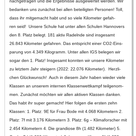
nach­ge­tra­gen und die Ergeb­nisse aus­ge­wer­tet wer­den. Wir
bedan­ken uns zunächst bei allen betei­lig­ten Per­so­nen! Toll,
dass ihr mit­ge­macht habt und so viele Kilo­me­ter gefah­
ren seid! Unsere Schule hat unter allen Schu­len Han­no­vers
den 8. Platz belegt. 181 aktiv Radelnde sind ins­ge­samt
26.843 Kilo­me­ter gefah­ren. Das ent­spricht einer CO2-Ein­s­
pa­rung von 4.349 Kilo­gramm. Unter allen IGS bele­gen wir
sogar den 1. Platz! Ins­ge­samt konn­ten wir unsere Kilo­me­ter
zu letz­tem Jahr stei­gern (2022: 22.076 Kilo­me­ter). Herz­li­
chen Glück­wunsch! Auch in die­sem Jahr haben wie­der viele
Klas­sen an unse­rem inter­nen Klas­sen­wett­kampf teil­ge­nom­
men. Zunächst möch­ten wir allen akti­ven Klas­sen dan­ken.
Das habt ihr super gemacht! Hier fol­gen die ers­ten zehn
Klas­sen: 1. Platz: 9E für Frau Bode mit 4.068 Kilo­me­tern 2.
Platz: 7f mit 3.176 Kilo­me­tern 3. Platz: 6g – Kli­ma­for­scher mit
2.454 Kilo­me­tern 4. Die gran­diose 8h (1.482 Kilo­me­ter) 5.