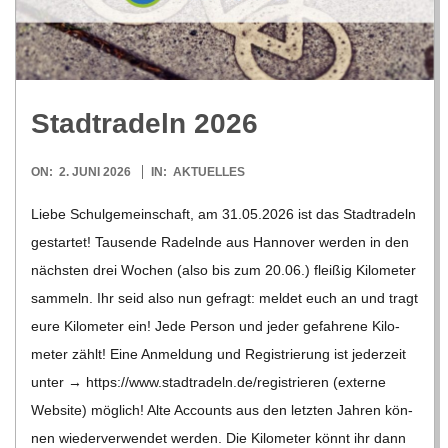
R
E
Stadt­ra­deln 2026
-
2026-
ON:
2. JUNI 2026
IN:
AKTUELLES
G
06-
Liebe Schul­ge­mein­schaft, am 31.05.2026 ist das Stadt­ra­deln
02
gestar­tet! Tau­sende Radelnde aus Han­no­ver wer­den in den
O
nächs­ten drei Wochen (also bis zum 20.06.) flei­ßig Kilo­me­ter
L
sam­meln. Ihr seid also nun gefragt: mel­det euch an und tragt
eure Kilo­me­ter ein! Jede Per­son und jeder gefah­rene Kilo­
D
me­ter zählt! Eine Anmel­dung und Regis­trie­rung ist jeder­zeit
unter → https://​www​.stadt​ra​deln​.de/​r​e​g​i​s​t​r​i​e​ren (externe
S
Web­site) mög­lich! Alte Accounts aus den letz­ten Jah­ren kön­
nen wie­der­ver­wen­det wer­den. Die Kilo­me­ter könnt ihr dann