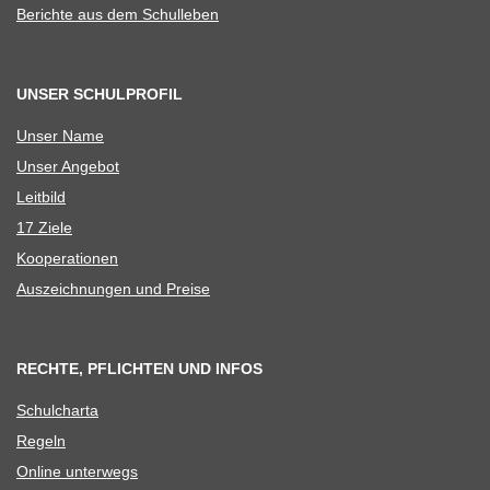
Berichte aus dem Schulleben
UNSER SCHULPROFIL
Unser Name
Unser Ange­bot
Leit­bild
17 Ziele
Koope­ra­tio­nen
Aus­zeich­nun­gen und Preise
RECHTE, PFLICHTEN UND INFOS
Schul­charta
Regeln
Online unter­wegs