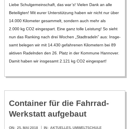
07-
Liebe Schul­ge­mein­schaft, das war’s! Vie­len Dank an alle
10
Betei­lig­ten! Mit eurer Unter­stüt­zung haben wir nicht nur über
14.000 Kilo­me­ter gesam­melt, son­dern auch mehr als
2.000 kg CO2 ein­ge­spart. Eine ganz tolle Leis­tung! So sieht
nun das Ran­king nach drei Wochen „Stadt­ra­deln” aus: Ins­ge­
samt bele­gen wir mit 14.430 gefah­re­nen Kilo­me­tern bei 89
akti­ven Radeln­den den 26. Platz in der Kom­mune Han­no­ver.
Damit haben wir ins­ge­samt 2.121 kg CO2 ein­ge­spart!
Con­tai­ner für die Fahr­rad-
Werk­statt aufgebaut
2018-
ON:
25. MAI 2018
IN:
AKTUELLES
,
UMWELTSCHULE