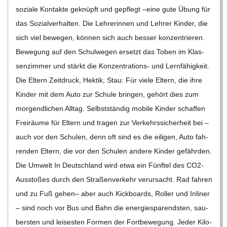
soziale Kon­takte geknüpft und gepflegt –eine gute Übung für
das Sozi­al­ver­hal­ten. Die Leh­re­rin­nen und Leh­rer Kin­der, die
sich viel bewe­gen, kön­nen sich auch bes­ser kon­zen­trie­ren.
Bewe­gung auf den Schul­we­gen ersetzt das Toben im Klas­
sen­zim­mer und stärkt die Kon­­­zen­­tra­­ti­ons- und Lern­fä­hig­keit.
Die Eltern Zeit­druck, Hek­tik, Stau: Für viele Eltern, die ihre
Kin­der mit dem Auto zur Schule brin­gen, gehört dies zum
mor­gend­li­chen All­tag. Selbst­stän­dig mobile Kin­der schaf­fen
Frei­räume für Eltern und tra­gen zur Ver­kehrs­si­cher­heit bei –
auch vor den Schu­len, denn oft sind es die eili­gen, Auto fah­
ren­den Eltern, die vor den Schu­len andere Kin­der gefähr­den.
Die Umwelt In Deutsch­land wird etwa ein Fünf­tel des CO2-
Aus­­s­to­­ßes durch den Stra­ßen­ver­kehr ver­ur­sacht. Rad fah­ren
und zu Fuß gehen– aber auch Kick­boards, Rol­ler und Inli­ner
– sind noch vor Bus und Bahn die ener­gie­spa­rends­ten, sau­
bers­ten und lei­ses­ten For­men der Fort­be­we­gung. Jeder Kilo­