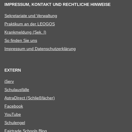
IMPRESSUM, KONTAKT UND RECHTLICHE HINWEISE
Sekre­ta­riate und Verwaltung
Prak­ti­kum an der LEOGOS
Krank­mel­dung (Sek. I)
So fin­den Sie uns
Impres­sum und Datenschutzerklärung
EXTERN
iServ
Schul­aus­fälle
Astra­Di­rect (Schließ­fä­cher)
Face­book
You­Tube
Schul­en­gel
Fair­trade Schools Blog