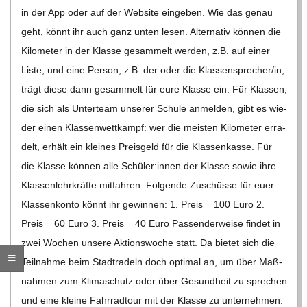
C
in der App oder auf der Web­site ein­ge­ben. Wie das genau
geht, könnt ihr auch ganz unten lesen. Alter­na­tiv kön­nen die
H
Kilo­me­ter in der Klasse gesam­melt wer­den, z.B. auf einer
Liste, und eine Per­son, z.B. der oder die Klassensprecher/​​in,
M
trägt diese dann gesam­melt für eure Klasse ein. Für Klas­sen,
die sich als Unter­team unse­rer Schule anmel­den, gibt es wie­
I
der einen Klas­sen­wett­kampf: wer die meis­ten Kilo­me­ter erra­
delt, erhält ein klei­nes Preis­geld für die Klas­sen­kasse. Für
D
die Klasse kön­nen alle Schüler:innen der Klasse sowie ihre
Klas­sen­lehr­kräfte mit­fah­ren. Fol­gende Zuschüsse für euer
T
Klas­sen­konto könnt ihr gewin­nen: 1. Preis = 100 Euro 2.
Preis = 60 Euro 3. Preis = 40 Euro Pas­sen­der­weise fin­det in
-
zwei Wochen unsere Akti­ons­wo­che statt. Da bie­tet sich die
Teil­nahme beim Stadt­ra­deln doch opti­mal an, um über Maß­
S
nah­men zum Kli­ma­schutz oder über Gesund­heit zu spre­chen
und eine kleine Fahr­rad­tour mit der Klasse zu unter­neh­men.