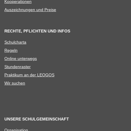
Koope­ra­tio­nen
Aus­zeich­nun­gen und Preise
RECHTE, PFLICHTEN UND INFOS
Schul­charta
Regeln
Online unter­wegs
Stun­den­ras­ter
Prak­ti­kum an der LEOGOS
Wir suchen
UNSERE SCHULGEMEINSCHAFT
Orga­ni­sa­tion