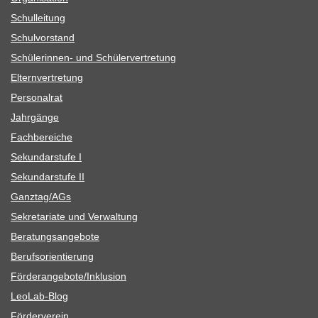
Schul­lei­tung
Schul­vor­stand
Schü­le­rin­nen- und Schülervertretung
Eltern­ver­tre­tung
Per­so­nal­rat
Jahr­gänge
Fach­be­rei­che
Sekun­dar­stufe I
Sekun­dar­stufe II
Ganztag/​​AGs
Sekre­ta­riate und Verwaltung
Bera­tungs­an­ge­bote
Berufs­ori­en­tie­rung
Förderangebote/​​Inklusion
Leo­Lab-Blog
För­der­ver­ein