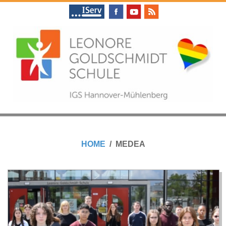
Skip
to
content
L
Primary
E
Navigation
HOME
MEDEA
Menu
O
N
O