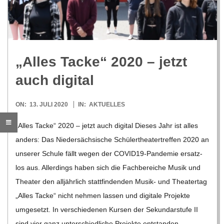
R
E
„Alles Tacke“ 2020 – jetzt
-
auch digital
G
2020-
ON:
13. JULI 2020
IN:
AKTUELLES
07-
O
„Alles Tacke“ 2020 – jetzt auch digi­tal Die­ses Jahr ist alles
13
anders: Das Nie­der­säch­si­sche Schü­ler­thea­ter­tref­fen 2020 an
L
unse­rer Schule fällt wegen der COVI­­D19-Pan­­de­­mie ersatz­
los aus. Aller­dings haben sich die Fach­be­rei­che Musik und
D
Thea­ter den all­jähr­lich statt­fin­den­den Musik- und Thea­ter­tag
„Alles Tacke“ nicht neh­men las­sen und digi­tale Pro­jekte
S
umge­setzt. In ver­schie­de­nen Kur­sen der Sekun­dar­stufe II
sind vier ganz unter­schied­li­che Pro­jekte ent­stan­den.