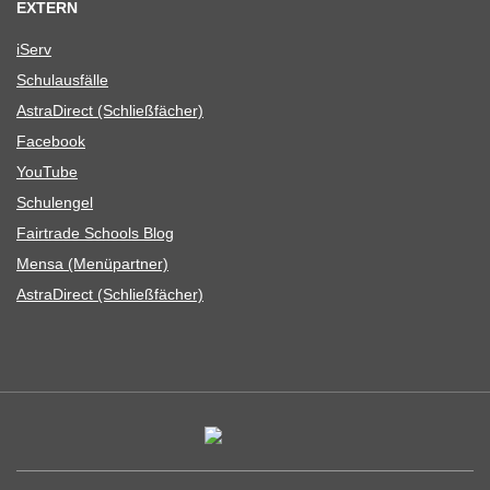
EXTERN
iServ
Schul­aus­fälle
Astra­Di­rect (Schließ­fä­cher)
Face­book
You­Tube
Schul­en­gel
Fair­trade Schools Blog
Mensa (Menü­part­ner)
Astra­Di­rect (Schließ­fä­cher)