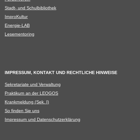
Stadt- und Schulbibliothek
Impro­Kul­tur
Ener­­gie-LAB
Lese­men­to­ring
IMPRESSUM, KONTAKT UND RECHTLICHE HINWEISE
Sekre­ta­riate und Verwaltung
Prak­ti­kum an der LEOGOS
Krank­mel­dung (Sek. I)
So fin­den Sie uns
Impres­sum und Datenschutzerklärung