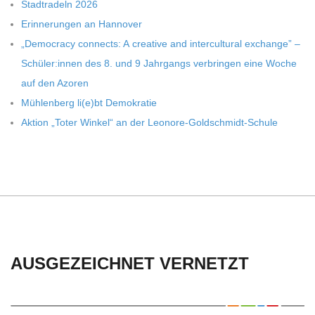
C
Stadt­ra­deln 2026
Erin­ne­run­gen an Hannover
H
„Demo­cracy con­nects: A crea­tive and inter­cul­tu­ral exch­ange” –
Schüler:innen des 8. und 9 Jahr­gangs ver­brin­gen eine Woche
U
auf den Azoren
Müh­len­berg li(e)bt Demokratie
L
Aktion „Toter Win­kel“ an der Leonore-Goldschmidt-Schule
E
AUSGEZEICHNET VERNETZT