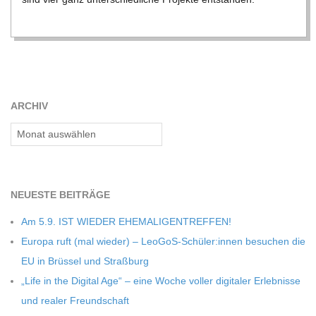
C
H
M
ARCHIV
I
Archiv
D
NEU­ESTE BEITRÄGE
T
Am 5.9. IST WIEDER EHEMALIGENTREFFEN!
-
Europa ruft (mal wie­der) – LeoGoS-Schüler:innen besu­chen die
EU in Brüs­sel und Straßburg
S
„Life in the Digi­tal Age“ – eine Woche vol­ler digi­ta­ler Erleb­nisse
und rea­ler Freundschaft