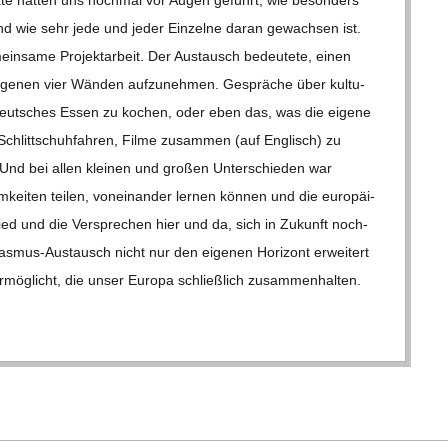
 und wie sehr jede und jeder Ein­zelne daran gewach­sen ist.
n­same Pro­jekt­ar­beit. Der Aus­tausch bedeu­tete, einen
eige­nen vier Wän­den auf­zu­neh­men. Gesprä­che über kul­tu­
. Deut­sches Essen zu kochen, oder eben das, was die eigene
chlitt­schuh­fah­ren, Filme zusam­men (auf Eng­lisch) zu
Und bei allen klei­nen und gro­ßen Unter­schie­den war
ei­ten tei­len, von­ein­an­der ler­nen kön­nen und die euro­päi­
hied und die Ver­spre­chen hier und da, sich in Zukunft noch­
mus-Aus­­­tausch nicht nur den eige­nen Hori­zont erwei­tert
mög­licht, die unser Europa schließ­lich zusam­men­hal­ten.