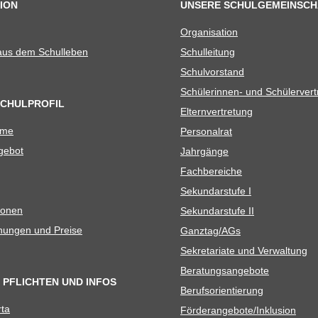
ION
UNSERE SCHULGEMEINSCH
Orga­ni­sa­tion
 aus dem Schulleben
Schul­lei­tung
Schul­vor­stand
Schü­le­rin­nen- und Schülerver
SCHULPROFIL
Eltern­ver­tre­tung
ame
Per­so­nal­rat
e­bot
Jahr­gänge
Fach­be­rei­che
Sekun­dar­stufe I
io­nen
Sekun­dar­stufe II
­nun­gen und Preise
Ganztag/​​AGs
Sekre­ta­riate und Verwaltung
Bera­tungs­an­ge­bote
 PFLICHTEN UND INFOS
Berufs­ori­en­tie­rung
rta
Förderangebote/​​Inklusion