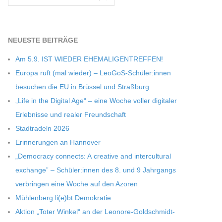
NEU­ESTE BEITRÄGE
Am 5.9. IST WIEDER EHEMALIGENTREFFEN!
Europa ruft (mal wie­der) – LeoGoS-Schüler:innen
besu­chen die EU in Brüs­sel und Straßburg
„Life in the Digi­tal Age“ – eine Woche vol­ler digi­ta­ler
Erleb­nisse und rea­ler Freundschaft
Stadt­ra­deln 2026
Erin­ne­run­gen an Hannover
„Demo­cracy con­nects: A crea­tive and inter­cul­tu­ral
exch­ange” – Schüler:innen des 8. und 9 Jahr­gangs
ver­brin­gen eine Woche auf den Azoren
Müh­len­berg li(e)bt Demokratie
Aktion „Toter Win­kel“ an der Leonore-Goldschmidt-