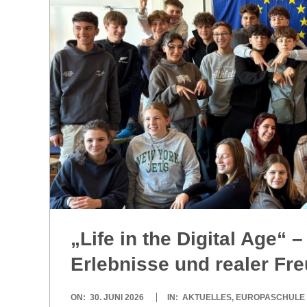
R
E
-
G
O
L
„Life in the Digi­tal Age“ –
D
Erleb­nisse und rea­ler Fr
S
2026-
ON:
30. JUNI 2026
IN:
AKTUELLES
,
EUROPASCHULE