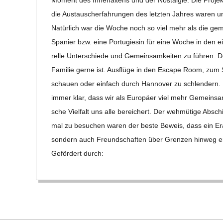
C
die Aus­tau­sch­er­fah­run­gen des letz­ten Jah­res waren
H
Natür­lich war die Woche noch so viel mehr als die gemei
Spa­nier bzw. eine Por­tu­gie­sin für eine Woche in den 
U
relle Unter­schiede und Gemein­sam­kei­ten zu füh­ren
Fami­lie gerne ist. Aus­flüge in den Escape Room, zum S
L
schauen oder ein­fach durch Han­no­ver zu schlen­dern. 
immer klar, dass wir als Euro­päer viel mehr Gemein­sam­k
E
sche Viel­falt uns alle berei­chert. Der weh­mü­tige Absc
mal zu besu­chen waren der beste Beweis, dass ein Eras­­
son­dern auch Freund­schaf­ten über Gren­zen hin­weg er
Geför­dert durch: