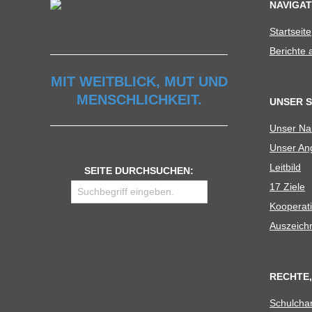
NAVIGAT
Start­seite
Berichte
MIT WEITBLICK, MUT UND
MENSCHLICHKEIT.
UNSER 
Unser N
Unser Ang
Leit­bild
SEITE DURCHSUCHEN:
17 Ziele
Koope­ra­t
Aus­zeich
RECHTE,
Schul­cha