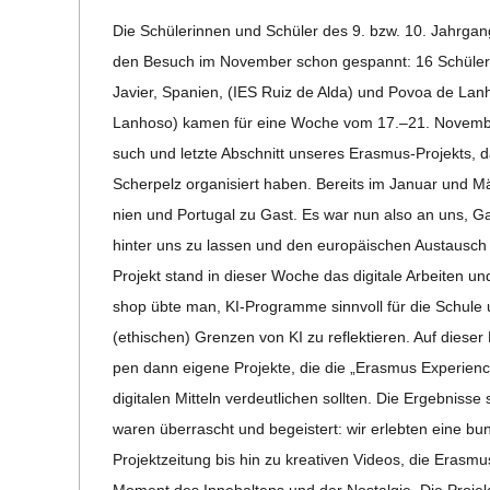
06-
C
Die Schü­le­rin­nen und Schü­ler des 9. bzw. 10. Jahr­gangs
30
den Besuch im Novem­ber schon gespannt: 16 Schü­le­rin
H
Javier, Spa­nien, (IES Ruiz de Alda) und Povoa de Lan­h
Lan­hoso) kamen für eine Woche vom 17.–21. Novem­be
M
such und letzte Abschnitt unse­res Eras­­mus-Pro­­jekt
Scher­pelz orga­ni­siert haben. Bereits im Januar und 
I
nien und Por­tu­gal zu Gast. Es war nun also an uns, Gast
hin­ter uns zu las­sen und den euro­päi­schen Aus­taus
D
Pro­jekt stand in die­ser Woche das digi­tale Arbei­ten un
shop übte man, KI-Pro­­gramme sinn­voll für die Schule 
T
(ethi­schen) Gren­zen von KI zu reflek­tie­ren. Auf die­ser Ba
pen dann eigene Pro­jekte, die die „Eras­mus Expe­ri­enc
-
digi­ta­len Mit­teln ver­deut­li­chen soll­ten. Die Ergeb­ni
S
waren über­rascht und begeis­tert: wir erleb­ten eine bunt
Pro­­jek­t­­zei­­tung bis hin zu krea­ti­ven Videos, die 
Moment des Inne­hal­tens und der Nost­al­gie. Die Pro­j