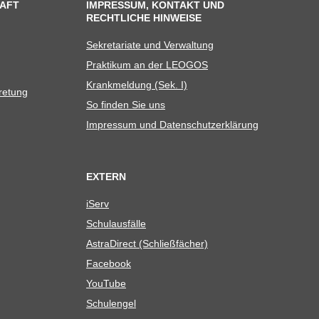
AFT
IMPRESSUM, KONTAKT UND
RECHTLICHE HINWEISE
Sekre­ta­riate und Verwaltung
Prak­ti­kum an der LEOGOS
Krank­mel­dung (Sek. I)
tretung
So fin­den Sie uns
Impres­sum und Datenschutzerklärung
EXTERN
iServ
Schul­aus­fälle
Astra­Di­rect (Schließ­fä­cher)
Face­book
You­Tube
Schul­en­gel