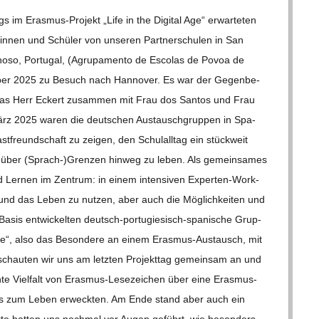
 im Eras­­mus-Pro­­jekt „Life in the Digi­tal Age“ erwar­te­ten
­nen und Schü­ler von unse­ren Part­ner­schu­len in San
oso, Por­tu­gal, (Agrup­a­mento de Esco­las de Povoa de
r 2025 zu Besuch nach Han­no­ver. Es war der Gegen­be­
s, das Herr Eckert zusam­men mit Frau dos San­tos und Frau
März 2025 waren die deut­schen Aus­tausch­grup­pen in Spa­
­freund­schaft zu zei­gen, den Schul­all­tag ein stück­weit
ch über (Sprach-)Grenzen hin­weg zu leben. Als gemein­sa­mes
d Ler­nen im Zen­trum: in einem inten­si­ven Exper­­ten-Work­­
und das Leben zu nut­zen, aber auch die Mög­lich­kei­ten und
sis ent­wi­ckel­ten deutsch-por­­tu­­gie­­sisch-spa­­ni­­sche Grup­
e“, also das Beson­dere an einem Eras­­mus-Aus­­­tausch, mit
sse schau­ten wir uns am letz­ten Pro­jekt­tag gemein­sam an und
e Viel­falt von Eras­­mus-Lese­­zei­chen über eine Eras­­mus-
Eras­mus zum Leben erweck­ten. Am Ende stand aber auch ein
ekte hat­ten uns noch­mal vor Augen geführt, wie beson­ders