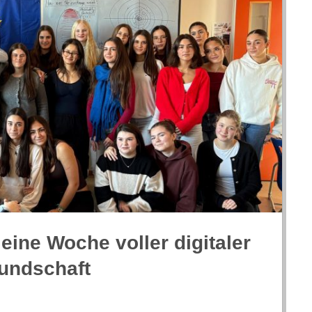
 eine Woche vol­ler digi­ta­ler
eundschaft