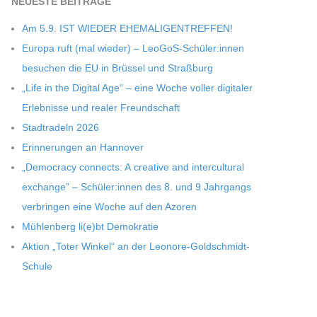
NEU­ESTE BEITRÄGE
Am 5.9. IST WIEDER EHEMALIGENTREFFEN!
Europa ruft (mal wie­der) – LeoGoS-Schüler:innen
besu­chen die EU in Brüs­sel und Straßburg
„Life in the Digi­tal Age“ – eine Woche vol­ler digi­ta­ler
Erleb­nisse und rea­ler Freundschaft
Stadt­ra­deln 2026
Erin­ne­run­gen an Hannover
„Demo­cracy con­nects: A crea­tive and inter­cul­tu­ral
exch­ange” – Schüler:innen des 8. und 9 Jahr­gangs
ver­brin­gen eine Woche auf den Azoren
Müh­len­berg li(e)bt Demokratie
Aktion „Toter Win­kel“ an der Leonore-Goldschmidt-
Schule