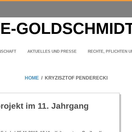
N­SCHAFT
AKTU­EL­LES UND PRESSE
RECHTE, PFLICH­TEN U
HOME
KRYZISZTOF PENDERECKI
o­jekt im 11. Jahrgang