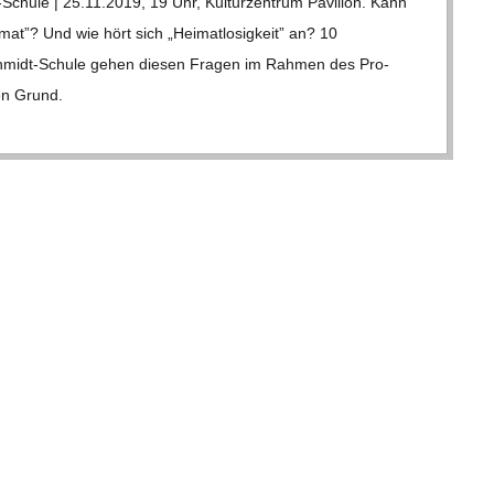
Schule | 25.11.2019, 19 Uhr, Kul­tur­zen­trum Pavil­lon. Kann
t”? Und wie hört sich „Hei­mat­lo­sig­keit” an? 10
schmidt-Schule gehen die­sen Fra­gen im Rah­men des Pro­
den Grund.