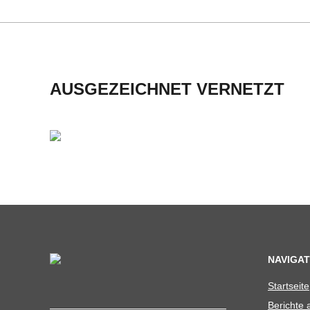
H
M
I
AUSGEZEICHNET VERNETZT
D
T
-
S
C
NAVIGAT
Start­seite
H
Berichte