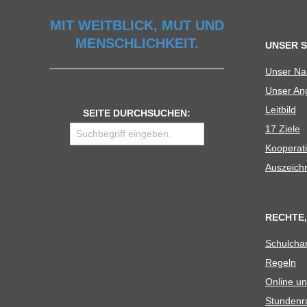
U
MIT WEITBLICK, MUT UND
MENSCHLICHKEIT.
UNSER 
L
Unser N
Unser Ang
E
Leit­bild
SEITE DURCHSUCHEN:
17 Ziele
Koope­ra­t
Aus­zeich
RECHTE,
Schul­cha
Regeln
Online un
Stun­den­r