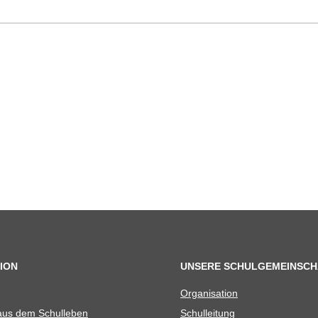
ION
UNSERE SCHULGEMEINSCH
Orga­ni­sa­tion
 aus dem Schulleben
Schul­lei­tung