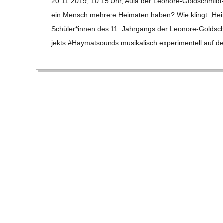
20.11.2019, 10:15 Uhr, Aula der Leo­­nore-Gol­d­­schmidt-
E
24
ein Mensch meh­rere Hei­ma­ten haben? Wie klingt „Hei­ma
-
Schüler*innen des 11. Jahr­gangs der Leo­­nore-Gol­d­­
jekts #Hay­matsounds musi­ka­lisch expe­ri­men­tell auf 
G
O
L
D
S
C