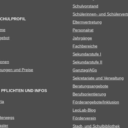
Schul­vor­stand
Schü­le­rin­nen- und Schülerver
SCHULPROFIL
Eltern­ver­tre­tung
ame
Per­so­nal­rat
e­bot
Jahr­gänge
Fach­be­rei­che
Sekun­dar­stufe I
io­nen
Sekun­dar­stufe II
­nun­gen und Preise
Ganztag/​​AGs
Sekre­ta­riate und Verwaltung
Bera­tungs­an­ge­bote
 PFLICHTEN UND INFOS
Berufs­ori­en­tie­rung
rta
Förderangebote/​​Inklusion
Leo­Lab-Blog
ter­wegs
För­der­ver­ein
as­ter
Stadt- und Schulbibliothek