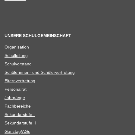
UNSERE SCHULGEMEINSCHAFT
Orga­ni­sa­tion
Schul­lei­tung
Schul­vor­stand
Schü­le­rin­nen- und Schülervertretung
Eltern­ver­tre­tung
Per­so­nal­rat
Jahr­gänge
Fach­be­rei­che
Sekun­dar­stufe I
Sekun­dar­stufe II
Ganztag/​​AGs