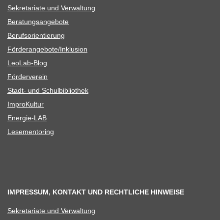
Sekre­ta­riate und Verwaltung
Bera­tungs­an­ge­bote
Berufs­ori­en­tie­rung
Förderangebote/​​Inklusion
Leo­Lab-Blog
För­der­ver­ein
Stadt- und Schulbibliothek
Impro­Kul­tur
Ener­­gie-LAB
Lese­men­to­ring
IMPRESSUM, KONTAKT UND RECHTLICHE HINWEISE
Sekre­ta­riate und Verwaltung