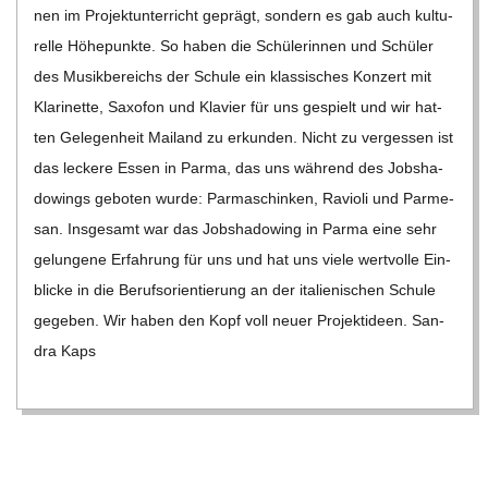
nen im Pro­jekt­un­ter­richt geprägt, son­dern es gab auch kul­tu­
relle Höhe­punkte. So haben die Schü­le­rin­nen und Schü­ler
des Musik­be­reichs der Schule ein klas­si­sches Kon­zert mit
Kla­ri­nette, Saxo­fon und Kla­vier für uns gespielt und wir hat­
ten Gele­gen­heit Mai­land zu erkun­den. Nicht zu ver­ges­sen ist
das leckere Essen in Parma, das uns wäh­rend des Job­sha­
dowings gebo­ten wurde: Par­ma­schin­ken, Ravioli und Par­me­
san. Ins­ge­samt war das Job­sha­dowing in Parma eine sehr
gelun­gene Erfah­rung für uns und hat uns viele wert­volle Ein­
bli­cke in die Berufs­ori­en­tie­rung an der ita­lie­ni­schen Schule
gege­ben. Wir haben den Kopf voll neuer Pro­jekt­ideen. San­
dra Kaps