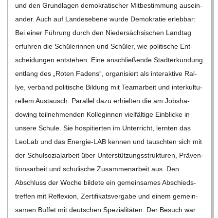
und den Grund­la­gen demo­kra­ti­scher Mit­be­stim­mung aus­ein­
C
an­der. Auch auf Lan­des­ebene wurde Demo­kra­tie erleb­bar:
H
Bei einer Füh­rung durch den Nie­der­säch­si­schen Land­tag
erfuh­ren die Schü­le­rin­nen und Schü­ler, wie poli­ti­sche Ent­
U
schei­dun­gen ent­ste­hen. Eine anschlie­ßende Stadt­er­kun­dung
ent­lang des „Roten Fadens“, orga­ni­siert als inter­ak­tive Ral­
L
lye, ver­band poli­ti­sche Bil­dung mit Team­ar­beit und inter­kul­tu­
rel­lem Aus­tausch. Par­al­lel dazu erhiel­ten die am Job­sha­
E
dowing teil­neh­men­den Kol­le­gin­nen viel­fäl­tige Ein­bli­cke in
unsere Schule. Sie hos­pi­tier­ten im Unter­richt, lern­ten das
Leo­Lab und das Ener­­gie-LAB ken­nen und tausch­ten sich mit
der Schul­so­zi­al­ar­beit über Unter­stüt­zungs­struk­tu­ren, Prä­ven­
ti­ons­ar­beit und schu­li­sche Zusam­men­ar­beit aus. Den
Abschluss der Woche bil­dete ein gemein­sa­mes Abschieds­
tref­fen mit Refle­xion, Zer­ti­fi­kats­ver­gabe und einem gemein­
sa­men Buf­fet mit deut­schen Spe­zia­li­tä­ten. Der Besuch war