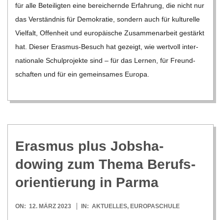
für alle Betei­lig­ten eine berei­chernde Erfah­rung, die nicht nur
das Ver­ständ­nis für Demo­kra­tie, son­dern auch für kul­tu­relle
Viel­falt, Offen­heit und euro­päi­sche Zusam­men­ar­beit gestärkt
hat. Die­ser Eras­­mus-Besuch hat gezeigt, wie wert­voll inter­
na­tio­nale Schul­pro­jekte sind – für das Ler­nen, für Freund­
schaf­ten und für ein gemein­sa­mes Europa.
Eras­mus plus Job­sha­
dowing zum Thema Berufs­
ori­en­tie­rung in Parma
2023-
ON:
12. MÄRZ 2023
IN:
AKTUELLES
,
EUROPASCHULE
03-