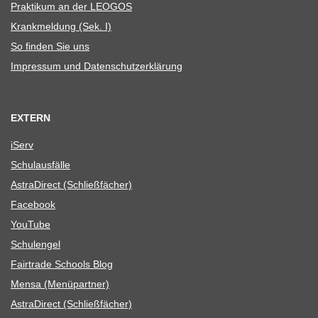
Prak­ti­kum an der LEOGOS
Krank­mel­dung (Sek. I)
So fin­den Sie uns
Impres­sum und Datenschutzerklärung
EXTERN
iServ
Schul­aus­fälle
Astra­Di­rect (Schließ­fä­cher)
Face­book
You­Tube
Schul­en­gel
Fair­trade Schools Blog
Mensa (Menü­part­ner)
Astra­Di­rect (Schließ­fä­cher)