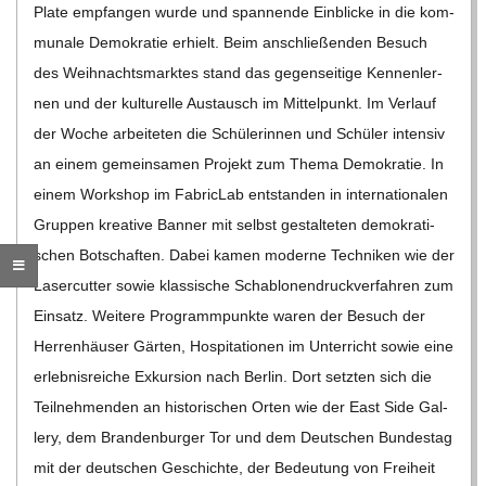
Plate emp­fan­gen wurde und span­nende Ein­bli­cke in die kom­
C
mu­nale Demo­kra­tie erhielt. Beim anschlie­ßen­den Besuch
des Weih­nachts­mark­tes stand das gegen­sei­tige Ken­nen­ler­
H
nen und der kul­tu­relle Aus­tausch im Mit­tel­punkt. Im Ver­lauf
der Woche arbei­te­ten die Schü­le­rin­nen und Schü­ler inten­siv
M
an einem gemein­sa­men Pro­jekt zum Thema Demo­kra­tie. In
einem Work­shop im Fabric­Lab ent­stan­den in inter­na­tio­na­len
I
Grup­pen krea­tive Ban­ner mit selbst gestal­te­ten demo­kra­ti­
schen Bot­schaf­ten. Dabei kamen moderne Tech­ni­ken wie der
D
Laser­cut­ter sowie klas­si­sche Scha­blo­nen­druck­ver­fah­ren zum
Ein­satz. Wei­tere Pro­gramm­punkte waren der Besuch der
T
Her­ren­häu­ser Gär­ten, Hos­pi­ta­tio­nen im Unter­richt sowie eine
erleb­nis­rei­che Exkur­sion nach Ber­lin. Dort setz­ten sich die
-
Teil­neh­men­den an his­to­ri­schen Orten wie der East Side Gal­
lery, dem Bran­den­bur­ger Tor und dem Deut­schen Bun­des­tag
S
mit der deut­schen Geschichte, der Bedeu­tung von Frei­heit