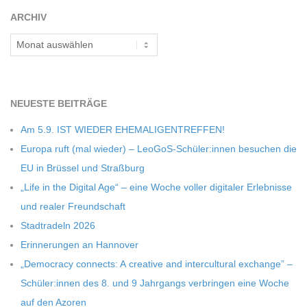
ARCHIV
Archiv
NEU­ESTE BEITRÄGE
Am 5.9. IST WIEDER EHEMALIGENTREFFEN!
Europa ruft (mal wie­der) – LeoGoS-Schüler:innen besu­chen die
EU in Brüs­sel und Straßburg
„Life in the Digi­tal Age“ – eine Woche vol­ler digi­ta­ler Erleb­nisse
und rea­ler Freundschaft
Stadt­ra­deln 2026
Erin­ne­run­gen an Hannover
„Demo­cracy con­nects: A crea­tive and inter­cul­tu­ral exch­ange” –
Schüler:innen des 8. und 9 Jahr­gangs ver­brin­gen eine Woche
auf den Azoren