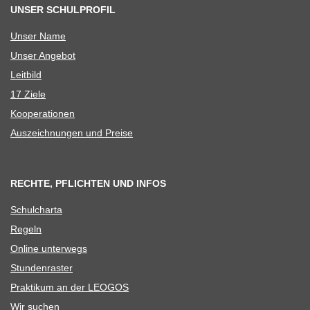
UNSER SCHULPROFIL
Unser Name
Unser Ange­bot
Leit­bild
17 Ziele
Koope­ra­tio­nen
Aus­zeich­nun­gen und Preise
RECHTE, PFLICHTEN UND INFOS
Schul­charta
Regeln
Online unter­wegs
Stun­den­ras­ter
Prak­ti­kum an der LEOGOS
Wir suchen