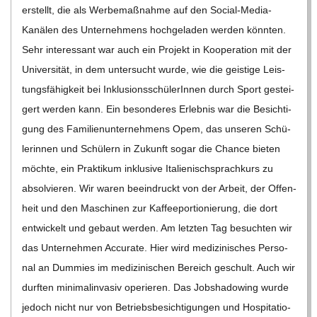
erstellt, die als Wer­be­maß­nahme auf den Social-Media-
Kanä­­len des Unter­neh­mens hoch­ge­la­den wer­den könn­ten.
Sehr inter­es­sant war auch ein Pro­jekt in Koope­ra­tion mit der
Uni­ver­si­tät, in dem unter­sucht wurde, wie die geis­tige Leis­
tungs­fä­hig­keit bei Inklu­si­ons­schü­le­rIn­nen durch Sport gestei­
gert wer­den kann. Ein beson­de­res Erleb­nis war die Besich­ti­
gung des Fami­li­en­un­ter­neh­mens Opem, das unse­ren Schü­
le­rin­nen und Schü­lern in Zukunft sogar die Chance bie­ten
möchte, ein Prak­ti­kum inklu­sive Ita­lie­nisch­sprach­kurs zu
absol­vie­ren. Wir waren beein­druckt von der Arbeit, der Offen­
heit und den Maschi­nen zur Kaf­fee­por­tio­nie­rung, die dort
ent­wi­ckelt und gebaut wer­den. Am letz­ten Tag besuch­ten wir
das Unter­neh­men Accu­rate. Hier wird medi­zi­ni­sches Per­so­
nal an Dum­mies im medi­zi­ni­schen Bereich geschult. Auch wir
durf­ten mini­mal­in­va­siv ope­rie­ren. Das Job­sha­dowing wurde
jedoch nicht nur von Betriebs­be­sich­ti­gun­gen und Hos­pi­ta­tio­