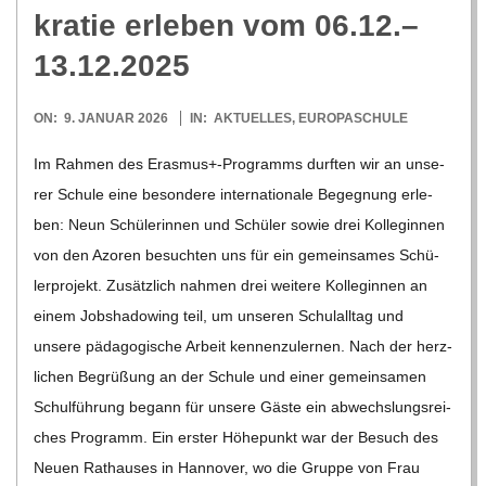
O
kra­tie erle­ben vom 06.12.–
R
13.12.2025
E
2026-
ON:
9. JANUAR 2026
IN:
AKTUELLES
,
EUROPASCHULE
01-
Im Rah­men des Erasmus+-Programms durf­ten wir an unse­
-
09
rer Schule eine beson­dere inter­na­tio­nale Begeg­nung erle­
G
ben: Neun Schü­le­rin­nen und Schü­ler sowie drei Kol­le­gin­nen
von den Azo­ren besuch­ten uns für ein gemein­sa­mes Schü­
O
ler­pro­jekt. Zusätz­lich nah­men drei wei­tere Kol­le­gin­nen an
einem Job­sha­dowing teil, um unse­ren Schul­all­tag und
L
unsere päd­ago­gi­sche Arbeit ken­nen­zu­ler­nen. Nach der herz­
li­chen Begrü­ßung an der Schule und einer gemein­sa­men
D
Schul­füh­rung begann für unsere Gäste ein abwechs­lungs­rei­
ches Pro­gramm. Ein ers­ter Höhe­punkt war der Besuch des
S
Neuen Rat­hau­ses in Han­no­ver, wo die Gruppe von Frau