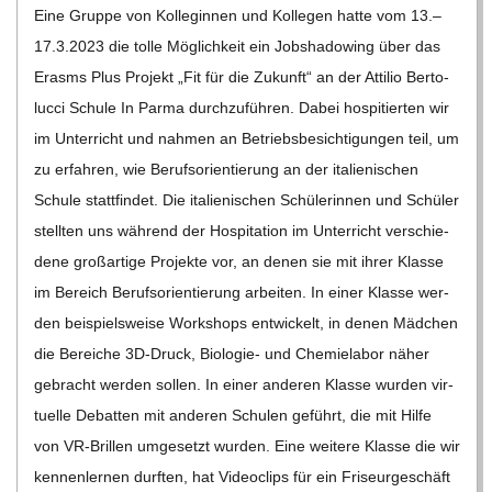
Eine Gruppe von Kol­le­gin­nen und Kol­le­gen hatte vom 13.–
12
17.3.2023 die tolle Mög­lich­keit ein Job­sha­dowing über das
Erasms Plus Pro­jekt „Fit für die Zukunft“ an der Atti­lio Ber­to­
lucci Schule In Parma durch­zu­füh­ren. Dabei hos­pi­tier­ten wir
im Unter­richt und nah­men an Betriebs­be­sich­ti­gun­gen teil, um
zu erfah­ren, wie Berufs­ori­en­tie­rung an der ita­lie­ni­schen
Schule statt­fin­det. Die ita­lie­ni­schen Schü­le­rin­nen und Schü­ler
stell­ten uns wäh­rend der Hos­pi­ta­tion im Unter­richt ver­schie­
dene groß­ar­tige Pro­jekte vor, an denen sie mit ihrer Klasse
im Bereich Berufs­ori­en­tie­rung arbei­ten. In einer Klasse wer­
den bei­spiels­weise Work­shops ent­wi­ckelt, in denen Mäd­chen
die Berei­che 3D-Druck, Bio­­­lo­­gie- und Che­mie­la­bor näher
gebracht wer­den sol­len. In einer ande­ren Klasse wur­den vir­
tu­elle Debat­ten mit ande­ren Schu­len geführt, die mit Hilfe
von VR-Bril­­len umge­setzt wur­den. Eine wei­tere Klasse die wir
ken­nen­ler­nen durf­ten, hat Video­clips für ein Fri­seur­ge­schäft