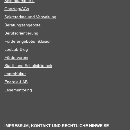
Sekun­dar­stufe II
Ganztag/​​AGs
Sekre­ta­riate und Verwaltung
Bera­tungs­an­ge­bote
Berufs­ori­en­tie­rung
Förderangebote/​​Inklusion
Leo­Lab-Blog
För­der­ver­ein
Stadt- und Schulbibliothek
Impro­Kul­tur
Ener­­gie-LAB
Lese­men­to­ring
IMPRESSUM, KONTAKT UND RECHTLICHE HINWEISE