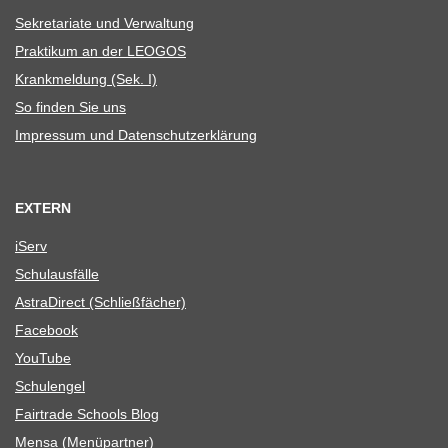
Sekre­ta­riate und Verwaltung
Prak­ti­kum an der LEOGOS
Krank­mel­dung (Sek. I)
So fin­den Sie uns
Impres­sum und Datenschutzerklärung
EXTERN
iServ
Schul­aus­fälle
Astra­Di­rect (Schließ­fä­cher)
Face­book
You­Tube
Schul­en­gel
Fair­trade Schools Blog
Mensa (Menü­part­ner)