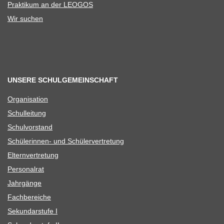
Prak­ti­kum an der LEOGOS
Wir suchen
UNSERE SCHULGEMEINSCHAFT
Orga­ni­sa­tion
Schul­lei­tung
Schul­vor­stand
Schü­le­rin­nen- und Schülervertretung
Eltern­ver­tre­tung
Per­so­nal­rat
Jahr­gänge
Fach­be­rei­che
Sekun­dar­stufe I