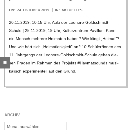
O
2019-
ON:
24. OKTOBER 2019
IN:
AKTUELLES
R
10-
20.11.2019, 10:15 Uhr, Aula der Leo­­nore-Gol­d­­schmidt-
24
E
Schule | 25.11.2019, 19 Uhr, Kul­tur­zen­trum Pavil­lon. Kann
ein Mensch meh­rere Hei­ma­ten haben? Wie klingt „Hei­mat”?
-
Und wie hört sich „Hei­mat­lo­sig­keit” an? 10 Schüler*innen des
11. Jahr­gangs der Leo­­nore-Gol­d­­schmidt-Schule gehen die­
G
sen Fra­gen im Rah­men des Pro­jekts #Hay­matsounds musi­
ka­lisch expe­ri­men­tell auf den Grund.
O
L
D
ARCHIV
S
Archiv