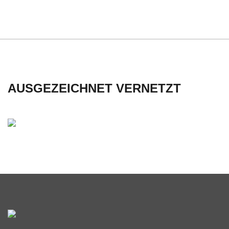
C
H
U
AUSGEZEICHNET VERNETZT
L
E