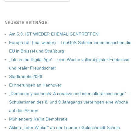
C
NEU­ESTE BEITRÄGE
H
Am 5.9. IST WIEDER EHEMALIGENTREFFEN!
M
Europa ruft (mal wie­der) – LeoGoS-Schüler:innen besu­chen die
EU in Brüs­sel und Straßburg
I
„Life in the Digi­tal Age“ – eine Woche vol­ler digi­ta­ler Erleb­nisse
und rea­ler Freundschaft
D
Stadt­ra­deln 2026
Erin­ne­run­gen an Hannover
T
„Demo­cracy con­nects: A crea­tive and inter­cul­tu­ral exch­ange” –
Schüler:innen des 8. und 9 Jahr­gangs ver­brin­gen eine Woche
-
auf den Azoren
Müh­len­berg li(e)bt Demokratie
S
Aktion „Toter Win­kel“ an der Leonore-Goldschmidt-Schule