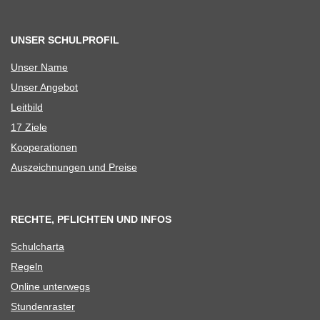
UNSER SCHULPROFIL
Unser Name
Unser Ange­bot
Leit­bild
17 Ziele
Koope­ra­tio­nen
Aus­zeich­nun­gen und Preise
RECHTE, PFLICHTEN UND INFOS
Schul­charta
Regeln
Online unter­wegs
Stun­den­ras­ter