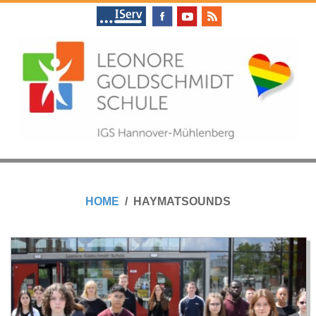
Skip
to
content
L
Primary
E
Navigation
HOME
HAYMATSOUNDS
Menu
O
N
O