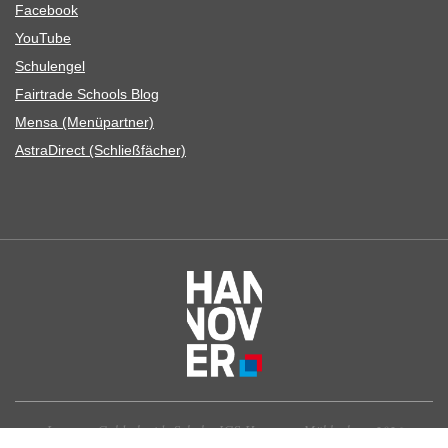
Face­book
You­Tube
Schul­en­gel
Fair­trade Schools Blog
Mensa (Menü­part­ner)
Astra­Di­rect (Schließ­fä­cher)
Leonore-Goldschmidt-Schule, IGS Hannover-Mühlenberg 2026