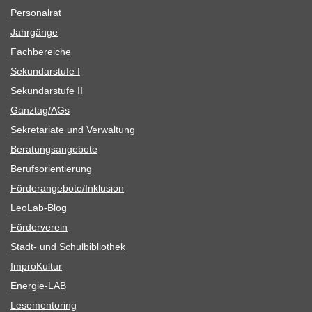
Per­so­nal­rat
Jahr­gänge
Fach­be­rei­che
Sekun­dar­stufe I
Sekun­dar­stufe II
Ganztag/​​AGs
Sekre­ta­riate und Verwaltung
Bera­tungs­an­ge­bote
Berufs­ori­en­tie­rung
Förderangebote/​​Inklusion
Leo­Lab-Blog
För­der­ver­ein
Stadt- und Schulbibliothek
Impro­Kul­tur
Ener­­gie-LAB
Lese­men­to­ring