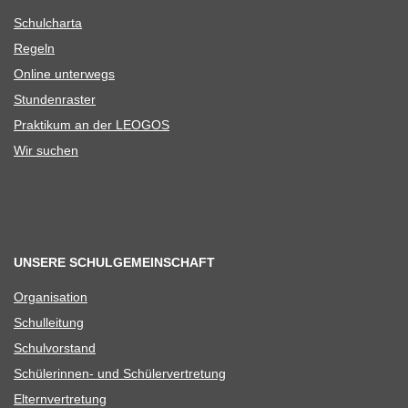
Schul­charta
Regeln
Online unter­wegs
Stun­den­ras­ter
Prak­ti­kum an der LEOGOS
Wir suchen
UNSERE SCHULGEMEINSCHAFT
Orga­ni­sa­tion
Schul­lei­tung
Schul­vor­stand
Schü­le­rin­nen- und Schülervertretung
Eltern­ver­tre­tung