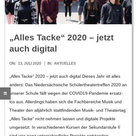
R
E
„Alles Tacke“ 2020 – jetzt
-
auch digital
G
2020-
ON:
13. JULI 2020
IN:
AKTUELLES
07-
O
„Alles Tacke“ 2020 – jetzt auch digi­tal Die­ses Jahr ist alles
13
anders: Das Nie­der­säch­si­sche Schü­ler­thea­ter­tref­fen 2020 an
L
unse­rer Schule fällt wegen der COVI­­D19-Pan­­de­­mie ersatz­
los aus. Aller­dings haben sich die Fach­be­rei­che Musik und
D
Thea­ter den all­jähr­lich statt­fin­den­den Musik- und Thea­ter­tag
„Alles Tacke“ nicht neh­men las­sen und digi­tale Pro­jekte
S
umge­setzt. In ver­schie­de­nen Kur­sen der Sekun­dar­stufe II
sind vier ganz unter­schied­li­che Pro­jekte ent­stan­den.