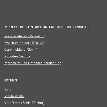
IMPRESSUM, KONTAKT UND RECHTLICHE HINWEISE
Sekre­ta­riate und Verwaltung
Prak­ti­kum an der LEOGOS
Krank­mel­dung (Sek. I)
So fin­den Sie uns
Impres­sum und Datenschutzerklärung
EXTERN
iServ
Schul­aus­fälle
Astra­Di­rect (Schließ­fä­cher)