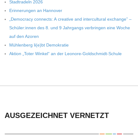
C
Stadt­ra­deln 2026
Erin­ne­run­gen an Hannover
H
„Demo­cracy con­nects: A crea­tive and inter­cul­tu­ral exch­ange” –
Schüler:innen des 8. und 9 Jahr­gangs ver­brin­gen eine Woche
U
auf den Azoren
Müh­len­berg li(e)bt Demokratie
L
Aktion „Toter Win­kel“ an der Leonore-Goldschmidt-Schule
E
AUSGEZEICHNET VERNETZT