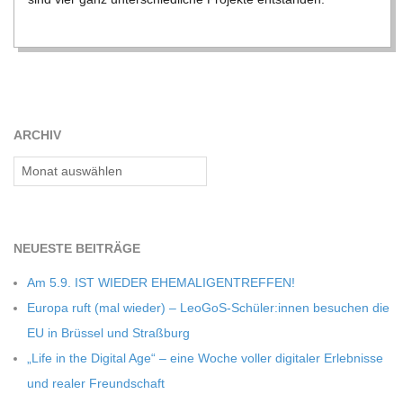
C
H
M
ARCHIV
I
Archiv
D
NEU­ESTE BEITRÄGE
T
Am 5.9. IST WIEDER EHEMALIGENTREFFEN!
-
Europa ruft (mal wie­der) – LeoGoS-Schüler:innen besu­chen die
EU in Brüs­sel und Straßburg
S
„Life in the Digi­tal Age“ – eine Woche vol­ler digi­ta­ler Erleb­nisse
und rea­ler Freundschaft