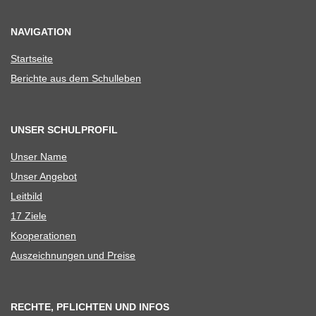
NAVIGATION
Start­seite
Berichte aus dem Schulleben
UNSER SCHULPROFIL
Unser Name
Unser Ange­bot
Leit­bild
17 Ziele
Koope­ra­tio­nen
Aus­zeich­nun­gen und Preise
RECHTE, PFLICHTEN UND INFOS