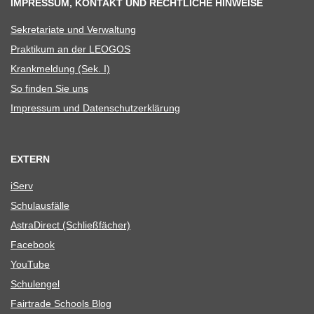
IMPRESSUM, KONTAKT UND RECHTLICHE HINWEISE
Sekre­ta­riate und Verwaltung
Prak­ti­kum an der LEOGOS
Krank­mel­dung (Sek. I)
So fin­den Sie uns
Impres­sum und Datenschutzerklärung
EXTERN
iServ
Schul­aus­fälle
Astra­Di­rect (Schließ­fä­cher)
Face­book
You­Tube
Schul­en­gel
Fair­trade Schools Blog