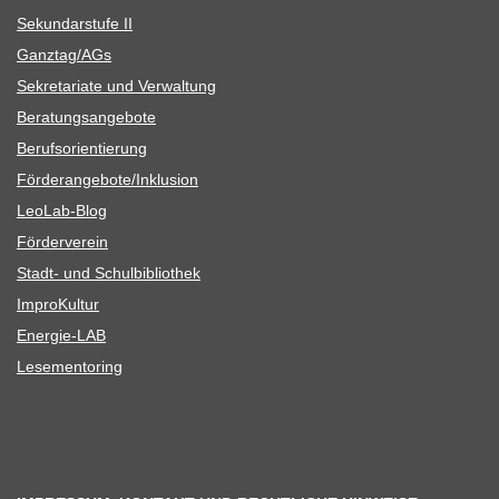
Sekun­dar­stufe II
Ganztag/​​AGs
Sekre­ta­riate und Verwaltung
Bera­tungs­an­ge­bote
Berufs­ori­en­tie­rung
Förderangebote/​​Inklusion
Leo­Lab-Blog
För­der­ver­ein
Stadt- und Schulbibliothek
Impro­Kul­tur
Ener­­gie-LAB
Lese­men­to­ring