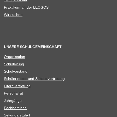
Stun­den­ras­ter
Prak­ti­kum an der LEOGOS
Wir suchen
UNSERE SCHULGEMEINSCHAFT
Orga­ni­sa­tion
Schul­lei­tung
Schul­vor­stand
Schü­le­rin­nen- und Schülervertretung
Eltern­ver­tre­tung
Per­so­nal­rat
Jahr­gänge
Fach­be­rei­che
Sekun­dar­stufe I