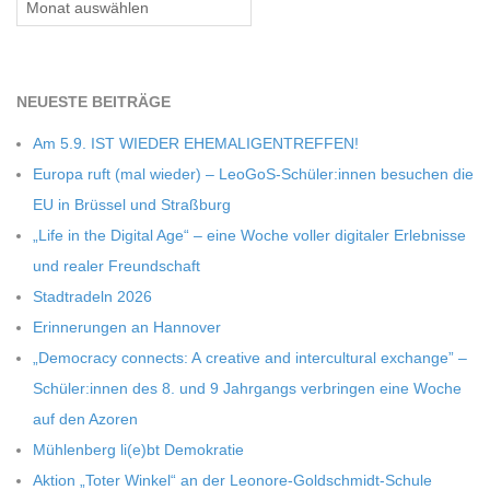
NEU­ESTE BEITRÄGE
Am 5.9. IST WIEDER EHEMALIGENTREFFEN!
Europa ruft (mal wie­der) – LeoGoS-Schüler:innen besu­chen die
EU in Brüs­sel und Straßburg
„Life in the Digi­tal Age“ – eine Woche vol­ler digi­ta­ler Erleb­nisse
und rea­ler Freundschaft
Stadt­ra­deln 2026
Erin­ne­run­gen an Hannover
„Demo­cracy con­nects: A crea­tive and inter­cul­tu­ral exch­ange” –
Schüler:innen des 8. und 9 Jahr­gangs ver­brin­gen eine Woche
auf den Azoren
Müh­len­berg li(e)bt Demokratie
Aktion „Toter Win­kel“ an der Leonore-Goldschmidt-Schule