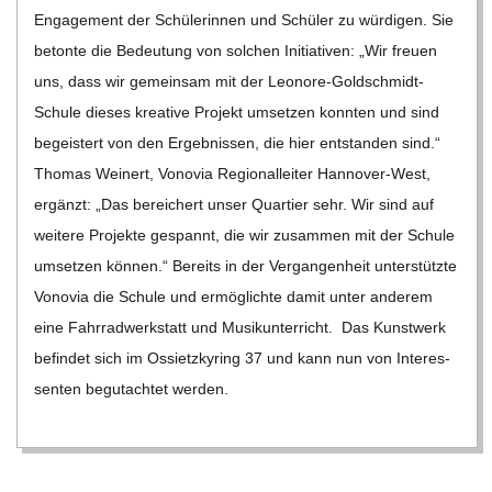
C
Enga­ge­ment der Schü­le­rin­nen und Schü­ler zu wür­di­gen. Sie
betonte die Bedeu­tung von sol­chen Initia­ti­ven: „Wir freuen
H
uns, dass wir gemein­sam mit der Leo­­nore-Gol­d­­schmidt-
Schule die­ses krea­tive Pro­jekt umset­zen konn­ten und sind
M
begeis­tert von den Ergeb­nis­sen, die hier ent­stan­den sind.“
Tho­mas Wei­nert, Von­o­via Regio­nal­lei­ter Han­­no­­ver-West,
I
ergänzt: „Das berei­chert unser Quar­tier sehr. Wir sind auf
wei­tere Pro­jekte gespannt, die wir zusam­men mit der Schule
D
umset­zen kön­nen.“ Bereits in der Ver­gan­gen­heit unter­stützte
Von­o­via die Schule und ermög­lichte damit unter ande­rem
T
eine Fahr­rad­werk­statt und Musik­un­ter­richt. Das Kunst­werk
befin­det sich im Ossietz­ky­ring 37 und kann nun von Inter­es­
-
sen­ten begut­ach­tet wer­den.
S