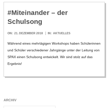
C
#Mit­ein­an­der – der
H
Schulsong
U
2018-
ON:
21. DEZEMBER 2018
IN:
AKTUELLES
L
12-
Wäh­rend eines mehr­tä­gi­gen Work­shops haben Schü­le­rin­nen
21
und Schü­ler ver­schie­de­ner Jahr­gänge unter der Lei­tung von
E
SPAX einen Schul­song ent­wi­ckelt. Wir sind stolz auf das
Ergeb­nis!
ARCHIV
Archiv