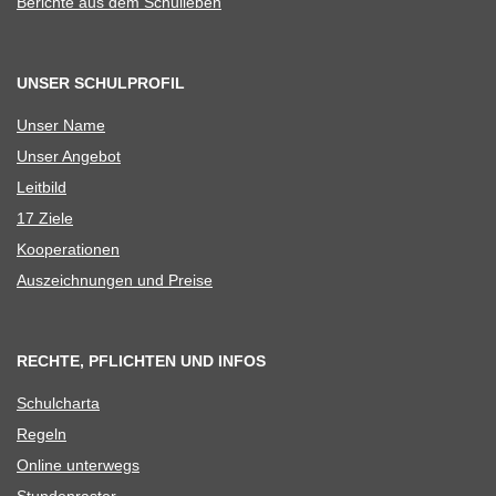
Berichte aus dem Schulleben
UNSER SCHULPROFIL
Unser Name
Unser Ange­bot
Leit­bild
17 Ziele
Koope­ra­tio­nen
Aus­zeich­nun­gen und Preise
RECHTE, PFLICHTEN UND INFOS
Schul­charta
Regeln
Online unter­wegs