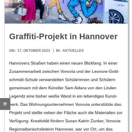
R
E
Graf­fiti-Pro­jekt in Hannover
-
2023-
ON:
17. OKTOBER 2023
IN:
AKTUELLES
G
10-
Han­no­vers Stra­ßen haben einen neuen Blick­fang: In einer
17
Zusam­men­ar­beit zwi­schen Von­o­via und der Leo­­nore-Gol­d­­
O
schmidt-Schule ver­wan­del­ten Schü­le­rin­nen und Schü­lern
L
gemein­sam mit dem Künst­ler Sam Aidara von den Lin­den
Legendz eine bis­her weiße Wand in ein leben­di­ges Kunst­
D
werk. Das Woh­nungs­un­ter­neh­men Von­o­via unter­stützte das
Pro­jekt und stellte neben der Flä­che auch die Mate­ria­lien zur
S
Ver­fü­gung. Krea­ti­vi­tät för­dern Susan-Kat­rin Zun­ker, Von­o­via
Regio­nal­be­reichs­lei­te­rin Han­no­ver, war vor Ort, um das