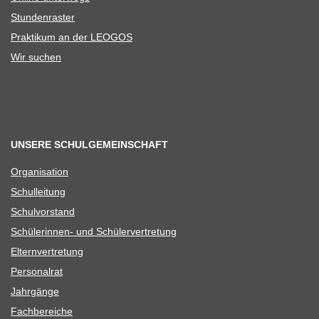
Stun­den­ras­ter
Prak­ti­kum an der LEOGOS
Wir suchen
UNSERE SCHULGEMEINSCHAFT
Orga­ni­sa­tion
Schul­lei­tung
Schul­vor­stand
Schü­le­rin­nen- und Schülervertretung
Eltern­ver­tre­tung
Per­so­nal­rat
Jahr­gänge
Fach­be­rei­che