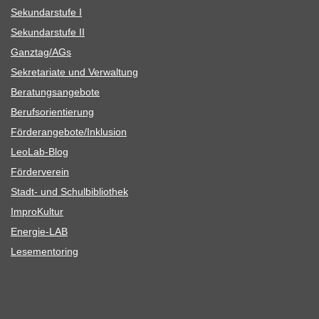
Sekun­dar­stufe I
Sekun­dar­stufe II
Ganztag/​​AGs
Sekre­ta­riate und Verwaltung
Bera­tungs­an­ge­bote
Berufs­ori­en­tie­rung
Förderangebote/​​Inklusion
Leo­Lab-Blog
För­der­ver­ein
Stadt- und Schulbibliothek
Impro­Kul­tur
Ener­­gie-LAB
Lese­men­to­ring