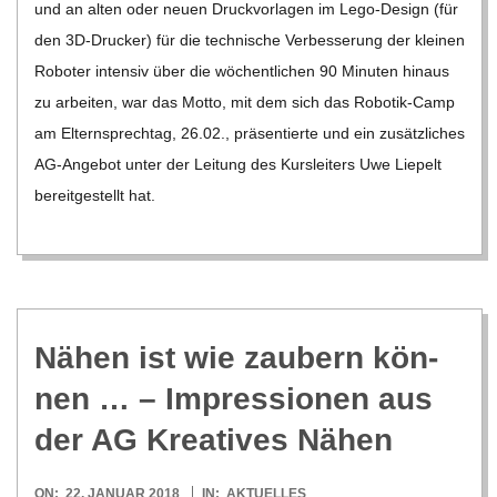
C
und an alten oder neuen Druck­vor­la­gen im Lego-Design (für
den 3D-Dru­­cker) für die tech­ni­sche Ver­bes­se­rung der klei­nen
H
Robo­ter inten­siv über die wöchent­li­chen 90 Minu­ten hin­aus
zu arbei­ten, war das Motto, mit dem sich das Robo­­tik-Camp
U
am Eltern­sprech­tag, 26.02., prä­sen­tierte und ein zusätz­li­ches
AG-Ange­­bot unter der Lei­tung des Kurs­lei­ters Uwe Lie­pelt
L
bereit­ge­stellt hat.
E
Nähen ist wie zau­bern kön­
nen … – Impres­sio­nen aus
der AG Krea­ti­ves Nähen
2018-
ON:
22. JANUAR 2018
IN:
AKTUELLES