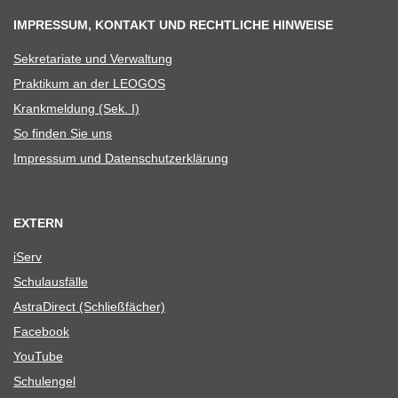
IMPRESSUM, KONTAKT UND RECHTLICHE HINWEISE
Sekre­ta­riate und Verwaltung
Prak­ti­kum an der LEOGOS
Krank­mel­dung (Sek. I)
So fin­den Sie uns
Impres­sum und Datenschutzerklärung
EXTERN
iServ
Schul­aus­fälle
Astra­Di­rect (Schließ­fä­cher)
Face­book
You­Tube
Schul­en­gel