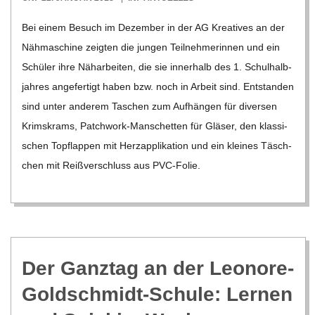
01-
Bei einem Besuch im Dezem­ber in der AG Krea­ti­ves an der
22
Näh­ma­schine zeig­ten die jun­gen Teil­neh­me­rin­nen und ein
Schü­ler ihre Näh­ar­bei­ten, die sie inner­halb des 1. Schul­halb­
jah­res ange­fer­tigt haben bzw. noch in Arbeit sind. Ent­stan­den
sind unter ande­rem Taschen zum Auf­hän­gen für diver­sen
Krims­krams, Patch­­work-Man­­sche­t­­ten für Glä­ser, den klas­si­
schen Topf­lap­pen mit Herz­ap­pli­ka­tion und ein klei­nes Täsch­
chen mit Reiß­ver­schluss aus PVC-Folie.
Der Ganz­tag an der Leo­nore-
Gold­schmidt-Schule: Ler­nen