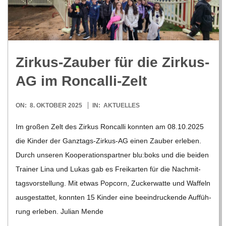
R
E
Zir­kus-Zau­ber für die Zir­kus-
-
AG im Roncalli-Zelt
G
2025-
ON:
8. OKTOBER 2025
IN:
AKTUELLES
10-
O
Im gro­ßen Zelt des Zir­kus Ron­calli konn­ten am 08.10.2025
08
die Kin­der der Gan­z­­tags-Zir­­kus-AG einen Zau­ber erle­ben.
L
Durch unse­ren Koope­ra­ti­ons­part­ner blu:boks und die bei­den
Trai­ner Lina und Lukas gab es Frei­kar­ten für die Nach­mit­
D
tags­vor­stel­lung. Mit etwas Pop­corn, Zucker­watte und Waf­feln
aus­ge­stat­tet, konn­ten 15 Kin­der eine beein­dru­ckende Auf­füh­
S
rung erle­ben. Julian Mende