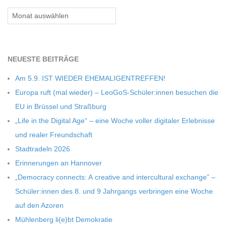
Archiv
NEU­ESTE BEITRÄGE
Am 5.9. IST WIEDER EHEMALIGENTREFFEN!
Europa ruft (mal wie­der) – LeoGoS-Schüler:innen besu­chen die
EU in Brüs­sel und Straßburg
„Life in the Digi­tal Age“ – eine Woche vol­ler digi­ta­ler Erleb­nisse
und rea­ler Freundschaft
Stadt­ra­deln 2026
Erin­ne­run­gen an Hannover
„Demo­cracy con­nects: A crea­tive and inter­cul­tu­ral exch­ange” –
Schüler:innen des 8. und 9 Jahr­gangs ver­brin­gen eine Woche
auf den Azoren
Müh­len­berg li(e)bt Demokratie