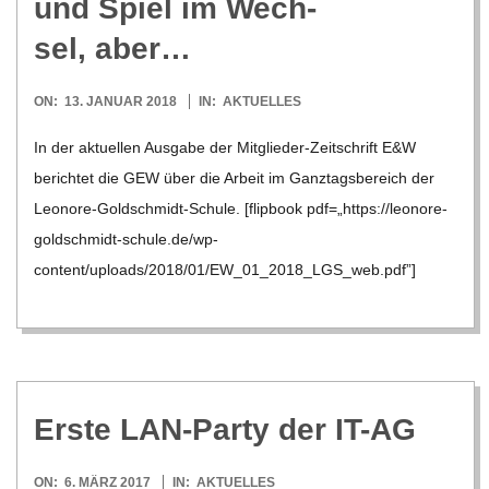
und Spiel im Wech­
sel, aber…
2018-
ON:
13. JANUAR 2018
IN:
AKTUELLES
01-
In der aktu­el­len Aus­gabe der Mit­­glie­­der-Zei­t­­schrift E&W
13
berich­tet die GEW über die Arbeit im Ganz­tags­be­reich der
Leo­nore-Gold­schmidt-Schule. [flip­book pdf=„https://leonore-
goldschmidt-schule.de/wp-
content/uploads/2018/01/EW_01_2018_LGS_web.pdf”]
Erste LAN-Party der IT-AG
2017-
ON:
6. MÄRZ 2017
IN:
AKTUELLES