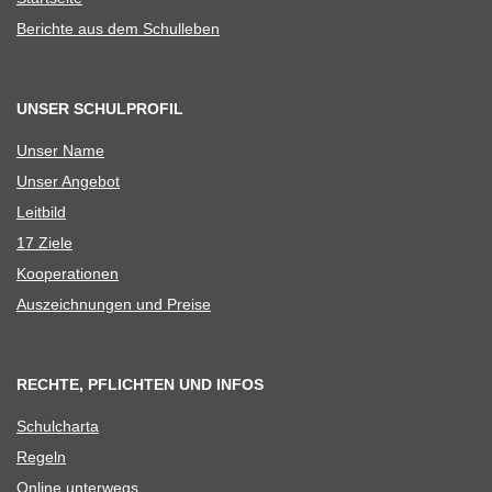
Berichte aus dem Schulleben
UNSER SCHULPROFIL
Unser Name
Unser Ange­bot
Leit­bild
17 Ziele
Koope­ra­tio­nen
Aus­zeich­nun­gen und Preise
RECHTE, PFLICHTEN UND INFOS
Schul­charta
Regeln
Online unter­wegs