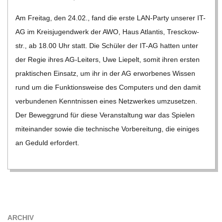
03-
Am Frei­tag, den 24.02., fand die erste LAN-Party unse­rer IT-
06
AG im Kreis­ju­gend­werk der AWO, Haus Atlan­tis, Tre­sc­kow­
str., ab 18.00 Uhr statt. Die Schü­ler der IT-AG hat­ten unter
der Regie ihres AG-Lei­­ters, Uwe Lie­pelt, somit ihren ers­ten
prak­ti­schen Ein­satz, um ihr in der AG erwor­be­nes Wis­sen
rund um die Funk­ti­ons­weise des Com­pu­ters und den damit
ver­bun­de­nen Kennt­nis­sen eines Netz­wer­kes umzu­set­zen.
Der Beweg­grund für diese Ver­an­stal­tung war das Spie­len
mit­ein­an­der sowie die tech­ni­sche Vor­be­rei­tung, die eini­ges
an Geduld erfor­dert.
ARCHIV