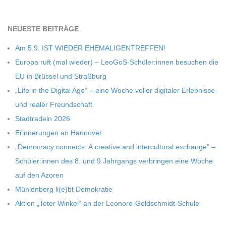
C
NEU­ESTE BEITRÄGE
H
Am 5.9. IST WIEDER EHEMALIGENTREFFEN!
M
Europa ruft (mal wie­der) – LeoGoS-Schüler:innen besu­chen die
EU in Brüs­sel und Straßburg
I
„Life in the Digi­tal Age“ – eine Woche vol­ler digi­ta­ler Erleb­nisse
und rea­ler Freundschaft
D
Stadt­ra­deln 2026
Erin­ne­run­gen an Hannover
T
„Demo­cracy con­nects: A crea­tive and inter­cul­tu­ral exch­ange” –
Schüler:innen des 8. und 9 Jahr­gangs ver­brin­gen eine Woche
-
auf den Azoren
Müh­len­berg li(e)bt Demokratie
S
Aktion „Toter Win­kel“ an der Leonore-Goldschmidt-Schule