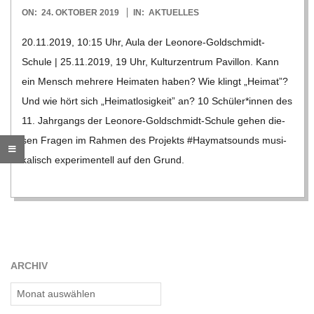
2019-
ON:
24. OKTOBER 2019
IN:
AKTUELLES
R
10-
20.11.2019, 10:15 Uhr, Aula der Leo­­nore-Gol­d­­schmidt-
24
E
Schule | 25.11.2019, 19 Uhr, Kul­tur­zen­trum Pavil­lon. Kann
ein Mensch meh­rere Hei­ma­ten haben? Wie klingt „Hei­mat”?
-
Und wie hört sich „Hei­mat­lo­sig­keit” an? 10 Schüler*innen des
11. Jahr­gangs der Leo­­nore-Gol­d­­schmidt-Schule gehen die­
G
sen Fra­gen im Rah­men des Pro­jekts #Hay­matsounds musi­
ka­lisch expe­ri­men­tell auf den Grund.
O
L
D
ARCHIV
S
Archiv