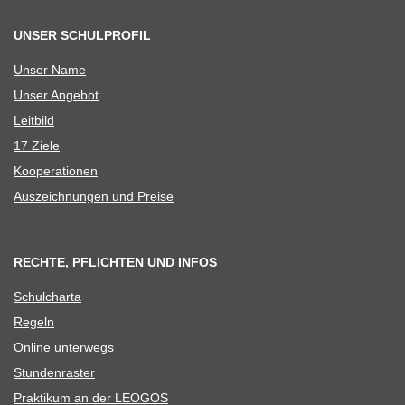
UNSER SCHULPROFIL
Unser Name
Unser Ange­bot
Leit­bild
17 Ziele
Koope­ra­tio­nen
Aus­zeich­nun­gen und Preise
RECHTE, PFLICHTEN UND INFOS
Schul­charta
Regeln
Online unter­wegs
Stun­den­ras­ter
Prak­ti­kum an der LEOGOS