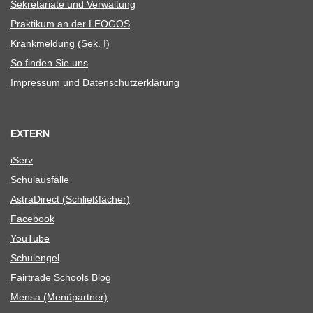
Sekre­ta­riate und Verwaltung
Prak­ti­kum an der LEOGOS
Krank­mel­dung (Sek. I)
So fin­den Sie uns
Impres­sum und Datenschutzerklärung
EXTERN
iServ
Schul­aus­fälle
Astra­Di­rect (Schließ­fä­cher)
Face­book
You­Tube
Schul­en­gel
Fair­trade Schools Blog
Mensa (Menü­part­ner)