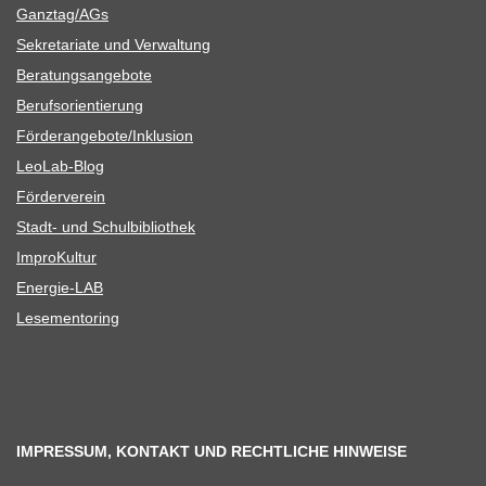
Ganztag/​​AGs
Sekre­ta­riate und Verwaltung
Bera­tungs­an­ge­bote
Berufs­ori­en­tie­rung
Förderangebote/​​Inklusion
Leo­Lab-Blog
För­der­ver­ein
Stadt- und Schulbibliothek
Impro­Kul­tur
Ener­­gie-LAB
Lese­men­to­ring
IMPRESSUM, KONTAKT UND RECHTLICHE HINWEISE