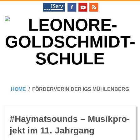
Skip
to
content
L
Primary
E
Navigation
HOME
FÖRDERVERIN DER IGS MÜHLENBERG
Menu
O
N
#Hay­matsounds – Musik­pro­
jekt im 11. Jahrgang
O