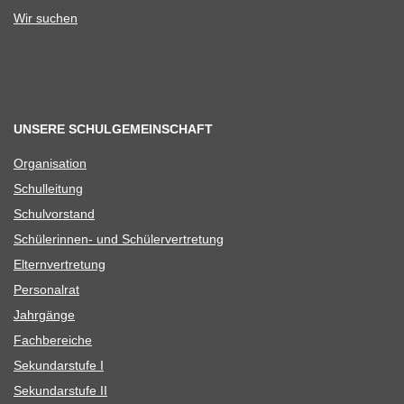
Wir suchen
UNSERE SCHULGEMEINSCHAFT
Orga­ni­sa­tion
Schul­lei­tung
Schul­vor­stand
Schü­le­rin­nen- und Schülervertretung
Eltern­ver­tre­tung
Per­so­nal­rat
Jahr­gänge
Fach­be­rei­che
Sekun­dar­stufe I
Sekun­dar­stufe II