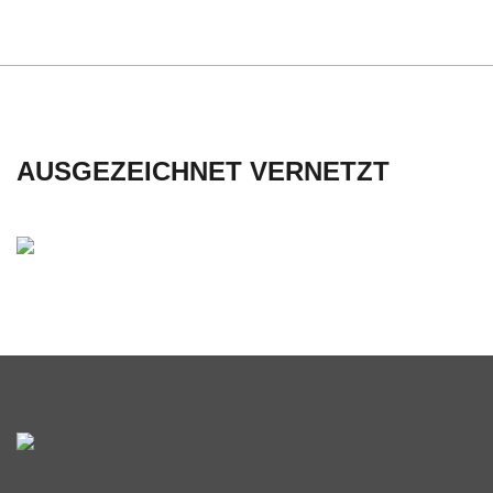
C
H
U
AUSGEZEICHNET VERNETZT
L
E