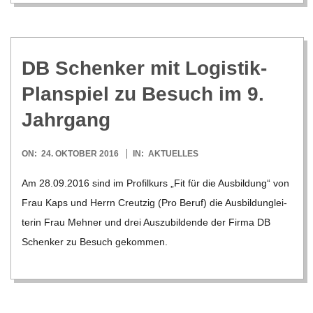
C
H
DB Schen­ker mit Logis­tik-
U
Plan­spiel zu Besuch im 9.
L
Jahrgang
E
2016-
ON:
24. OKTOBER 2016
IN:
AKTUELLES
10-
Am 28.09.2016 sind im Pro­fil­kurs „Fit für die Aus­bil­dung“ von
24
Frau Kaps und Herrn Creut­zig (Pro Beruf) die Aus­bild­un­glei­
te­rin Frau Meh­ner und drei Aus­zu­bil­dende der Firma DB
Schen­ker zu Besuch gekom­men.