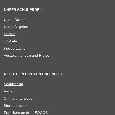
UNSER SCHULPROFIL
Unser Name
Unser Ange­bot
Leit­bild
17 Ziele
Koope­ra­tio­nen
Aus­zeich­nun­gen und Preise
RECHTE, PFLICHTEN UND INFOS
Schul­charta
Regeln
Online unter­wegs
Stun­den­ras­ter
Prak­ti­kum an der LEOGOS