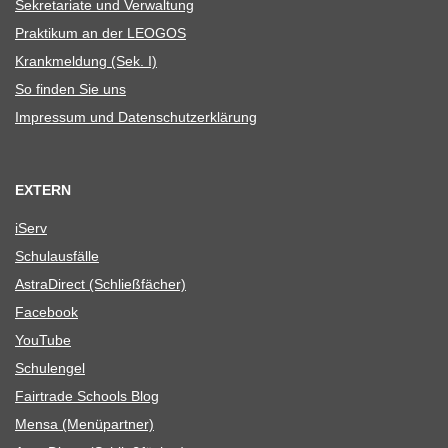
Sekre­ta­riate und Verwaltung
Prak­ti­kum an der LEOGOS
Krank­mel­dung (Sek. I)
So fin­den Sie uns
Impres­sum und Datenschutzerklärung
EXTERN
iServ
Schul­aus­fälle
Astra­Di­rect (Schließ­fä­cher)
Face­book
You­Tube
Schul­en­gel
Fair­trade Schools Blog
Mensa (Menü­part­ner)