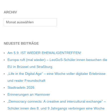
ARCHIV
Archiv
NEU­ESTE BEITRÄGE
Am 5.9. IST WIEDER EHEMALIGENTREFFEN!
Europa ruft (mal wie­der) – LeoGoS-Schüler:innen besu­chen die
EU in Brüs­sel und Straßburg
„Life in the Digi­tal Age“ – eine Woche vol­ler digi­ta­ler Erleb­nisse
und rea­ler Freundschaft
Stadt­ra­deln 2026
Erin­ne­run­gen an Hannover
„Demo­cracy con­nects: A crea­tive and inter­cul­tu­ral exch­ange” –
Schüler:innen des 8. und 9 Jahr­gangs ver­brin­gen eine Woche