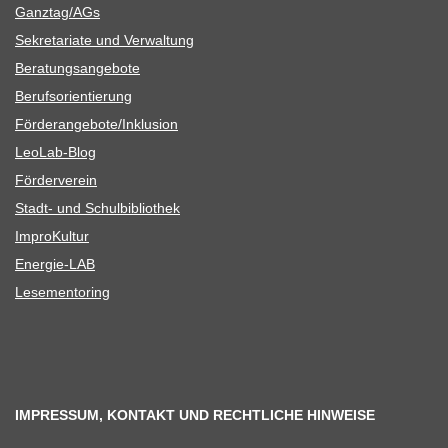
Ganztag/​​AGs
Sekre­ta­riate und Verwaltung
Bera­tungs­an­ge­bote
Berufs­ori­en­tie­rung
Förderangebote/​​Inklusion
Leo­Lab-Blog
För­der­ver­ein
Stadt- und Schulbibliothek
Impro­Kul­tur
Ener­­gie-LAB
Lese­men­to­ring
IMPRESSUM, KONTAKT UND RECHTLICHE HINWEISE