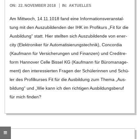
2018-
ON:
22. NOVEMBER 2018
IN:
AKTUELLES
R
11-
Am Mitt­woch, 14.11.1018 fand eine Infor­ma­ti­ons­ver­an­stal­
22
E
tung mit den Aus­zu­bil­den­den der IHK im Pro­fi­kurs „Fit für die
Aus­bil­dung“ statt. Hier stell­ten sich Aus­zu­bil­dende von ener­
-
city (Elek­tro­ni­ker für Auto­ma­ti­sie­rungs­tech­nik), Con­cor­dia
(Kauf­mann für Ver­si­che­run­gen und Finan­zen) und Cre­dit­re­
G
form Han­no­ver Celle Bis­sel KG (Kauf­mann für Büro­ma­nage­
ment) den inter­es­sier­ten Fra­gen der Schü­le­rin­nen und Schü­
O
ler des Pro­fil­kur­ses Fit für die Aus­bil­dung zum Thema „Aus­
bil­dung“ und „Wie kann ich den rich­ti­gen Aus­bil­dungs­be­ruf
L
für mich fin­den?
D
S