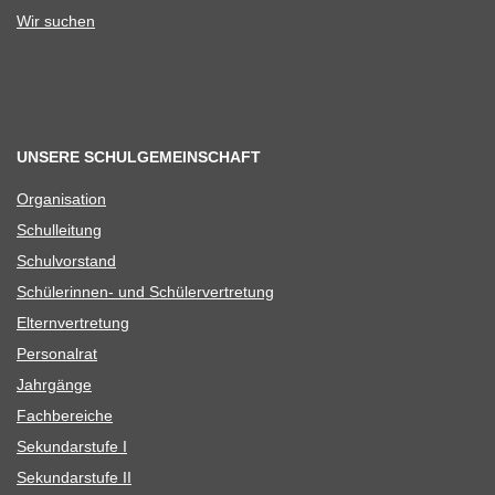
Wir suchen
UNSERE SCHULGEMEINSCHAFT
Orga­ni­sa­tion
Schul­lei­tung
Schul­vor­stand
Schü­le­rin­nen- und Schülervertretung
Eltern­ver­tre­tung
Per­so­nal­rat
Jahr­gänge
Fach­be­rei­che
Sekun­dar­stufe I
Sekun­dar­stufe II