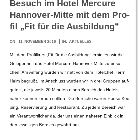
Besuch im Hotel Mer­cure
C
Han­no­ver-Mitte mit dem Pro­
H
fil „Fit für die Ausbildung”
M
2016-
ON:
11. NOVEMBER 2016
IN:
AKTUELLES
11-
I
Mit dem Pro­fil­kurs „Fit für die Aus­bil­dung” erhiel­ten wir die
11
Gele­gen­heit das Hotel Mer­cure Han­­no­­ver-Mitte zu besu­
D
chen. Am Anfang wur­den wir nett von dem Hotel­chef Herrn
Heim begrüßt. Im Anschluss wur­den wir in drei Grup­pen auf­
T
ge­teilt, die jeweils 20 Minu­ten einen Bereich des Hotels
näher ken­nen ler­nen soll­ten. Die Berei­che waren House Kee­
-
ping, Reser­vie­rung und Restau­rant. Zu jedem Bereich war
ein Ver­ant­wort­li­cher da, der uns einen nähe­ren Ein­blick in
S
den jewei­li­gen Bereich gewährt hat.