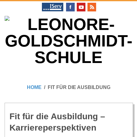
Skip
to
content
L
Primary
E
Navigation
HOME
FIT FÜR DIE AUSBILDUNG
Menu
O
N
Fit für die Aus­bil­dung –
Karriereperspektiven
O