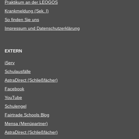
Prak­ti­kum an der LEOGOS
Krank­mel­dung (Sek. I)
So fin­den Sie uns
Impres­sum und Datenschutzerklärung
EXTERN
iServ
Schul­aus­fälle
Astra­Di­rect (Schließ­fä­cher)
Face­book
You­Tube
Schul­en­gel
Fair­trade Schools Blog
Mensa (Menü­part­ner)
Astra­Di­rect (Schließ­fä­cher)