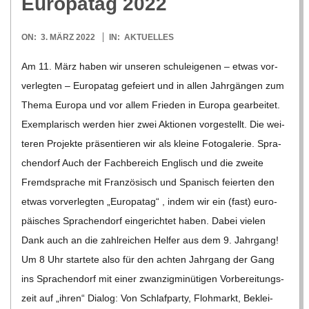
C
Euro­pa­tag 2022
H
2022-
ON:
3. MÄRZ 2022
IN:
AKTUELLES
03-
Am 11. März haben wir unse­ren schul­ei­ge­nen – etwas vor­
U
03
ver­leg­ten – Euro­pa­tag gefei­ert und in allen Jahr­gän­gen zum
Thema Europa und vor allem Frie­den in Europa gear­bei­tet.
L
Exem­pla­risch wer­den hier zwei Aktio­nen vor­ge­stellt. Die wei­
te­ren Pro­jekte prä­sen­tie­ren wir als kleine Foto­ga­le­rie. Spra­
E
chen­dorf Auch der Fach­be­reich Eng­lisch und die zweite
Fremd­spra­che mit Fran­zö­sisch und Spa­nisch fei­er­ten den
etwas vor­ver­leg­ten „Euro­pa­tag“ , indem wir ein (fast) euro­
päi­sches Spra­chen­dorf ein­ge­rich­tet haben. Dabei vie­len
Dank auch an die zahl­rei­chen Hel­fer aus dem 9. Jahr­gang!
Um 8 Uhr star­tete also für den ach­ten Jahr­gang der Gang
ins Spra­chen­dorf mit einer zwan­zig­mi­nü­ti­gen Vor­be­rei­tungs­
zeit auf „ihren“ Dia­log: Von Schlaf­party, Floh­markt, Beklei­