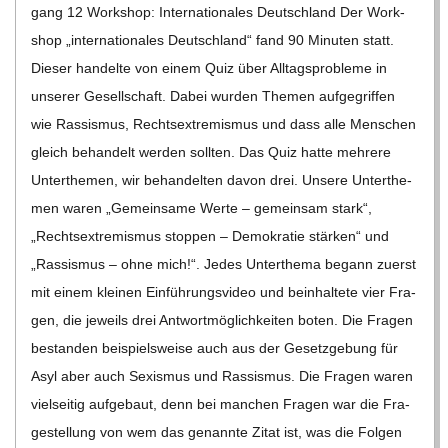
gang 12 Work­shop: Inter­na­tio­na­les Deutsch­land Der Work­
shop „inter­na­tio­na­les Deutsch­land“ fand 90 Minu­ten statt.
Die­ser han­delte von einem Quiz über All­tags­pro­bleme in
unse­rer Gesell­schaft. Dabei wur­den The­men auf­ge­grif­fen
wie Ras­sis­mus, Rechts­extre­mis­mus und dass alle Men­schen
gleich behan­delt wer­den soll­ten. Das Quiz hatte meh­rere
Unter­the­men, wir behan­del­ten davon drei. Unsere Unter­the­
men waren „Gemein­same Werte – gemein­sam stark“,
„Rechts­extre­mis­mus stop­pen – Demo­kra­tie stär­ken“ und
„Ras­sis­mus – ohne mich!“. Jedes Unter­thema begann zuerst
mit einem klei­nen Ein­füh­rungs­vi­deo und beinhal­tete vier Fra­
gen, die jeweils drei Ant­wort­mög­lich­kei­ten boten. Die Fra­gen
bestan­den bei­spiels­weise auch aus der Gesetz­ge­bung für
Asyl aber auch Sexis­mus und Ras­sis­mus. Die Fra­gen waren
viel­sei­tig auf­ge­baut, denn bei man­chen Fra­gen war die Fra­
ge­stel­lung von wem das genannte Zitat ist, was die Fol­gen