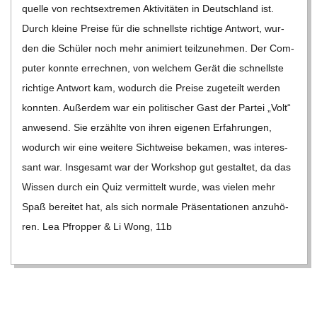
quelle von rechts­extre­men Akti­vi­tä­ten in Deutsch­land ist.
Durch kleine Preise für die schnellste rich­tige Ant­wort, wur­
den die Schü­ler noch mehr ani­miert teil­zu­neh­men. Der Com­
pu­ter konnte errech­nen, von wel­chem Gerät die schnellste
rich­tige Ant­wort kam, wodurch die Preise zuge­teilt wer­den
konn­ten. Außer­dem war ein poli­ti­scher Gast der Par­tei „Volt“
anwe­send. Sie erzählte von ihren eige­nen Erfah­run­gen,
wodurch wir eine wei­tere Sicht­weise beka­men, was inter­es­
sant war. Ins­ge­samt war der Work­shop gut gestal­tet, da das
Wis­sen durch ein Quiz ver­mit­telt wurde, was vie­len mehr
Spaß berei­tet hat, als sich nor­male Prä­sen­ta­tio­nen anzu­hö­
ren. Lea Pfrop­per & Li Wong, 11b