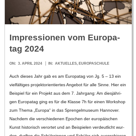
R
E
Impres­sio­nen vom Euro­pa­
-
tag 2024
G
2024-
ON:
3. APRIL 2024
IN:
AKTUELLES
,
EUROPASCHULE
04-
O
Auch die­ses Jahr gab es am Euro­pa­tag von Jg. 5 – 13 ein
03
viel­fäl­ti­ges pro­jekt­ori­en­tier­tes Ange­bot für alle Sinne. Hier ein
L
Bei­spiel für ein Pro­jekt aus dem 7. Jahr­gang: Am dies­jäh­ri­
gen Euro­pa­tag ging es für die Klasse 7h für einen Work­shop
D
zum Thema „Europa“ in das Spren­gel­mu­seum Han­no­ver.
Nach­dem die ver­schie­de­nen Epo­chen der euro­päi­schen
S
Kunst his­to­risch ver­or­tet und an Bei­spie­len ver­deut­licht wur­
den, durf­ten die Schü­le­rin­nen und Schü­ler sich aus­pro­bie­ren.