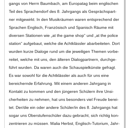
gangs von Herrn Baum­bach, am Euro­pa­tag beim eng­li­schen
Teil des Spra­chen­dorf des 8. Jahr­gangs als Gesprächs­part­
ner mit­ge­wirkt. In den Musik­räu­men waren ent­spre­chend der
Spra­chen Eng­lisch, Fran­zö­sisch und Spa­nisch Räume mit
diver­sen Sta­tio­nen wie „at the game shop“ und „at the police
sta­tion“ auf­ge­baut, wel­che die Acht­kläss­ler abar­bei­te­ten. Dort
wur­den kurze Dia­loge rund um die jewei­li­gen The­men vor­be­
rei­tet, wel­che mit uns, den älte­ren Dia­log­part­nern, durch­ge­
führt wur­den. Da waren auch die Schau­spiel­künste gefragt.
Es war sowohl für die Acht­kläss­ler als auch für uns eine
berei­chernde Erfah­rung. Mit einem ande­ren Jahr­gang in
Kon­takt zu kom­men und den jün­ge­ren Schü­lern ihre Unsi­
cher­hei­ten zu neh­men, hat uns beson­ders viel Freude berei­
tet. Der/​​die ein oder andere Schüler/​​in des 8. Jahr­gangs hat
sogar uns Ober­stu­fen­schü­ler dazu gebracht, sich rich­tig kon­
zen­trie­ren zu müs­sen. Malia Herbst, Eng­­lisch-Tuto­rium, Jahr­