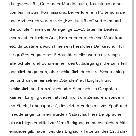
dungs­ge­schäft, Café- oder Markt­be­such, Tou­ris­ten­in­for­ma­
tion bis hin zum Kom­mis­sa­riat bei ver­lo­re­nem Porte­mon­naie
und Arzt­be­such waren viele „Even­tua­li­tä­ten“ ver­tre­ten und
die Schüler*innen der Jahr­gänge 11–13 taten ihr Bes­tes,
einen authen­ti­schen Arzt, Kell­ner oder auch eine Markt­frau
etc. dar­zu­stel­len. Auch Ihnen ein herz­li­ches Dan­ke­schön für
ihr gro­ßes Enga­ge­ment! Haupt­dar­stel­ler waren aller­dings
alle Schü­ler und Schü­le­rin­nen des 8. Jahr­gangs, die zum Teil
ängst­lich began­nen, aber schließ­lich doch ihre Scheu ableg­
ten und an den ein­zel­nen „Stän­den“ auf Eng­lisch und
schließ­lich auf Fran­zö­sisch oder Spa­nisch ins Gespräch
kamen! Es ging dabei natür­lich nicht um Zen­su­ren, son­dern
ein Stück „Lebens­pra­xis“, die letz­ten Endes mit viel Spaß und
Freude ange­nom­men wurde:) Nata­scha Fries Da Spra­che
als wich­tigs­tes Mit­tel zur Ver­stän­di­gung im mensch­li­chen Mit­
ein­an­der gilt, haben wir, das Eng­­lisch- Tuto­rium des 12. Jahr­