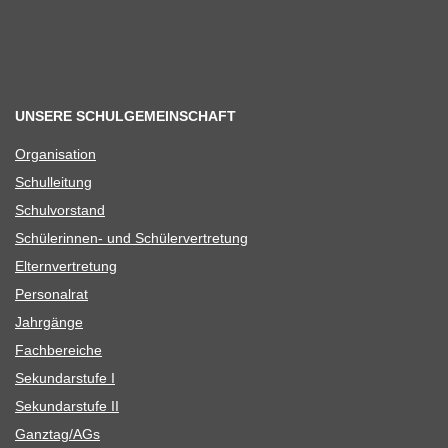
UNSERE SCHULGEMEINSCHAFT
Orga­ni­sa­tion
Schul­lei­tung
Schul­vor­stand
Schü­le­rin­nen- und Schülervertretung
Eltern­ver­tre­tung
Per­so­nal­rat
Jahr­gänge
Fach­be­rei­che
Sekun­dar­stufe I
Sekun­dar­stufe II
Ganztag/​​AGs