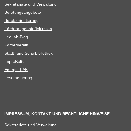
Sekre­ta­riate und Verwaltung
Bera­tungs­an­ge­bote
Berufs­ori­en­tie­rung
Förderangebote/​​Inklusion
Leo­Lab-Blog
För­der­ver­ein
Stadt- und Schulbibliothek
Impro­Kul­tur
Ener­­gie-LAB
Lese­men­to­ring
IMPRESSUM, KONTAKT UND RECHTLICHE HINWEISE
Sekre­ta­riate und Verwaltung