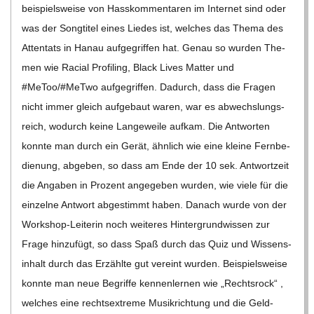
bei­spiels­weise von Hass­kom­men­ta­ren im Inter­net sind oder
was der Song­ti­tel eines Lie­des ist, wel­ches das Thema des
Atten­tats in Hanau auf­ge­grif­fen hat. Genau so wur­den The­
men wie Racial Pro­fil­ing, Black Lives Mat­ter und
#MeToo/#MeTwo auf­ge­grif­fen. Dadurch, dass die Fra­gen
nicht immer gleich auf­ge­baut waren, war es abwechs­lungs­
reich, wodurch keine Lan­ge­weile auf­kam. Die Ant­wor­ten
konnte man durch ein Gerät, ähn­lich wie eine kleine Fern­be­
die­nung, abge­ben, so dass am Ende der 10 sek. Ant­wort­zeit
die Anga­ben in Pro­zent ange­ge­ben wur­den, wie viele für die
ein­zelne Ant­wort abge­stimmt haben. Danach wurde von der
Work­­shop-Lei­­te­rin noch wei­te­res Hin­ter­grund­wis­sen zur
Frage hin­zu­fügt, so dass Spaß durch das Quiz und Wis­sens­
in­halt durch das Erzählte gut ver­eint wur­den. Bei­spiels­weise
konnte man neue Begriffe ken­nen­ler­nen wie „Rechts­rock“ ,
wel­ches eine rechts­extreme Musik­rich­tung und die Geld­