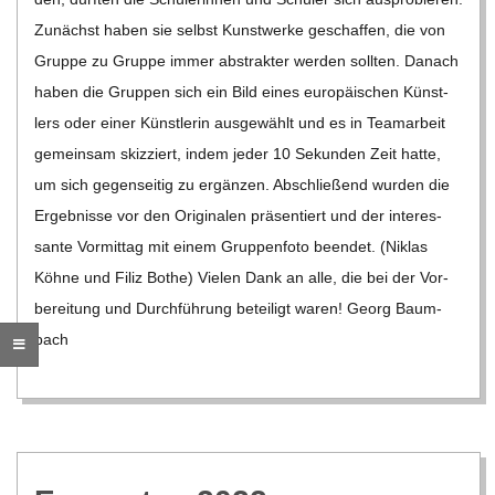
C
Zunächst haben sie selbst Kunst­werke geschaf­fen, die von
Gruppe zu Gruppe immer abs­trak­ter wer­den soll­ten. Danach
H
haben die Grup­pen sich ein Bild eines euro­päi­schen Künst­
lers oder einer Künst­le­rin aus­ge­wählt und es in Team­ar­beit
M
gemein­sam skiz­ziert, indem jeder 10 Sekun­den Zeit hatte,
um sich gegen­sei­tig zu ergän­zen. Abschlie­ßend wur­den die
I
Ergeb­nisse vor den Ori­gi­na­len prä­sen­tiert und der inter­es­
sante Vor­mit­tag mit einem Grup­pen­foto been­det. (Niklas
D
Köhne und Filiz Bothe) Vie­len Dank an alle, die bei der Vor­
be­rei­tung und Durch­füh­rung betei­ligt waren! Georg Baum­
T
bach
-
S