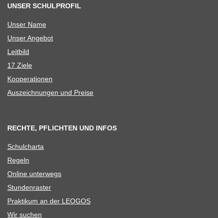
UNSER SCHULPROFIL
Unser Name
Unser Ange­bot
Leit­bild
17 Ziele
Koope­ra­tio­nen
Aus­zeich­nun­gen und Preise
RECHTE, PFLICHTEN UND INFOS
Schul­charta
Regeln
Online unter­wegs
Stun­den­ras­ter
Prak­ti­kum an der LEOGOS
Wir suchen