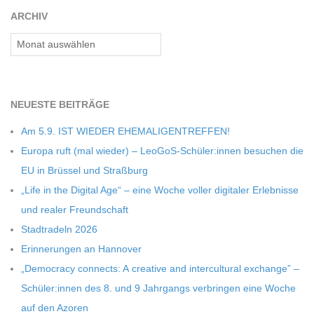
ARCHIV
Archiv
NEU­ESTE BEITRÄGE
Am 5.9. IST WIEDER EHEMALIGENTREFFEN!
Europa ruft (mal wie­der) – LeoGoS-Schüler:innen besu­chen die
EU in Brüs­sel und Straßburg
„Life in the Digi­tal Age“ – eine Woche vol­ler digi­ta­ler Erleb­nisse
und rea­ler Freundschaft
Stadt­ra­deln 2026
Erin­ne­run­gen an Hannover
„Demo­cracy con­nects: A crea­tive and inter­cul­tu­ral exch­ange” –
Schüler:innen des 8. und 9 Jahr­gangs ver­brin­gen eine Woche
auf den Azoren