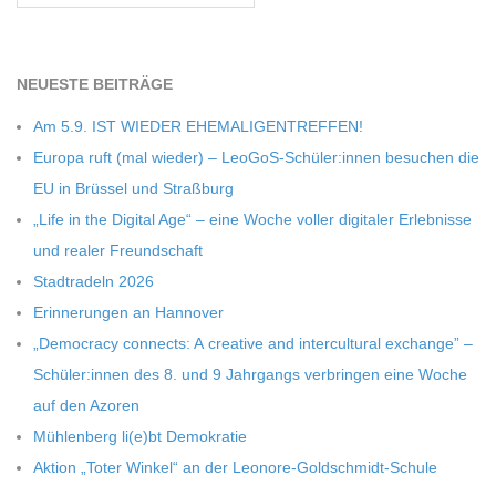
C
H
NEU­ESTE BEITRÄGE
Am 5.9. IST WIEDER EHEMALIGENTREFFEN!
M
Europa ruft (mal wie­der) – LeoGoS-Schüler:innen besu­chen die
EU in Brüs­sel und Straßburg
I
„Life in the Digi­tal Age“ – eine Woche vol­ler digi­ta­ler Erleb­nisse
und rea­ler Freundschaft
D
Stadt­ra­deln 2026
T
Erin­ne­run­gen an Hannover
„Demo­cracy con­nects: A crea­tive and inter­cul­tu­ral exch­ange” –
-
Schüler:innen des 8. und 9 Jahr­gangs ver­brin­gen eine Woche
auf den Azoren
S
Müh­len­berg li(e)bt Demokratie
Aktion „Toter Win­kel“ an der Leonore-Goldschmidt-Schule