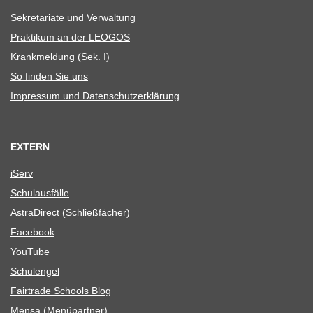
Sekre­ta­riate und Verwaltung
Prak­ti­kum an der LEOGOS
Krank­mel­dung (Sek. I)
So fin­den Sie uns
Impres­sum und Datenschutzerklärung
EXTERN
iServ
Schul­aus­fälle
Astra­Di­rect (Schließ­fä­cher)
Face­book
You­Tube
Schul­en­gel
Fair­trade Schools Blog
Mensa (Menü­part­ner)