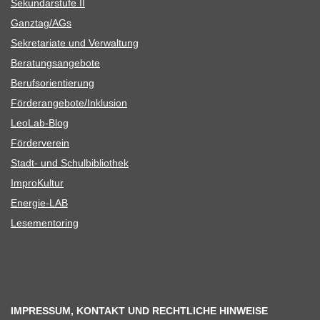
Sekun­dar­stufe II
Ganztag/​​AGs
Sekre­ta­riate und Verwaltung
Bera­tungs­an­ge­bote
Berufs­ori­en­tie­rung
Förderangebote/​​Inklusion
Leo­Lab-Blog
För­der­ver­ein
Stadt- und Schulbibliothek
Impro­Kul­tur
Ener­­gie-LAB
Lese­men­to­ring
IMPRESSUM, KONTAKT UND RECHTLICHE HINWEISE