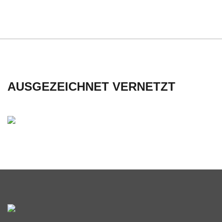
C
H
U
L
AUSGEZEICHNET VERNETZT
E