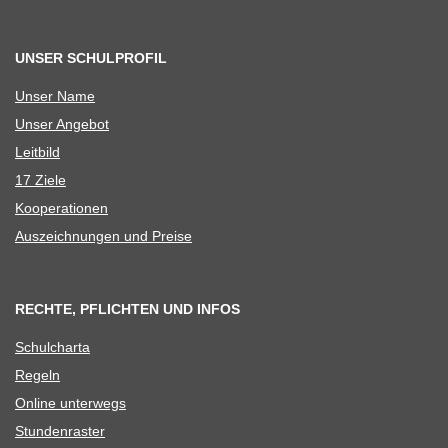
UNSER SCHULPROFIL
Unser Name
Unser Ange­bot
Leit­bild
17 Ziele
Koope­ra­tio­nen
Aus­zeich­nun­gen und Preise
RECHTE, PFLICHTEN UND INFOS
Schul­charta
Regeln
Online unter­wegs
Stun­den­ras­ter