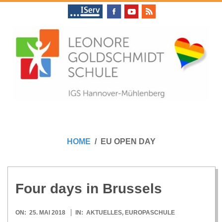
Skip
to
content
L
Primary
E
Navigation
HOME
EU OPEN DAY
Menu
O
N
Four days in Brussels
O
2018-
ON:
25. MAI 2018
IN:
AKTUELLES
,
EUROPASCHULE