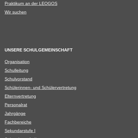
Prak­ti­kum an der LEOGOS
Wir suchen
UNSERE SCHULGEMEINSCHAFT
Orga­ni­sa­tion
Schul­lei­tung
Schul­vor­stand
Schü­le­rin­nen- und Schülervertretung
Eltern­ver­tre­tung
Per­so­nal­rat
Jahr­gänge
Fach­be­rei­che
Sekun­dar­stufe I