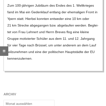
05-
Zum 100-jäh­ri­­gen Jubi­läum des Endes des 1. Welt­krie­ges
R
25
fand im Mai ein Geden­k­lauf ent­lang der ehe­ma­li­gen Front in
Ypern statt. Hier­bei konn­ten ent­we­der eine 10 km oder
E
21 km Stre­cke abge­gan­gen bzw. abge­lau­fen wer­den. Beglei­
tet von Frau Leh­nert und Herrn Bre­ves flog eine kleine
-
Gruppe moti­vier­ter Schü­ler aus dem 11. und 12. Jahr­gang
G
für vier Tage nach Brüs­sel, um unter ande­rem an dem Lauf
teil­zu­neh­men und eine der poli­ti­schen Haupt­städte der EU
O
ken­nen­zu­ler­nen.
L
D
ARCHIV
S
Archiv