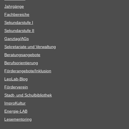
Jahr­gänge
Fach­be­rei­che
Sekun­dar­stufe I
Sekun­dar­stufe II
Ganztag/​​AGs
Sekre­ta­riate und Verwaltung
Bera­tungs­an­ge­bote
Berufs­ori­en­tie­rung
Förderangebote/​​Inklusion
Leo­Lab-Blog
För­der­ver­ein
Stadt- und Schulbibliothek
Impro­Kul­tur
Ener­­gie-LAB
Lese­men­to­ring