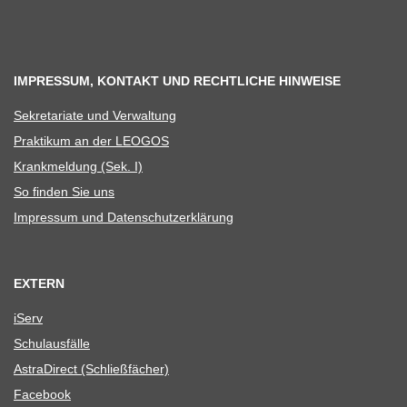
IMPRESSUM, KONTAKT UND RECHTLICHE HINWEISE
Sekre­ta­riate und Verwaltung
Prak­ti­kum an der LEOGOS
Krank­mel­dung (Sek. I)
So fin­den Sie uns
Impres­sum und Datenschutzerklärung
EXTERN
iServ
Schul­aus­fälle
Astra­Di­rect (Schließ­fä­cher)
Face­book