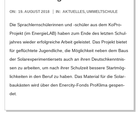
C
2018-
ON:
19. AUGUST 2018
IN:
AKTUELLES
,
UMWELTSCHULE
08-
Die Sprach­lern­schü­le­rin­nen und ‑schü­ler aus dem KoPro-
H
19
Pro­­jekt (im Ener­gie­LAB) haben zum Ende des letz­ten Schul­
jah­res wie­der erfolg­rei­che Arbeit geleis­tet. Das Pro­jekt bie­tet
M
für geflüch­tete Jugend­li­che, die Mög­lich­keit neben dem Baus
I
der Solar­ex­pe­ri­men­tier­sets auch an ihren Deutsch­kennt­nis­
sen zu arbei­ten, um nach ihrer Schul­zeit bes­sere Start­mög­
D
lich­kei­ten in den Beruf zu haben. Das Mate­rial für die Solar­
bau­käs­ten wird über den Ener­­city-Fonds Pro­Klima gespen­
T
det.
-
S