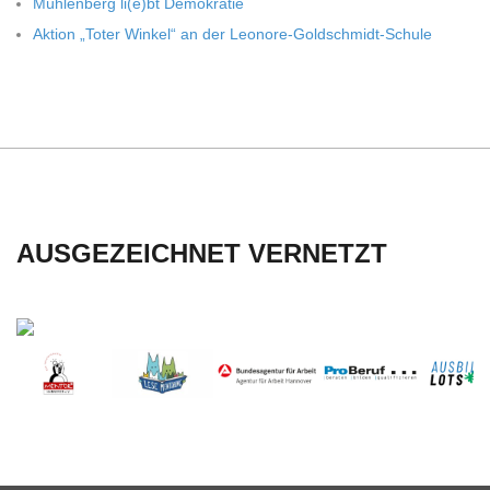
Müh­len­berg li(e)bt Demokratie
Aktion „Toter Win­kel“ an der Leonore-Goldschmidt-Schule
AUSGEZEICHNET VERNETZT