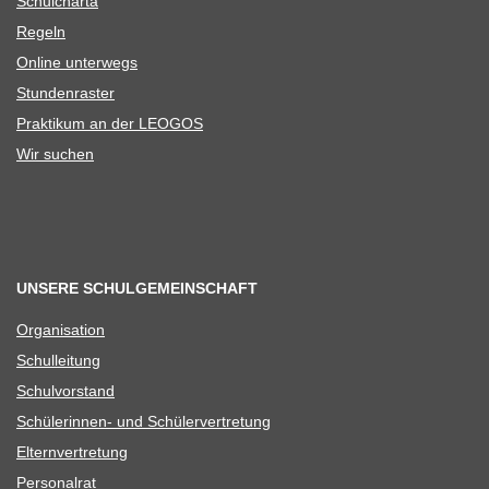
Schul­charta
Regeln
Online unter­wegs
Stun­den­ras­ter
Prak­ti­kum an der LEOGOS
Wir suchen
UNSERE SCHULGEMEINSCHAFT
Orga­ni­sa­tion
Schul­lei­tung
Schul­vor­stand
Schü­le­rin­nen- und Schülervertretung
Eltern­ver­tre­tung
Per­so­nal­rat