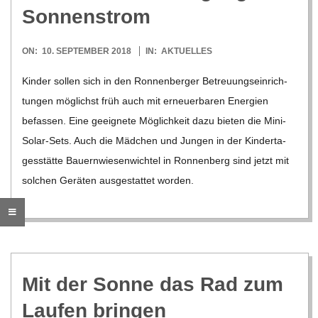
O
Sonnenstrom
R
2018-
ON:
10. SEPTEMBER 2018
IN:
AKTUELLES
09-
E
Kin­der sol­len sich in den Ron­nen­ber­ger Betreu­ungs­ein­rich­
10
tun­gen mög­lichst früh auch mit erneu­er­ba­ren Ener­gien
-
befas­sen. Eine geeig­nete Mög­lich­keit dazu bie­ten die Mini-
Solar-Sets. Auch die Mäd­chen und Jun­gen in der Kin­der­ta­
G
ges­stätte Bau­ern­wie­sen­wich­tel in Ron­nen­berg sind jetzt mit
sol­chen Gerä­ten aus­ge­stat­tet wor­den.
O
L
D
Mit der Sonne das Rad zum
S
Lau­fen bringen