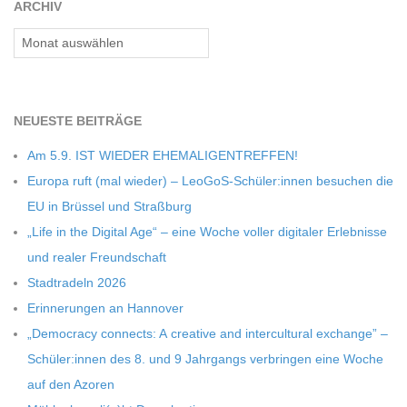
ARCHIV
C
Archiv
H
U
NEU­ESTE BEITRÄGE
Am 5.9. IST WIEDER EHEMALIGENTREFFEN!
L
Europa ruft (mal wie­der) – LeoGoS-Schüler:innen besu­chen die
EU in Brüs­sel und Straßburg
E
„Life in the Digi­tal Age“ – eine Woche vol­ler digi­ta­ler Erleb­nisse
und rea­ler Freundschaft
Stadt­ra­deln 2026
Erin­ne­run­gen an Hannover
„Demo­cracy con­nects: A crea­tive and inter­cul­tu­ral exch­ange” –
Schüler:innen des 8. und 9 Jahr­gangs ver­brin­gen eine Woche
auf den Azoren