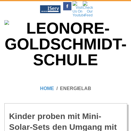
Skip
to
content
L
Primary
E
Navigation
HOME
ENERGIELAB
Menu
O
N
Kin­der pro­ben mit Mini-
Solar-Sets den Umgang mit