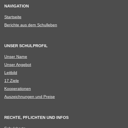
NAVIGATION
Start­seite
Berichte aus dem Schulleben
UNSER SCHULPROFIL
Unser Name
Unser Ange­bot
Leit­bild
17 Ziele
Koope­ra­tio­nen
Aus­zeich­nun­gen und Preise
RECHTE, PFLICHTEN UND INFOS