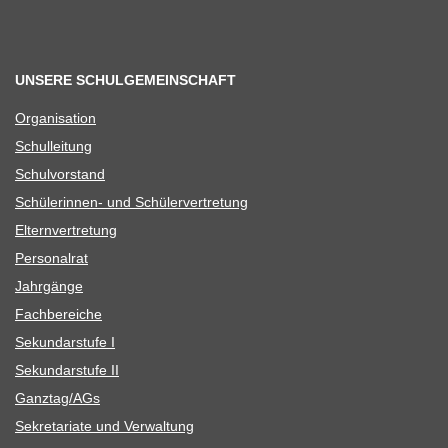
UNSERE SCHULGEMEINSCHAFT
Orga­ni­sa­tion
Schul­lei­tung
Schul­vor­stand
Schü­le­rin­nen- und Schülervertretung
Eltern­ver­tre­tung
Per­so­nal­rat
Jahr­gänge
Fach­be­rei­che
Sekun­dar­stufe I
Sekun­dar­stufe II
Ganztag/​​AGs
Sekre­ta­riate und Verwaltung