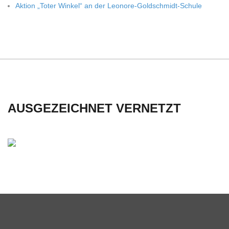
Aktion „Toter Win­kel“ an der Leonore-Goldschmidt-Schule
C
H
U
L
AUSGEZEICHNET VERNETZT
E