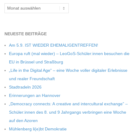
Archiv
C
H
NEU­ESTE BEITRÄGE
M
Am 5.9. IST WIEDER EHEMALIGENTREFFEN!
Europa ruft (mal wie­der) – LeoGoS-Schüler:innen besu­chen die
I
EU in Brüs­sel und Straßburg
„Life in the Digi­tal Age“ – eine Woche vol­ler digi­ta­ler Erleb­nisse
D
und rea­ler Freundschaft
Stadt­ra­deln 2026
T
Erin­ne­run­gen an Hannover
„Demo­cracy con­nects: A crea­tive and inter­cul­tu­ral exch­ange” –
-
Schüler:innen des 8. und 9 Jahr­gangs ver­brin­gen eine Woche
auf den Azoren
S
Müh­len­berg li(e)bt Demokratie