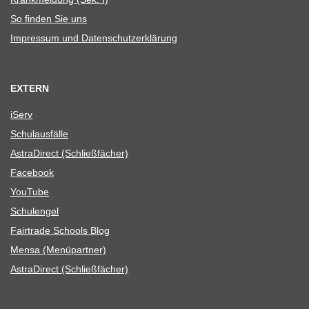
So fin­den Sie uns
Impres­sum und Datenschutzerklärung
EXTERN
iServ
Schul­aus­fälle
Astra­Di­rect (Schließ­fä­cher)
Face­book
You­Tube
Schul­en­gel
Fair­trade Schools Blog
Mensa (Menü­part­ner)
Astra­Di­rect (Schließ­fä­cher)