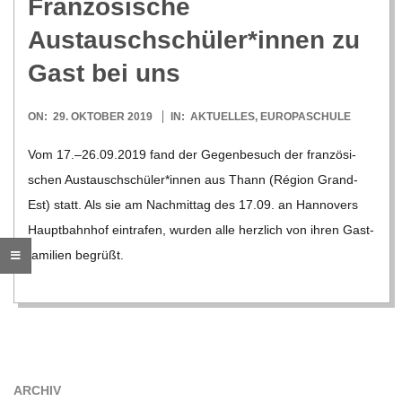
O
Fran­zö­si­sche
Austauschschüler*innen zu
R
Gast bei uns
E
2019-
ON:
29. OKTOBER 2019
IN:
AKTUELLES
,
EUROPASCHULE
-
10-
Vom 17.–26.09.2019 fand der Gegen­be­such der fran­zö­si­
29
schen Austauschschüler*innen aus Thann (Région Grand-
G
Est) statt. Als sie am Nach­mit­tag des 17.09. an Han­no­vers
Haupt­bahn­hof ein­tra­fen, wur­den alle herz­lich von ihren Gast­
O
fa­mi­lien begrüßt.
L
D
S
ARCHIV