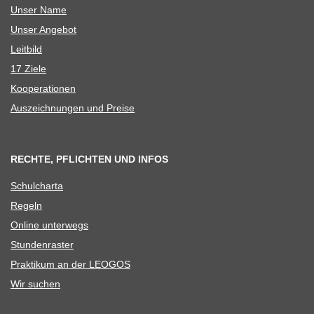
Unser Name
Unser Ange­bot
Leit­bild
17 Ziele
Koope­ra­tio­nen
Aus­zeich­nun­gen und Preise
RECHTE, PFLICHTEN UND INFOS
Schul­charta
Regeln
Online unter­wegs
Stun­den­ras­ter
Prak­ti­kum an der LEOGOS
Wir suchen