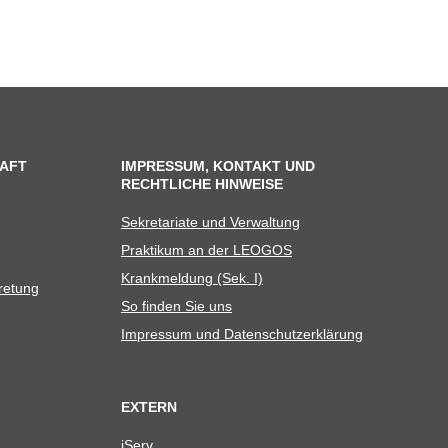
AFT
IMPRESSUM, KONTAKT UND
RECHTLICHE HINWEISE
Sekre­ta­riate und Verwaltung
Prak­ti­kum an der LEOGOS
Krank­mel­dung (Sek. I)
tretung
So fin­den Sie uns
Impres­sum und Datenschutzerklärung
EXTERN
iServ