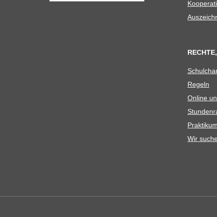
Koope­ra­t
Aus­zeich
RECHTE,
Schul­cha
Regeln
Online un
Stun­den­r
Prak­ti­
Wir such