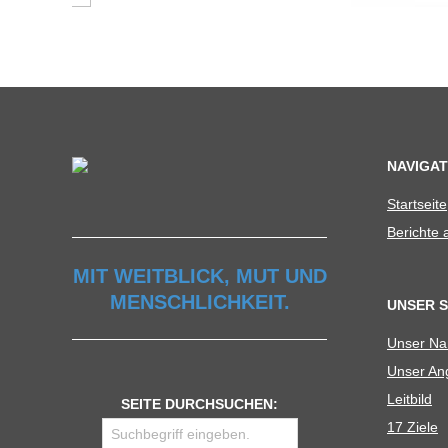
C
H
U
L
NAVIGAT
Start­seite
E
Berichte
MIT WEITBLICK, MUT UND
MENSCHLICHKEIT.
UNSER 
Unser N
Unser Ang
Leit­bild
SEITE DURCHSUCHEN:
17 Ziele