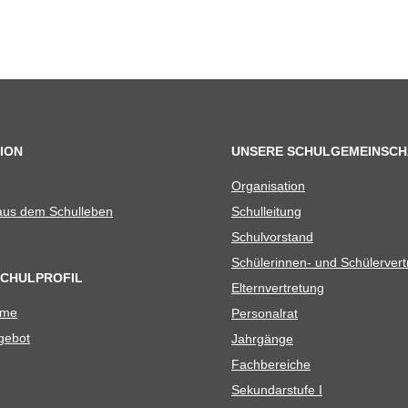
ION
UNSERE SCHULGEMEINSCH
Orga­ni­sa­tion
 aus dem Schulleben
Schul­lei­tung
Schul­vor­stand
Schü­le­rin­nen- und Schülerver
SCHULPROFIL
Eltern­ver­tre­tung
ame
Per­so­nal­rat
e­bot
Jahr­gänge
Fach­be­rei­che
Sekun­dar­stufe I