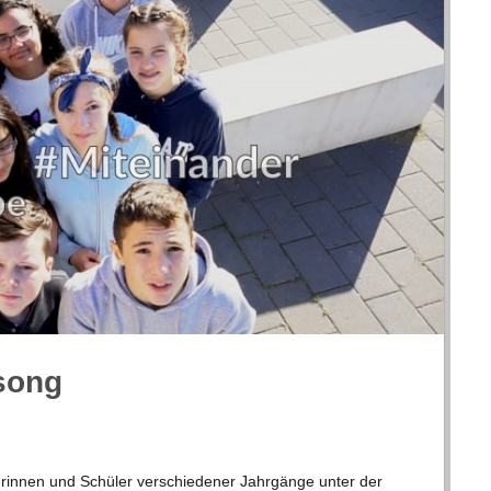
lsong
in­nen und Schü­ler ver­schie­de­ner Jahr­gänge unter der