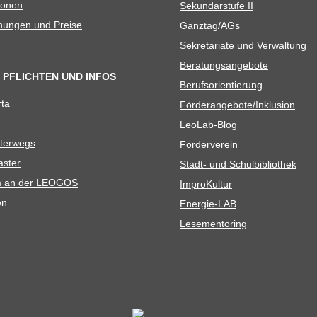
io­nen
Sekun­dar­stufe II
­nun­gen und Preise
Ganztag/​​AGs
Sekre­ta­riate und Verwaltung
Bera­tungs­an­ge­bote
 PFLICHTEN UND INFOS
Berufs­ori­en­tie­rung
rta
Förderangebote/​​Inklusion
Leo­Lab-Blog
ter­wegs
För­der­ver­ein
as­ter
Stadt- und Schulbibliothek
kum an der LEOGOS
Impro­Kul­tur
en
Ener­­gie-LAB
Lese­men­to­ring