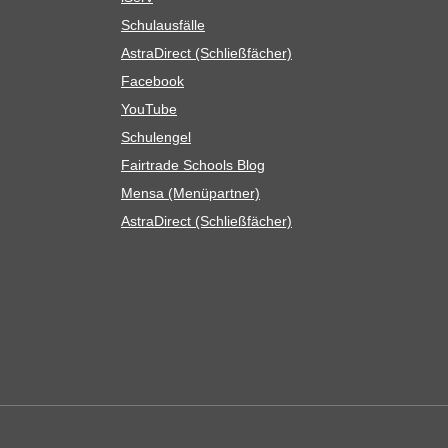
Schul­aus­fälle
Astra­Di­rect (Schließ­fä­cher)
Face­book
You­Tube
Schul­en­gel
Fair­trade Schools Blog
Mensa (Menü­part­ner)
Astra­Di­rect (Schließ­fä­cher)