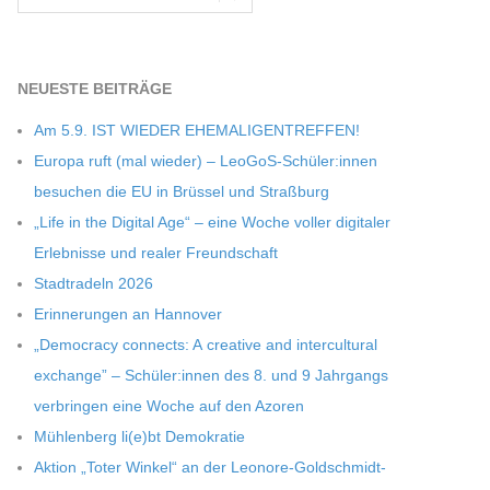
NEU­ESTE BEITRÄGE
Am 5.9. IST WIEDER EHEMALIGENTREFFEN!
Europa ruft (mal wie­der) – LeoGoS-Schüler:innen
besu­chen die EU in Brüs­sel und Straßburg
„Life in the Digi­tal Age“ – eine Woche vol­ler digi­ta­ler
Erleb­nisse und rea­ler Freundschaft
Stadt­ra­deln 2026
Erin­ne­run­gen an Hannover
„Demo­cracy con­nects: A crea­tive and inter­cul­tu­ral
exch­ange” – Schüler:innen des 8. und 9 Jahr­gangs
ver­brin­gen eine Woche auf den Azoren
Müh­len­berg li(e)bt Demokratie
Aktion „Toter Win­kel“ an der Leonore-Goldschmidt-