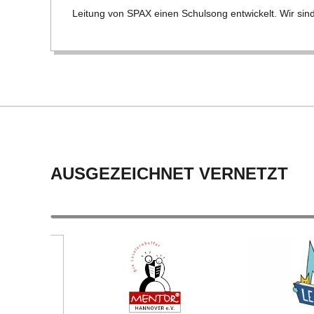
21
C
Lei­tung von SPAX einen Schul­song ent­wi­ckelt. Wir sind
H
M
I
D
AUSGEZEICHNET VERNETZT
T
-
S