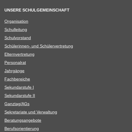
UNSERE SCHULGEMEINSCHAFT
Orga­ni­sa­tion
Schul­lei­tung
Schul­vor­stand
Schü­le­rin­nen- und Schülervertretung
Eltern­ver­tre­tung
Per­so­nal­rat
Jahr­gänge
Fach­be­rei­che
Sekun­dar­stufe I
Sekun­dar­stufe II
Ganztag/​​AGs
Sekre­ta­riate und Verwaltung
Bera­tungs­an­ge­bote
Berufs­ori­en­tie­rung