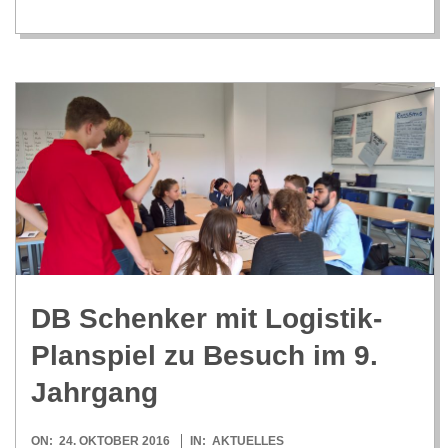
C
H
M
I
D
T
DB Schen­ker mit Logis­tik-
-
Plan­spiel zu Besuch im 9.
Jahrgang
S
2016-
ON:
24. OKTOBER 2016
IN:
AKTUELLES