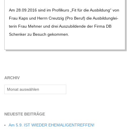
C
10-
Am 28.09.2016 sind im Pro­fil­kurs „Fit für die Aus­bil­dung“ von
24
H
Frau Kaps und Herrn Creut­zig (Pro Beruf) die Aus­bild­un­glei­
te­rin Frau Meh­ner und drei Aus­zu­bil­dende der Firma DB
U
Schen­ker zu Besuch gekom­men.
L
E
ARCHIV
Archiv
NEU­ESTE BEITRÄGE
Am 5.9. IST WIEDER EHEMALIGENTREFFEN!