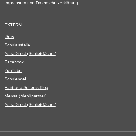
Impres­sum und Datenschutzerklärung
EXTERN
iServ
Schul­aus­fälle
Astra­Di­rect (Schließ­fä­cher)
Face­book
You­Tube
Schul­en­gel
Fair­trade Schools Blog
Mensa (Menü­part­ner)
Astra­Di­rect (Schließ­fä­cher)