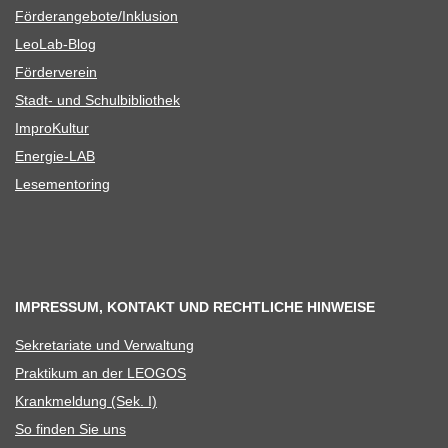
Förderangebote/​​Inklusion
Leo­Lab-Blog
För­der­ver­ein
Stadt- und Schulbibliothek
Impro­Kul­tur
Ener­­gie-LAB
Lese­men­to­ring
IMPRESSUM, KONTAKT UND RECHTLICHE HINWEISE
Sekre­ta­riate und Verwaltung
Prak­ti­kum an der LEOGOS
Krank­mel­dung (Sek. I)
So fin­den Sie uns