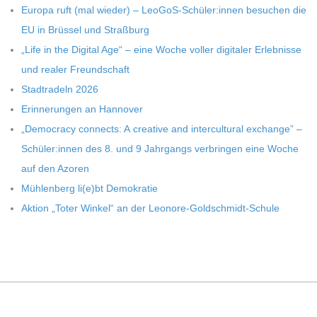
Europa ruft (mal wie­der) – LeoGoS-Schüler:innen besu­chen die
EU in Brüs­sel und Straßburg
„Life in the Digi­tal Age“ – eine Woche vol­ler digi­ta­ler Erleb­nisse
und rea­ler Freundschaft
Stadt­ra­deln 2026
Erin­ne­run­gen an Hannover
„Demo­cracy con­nects: A crea­tive and inter­cul­tu­ral exch­ange” –
Schüler:innen des 8. und 9 Jahr­gangs ver­brin­gen eine Woche
auf den Azoren
Müh­len­berg li(e)bt Demokratie
Aktion „Toter Win­kel“ an der Leonore-Goldschmidt-Schule