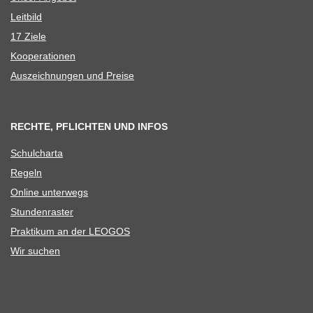
Leit­bild
17 Ziele
Koope­ra­tio­nen
Aus­zeich­nun­gen und Preise
RECHTE, PFLICHTEN UND INFOS
Schul­charta
Regeln
Online unter­wegs
Stun­den­ras­ter
Prak­ti­kum an der LEOGOS
Wir suchen