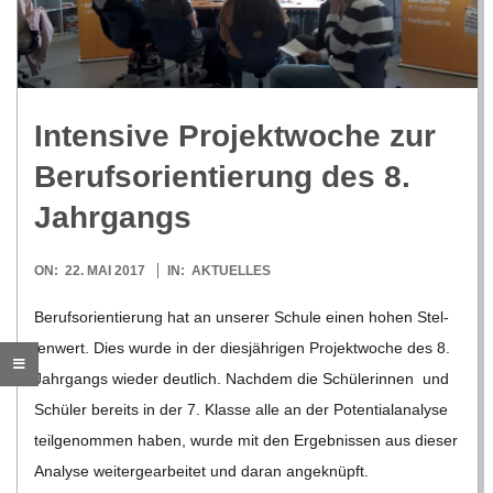
R
E
Inten­sive Pro­jekt­wo­che zur
-
Berufs­ori­en­tie­rung des 8.
G
Jahrgangs
O
2017-
ON:
22. MAI 2017
IN:
AKTUELLES
05-
Berufs­ori­en­tie­rung hat an unse­rer Schule einen hohen Stel­
L
22
len­wert. Dies wurde in der dies­jäh­ri­gen Pro­jekt­wo­che des 8.
Jahr­gangs wie­der deut­lich. Nach­dem die Schü­le­rin­nen und
D
Schü­ler bereits in der 7. Klasse alle an der Poten­ti­al­ana­lyse
teil­ge­nom­men haben, wurde mit den Ergeb­nis­sen aus die­ser
S
Ana­lyse wei­ter­ge­ar­bei­tet und daran ange­knüpft.