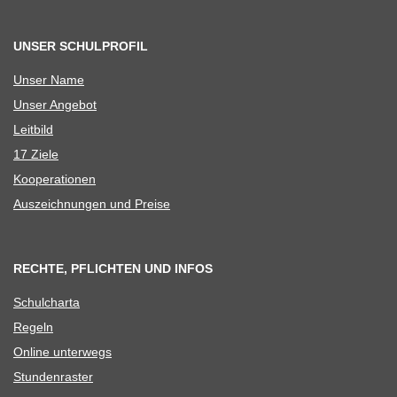
UNSER SCHULPROFIL
Unser Name
Unser Ange­bot
Leit­bild
17 Ziele
Koope­ra­tio­nen
Aus­zeich­nun­gen und Preise
RECHTE, PFLICHTEN UND INFOS
Schul­charta
Regeln
Online unter­wegs
Stun­den­ras­ter