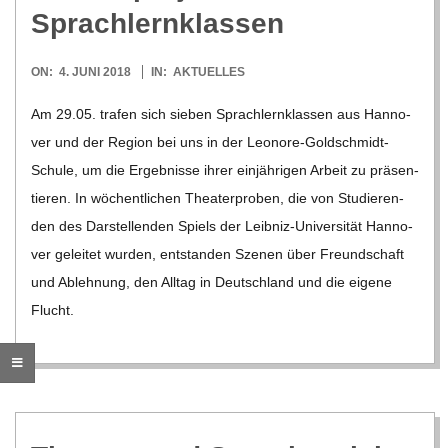
O
Sprachlernklassen
R
2018-
ON:
4. JUNI 2018
IN:
AKTUELLES
06-
E
Am 29.05. tra­fen sich sie­ben Sprach­lern­klas­sen aus Han­no­
04
ver und der Region bei uns in der Leo­­nore-Gol­d­­schmidt-
-
Schule, um die Ergeb­nisse ihrer ein­jäh­ri­gen Arbeit zu prä­sen­
tie­ren. In wöchent­li­chen Thea­ter­pro­ben, die von Stu­die­ren­
G
den des Dar­stel­len­den Spiels der Lei­b­­niz-Uni­­ver­­­si­­tät Han­no­
ver gelei­tet wur­den, ent­stan­den Sze­nen über Freund­schaft
O
und Ableh­nung, den All­tag in Deutsch­land und die eigene
Flucht.
L
D
S