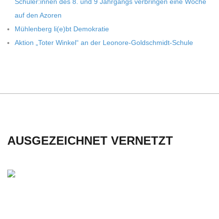
Schüler:innen des 8. und 9 Jahr­gangs ver­brin­gen eine Woche
auf den Azoren
Müh­len­berg li(e)bt Demokratie
Aktion „Toter Win­kel“ an der Leonore-Goldschmidt-Schule
AUSGEZEICHNET VERNETZT