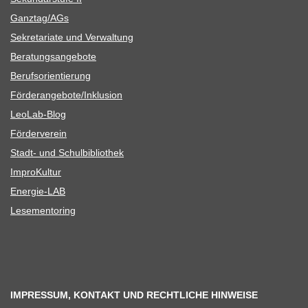
Ganztag/​​AGs
Sekre­ta­riate und Verwaltung
Bera­tungs­an­ge­bote
Berufs­ori­en­tie­rung
Förderangebote/​​Inklusion
Leo­Lab-Blog
För­der­ver­ein
Stadt- und Schulbibliothek
Impro­Kul­tur
Ener­­gie-LAB
Lese­men­to­ring
IMPRESSUM, KONTAKT UND RECHTLICHE HINWEISE