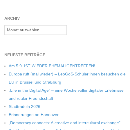
C
ARCHIV
H
Archiv
U
L
NEU­ESTE BEITRÄGE
Am 5.9. IST WIEDER EHEMALIGENTREFFEN!
E
Europa ruft (mal wie­der) – LeoGoS-Schüler:innen besu­chen die
EU in Brüs­sel und Straßburg
„Life in the Digi­tal Age“ – eine Woche vol­ler digi­ta­ler Erleb­nisse
und rea­ler Freundschaft
Stadt­ra­deln 2026
Erin­ne­run­gen an Hannover
„Demo­cracy con­nects: A crea­tive and inter­cul­tu­ral exch­ange” –