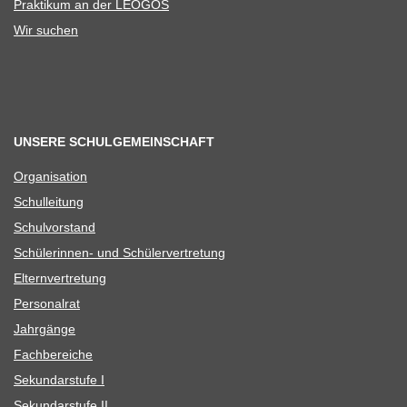
Prak­ti­kum an der LEOGOS
Wir suchen
UNSERE SCHULGEMEINSCHAFT
Orga­ni­sa­tion
Schul­lei­tung
Schul­vor­stand
Schü­le­rin­nen- und Schülervertretung
Eltern­ver­tre­tung
Per­so­nal­rat
Jahr­gänge
Fach­be­rei­che
Sekun­dar­stufe I
Sekun­dar­stufe II