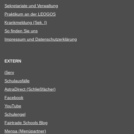
Sekre­ta­riate und Verwaltung
Prak­ti­kum an der LEOGOS
Krank­mel­dung (Sek. I)
So fin­den Sie uns
Impres­sum und Datenschutzerklärung
EXTERN
iServ
Schul­aus­fälle
Astra­Di­rect (Schließ­fä­cher)
Face­book
You­Tube
Schul­en­gel
Fair­trade Schools Blog
Mensa (Menü­part­ner)