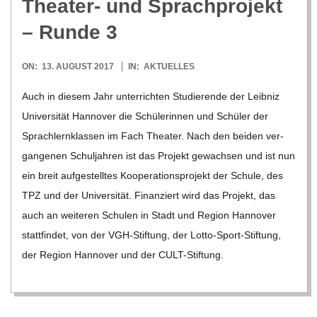
Thea­ter- und Sprach­pro­jekt
C
– Runde 3
H
2017-
ON:
13. AUGUST 2017
IN:
AKTUELLES
08-
Auch in die­sem Jahr unter­rich­ten Stu­die­rende der Leib­niz
M
13
Uni­ver­si­tät Han­no­ver die Schü­le­rin­nen und Schü­ler der
I
Sprach­lern­klas­sen im Fach Thea­ter. Nach den bei­den ver­
gan­ge­nen Schul­jah­ren ist das Pro­jekt gewach­sen und ist nun
D
ein breit auf­ge­stell­tes Koope­ra­ti­ons­pro­jekt der Schule, des
TPZ und der Uni­ver­si­tät. Finan­ziert wird das Pro­jekt, das
T
auch an wei­te­ren Schu­len in Stadt und Region Han­no­ver
statt­fin­det, von der VGH-Stif­­tung, der Lotto-Sport-Stif­­tung,
-
der Region Han­no­ver und der CULT-Stif­tung.
S