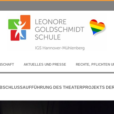
N­SCHAFT
AKTU­EL­LES UND PRESSE
RECHTE, PFLICH­TEN U
BSCHLUSSAUFFÜHRUNG DES THEATERPROJEKTS DE