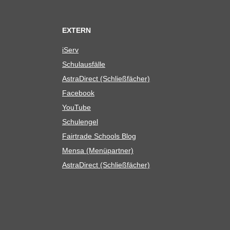
EXTERN
iServ
Schul­aus­fälle
Astra­Di­rect (Schließ­fä­cher)
Face­book
You­Tube
Schul­en­gel
Fair­trade Schools Blog
Mensa (Menü­part­ner)
Astra­Di­rect (Schließ­fä­cher)