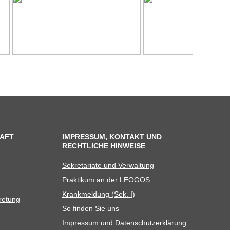
AFT
IMPRESSUM, KONTAKT UND
RECHTLICHE HINWEISE
Sekre­ta­riate und Verwaltung
Prak­ti­kum an der LEOGOS
Krank­mel­dung (Sek. I)
tretung
So fin­den Sie uns
Impres­sum und Datenschutzerklärung