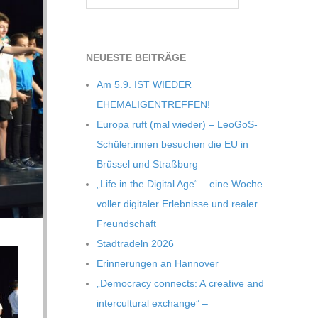
NEU­ESTE BEITRÄGE
Am 5.9. IST WIEDER
EHEMALIGENTREFFEN!
Europa ruft (mal wie­der) – LeoGoS-
Schüler:innen besu­chen die EU in
Brüs­sel und Straßburg
„Life in the Digi­tal Age“ – eine Woche
vol­ler digi­ta­ler Erleb­nisse und rea­ler
Freundschaft
Stadt­ra­deln 2026
Erin­ne­run­gen an Hannover
„Demo­cracy con­nects: A crea­tive and
inter­cul­tu­ral exch­ange” –