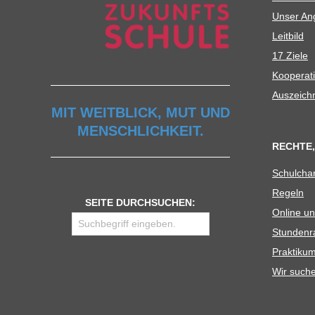
Unser Ang
Leit­bild
17 Ziele
Koope­ra­t
Aus­zeich
MIT WEITBLICK, MUT UND
MENSCHLICHKEIT.
RECHTE,
Schul­cha
Regeln
SEITE DURCHSUCHEN:
Online un
Stun­den­r
Prak­ti­
Wir such