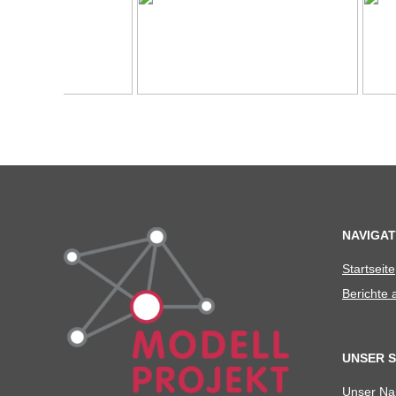
C
H
U
L
E
NAVIGAT
Start­seite
Berichte
UNSER 
Unser N