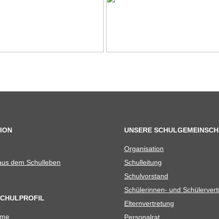
ION
UNSERE SCHULGEMEINSCH
Orga­ni­sa­tion
 aus dem Schulleben
Schul­lei­tung
Schul­vor­stand
Schü­le­rin­nen- und Schülerver
SCHULPROFIL
Eltern­ver­tre­tung
ame
Per­so­nal­rat