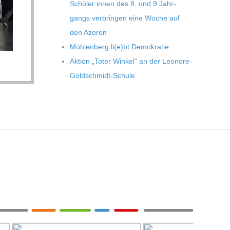
Schüler:innen des 8. und 9 Jahr­
gangs ver­brin­gen eine Woche auf
den Azoren
Müh­len­berg li(e)bt Demokratie
Aktion „Toter Win­kel“ an der Leonore-
Goldschmidt-Schule