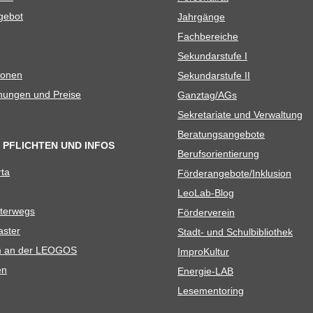
e­bot
Jahr­gänge
Fach­be­rei­che
Sekun­dar­stufe I
io­nen
Sekun­dar­stufe II
­nun­gen und Preise
Ganztag/​​AGs
Sekre­ta­riate und Verwaltung
Bera­tungs­an­ge­bote
 PFLICHTEN UND INFOS
Berufs­ori­en­tie­rung
rta
Förderangebote/​​Inklusion
Leo­Lab-Blog
ter­wegs
För­der­ver­ein
as­ter
Stadt- und Schulbibliothek
kum an der LEOGOS
Impro­Kul­tur
en
Ener­­gie-LAB
Lese­men­to­ring