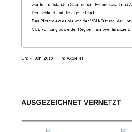
C
wur­den, ent­stan­den Sze­nen über Freund­schaft und Ab
Deutsch­land und die eigene Flucht.
H
Das Pilot­pro­jekt wurde von der VGH-Stif­tung, der Lott
CULT-Stif­tung sowie der Region Han­no­ver finanziert.
M
2018-
I
On:
4. Juni 2018
In:
Aktuelles
06-
04
D
T
-
AUSGEZEICHNET VERNETZT
S