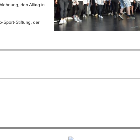
leh­nung, den All­tag in
o-Sport-Stif­tung, der