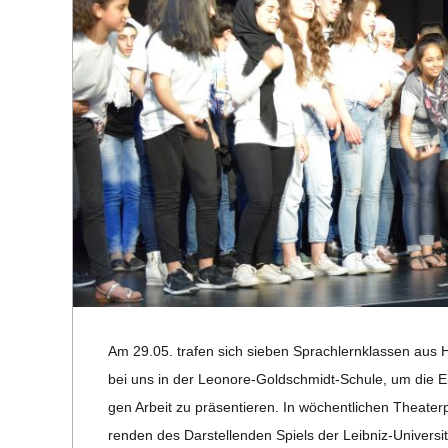
R
E
-
G
O
L
Am 29.05. tra­fen sich sie­ben Sprach­lern­klas­sen aus
D
bei uns in der Leo­nore-Gold­schmidt-Schule, um die Erge
S
gen Arbeit zu prä­sen­tie­ren. In wöchent­li­chen Thea­ter­
ren­den des Dar­stel­len­den Spiels der Leib­niz-Uni­ver­si­t