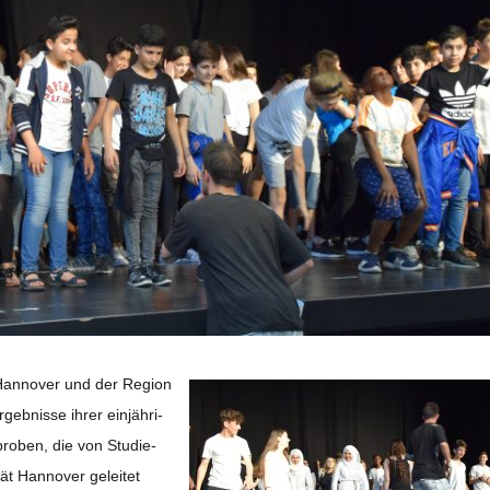
 Han­no­ver und der Region
b­nisse ihrer ein­jäh­ri­
pro­ben, die von Stu­die­
ät Han­no­ver gelei­tet