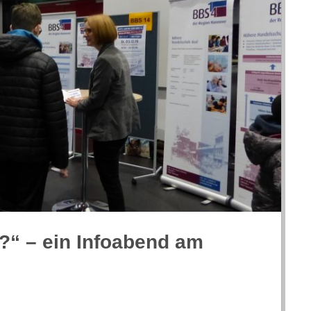
n?“ – ein Info­abend am