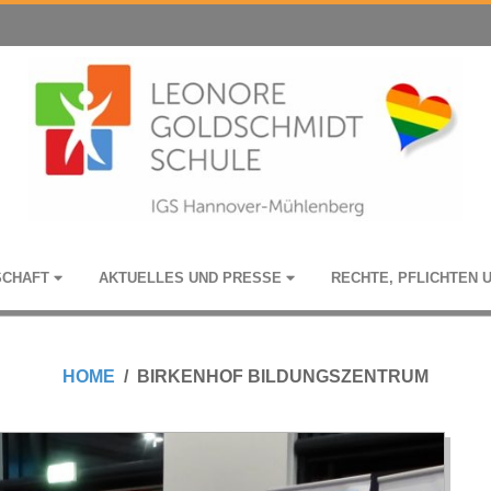
­SCHAFT
AKTU­EL­LES UND PRESSE
RECHTE, PFLICH­TEN 
HOME
BIRKENHOF BILDUNGSZENTRUM