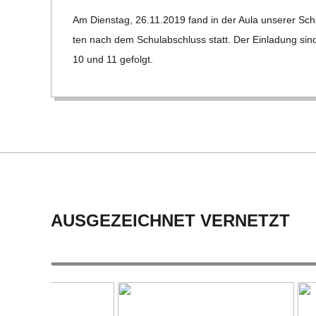
12-
C
Am Diens­tag, 26.11.2019 fand in der Aula unse­rer Sch
01
ten nach dem Schul­ab­schluss statt. Der Ein­la­dung si
H
10 und 11 gefolgt.
M
I
D
T
AUSGEZEICHNET VERNETZT
-
S