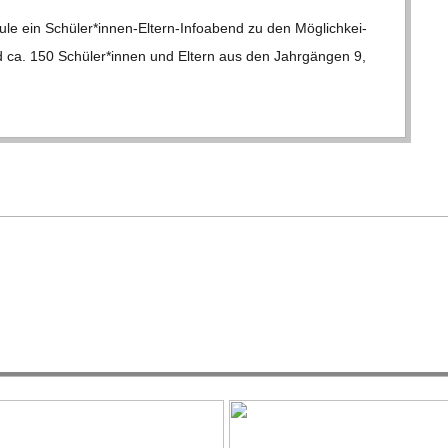
ule ein Schüler*innen-Eltern-Infoabend zu den Mög­lich­kei­
nd ca. 150 Schüler*innen und Eltern aus den Jahr­gän­gen 9,