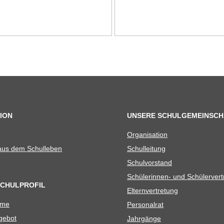
ION
UNSERE SCHULGEMEINSCH
Orga­ni­sa­tion
 aus dem Schulleben
Schul­lei­tung
Schul­vor­stand
Schü­le­rin­nen- und Schülerver
SCHULPROFIL
Eltern­ver­tre­tung
ame
Per­so­nal­rat
e­bot
Jahr­gänge