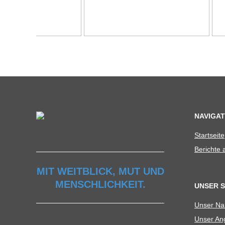
C
H
U
L
E
NAVIGAT
Start­seite
Berichte
MIT WEITBLICK, MUT UND
MENSCHLICHKEIT.
UNSER 
Unser N
Unser Ang