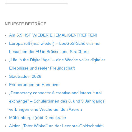
NEU­ESTE BEITRÄGE
Am 5.9. IST WIEDER EHEMALIGENTREFFEN!
Europa ruft (mal wie­der) – LeoGoS-Schüler:innen
besu­chen die EU in Brüs­sel und Straßburg
„Life in the Digi­tal Age“ – eine Woche vol­ler digi­ta­ler
Erleb­nisse und rea­ler Freundschaft
Stadt­ra­deln 2026
Erin­ne­run­gen an Hannover
„Demo­cracy con­nects: A crea­tive and inter­cul­tu­ral
exch­ange” – Schüler:innen des 8. und 9 Jahr­gangs
ver­brin­gen eine Woche auf den Azoren
Müh­len­berg li(e)bt Demokratie
Aktion „Toter Win­kel“ an der Leonore-Goldschmidt-