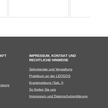
AFT
IMPRESSUM, KONTAKT UND
RECHTLICHE HINWEISE
Sekre­ta­riate und Verwaltung
Prak­ti­kum an der LEOGOS
Krank­mel­dung (Sek. I)
tretung
So fin­den Sie uns
Impres­sum und Datenschutzerklärung