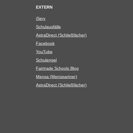
EXTERN
iServ
Schul­aus­fälle
Astra­Di­rect (Schließ­fä­cher)
Face­book
You­Tube
Schul­en­gel
Fair­trade Schools Blog
Mensa (Menü­part­ner)
Astra­Di­rect (Schließ­fä­cher)