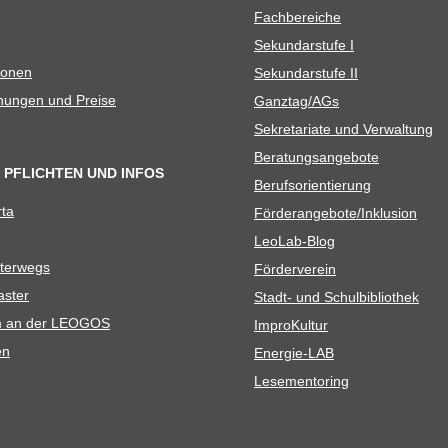
Fach­be­rei­che
Sekun­dar­stufe I
io­nen
Sekun­dar­stufe II
­nun­gen und Preise
Ganztag/​​AGs
Sekre­ta­riate und Verwaltung
Bera­tungs­an­ge­bote
 PFLICHTEN UND INFOS
Berufs­ori­en­tie­rung
rta
Förderangebote/​​Inklusion
Leo­Lab-Blog
ter­wegs
För­der­ver­ein
as­ter
Stadt- und Schulbibliothek
kum an der LEOGOS
Impro­Kul­tur
en
Ener­­gie-LAB
Lese­men­to­ring