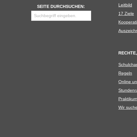
Leit­bild
SEITE DURCHSUCHEN:
17 Ziele
Koope­ra­t
Aus­zeich
RECHTE,
Schul­cha
Regeln
Online un
Stun­den­r
Prak­ti­
Wir such