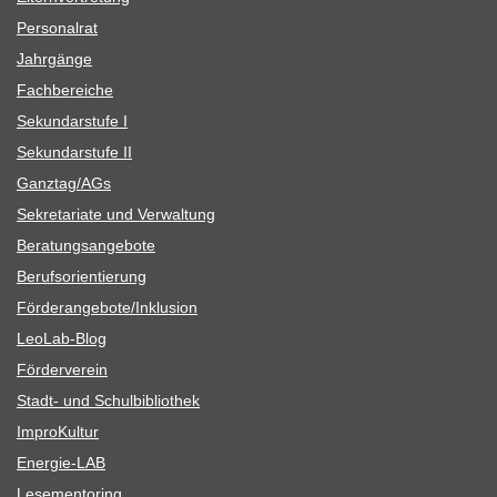
Per­so­nal­rat
Jahr­gänge
Fach­be­rei­che
Sekun­dar­stufe I
Sekun­dar­stufe II
Ganztag/​​AGs
Sekre­ta­riate und Verwaltung
Bera­tungs­an­ge­bote
Berufs­ori­en­tie­rung
Förderangebote/​​Inklusion
Leo­Lab-Blog
För­der­ver­ein
Stadt- und Schulbibliothek
Impro­Kul­tur
Ener­­gie-LAB
Lese­men­to­ring