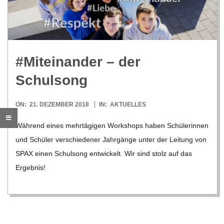
R
E
#Mit­ein­an­der – der
-
Schulsong
G
2018-
ON:
21. DEZEMBER 2018
IN:
AKTUELLES
12-
O
Wäh­rend eines mehr­tä­gi­gen Work­shops haben Schü­le­rin­nen
21
und Schü­ler ver­schie­de­ner Jahr­gänge unter der Lei­tung von
L
SPAX einen Schul­song ent­wi­ckelt. Wir sind stolz auf das
Ergeb­nis!
D
S