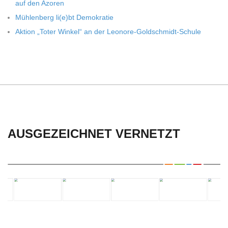
C
auf den Azoren
Müh­len­berg li(e)bt Demokratie
H
Aktion „Toter Win­kel“ an der Leonore-Goldschmidt-Schule
U
L
E
AUSGEZEICHNET VERNETZT