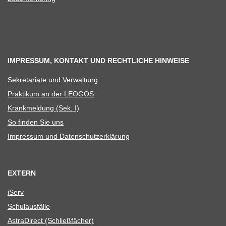
IMPRESSUM, KONTAKT UND RECHTLICHE HINWEISE
Sekre­ta­riate und Verwaltung
Prak­ti­kum an der LEOGOS
Krank­mel­dung (Sek. I)
So fin­den Sie uns
Impres­sum und Datenschutzerklärung
EXTERN
iServ
Schul­aus­fälle
Astra­Di­rect (Schließ­fä­cher)