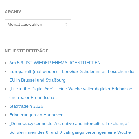
C
ARCHIV
H
Archiv
M
NEU­ESTE BEITRÄGE
I
Am 5.9. IST WIEDER EHEMALIGENTREFFEN!
D
Europa ruft (mal wie­der) – LeoGoS-Schüler:innen besu­chen die
EU in Brüs­sel und Straßburg
T
„Life in the Digi­tal Age“ – eine Woche vol­ler digi­ta­ler Erleb­nisse
und rea­ler Freundschaft
-
Stadt­ra­deln 2026
Erin­ne­run­gen an Hannover
S
„Demo­cracy con­nects: A crea­tive and inter­cul­tu­ral exch­ange” –
Schüler:innen des 8. und 9 Jahr­gangs ver­brin­gen eine Woche