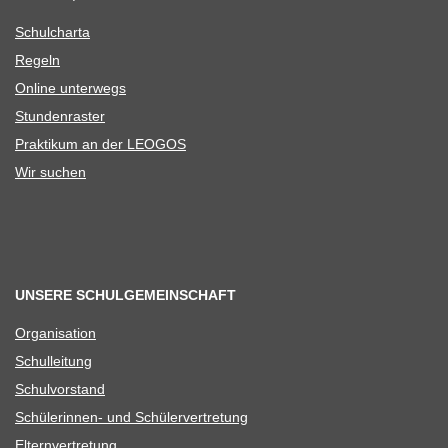
Schul­charta
Regeln
Online unter­wegs
Stun­den­ras­ter
Prak­ti­kum an der LEOGOS
Wir suchen
UNSERE SCHULGEMEINSCHAFT
Orga­ni­sa­tion
Schul­lei­tung
Schul­vor­stand
Schü­le­rin­nen- und Schülervertretung
Eltern­ver­tre­tung