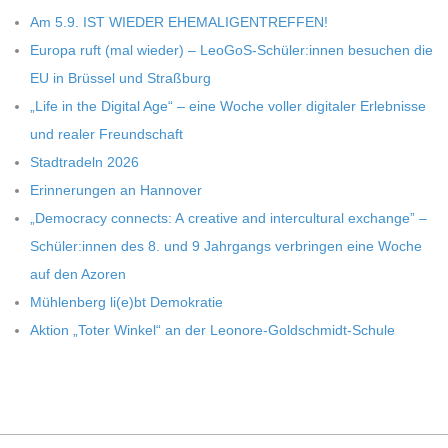
Am 5.9. IST WIEDER EHEMALIGENTREFFEN!
Europa ruft (mal wie­der) – LeoGoS-Schüler:innen besu­chen die
EU in Brüs­sel und Straßburg
„Life in the Digi­tal Age“ – eine Woche vol­ler digi­ta­ler Erleb­nisse
und rea­ler Freundschaft
Stadt­ra­deln 2026
Erin­ne­run­gen an Hannover
„Demo­cracy con­nects: A crea­tive and inter­cul­tu­ral exch­ange” –
Schüler:innen des 8. und 9 Jahr­gangs ver­brin­gen eine Woche
auf den Azoren
Müh­len­berg li(e)bt Demokratie
Aktion „Toter Win­kel“ an der Leonore-Goldschmidt-Schule