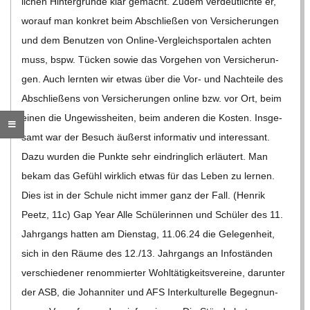
C
H
U
L
E