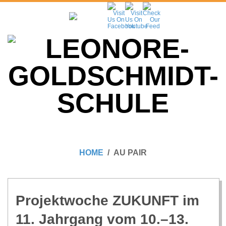
Skip
to
content
L
Primary
E
Navigation
HOME
AU PAIR
Menu
O
N
Pro­jekt­wo­che ZUKUNFT im
11. Jahr­gang vom 10.–13.