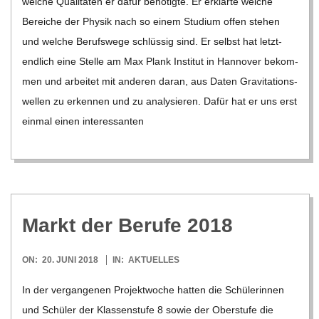
Markt der Berufe 2018
2018-
ON:
20. JUNI 2018
IN:
AKTUELLES
06-
In der ver­gan­ge­nen Pro­jekt­wo­che hat­ten die Schü­le­rin­nen
20
und Schü­ler der Klas­sen­stufe 8 sowie der Ober­stufe die