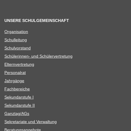
UNSERE SCHULGEMEINSCHAFT
Orga­ni­sa­tion
Schul­lei­tung
Schul­vor­stand
Schü­le­rin­nen- und Schülervertretung
Eltern­ver­tre­tung
Per­so­nal­rat
Jahr­gänge
Fach­be­rei­che
Sekun­dar­stufe I
Sekun­dar­stufe II
Ganztag/​​AGs
Sekre­ta­riate und Verwaltung
Bera­tungs­an­ge­bote