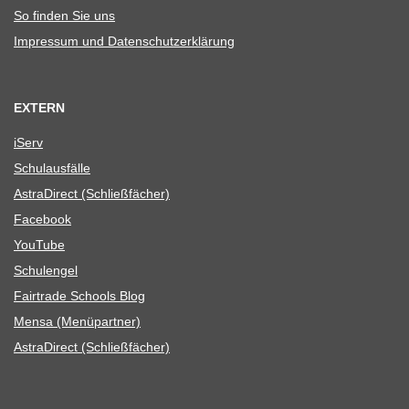
So fin­den Sie uns
Impres­sum und Datenschutzerklärung
EXTERN
iServ
Schul­aus­fälle
Astra­Di­rect (Schließ­fä­cher)
Face­book
You­Tube
Schul­en­gel
Fair­trade Schools Blog
Mensa (Menü­part­ner)
Astra­Di­rect (Schließ­fä­cher)