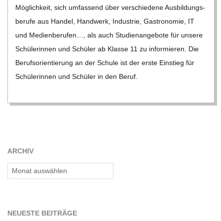
Mög­lich­keit, sich umfas­send über ver­schie­dene Aus­bil­dungs­
be­rufe aus Han­del, Hand­werk, Indus­trie, Gas­tro­no­mie, IT
und Medi­en­be­ru­fen…, als auch Stu­di­en­an­ge­bote für unsere
Schü­le­rin­nen und Schü­ler ab Klasse 11 zu infor­mie­ren. Die
Berufs­ori­en­tie­rung an der Schule ist der erste Ein­stieg für
Schü­le­rin­nen und Schü­ler in den Beruf.
ARCHIV
Archiv
NEU­ESTE BEITRÄGE