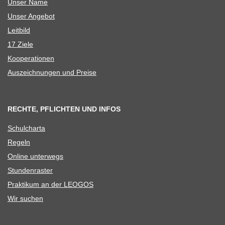
Unser Name
Unser Ange­bot
Leit­bild
17 Ziele
Koope­ra­tio­nen
Aus­zeich­nun­gen und Preise
RECHTE, PFLICHTEN UND INFOS
Schul­charta
Regeln
Online unter­wegs
Stun­den­ras­ter
Prak­ti­kum an der LEOGOS
Wir suchen