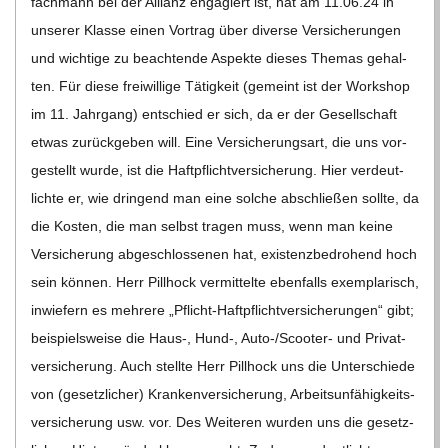
C
H
M
I
D
T
-
S