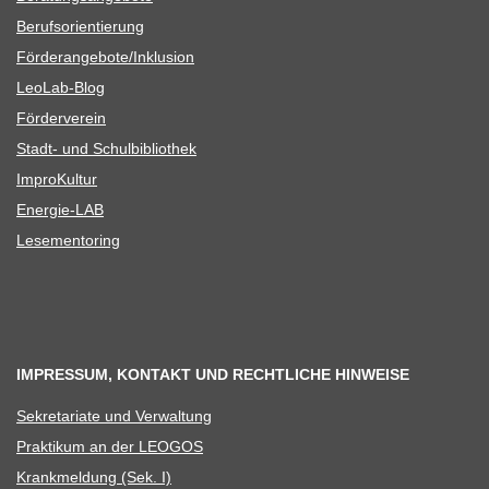
Berufs­ori­en­tie­rung
Förderangebote/​​Inklusion
Leo­Lab-Blog
För­der­ver­ein
Stadt- und Schulbibliothek
Impro­Kul­tur
Ener­­gie-LAB
Lese­men­to­ring
IMPRESSUM, KONTAKT UND RECHTLICHE HINWEISE
Sekre­ta­riate und Verwaltung
Prak­ti­kum an der LEOGOS
Krank­mel­dung (Sek. I)