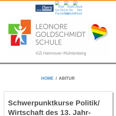
Skip
to
content
L
Primary
E
Navigation
HOME
ABITUR
Menu
O
N
Schwer­punkt­kurse Politik/​
Wirtschaft des 13. Jahr­