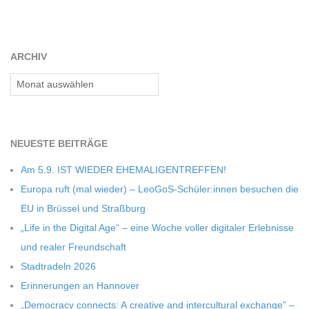
ARCHIV
Archiv
NEU­ESTE BEITRÄGE
Am 5.9. IST WIEDER EHEMALIGENTREFFEN!
Europa ruft (mal wie­der) – LeoGoS-Schüler:innen besu­chen die
EU in Brüs­sel und Straßburg
„Life in the Digi­tal Age“ – eine Woche vol­ler digi­ta­ler Erleb­nisse
und rea­ler Freundschaft
Stadt­ra­deln 2026
Erin­ne­run­gen an Hannover
„Demo­cracy con­nects: A crea­tive and inter­cul­tu­ral exch­ange” –