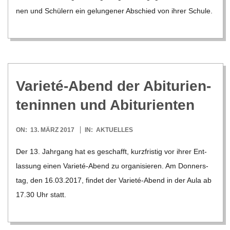
nen und Schü­lern ein gelun­ge­ner Abschied von ihrer Schule.
Varieté-Abend der Abitu­ri­en­
ten­in­nen und Abiturienten
2017-
ON:
13. MÄRZ 2017
IN:
AKTUELLES
03-
Der 13. Jahr­gang hat es geschafft, kurz­fris­tig vor ihrer Ent­
13
las­sung einen Varieté-Abend zu orga­ni­sie­ren. Am Don­ners­
tag, den 16.03.2017, fin­det der Varieté-Abend in der Aula ab
17.30 Uhr statt.