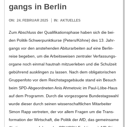
O
gangs in Berlin
R
2025-
ON:
24. FEBRUAR 2025
IN:
AKTUELLES
02-
E
Zum Abschluss der Qua­liﬁ­ka­ti­ons­phase haben sich die bei­
24
den Poli­­tik-Schwer­­punk­t­­kurse (Peters/​​Köhne) des 13. Jahr­
-
gangs vor den anste­hen­den Abitur­ar­bei­ten auf eine Ber­lin­
reise bege­ben, um die Arbeits­wei­sen zen­tra­ler Ver­fas­sungs­
G
or­gane noch ein­mal haut­nah mit­zu­er­le­ben und die Schul­zeit
gebüh­rend aus­klin­gen zu las­sen. Nach dem obli­ga­to­ri­schen
O
Grup­pen­foto vor dem Reichs­tags­ge­bäude stand ein Besuch
beim SPD-Abge­­or­d­­ne­­ten Anis Ahme­to­vic im Paul-Löbe-Haus
L
auf dem Pro­gramm. Durch die vor­ge­zo­gene Bun­des­tags­wahl
wurde die­ser durch sei­nen wis­sen­schaft­li­chen Mit­ar­bei­ter
D
Simon Rapp ver­tre­ten, der vor allem Fra­gen um die Trans­
for­ma­tion der Wirt­schaft, die Poli­tik der AfD, das gemein­same
S