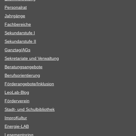
Per­so­nal­rat
Jahr­gänge
Fach­be­rei­che
Sekun­dar­stufe I
Sekun­dar­stufe II
Ganztag/​​AGs
Sekre­ta­riate und Verwaltung
Bera­tungs­an­ge­bote
Berufs­ori­en­tie­rung
Förderangebote/​​Inklusion
Leo­Lab-Blog
För­der­ver­ein
Stadt- und Schulbibliothek
Impro­Kul­tur
Ener­­gie-LAB
Lese­men­to­ring