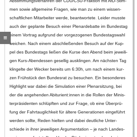
Abstim­mungs­ver­fah­ren der CDU/CSU-Frak­­tion mit AfD-Stim­­
C
men sowie all­ge­meine Fra­gen, wie man zu einem wis­sen­
schaft­li­chen Mit­ar­bei­ter werde, beant­wor­tete. Lei­der musste
H
auch der geplante Besuch einer Ple­nar­de­batte im Bun­des­tag
einem Vor­trag auf­grund der vor­ge­zo­ge­nen Bun­des­tags­wahl
M
wei­chen. Nach einem abschlie­ßen­den Besuch auf der Kup­
pel des Bun­des­tags lie­ßen die Kurse den Abend beim jewei­li­
I
gen Kurs-Aben­d­es­sen gesel­lig aus­klin­gen. Am nächs­ten Tag
klin­gelte der Wecker bereits um 6:30h, um nach einem kur­
D
zen Früh­stück den Bun­des­rat zu besu­chen. Ein beson­de­res
High­light war dabei die Simu­la­tion einer Ple­nar­sit­zung, bei
T
der die ange­hen­den Abiturient:innen in die Rol­len der Minis­
ter­prä­si­den­ten schlüpf­ten und zur Frage, ob eine Über­prü­
-
fung der Fahr­taug­lich­keit für ältere Gene­ra­tio­nen ein­ge­führt
wer­den sollte, Reden hiel­ten und dabei deut­li­che Unter­
S
schiede in ihrer jewei­li­gen Argu­men­ta­tion – je nach Lan­des­