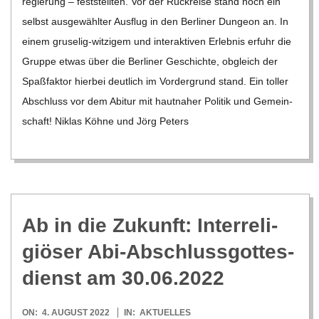
re­gie­rung – fest­stell­ten. Vor der Rück­reise stand noch ein
C
selbst aus­ge­wähl­ter Aus­ﬂug in den Ber­li­ner Dun­geon an. In
einem gru­­se­­lig-wit­­zi­­gem und inter­ak­ti­ven Erleb­nis erfuhr die
H
Gruppe etwas über die Ber­li­ner Geschichte, obgleich der
Spaß­fak­tor hier­bei deut­lich im Vor­der­grund stand. Ein tol­ler
U
Abschluss vor dem Abitur mit haut­na­her Poli­tik und Gemein­
schaft! Niklas Köhne und Jörg Peters
L
E
Ab in die Zukunft: Inter­re­li­
giö­ser Abi-Abschluss­got­tes­
dienst am 30.06.2022
2022-
ON:
4. AUGUST 2022
IN:
AKTUELLES