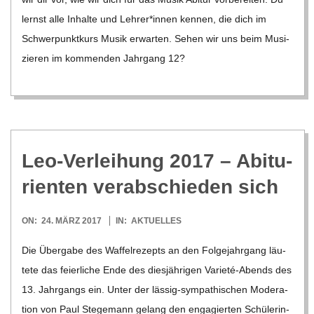
lernst alle Inhalte und Lehrer*innen ken­nen, die dich im
Schwer­punkt­kurs Musik erwar­ten. Sehen wir uns beim Musi­
zie­ren im kom­men­den Jahr­gang 12?
Leo-Ver­lei­hung 2017 – Abitu­
ri­en­ten ver­ab­schie­den sich
2017-
ON:
24. MÄRZ 2017
IN:
AKTUELLES
03-
Die Über­gabe des Waf­fel­re­zepts an den Fol­ge­jahr­gang läu­
24
tete das fei­er­li­che Ende des dies­jäh­ri­gen Varieté-Abends des
13. Jahr­gangs ein. Unter der läs­­sig-sym­­­pa­­thi­­schen Mode­ra­
tion von Paul Ste­ge­mann gelang den enga­gier­ten Schü­le­rin­