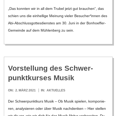
08-
„Das konn­ten wir in all dem Tru­bel jetzt gut brau­chen“, das
04
schien uns die ein­hel­lige Mei­nung vie­ler Besucher*innen des
Abi-Abschlus­s­­go­t­­tes­­di­ens­­tes am 30. Juni in der Bon­hoe­f­­fer-
Gemeinde auf dem Müh­len­berg zu sein.
Vor­stel­lung des Schwer­
punkt­kur­ses Musik
2021-
ON:
2. MÄRZ 2021
IN:
AKTUELLES
03-
Der Schwer­punkt­kurs Musik – Ob Musik spie­len, kom­po­nie­
02
ren, ana­ly­sie­ren oder über Musik nach­den­ken – Hier stel­len
wir dir vor, wie wir dich für das Musik Abitur vor­be­rei­ten. Du