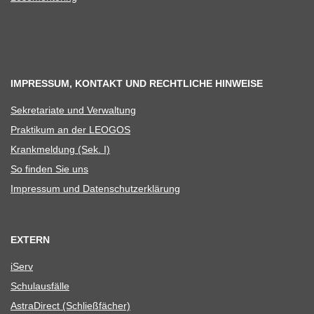
IMPRESSUM, KONTAKT UND RECHTLICHE HINWEISE
Sekre­ta­riate und Verwaltung
Prak­ti­kum an der LEOGOS
Krank­mel­dung (Sek. I)
So fin­den Sie uns
Impres­sum und Datenschutzerklärung
EXTERN
iServ
Schul­aus­fälle
Astra­Di­rect (Schließ­fä­cher)