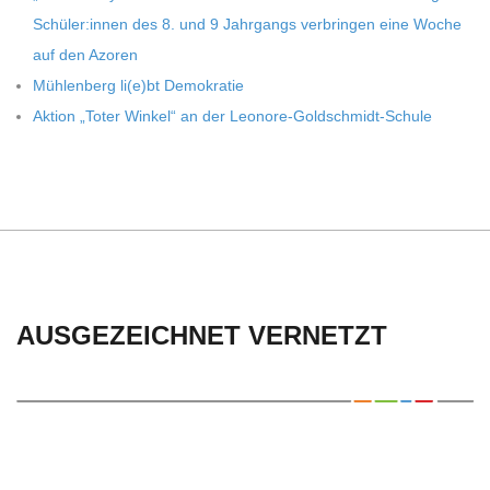
Schüler:innen des 8. und 9 Jahr­gangs ver­brin­gen eine Woche
auf den Azoren
Müh­len­berg li(e)bt Demokratie
Aktion „Toter Win­kel“ an der Leonore-Goldschmidt-Schule
AUSGEZEICHNET VERNETZT