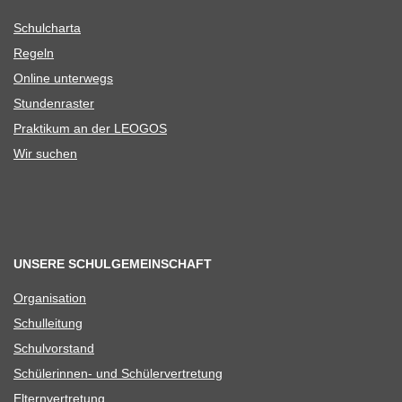
Schul­charta
Regeln
Online unter­wegs
Stun­den­ras­ter
Prak­ti­kum an der LEOGOS
Wir suchen
UNSERE SCHULGEMEINSCHAFT
Orga­ni­sa­tion
Schul­lei­tung
Schul­vor­stand
Schü­le­rin­nen- und Schülervertretung
Eltern­ver­tre­tung