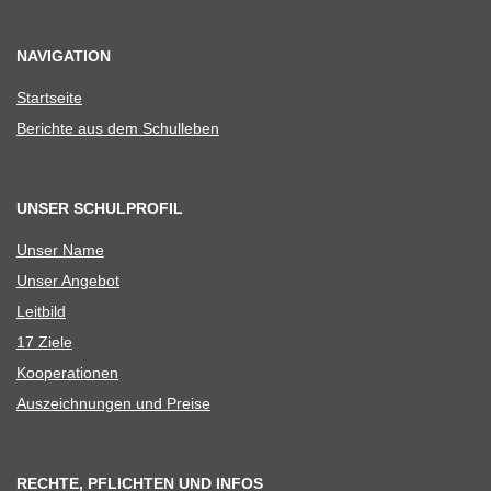
NAVIGATION
Start­seite
Berichte aus dem Schulleben
UNSER SCHULPROFIL
Unser Name
Unser Ange­bot
Leit­bild
17 Ziele
Koope­ra­tio­nen
Aus­zeich­nun­gen und Preise
RECHTE, PFLICHTEN UND INFOS