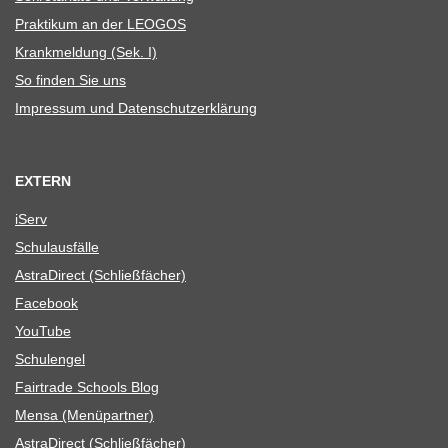
Prak­ti­kum an der LEOGOS
Krank­mel­dung (Sek. I)
So fin­den Sie uns
Impres­sum und Datenschutzerklärung
EXTERN
iServ
Schul­aus­fälle
Astra­Di­rect (Schließ­fä­cher)
Face­book
You­Tube
Schul­en­gel
Fair­trade Schools Blog
Mensa (Menü­part­ner)
Astra­Di­rect (Schließ­fä­cher)