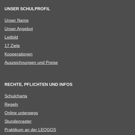
UNSER SCHULPROFIL
Unser Name
Unser Ange­bot
Leit­bild
17 Ziele
Koope­ra­tio­nen
Aus­zeich­nun­gen und Preise
RECHTE, PFLICHTEN UND INFOS
Schul­charta
Regeln
Online unter­wegs
Stun­den­ras­ter
Prak­ti­kum an der LEOGOS