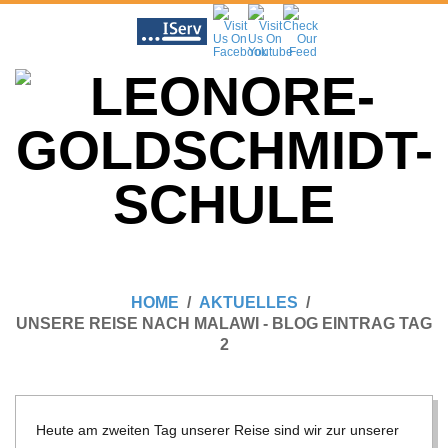
Skip
to
content
L
Primary
E
Navigation
HOME
AKTUELLES
Menu
UNSERE REISE NACH MALAWI - BLOG EINTRAG TAG
O
2
N
Heute am zwei­ten Tag unse­rer Reise sind wir zur unse­rer