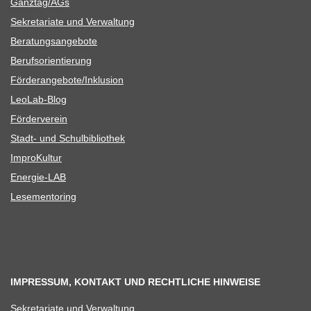
Ganztag/​​AGs
Sekre­ta­riate und Verwaltung
Bera­tungs­an­ge­bote
Berufs­ori­en­tie­rung
Förderangebote/​​Inklusion
Leo­Lab-Blog
För­der­ver­ein
Stadt- und Schulbibliothek
Impro­Kul­tur
Ener­­gie-LAB
Lese­men­to­ring
IMPRESSUM, KONTAKT UND RECHTLICHE HINWEISE
Sekre­ta­riate und Verwaltung