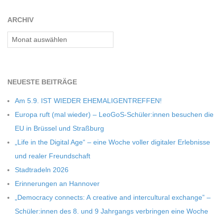
03
C
ARCHIV
H
Archiv
U
NEU­ESTE BEITRÄGE
L
Am 5.9. IST WIEDER EHEMALIGENTREFFEN!
E
Europa ruft (mal wie­der) – LeoGoS-Schüler:innen besu­chen die
EU in Brüs­sel und Straßburg
„Life in the Digi­tal Age“ – eine Woche vol­ler digi­ta­ler Erleb­nisse
und rea­ler Freundschaft
Stadt­ra­deln 2026
Erin­ne­run­gen an Hannover
„Demo­cracy con­nects: A crea­tive and inter­cul­tu­ral exch­ange” –
Schüler:innen des 8. und 9 Jahr­gangs ver­brin­gen eine Woche