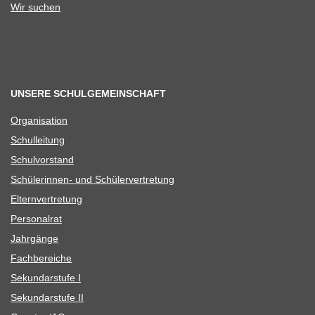
Wir suchen
UNSERE SCHULGEMEINSCHAFT
Orga­ni­sa­tion
Schul­lei­tung
Schul­vor­stand
Schü­le­rin­nen- und Schülervertretung
Eltern­ver­tre­tung
Per­so­nal­rat
Jahr­gänge
Fach­be­rei­che
Sekun­dar­stufe I
Sekun­dar­stufe II