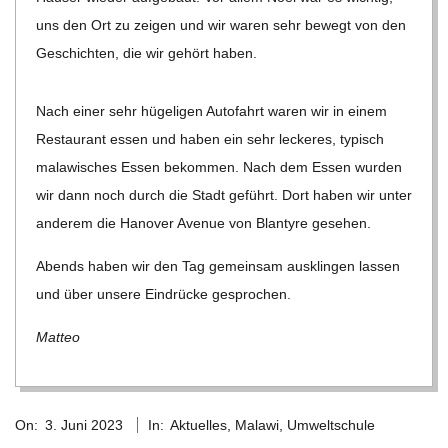
uns den Ort zu zei­gen und wir waren sehr bewegt von den
C
Geschich­ten, die wir gehört haben.
H
Nach einer sehr hüge­li­gen Auto­fahrt waren wir in einem
M
Restau­rant essen und haben ein sehr lecke­res, typisch
mala­wi­sches Essen bekom­men. Nach dem Essen wur­den
I
wir dann noch durch die Stadt geführt. Dort haben wir unter
ande­rem die Hano­ver Ave­nue von Blan­tyre gesehen.
D
Abends haben wir den Tag gemein­sam aus­klin­gen las­sen
und über unsere Ein­drü­cke gesprochen.
T
Matteo
-
2023-
S
On:
3. Juni 2023
In:
Aktuelles
,
Malawi
,
Umweltschule
06-