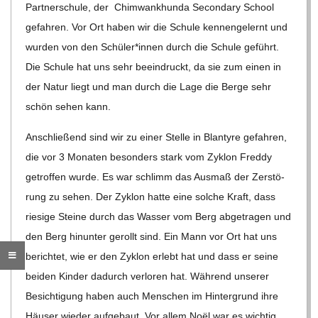
O
Part­ner­schule, der Chim­wank­hunda Secon­dary School
gefah­ren. Vor Ort haben wir die Schule ken­nen­ge­lernt und
R
wur­den von den Schüler*innen durch die Schule geführt.
Die Schule hat uns sehr beein­druckt, da sie zum einen in
E
der Natur liegt und man durch die Lage die Berge sehr
schön sehen kann.
-
Anschlie­ßend sind wir zu einer Stelle in Blan­tyre gefah­ren,
G
die vor 3 Mona­ten beson­ders stark vom Zyklon Freddy
getrof­fen wurde. Es war schlimm das Aus­maß der Zer­stö­
O
rung zu sehen. Der Zyklon hatte eine sol­che Kraft, dass
rie­sige Steine durch das Was­ser vom Berg abge­tra­gen und
L
den Berg hin­un­ter gerollt sind. Ein Mann vor Ort hat uns
berich­tet, wie er den Zyklon erlebt hat und dass er seine
D
bei­den Kin­der dadurch ver­lo­ren hat. Wäh­rend unse­rer
Besich­ti­gung haben auch Men­schen im Hin­ter­grund ihre
S
Häu­ser wie­der auf­ge­baut. Vor allem Noël war es wich­tig,