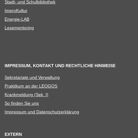
Stadt- und Schulbibliothek
Impro­Kul­tur
Ener­­gie-LAB
Lese­men­to­ring
IMPRESSUM, KONTAKT UND RECHTLICHE HINWEISE
Sekre­ta­riate und Verwaltung
Prak­ti­kum an der LEOGOS
Krank­mel­dung (Sek. I)
So fin­den Sie uns
Impres­sum und Datenschutzerklärung
EXTERN