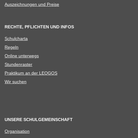
Aus­zeich­nun­gen und Preise
RECHTE, PFLICHTEN UND INFOS
Schul­charta
Regeln
Online unter­wegs
Stun­den­ras­ter
Prak­ti­kum an der LEOGOS
Wir suchen
UNSERE SCHULGEMEINSCHAFT
Orga­ni­sa­tion