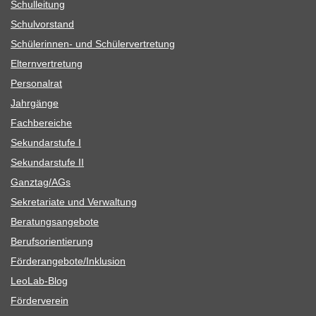
Schul­lei­tung
Schul­vor­stand
Schü­le­rin­nen- und Schülervertretung
Eltern­ver­tre­tung
Per­so­nal­rat
Jahr­gänge
Fach­be­rei­che
Sekun­dar­stufe I
Sekun­dar­stufe II
Ganztag/​​AGs
Sekre­ta­riate und Verwaltung
Bera­tungs­an­ge­bote
Berufs­ori­en­tie­rung
Förderangebote/​​Inklusion
Leo­Lab-Blog
För­der­ver­ein