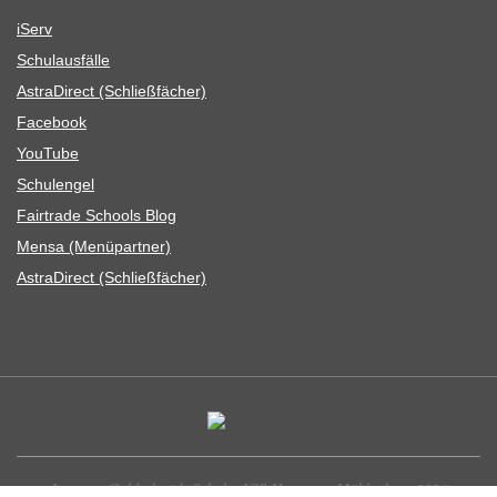
iServ
Schul­aus­fälle
Astra­Di­rect (Schließ­fä­cher)
Face­book
You­Tube
Schul­en­gel
Fair­trade Schools Blog
Mensa (Menü­part­ner)
Astra­Di­rect (Schließ­fä­cher)
Leonore-Goldschmidt-Schule, IGS Hannover-Mühlenberg 2026