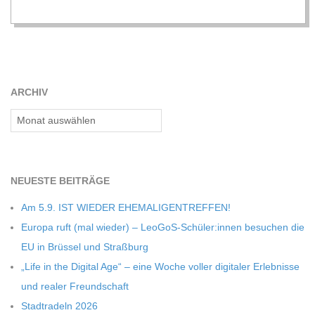
C
H
M
ARCHIV
Archiv
I
D
NEU­ESTE BEITRÄGE
T
Am 5.9. IST WIEDER EHEMALIGENTREFFEN!
Europa ruft (mal wie­der) – LeoGoS-Schüler:innen besu­chen die
-
EU in Brüs­sel und Straßburg
„Life in the Digi­tal Age“ – eine Woche vol­ler digi­ta­ler Erleb­nisse
S
und rea­ler Freundschaft
Stadt­ra­deln 2026