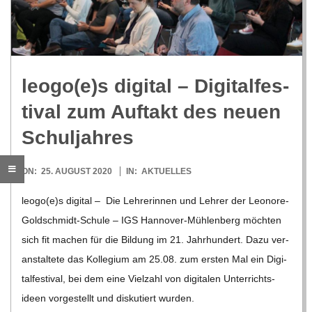
R
E
leogo(e)s digi­tal – Digi­tal­fes­
-
ti­val zum Auf­takt des neuen
G
Schuljahres
O
2020-
ON:
25. AUGUST 2020
IN:
AKTUELLES
08-
leogo(e)s digi­tal – Die Leh­re­rin­nen und Leh­rer der Leo­­nore-
L
25
Gol­d­­schmidt-Schule – IGS Han­­no­­ver-Müh­­len­­berg möch­ten
sich fit machen für die Bil­dung im 21. Jahr­hun­dert. Dazu ver­
D
an­stal­tete das Kol­le­gium am 25.08. zum ers­ten Mal ein Digi­
tal­fes­ti­val, bei dem eine Viel­zahl von digi­ta­len Unter­richts­
S
ideen vor­ge­stellt und dis­ku­tiert wur­den.