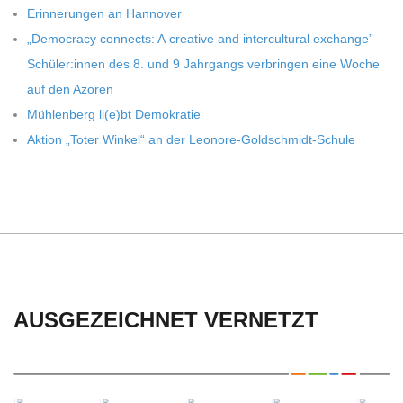
C
Erin­ne­run­gen an Hannover
„Demo­cracy con­nects: A crea­tive and inter­cul­tu­ral exch­ange” –
H
Schüler:innen des 8. und 9 Jahr­gangs ver­brin­gen eine Woche
auf den Azoren
U
Müh­len­berg li(e)bt Demokratie
Aktion „Toter Win­kel“ an der Leonore-Goldschmidt-Schule
L
E
AUSGEZEICHNET VERNETZT