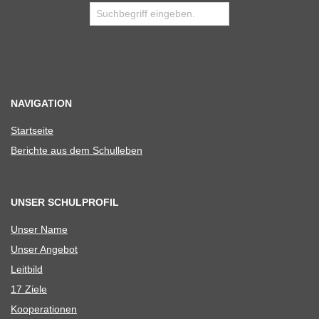
NAVIGATION
Start­seite
Berichte aus dem Schulleben
UNSER SCHULPROFIL
Unser Name
Unser Ange­bot
Leit­bild
17 Ziele
Koope­ra­tio­nen