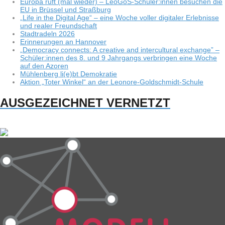
Europa ruft (mal wie­der) – LeoGoS-Schüler:innen besu­chen die
EU in Brüs­sel und Straßburg
„Life in the Digi­tal Age“ – eine Woche vol­ler digi­ta­ler Erleb­nisse
und rea­ler Freundschaft
Stadt­ra­deln 2026
Erin­ne­run­gen an Hannover
„Demo­cracy con­nects: A crea­tive and inter­cul­tu­ral exch­ange” –
Schüler:innen des 8. und 9 Jahr­gangs ver­brin­gen eine Woche
auf den Azoren
Müh­len­berg li(e)bt Demokratie
Aktion „Toter Win­kel“ an der Leonore-Goldschmidt-Schule
AUSGEZEICHNET VERNETZT