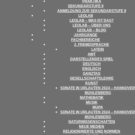
PRAK­TIKA
SEKUN­DAR­STUFE II
ANMEL­DUNG ZUR SEKUN­DAR­STUFE II
LEO­LAB
LEO­LAB – WAS IST DAS?
LEO­LAB – ÜBER UNS
LEO­LAB – BLOG
JAHR­GÄNGE
FACH­BE­REI­CHE
2. FREMD­SPRA­CHE
LATEIN
AWT
DAR­STEL­LEN­DES SPIEL
DEUTSCH
ENG­LISCH
GANZ­TAG
GESELL­SCHAFTS­LEHRE
KUNST
SONATE IN URLAU­TEN 2024 – HAN­NO­VER
MÜHLENBERG
MATHE­MA­TIK
MUSIK
MUPA
SONATE IN URLAU­TEN 2024 – HAN­NO­VER
MÜHLENBERG
NATUR­WIS­SEN­SCHAF­TEN
NEUE MEDIEN
RELIGION/​​WERTE UND NORMEN