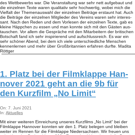
des Wett­be­werbs war. Die Ver­an­stal­tung war sehr nett auf­ge­baut und
die ein­zel­nen Texte waren qua­li­ta­tiv sehr hoch­wer­tig, wobei mich die
Viel­falt der The­men­aus­wahl der ein­zel­nen Bei­träge erstaunt hat. Auch
die Bei­träge der ein­zel­nen Mit­glie­der des Ver­eins waren sehr inter­es­
sant. Nach den Reden und dem Vor­le­sen der ein­zel­nen Texte, gab es
kleine Häpp­chen zu essen und man konnte sich mit den Gäs­ten aus­
tau­schen. Vor allem die Gesprä­che mit den Mit­ar­bei­tern der bri­ti­schen
Bot­schaft fand ich sehr inspi­rie­rend und auf­schluss­reich. Es war ein
sehr schö­ner Abend, bei dem ich viele unter­schied­li­che Men­schen
ken­nen­ler­nen und mehr über Groß­bri­tan­nien erfah­ren durfte. Madita
Rött­ger
1. Platz bei der Film­klappe Han­
no­ver 2021 geht an die 9b für
den Kurz­film „No Limit“
2021-
On:
7. Juni 2021
06-
In:
Aktuelles
07
Mit einer wei­te­ren Ein­rei­chung unse­res Kurz­films „No Limit“ bei der
Film­klappe Han­no­ver konn­ten wir den 1. Platz bele­gen und blei­ben
wei­ter im Ren­nen für die Film­klappe Nie­der­sach­sen. Wir freuen uns