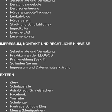
Sekre­ta­riate und Verwaltung
Bera­tungs­an­ge­bote
Berufs­ori­en­tie­rung
Förderangebote/​​Inklusion
Leo­Lab-Blog
För­der­ver­ein
Stadt- und Schulbibliothek
Impro­Kul­tur
Ener­­gie-LAB
Lese­men­to­ring
IMPRESSUM, KONTAKT UND RECHTLICHE HINWEISE
Sekre­ta­riate und Verwaltung
Prak­ti­kum an der LEOGOS
Krank­mel­dung (Sek. I)
So fin­den Sie uns
Impres­sum und Datenschutzerklärung
EXTERN
iServ
Schul­aus­fälle
Astra­Di­rect (Schließ­fä­cher)
Face­book
You­Tube
Schul­en­gel
Fair­trade Schools Blog
Mensa (Menü­part­ner)