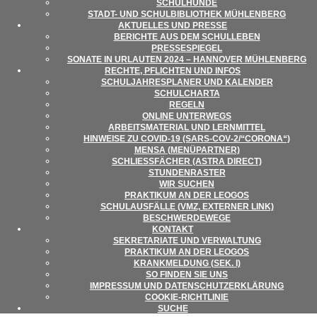
SCHUL­HUNDE
STADT- UND SCHUL­BI­BLIO­THEK MÜHLENBERG
AKTU­EL­LES UND PRESSE
BERICHTE AUS DEM SCHULLEBEN
PRES­SE­SPIE­GEL
SONATE IN URLAU­TEN 2024 – HAN­NO­VER MÜHLENBERG
RECHTE, PFLICH­TEN UND INFOS
SCHUL­JAH­RES­PLA­NER UND KALENDER
SCHUL­CHARTA
REGELN
ONLINE UNTER­WEGS
ARBEITS­MA­TE­RIAL UND LERNMITTEL
HIN­WEISE ZU COVID-19 (SARS-COV‑2/“CORONA“)
MENSA (MENÜ­PART­NER)
SCHLIESS­FÄ­CHER (ASTRA DIRECT)
STUN­DEN­RAS­TER
WIR SUCHEN
PRAK­TI­KUM AN DER LEOGOS
SCHUL­AUS­FÄLLE (VMZ, EXTER­NER LINK)
BESCHWER­DE­WEGE
KON­TAKT
SEKRE­TA­RIATE UND VERWALTUNG
PRAK­TI­KUM AN DER LEOGOS
KRANK­MEL­DUNG (SEK. I)
SO FIN­DEN SIE UNS
IMPRES­SUM UND DATENSCHUTZERKLÄRUNG
COO­KIE-RICHT­LI­NIE
SUCHE