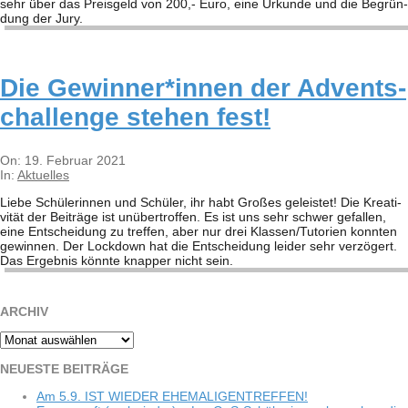
sehr über das Preis­geld von 200,- Euro, eine Urkunde und die Begrün­
dung der Jury.
Die Gewinner*innen der Advents­­
challenge ste­hen fest!
2021-
On:
19. Februar 2021
02-
In:
Aktuelles
19
Liebe Schü­le­rin­nen und Schü­ler, ihr habt Gro­ßes geleis­tet! Die Krea­ti­
vi­tät der Bei­träge ist unüber­trof­fen. Es ist uns sehr schwer gefal­len,
eine Ent­schei­dung zu tref­fen, aber nur drei Klassen/​​Tutorien konn­ten
gewin­nen. Der Lock­down hat die Ent­schei­dung lei­der sehr ver­zö­gert.
Das Ergeb­nis könnte knap­per nicht sein.
ARCHIV
Archiv
NEU­ESTE BEITRÄGE
Am 5.9. IST WIEDER EHEMALIGENTREFFEN!