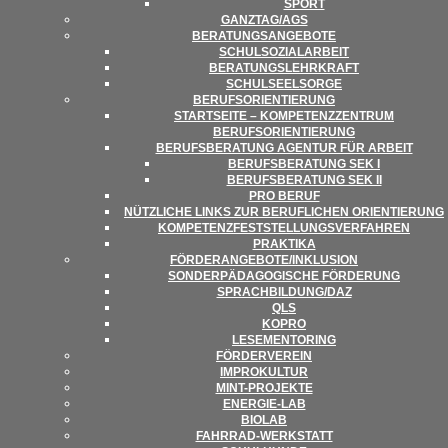
SPORT
GANZTAG/​​AGS
BERA­TUNGS­AN­GE­BOTE
SCHUL­SO­ZI­AL­AR­BEIT
BERA­TUNGS­LEHR­KRAFT
SCHUL­SEEL­SORGE
BERUFS­ORI­EN­TIE­RUNG
START­SEITE – KOM­PE­TENZ­ZEN­TRUM
BERUFSORIENTIERUNG
BERUFS­BE­RA­TUNG AGEN­TUR FÜR ARBEIT
BERUFS­BE­RA­TUNG SEK I
BERUFS­BE­RA­TUNG SEK II
PRO BERUF
NÜTZ­LI­CHE LINKS ZUR BERUF­LI­CHEN ORIENTIERUNG
KOM­PE­TENZ­FEST­STEL­LUNGS­VER­FAH­REN
PRAK­TIKA
FÖRDERANGEBOTE/​​INKLUSION
SON­DER­PÄD­AGO­GI­SCHE FÖRDERUNG
SPRACHBILDUNG/​​DAZ
QLS
KOPRO
LESE­MEN­TO­RING
FÖR­DER­VER­EIN
IMPRO­KUL­TUR
MINT-PRO­­JEKTE
ENER­­GIE-LAB
BIO­LAB
FAHR­RAD-WER­K­STATT