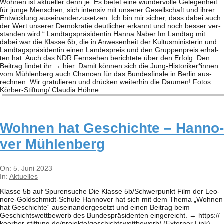
Woh­nen ist aktu­el­ler denn je. Es bie­tet eine wun­der­volle Gele­gen­heit
für junge Men­schen, sich inten­siv mit unse­rer Gesell­schaft und ihrer
Ent­wick­lung aus­ein­an­der­zu­set­zen. Ich bin mir sicher, dass dabei auch
der Wert unse­rer Demo­kra­tie deut­li­cher erkannt und noch bes­ser ver­
stan­den wird.“ Land­tags­prä­si­den­tin Hanna Naber Im Land­tag mit
dabei war die Klasse 6b, die in Anwe­sen­heit der Kul­tus­mi­nis­te­rin und
Land­tags­prä­si­den­tin einen Lan­des­preis und den Grup­pen­preis erhal­
ten hat. Auch das NDR Fern­se­hen berich­tete über den Erfolg. Den
Bei­trag fin­det ihr → hier. Damit kön­nen sich die Jung-Historiker*innen
vom Müh­len­berg auch Chan­cen für das Bun­des­fi­nale in Ber­lin aus­
rech­nen. Wir gra­tu­lie­ren und drü­cken wei­ter­hin die Dau­men! Fotos:
Kör­­ber-Stif­­tung/ Clau­dia Höhne
Woh­nen hat Geschichte – Han­no­
ver Mühlenberg
2023-
On:
5. Juni 2023
06-
In:
Aktuelles
05
Klasse 5b auf Spu­ren­su­che Die Klasse 5b/​​Schwerpunkt Film der Leo­­
nore-Gol­d­­schmidt-Schule Han­no­ver hat sich mit dem Thema „Woh­nen
hat Geschichte“ aus­ein­an­der­ge­setzt und einen Bei­trag beim
Geschichts­wett­be­werb des Bun­des­prä­si­den­ten ein­ge­reicht. → https://​
koer​ber​-stif​tung​.de/​p​r​o​j​e​k​t​e​/​g​e​s​c​h​i​c​h​t​s​w​e​t​t​b​e​w​e​rb/ (Exter­ner Link)