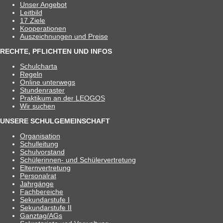
Unser Ange­bot
Leit­bild
17 Ziele
Koope­ra­tio­nen
Aus­zeich­nun­gen und Preise
RECHTE, PFLICHTEN UND INFOS
Schul­charta
Regeln
Online unter­wegs
Stun­den­ras­ter
Prak­ti­kum an der LEOGOS
Wir suchen
UNSERE SCHULGEMEINSCHAFT
Orga­ni­sa­tion
Schul­lei­tung
Schul­vor­stand
Schü­le­rin­nen- und Schülervertretung
Eltern­ver­tre­tung
Per­so­nal­rat
Jahr­gänge
Fach­be­rei­che
Sekun­dar­stufe I
Sekun­dar­stufe II
Ganztag/​​AGs