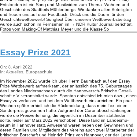
Ent­stan­den ist ein Song und Musik­vi­deo zum Thema: Woh­nen und
Geschichte des Stadt­teils Müh­len­bergs. Wir dan­ken allen Betei­lig­ten
und freuen uns auf euer Feed­back. Drück uns die Daum für den
Geschichts­wett­be­werb! Song­text Über unse­ren Wett­be­werbs­bei­trag
wurde auch schon im Fern­se­hen im → NDR Kul­tur Jour­nal berich­tet.
Fotos vom Making-Of Mat­thias Meyer und die Klasse 5b
Essay Prize 2021
2022-
On:
8. April 2022
04-
In:
Aktuelles
,
Europaschule
08
Im Novem­ber 2021 wurde ich über Herrn Baum­bach auf den Essay
Prize Wett­be­werb auf­merk­sam, der anläss­lich des 75. Geburts­ta­ges
des Lan­des Nie­der­sach­sen durch die Han­­no­­versch-Bri­­ti­­sche Gesell­
schaft e.V. ver­an­stal­tet wurde. Spon­tan ent­schied ich mich dazu, einen
Essay zu ver­fas­sen und bei dem Wett­be­werb ein­zu­rei­chen. Ein paar
Wochen spä­ter erhielt ich die Rück­mel­dung, dass mein Text einen
Son­der­preis gewon­nen hatte. Auf­grund der Coro­nabe­schrän­kun­gen
wurde die Preis­ver­lei­hung, die eigent­lich im Dezem­ber statt­fin­den
sollte, lei­der auf März 2022 ver­scho­ben. Diese fand im Lan­des­mu­
seum in Han­no­ver statt. Anwe­send waren neben den Gewin­nern und
deren Fami­lien und Mit­glie­dern des Ver­eins auch zwei Mit­ar­bei­ter der
bri­ti­schen Bot­schaft und Hein­rich Prinz von Han­no­ver, der der Lei­ter