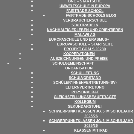
BNE – STARTSEITE
UMWELT­SCHULE IN EUROPA
FAIR­­TRADE-SCHOOL
FAIR­TRADE-SCHOOLS BLOG
VER­BRAU­CHER­SCHULE
STADT­RA­DELN
NACH­HAL­TIG ERLE­BEN UND ORIENTIEREN
MALAWI-AG
EURO­PA­SCHULE UND ERASMUS+
EURO­PA­SCHULE – STARTSEITE
PRO­JEKT GOALS 20230
KOOPE­RA­TIO­NEN
AUS­ZEICH­NUN­GEN UND PREISE
SCHUL­GE­MEIN­SCHAFT
ORGA­NI­SA­TION
SCHUL­LEI­TUNG
SCHUL­VOR­STAND
SCHÜLER*INNENVERTRETUNG (SV)
ELTERN­VER­TRE­TUNG
PER­SO­NAL­RAT
GLEICH­STEL­LUNGS­BE­AUF­TRAGTE
KOL­LE­GIUM
SEKUN­DAR­STUFE I
SCHWER­PUNKT­KLAS­SEN JG. 5 IM SCHUL­JAHR
2025/​​26
SCHWER­PUNKT­KLAS­SEN JG. 6 IM SCHUL­JAHR
2025/​​26
KLAS­SEN MIT IPAD