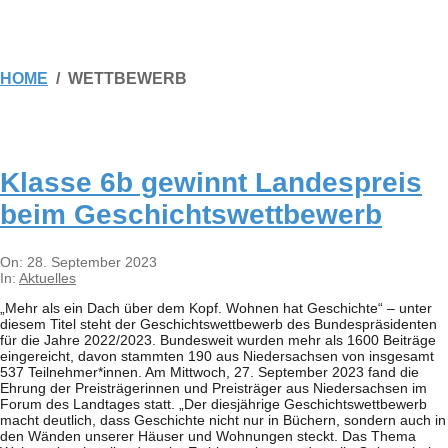
HOME
WETTBEWERB
Klasse 6b gewinnt Lan­des­preis
beim Geschichtswettbewerb
2023-
On:
28. September 2023
09-
In:
Aktuelles
28
„Mehr als ein Dach über dem Kopf. Woh­nen hat Geschichte“ – unter
die­sem Titel steht der Geschichts­wett­be­werb des Bun­des­prä­si­den­ten
für die Jahre 2022/​​2023. Bun­des­weit wur­den mehr als 1600 Bei­träge
ein­ge­reicht, davon stamm­ten 190 aus Nie­der­sach­sen von ins­ge­samt
537 Teilnehmer*innen. Am Mitt­woch, 27. Sep­tem­ber 2023 fand die
Ehrung der Preis­trä­ge­rin­nen und Preis­trä­ger aus Nie­der­sach­sen im
Forum des Land­ta­ges statt. „Der dies­jäh­rige Geschichts­wett­be­werb
macht deut­lich, dass Geschichte nicht nur in Büchern, son­dern auch in
den Wän­den unse­rer Häu­ser und Woh­nun­gen steckt. Das Thema