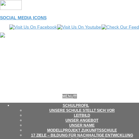
Skip
to
content
SOCIAL MEDIA ICONS
LEONORE-
Primary
MENU
Navigation
Menu
SCHUL­PRO­FIL
UNSERE SCHULE STELLT SICH VOR
GOLDSCHMIDT-
LEIT­BILD
UNSER ANGE­BOT
UNSER NAME
MODELL­PRO­JEKT ZUKUNFTSSCHULE
SCHULE
17 ZIELE – BIL­DUNG FÜR NACH­HAL­TIGE ENTWICKLUNG