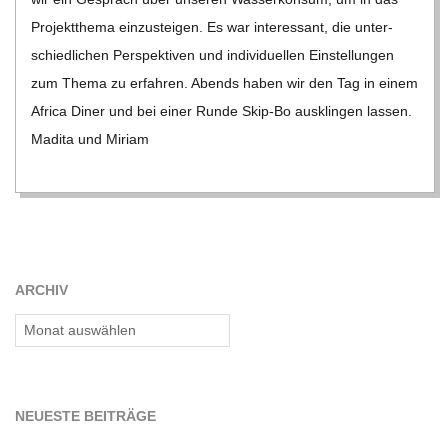
C
Pro­jekt­thema ein­zu­stei­gen. Es war inter­es­sant, die unter­
schied­li­chen Per­spek­ti­ven und indi­vi­du­el­len Ein­stel­lun­gen
H
zum Thema zu erfah­ren. Abends haben wir den Tag in einem
Africa Diner und bei einer Runde Skip-Bo aus­klin­gen las­sen.
M
Madita und Miriam
I
D
T
ARCHIV
Archiv
-
S
NEU­ESTE BEITRÄGE