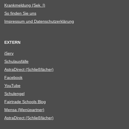
Krank­mel­dung (Sek. I)
So fin­den Sie uns
Impres­sum und Datenschutzerklärung
EXTERN
iServ
Schul­aus­fälle
Astra­Di­rect (Schließ­fä­cher)
Face­book
You­Tube
Schul­en­gel
Fair­trade Schools Blog
Mensa (Menü­part­ner)
Astra­Di­rect (Schließ­fä­cher)