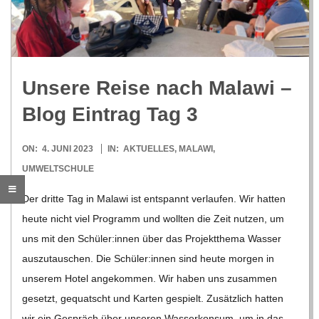
R
E
Unsere Reise nach Malawi –
-
Blog Ein­trag Tag 3
G
2023-
ON:
4. JUNI 2023
IN:
AKTUELLES
,
MALAWI
,
06-
UMWELTSCHULE
O
04
Der dritte Tag in Malawi ist ent­spannt ver­lau­fen. Wir hat­ten
L
heute nicht viel Pro­gramm und woll­ten die Zeit nut­zen, um
uns mit den Schüler:innen über das Pro­jekt­thema Was­ser
D
aus­zu­tau­schen. Die Schüler:innen sind heute mor­gen in
unse­rem Hotel ange­kom­men. Wir haben uns zusam­men
S
gesetzt, gequatscht und Kar­ten gespielt. Zusätz­lich hat­ten
wir ein Gespräch über unse­ren Was­ser­kon­sum, um in das