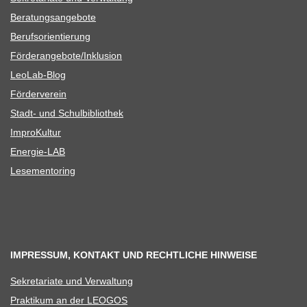
Bera­tungs­an­ge­bote
Berufs­ori­en­tie­rung
Förderangebote/​​Inklusion
Leo­Lab-Blog
För­der­ver­ein
Stadt- und Schulbibliothek
Impro­Kul­tur
Ener­­gie-LAB
Lese­men­to­ring
IMPRESSUM, KONTAKT UND RECHTLICHE HINWEISE
Sekre­ta­riate und Verwaltung
Prak­ti­kum an der LEOGOS