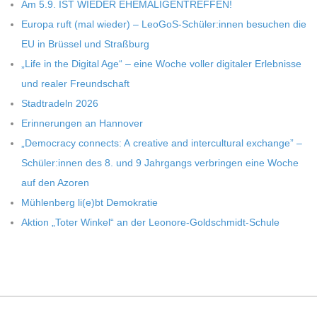
C
Am 5.9. IST WIEDER EHEMALIGENTREFFEN!
Europa ruft (mal wie­der) – LeoGoS-Schüler:innen besu­chen die
H
EU in Brüs­sel und Straßburg
„Life in the Digi­tal Age“ – eine Woche vol­ler digi­ta­ler Erleb­nisse
U
und rea­ler Freundschaft
Stadt­ra­deln 2026
L
Erin­ne­run­gen an Hannover
„Demo­cracy con­nects: A crea­tive and inter­cul­tu­ral exch­ange” –
E
Schüler:innen des 8. und 9 Jahr­gangs ver­brin­gen eine Woche
auf den Azoren
Müh­len­berg li(e)bt Demokratie
Aktion „Toter Win­kel“ an der Leonore-Goldschmidt-Schule