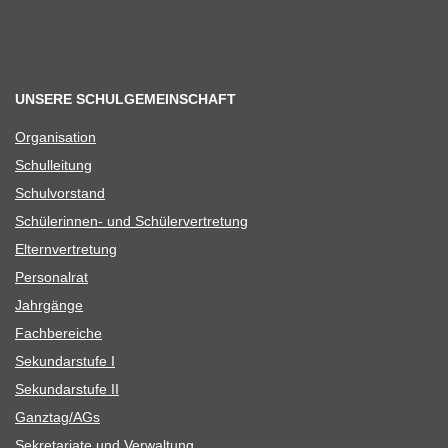
UNSERE SCHULGEMEINSCHAFT
Orga­ni­sa­tion
Schul­lei­tung
Schul­vor­stand
Schü­le­rin­nen- und Schülervertretung
Eltern­ver­tre­tung
Per­so­nal­rat
Jahr­gänge
Fach­be­rei­che
Sekun­dar­stufe I
Sekun­dar­stufe II
Ganztag/​​AGs
Sekre­ta­riate und Verwaltung