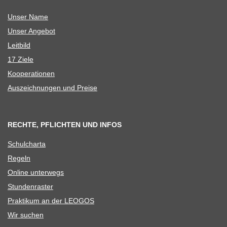
Unser Name
Unser Ange­bot
Leit­bild
17 Ziele
Koope­ra­tio­nen
Aus­zeich­nun­gen und Preise
RECHTE, PFLICHTEN UND INFOS
Schul­charta
Regeln
Online unter­wegs
Stun­den­ras­ter
Prak­ti­kum an der LEOGOS
Wir suchen