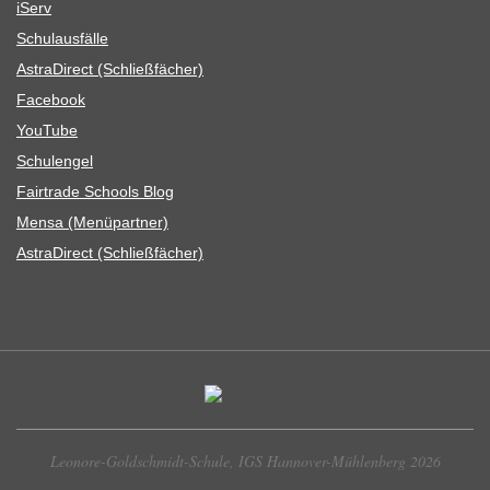
iServ
Schul­aus­fälle
Astra­Di­rect (Schließ­fä­cher)
Face­book
You­Tube
Schul­en­gel
Fair­trade Schools Blog
Mensa (Menü­part­ner)
Astra­Di­rect (Schließ­fä­cher)
Leonore-Goldschmidt-Schule, IGS Hannover-Mühlenberg 2026