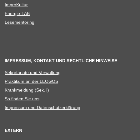
Impro­Kul­tur
Ener­­gie-LAB
Lese­men­to­ring
IMPRESSUM, KONTAKT UND RECHTLICHE HINWEISE
Sekre­ta­riate und Verwaltung
Prak­ti­kum an der LEOGOS
Krank­mel­dung (Sek. I)
So fin­den Sie uns
Impres­sum und Datenschutzerklärung
EXTERN