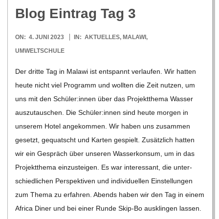
Blog Ein­trag Tag 3
C
2023-
ON:
4. JUNI 2023
IN:
AKTUELLES
,
MALAWI
,
H
06-
UMWELTSCHULE
04
M
Der dritte Tag in Malawi ist ent­spannt ver­lau­fen. Wir hat­ten
heute nicht viel Pro­gramm und woll­ten die Zeit nut­zen, um
I
uns mit den Schüler:innen über das Pro­jekt­thema Was­ser
aus­zu­tau­schen. Die Schüler:innen sind heute mor­gen in
D
unse­rem Hotel ange­kom­men. Wir haben uns zusam­men
gesetzt, gequatscht und Kar­ten gespielt. Zusätz­lich hat­ten
T
wir ein Gespräch über unse­ren Was­ser­kon­sum, um in das
Pro­jekt­thema ein­zu­stei­gen. Es war inter­es­sant, die unter­
-
schied­li­chen Per­spek­ti­ven und indi­vi­du­el­len Ein­stel­lun­gen
zum Thema zu erfah­ren. Abends haben wir den Tag in einem
S
Africa Diner und bei einer Runde Skip-Bo aus­klin­gen las­sen.