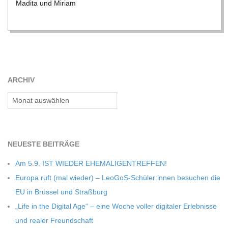
Madita und Miriam
C
H
U
ARCHIV
L
Archiv
E
NEU­ESTE BEITRÄGE
Am 5.9. IST WIEDER EHEMALIGENTREFFEN!
Europa ruft (mal wie­der) – LeoGoS-Schüler:innen besu­chen die
EU in Brüs­sel und Straßburg
„Life in the Digi­tal Age“ – eine Woche vol­ler digi­ta­ler Erleb­nisse
und rea­ler Freundschaft