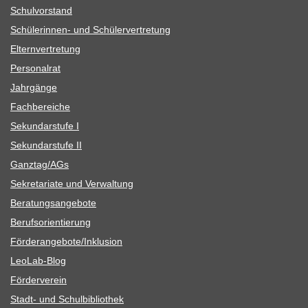
Schul­vor­stand
Schü­le­rin­nen- und Schülervertretung
Eltern­ver­tre­tung
Per­so­nal­rat
Jahr­gänge
Fach­be­rei­che
Sekun­dar­stufe I
Sekun­dar­stufe II
Ganztag/​​AGs
Sekre­ta­riate und Verwaltung
Bera­tungs­an­ge­bote
Berufs­ori­en­tie­rung
Förderangebote/​​Inklusion
Leo­Lab-Blog
För­der­ver­ein
Stadt- und Schulbibliothek