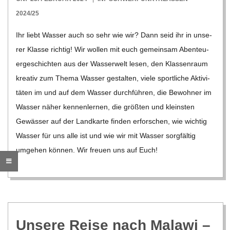
O
02-
2024/25
R
23
Ihr liebt Was­ser auch so sehr wie wir? Dann seid ihr in unse­
rer Klasse rich­tig! Wir wol­len mit euch gemein­sam Aben­teu­
E
er­ge­schich­ten aus der Was­ser­welt lesen, den Klas­sen­raum
krea­tiv zum Thema Was­ser gestal­ten, viele sport­li­che Akti­vi­
-
tä­ten im und auf dem Was­ser durch­füh­ren, die Bewoh­ner im
G
Was­ser näher ken­nen­ler­nen, die größ­ten und kleins­ten
Gewäs­ser auf der Land­karte fin­den erfor­schen, wie wich­tig
O
Was­ser für uns alle ist und wie wir mit Was­ser sorg­fäl­tig
umge­hen kön­nen. Wir freuen uns auf Euch!
L
D
S
Unsere Reise nach Malawi –