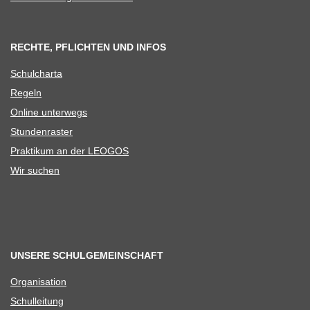
RECHTE, PFLICHTEN UND INFOS
Schul­charta
Regeln
Online unter­wegs
Stun­den­ras­ter
Prak­ti­kum an der LEOGOS
Wir suchen
UNSERE SCHULGEMEINSCHAFT
Orga­ni­sa­tion
Schul­lei­tung