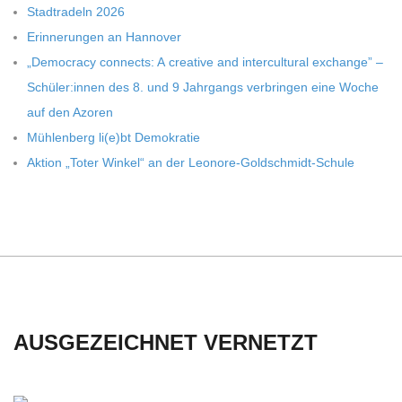
Stadt­ra­deln 2026
Erin­ne­run­gen an Hannover
„Demo­cracy con­nects: A crea­tive and inter­cul­tu­ral exch­ange” –
Schüler:innen des 8. und 9 Jahr­gangs ver­brin­gen eine Woche
auf den Azoren
Müh­len­berg li(e)bt Demokratie
Aktion „Toter Win­kel“ an der Leonore-Goldschmidt-Schule
AUSGEZEICHNET VERNETZT