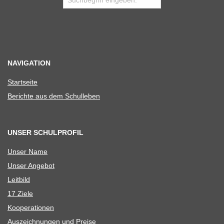
NAVIGATION
Start­seite
Berichte aus dem Schulleben
UNSER SCHULPROFIL
Unser Name
Unser Ange­bot
Leit­bild
17 Ziele
Koope­ra­tio­nen
Aus­zeich­nun­gen und Preise