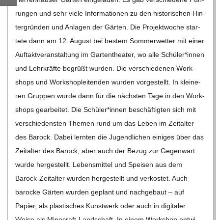
C
run­gen und sehr viele Infor­ma­tio­nen zu den his­to­ri­schen Hin­
ter­grün­den und Anla­gen der Gär­ten. Die Pro­jekt­wo­che star­
H
tete dann am 12. August bei bes­tem Som­mer­wet­ter mit einer
Auf­takt­ver­an­stal­tung im Gar­ten­thea­ter, wo alle Schüler*innen
M
und Lehr­kräfte begrüßt wur­den. Die ver­schie­de­nen Work­
shops und Work­shop­lei­ten­den wur­den vor­ge­stellt. In klei­ne­
I
ren Grup­pen wurde dann für die nächs­ten Tage in den Work­
shops gear­bei­tet. Die Schüler*innen beschäf­tig­ten sich mit
D
ver­schie­dens­ten The­men rund um das Leben im Zeit­al­ter
des Barock. Dabei lern­ten die Jugend­li­chen eini­ges über das
T
Zeit­al­ter des Barock, aber auch der Bezug zur Gegen­wart
wurde her­ge­stellt. Lebens­mit­tel und Spei­sen aus dem
-
Barock-Zei­t­al­­ter wur­den her­ge­stellt und ver­kos­tet. Auch
S
baro­cke Gär­ten wur­den geplant und nach­ge­baut – auf
Papier, als plas­ti­sches Kunst­werk oder auch in digi­ta­ler
Weise als Mine­­craft-Lan­d­­schaft. In einem Work­shop ent­wi­