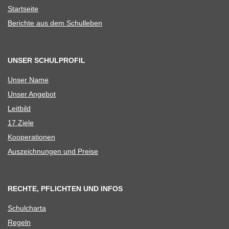
Start­seite
Berichte aus dem Schulleben
UNSER SCHULPROFIL
Unser Name
Unser Ange­bot
Leit­bild
17 Ziele
Koope­ra­tio­nen
Aus­zeich­nun­gen und Preise
RECHTE, PFLICHTEN UND INFOS
Schul­charta
Regeln