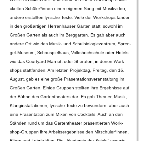
C
ckel­ten Schüler*innen einen eige­nen Song mit Musik­vi­deo,
H
andere erstell­ten lyri­sche Texte. Viele der Work­shops fan­den
in den groß­ar­ti­gen Her­ren­häu­ser Gär­ten statt, sowohl im
U
Gro­ßen Gar­ten als auch im Berg­gar­ten. Es gab aber auch
andere Ort wie das Musik- und Schul­bio­lo­gie­zen­trum, Spren­­
L
gel-Museum, Schau­spiel­haus, Volks­hoch­schule oder Hotels
wie das Cour­ty­ard Mar­riott oder She­ra­ton, in denen Work­
E
shops statt­fan­den. Am letz­ten Pro­jekt­tag, Frei­tag, den 16.
August, gab es eine große Prä­sen­ta­ti­ons­ver­an­stal­tung im
Gro­ßen Gar­ten. Einige Grup­pen stell­ten ihre Ergeb­nisse auf
der Bühne des Gar­ten­thea­ters dar: Es gab Thea­ter, Musik,
Klang­in­stal­la­tio­nen, lyri­sche Texte zu bewun­dern, aber auch
eine Prä­sen­ta­tion zum Mixen von Cock­tails. Auch an den
Stän­den rund um das Gar­ten­thea­ter prä­sen­tier­ten Work­­
shop-Grup­­pen ihre Arbeits­er­geb­nisse den Mitschüler*innen,
Eltern und Lehr­kräf­ten. Die „Aka­de­mie der Spiele“ war wie­