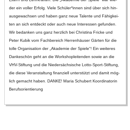
der ein vol­ler Erfolg. Viele Schüler*innen sind über sich hin­
aus­ge­wach­sen und haben ganz neue Talente und Fähig­kei­
ten an sich ent­deckt oder auch neue Inter­es­sen gefun­den.
Wir bedan­ken uns ganz herz­lich bei Chris­tina Fri­cke und
Peter Kubik vom Fach­be­reich Her­ren­häu­ser Gär­ten für die
tolle Orga­ni­sa­tion der „Aka­de­mie der Spiele“! Ein wei­te­res
Dan­ke­schön geht an die Work­shop­lei­ten­den sowie an die
VHV-Stif­­tung und die Nie­der­säch­si­sche Lotto-Sport-Stif­­tung,
die diese Ver­an­stal­tung finan­zi­ell unter­stützt und damit mög­
lich gemacht haben. DANKE! Maria Schu­bert Koor­di­na­to­rin
Berufs­ori­en­tie­rung