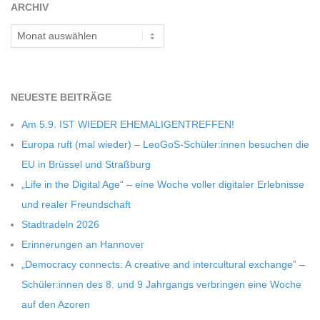
ARCHIV
Archiv
NEU­ESTE BEITRÄGE
Am 5.9. IST WIEDER EHEMALIGENTREFFEN!
Europa ruft (mal wie­der) – LeoGoS-Schüler:innen besu­chen die
EU in Brüs­sel und Straßburg
„Life in the Digi­tal Age“ – eine Woche vol­ler digi­ta­ler Erleb­nisse
und rea­ler Freundschaft
Stadt­ra­deln 2026
Erin­ne­run­gen an Hannover
„Demo­cracy con­nects: A crea­tive and inter­cul­tu­ral exch­ange” –
Schüler:innen des 8. und 9 Jahr­gangs ver­brin­gen eine Woche
auf den Azoren