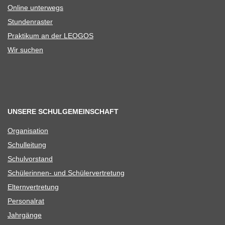
Online unter­wegs
Stun­den­ras­ter
Prak­ti­kum an der LEOGOS
Wir suchen
UNSERE SCHULGEMEINSCHAFT
Orga­ni­sa­tion
Schul­lei­tung
Schul­vor­stand
Schü­le­rin­nen- und Schülervertretung
Eltern­ver­tre­tung
Per­so­nal­rat
Jahr­gänge