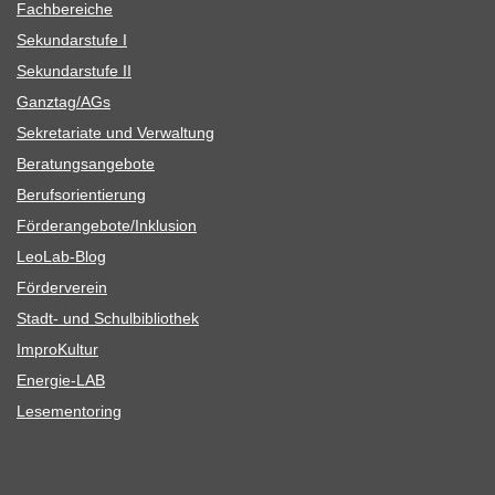
Fach­be­rei­che
Sekun­dar­stufe I
Sekun­dar­stufe II
Ganztag/​​AGs
Sekre­ta­riate und Verwaltung
Bera­tungs­an­ge­bote
Berufs­ori­en­tie­rung
Förderangebote/​​Inklusion
Leo­Lab-Blog
För­der­ver­ein
Stadt- und Schulbibliothek
Impro­Kul­tur
Ener­­gie-LAB
Lese­men­to­ring