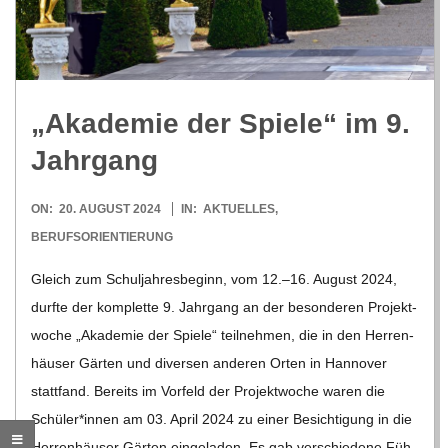
R
E
„Aka­de­mie der Spiele“ im 9.
-
Jahrgang
G
2024-
ON:
20. AUGUST 2024
IN:
AKTUELLES
,
08-
BERUFSORIENTIERUNG
O
20
Gleich zum Schul­jah­res­be­ginn, vom 12.–16. August 2024,
L
durfte der kom­plette 9. Jahr­gang an der beson­de­ren Pro­jekt­
wo­che „Aka­de­mie der Spiele“ teil­neh­men, die in den Her­ren­
D
häu­ser Gär­ten und diver­sen ande­ren Orten in Han­no­ver
statt­fand. Bereits im Vor­feld der Pro­jekt­wo­che waren die
S
Schüler*innen am 03. April 2024 zu einer Besich­ti­gung in die
Her­ren­häu­ser Gär­ten ein­ge­la­den. Es gab ver­schie­dene Füh­