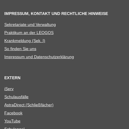
IMPRESSUM, KONTAKT UND RECHTLICHE HINWEISE
Sekre­ta­riate und Verwaltung
Prak­ti­kum an der LEOGOS
Krank­mel­dung (Sek. I)
So fin­den Sie uns
Impres­sum und Datenschutzerklärung
EXTERN
iServ
Schul­aus­fälle
Astra­Di­rect (Schließ­fä­cher)
Face­book
You­Tube