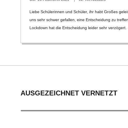
02-
Liebe Schü­le­rin­nen und Schü­ler, ihr habt Gro­ßes geleis­te
19
uns sehr schwer gefal­len, eine Ent­schei­dung zu tref­fe
Lock­down hat die Ent­schei­dung lei­der sehr ver­zö­gert
AUSGEZEICHNET VERNETZT