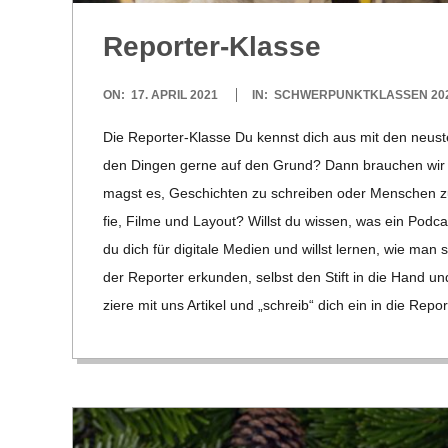
C
Repor­ter-Klasse
H
2021-
ON:
17. APRIL 2021
IN:
SCHWERPUNKTKLASSEN 202
U
04-
Die Repor­­ter-Klasse Du kennst dich aus mit den neus­t
17
L
den Din­gen gerne auf den Grund? Dann brau­chen wir di
magst es, Geschich­ten zu schrei­ben oder Men­schen zu 
E
fie, Filme und Lay­out? Willst du wis­sen, was ein Pod­c
du dich für digi­tale Medien und willst ler­nen, wie man si
der Repor­ter erkun­den, selbst den Stift in die Hand u
ziere mit uns Arti­kel und „schreib“ dich ein in die Repor