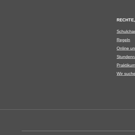
RECHTE,
Schul­cha
Regeln
Online un
Stun­den­r
Prak­ti­
Wir such