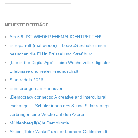
NEU­ESTE BEITRÄGE
Am 5.9. IST WIEDER EHEMALIGENTREFFEN!
Europa ruft (mal wie­der) – LeoGoS-Schüler:innen
besu­chen die EU in Brüs­sel und Straßburg
„Life in the Digi­tal Age“ – eine Woche vol­ler digi­ta­ler
Erleb­nisse und rea­ler Freundschaft
Stadt­ra­deln 2026
Erin­ne­run­gen an Hannover
„Demo­cracy con­nects: A crea­tive and inter­cul­tu­ral
exch­ange” – Schüler:innen des 8. und 9 Jahr­gangs
ver­brin­gen eine Woche auf den Azoren
Müh­len­berg li(e)bt Demokratie
Aktion „Toter Win­kel“ an der Leonore-Goldschmidt-