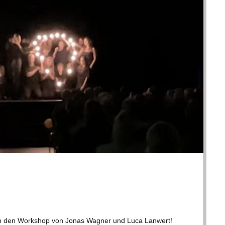
k an den Work­shop von Jonas Wag­ner und Luca Lan­wert!