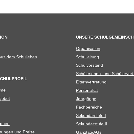
ION
UNSERE SCHULGEMEINSCH
Orga­ni­sa­tion
 aus dem Schulleben
Schul­lei­tung
Schul­vor­stand
Schü­le­rin­nen- und Schülerver
SCHULPROFIL
Eltern­ver­tre­tung
ame
Per­so­nal­rat
e­bot
Jahr­gänge
Fach­be­rei­che
Sekun­dar­stufe I
io­nen
Sekun­dar­stufe II
­nun­gen und Preise
Ganztag/​​AGs