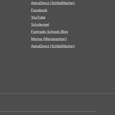
Astra­Di­rect (Schließ­fä­cher)
Face­book
You­Tube
Schul­en­gel
Fair­trade Schools Blog
Mensa (Menü­part­ner)
Astra­Di­rect (Schließ­fä­cher)