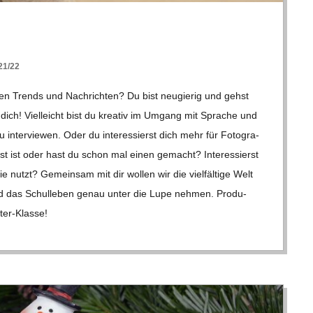
1/22
en Trends und Nach­rich­ten? Du bist neu­gie­rig und gehst
ch! Viel­leicht bist du krea­tiv im Umgang mit Spra­che und
inter­viewen. Oder du inter­es­sierst dich mehr für Foto­gra­
ast ist oder hast du schon mal einen gemacht? Inter­es­sierst
e nutzt? Gemein­sam mit dir wol­len wir die viel­fäl­tige Welt
nd das Schul­le­ben genau unter die Lupe neh­men. Pro­du­
­ter-Klasse!