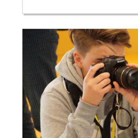
18
C
H
M
I
D
T
-
S