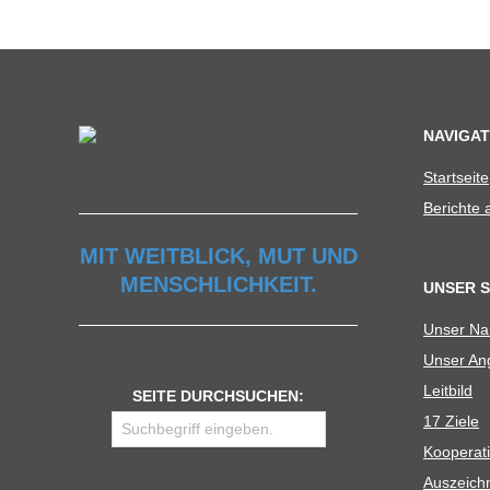
NAVIGAT
Start­seite
Berichte
MIT WEITBLICK, MUT UND
MENSCHLICHKEIT.
UNSER 
Unser N
Unser Ang
Leit­bild
SEITE DURCHSUCHEN:
17 Ziele
Koope­ra­t
Aus­zeich