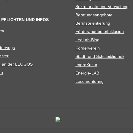
Sekre­ta­riate und Verwaltung
Bera­tungs­an­ge­bote
 PFLICHTEN UND INFOS
Berufs­ori­en­tie­rung
rta
Förderangebote/​​Inklusion
Leo­Lab-Blog
ter­wegs
För­der­ver­ein
as­ter
Stadt- und Schulbibliothek
kum an der LEOGOS
Impro­Kul­tur
en
Ener­­gie-LAB
Lese­men­to­ring