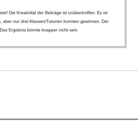
t! Die Krea­ti­vi­tät der Bei­träge ist unüber­trof­fen. Es ist
n, aber nur drei Klassen/​​Tutorien konn­ten gewin­nen. Der
. Das Ergeb­nis könnte knap­per nicht sein.