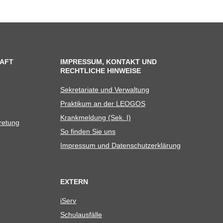
AFT
IMPRESSUM, KONTAKT UND
RECHTLICHE HINWEISE
Sekre­ta­riate und Verwaltung
Prak­ti­kum an der LEOGOS
Krank­mel­dung (Sek. I)
tretung
So fin­den Sie uns
Impres­sum und Datenschutzerklärung
EXTERN
iServ
Schul­aus­fälle