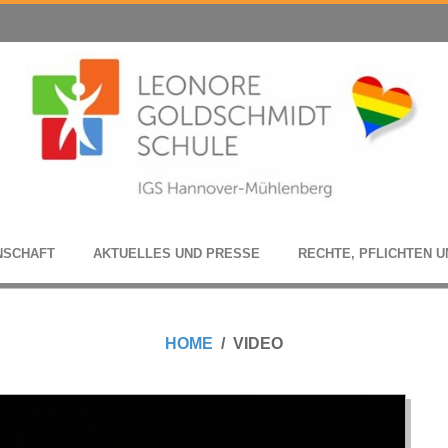
N­SCHAFT
AKTU­EL­LES UND PRESSE
RECHTE, PFLICH­TEN U
HOME
VIDEO