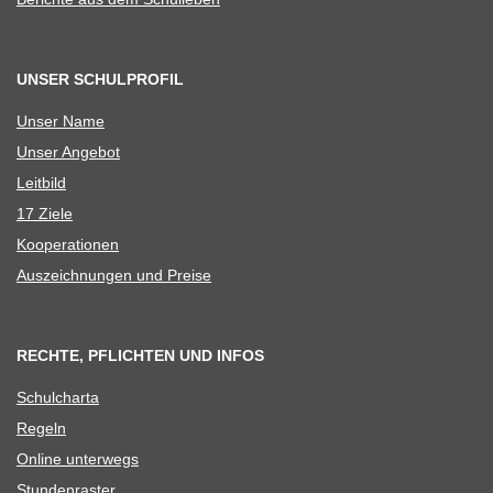
UNSER SCHULPROFIL
Unser Name
Unser Ange­bot
Leit­bild
17 Ziele
Koope­ra­tio­nen
Aus­zeich­nun­gen und Preise
RECHTE, PFLICHTEN UND INFOS
Schul­charta
Regeln
Online unter­wegs
Stun­den­ras­ter