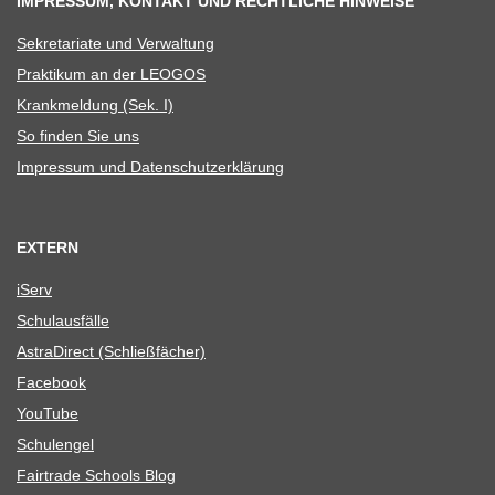
IMPRESSUM, KONTAKT UND RECHTLICHE HINWEISE
Sekre­ta­riate und Verwaltung
Prak­ti­kum an der LEOGOS
Krank­mel­dung (Sek. I)
So fin­den Sie uns
Impres­sum und Datenschutzerklärung
EXTERN
iServ
Schul­aus­fälle
Astra­Di­rect (Schließ­fä­cher)
Face­book
You­Tube
Schul­en­gel
Fair­trade Schools Blog