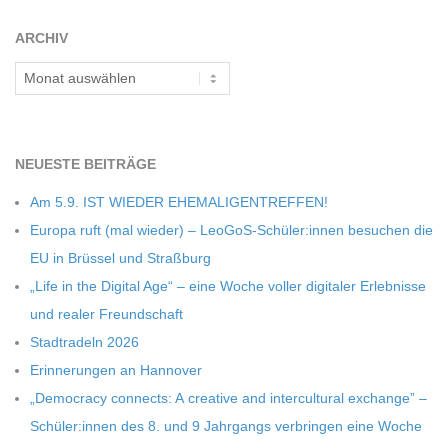
C
ARCHIV
H
Archiv
M
NEU­ESTE BEITRÄGE
I
Am 5.9. IST WIEDER EHEMALIGENTREFFEN!
D
Europa ruft (mal wie­der) – LeoGoS-Schüler:innen besu­chen die
EU in Brüs­sel und Straßburg
T
„Life in the Digi­tal Age“ – eine Woche vol­ler digi­ta­ler Erleb­nisse
und rea­ler Freundschaft
-
Stadt­ra­deln 2026
Erin­ne­run­gen an Hannover
S
„Demo­cracy con­nects: A crea­tive and inter­cul­tu­ral exch­ange” –
Schüler:innen des 8. und 9 Jahr­gangs ver­brin­gen eine Woche