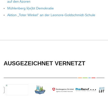
C
auf den Azoren
Müh­len­berg li(e)bt Demokratie
H
Aktion „Toter Win­kel“ an der Leonore-Goldschmidt-Schule
U
L
E
AUSGEZEICHNET VERNETZT