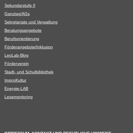
Sekun­dar­stufe II
Ganztag/​​AGs
Sekre­ta­riate und Verwaltung
Bera­tungs­an­ge­bote
Berufs­ori­en­tie­rung
Förderangebote/​​Inklusion
Leo­Lab-Blog
För­der­ver­ein
Stadt- und Schulbibliothek
Impro­Kul­tur
Ener­­gie-LAB
Lese­men­to­ring