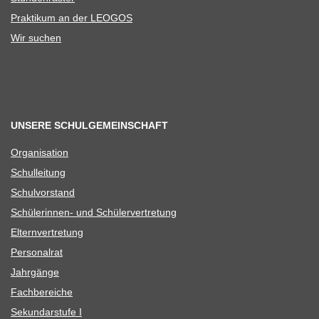
Prak­ti­kum an der LEOGOS
Wir suchen
UNSERE SCHULGEMEINSCHAFT
Orga­ni­sa­tion
Schul­lei­tung
Schul­vor­stand
Schü­le­rin­nen- und Schülervertretung
Eltern­ver­tre­tung
Per­so­nal­rat
Jahr­gänge
Fach­be­rei­che
Sekun­dar­stufe I