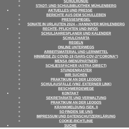
SCHUL­HUNDE
STADT- UND SCHUL­BI­BLIO­THEK MÜHLENBERG
AKTU­EL­LES UND PRESSE
BERICHTE AUS DEM SCHULLEBEN
PRES­SE­SPIE­GEL
SONATE IN URLAU­TEN 2024 – HAN­NO­VER MÜHLENBERG
RECHTE, PFLICH­TEN UND INFOS
SCHUL­JAH­RES­PLA­NER UND KALENDER
SCHUL­CHARTA
REGELN
ONLINE UNTER­WEGS
ARBEITS­MA­TE­RIAL UND LERNMITTEL
HIN­WEISE ZU COVID-19 (SARS-COV‑2/“CORONA“)
MENSA (MENÜ­PART­NER)
SCHLIESS­FÄ­CHER (ASTRA DIRECT)
STUN­DEN­RAS­TER
WIR SUCHEN
PRAK­TI­KUM AN DER LEOGOS
SCHUL­AUS­FÄLLE (VMZ, EXTER­NER LINK)
BESCHWER­DE­WEGE
KON­TAKT
SEKRE­TA­RIATE UND VERWALTUNG
PRAK­TI­KUM AN DER LEOGOS
KRANK­MEL­DUNG (SEK. I)
SO FIN­DEN SIE UNS
IMPRES­SUM UND DATENSCHUTZERKLÄRUNG
COO­KIE-RICHT­LI­NIE
SUCHE