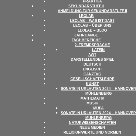
PRAK­TIKA
SEKUN­DAR­STUFE II
ANMEL­DUNG ZUR SEKUN­DAR­STUFE II
LEO­LAB
LEO­LAB – WAS IST DAS?
LEO­LAB – ÜBER UNS
LEO­LAB – BLOG
JAHR­GÄNGE
FACH­BE­REI­CHE
2. FREMD­SPRA­CHE
LATEIN
AWT
DAR­STEL­LEN­DES SPIEL
DEUTSCH
ENG­LISCH
GANZ­TAG
GESELL­SCHAFTS­LEHRE
KUNST
SONATE IN URLAU­TEN 2024 – HAN­NO­VER
MÜHLENBERG
MATHE­MA­TIK
MUSIK
MUPA
SONATE IN URLAU­TEN 2024 – HAN­NO­VER
MÜHLENBERG
NATUR­WIS­SEN­SCHAF­TEN
NEUE MEDIEN
RELIGION/​​WERTE UND NORMEN