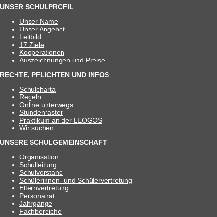
UNSER SCHULPROFIL
Unser Name
Unser Ange­bot
Leit­bild
17 Ziele
Koope­ra­tio­nen
Aus­zeich­nun­gen und Preise
RECHTE, PFLICHTEN UND INFOS
Schul­charta
Regeln
Online unter­wegs
Stun­den­ras­ter
Prak­ti­kum an der LEOGOS
Wir suchen
UNSERE SCHULGEMEINSCHAFT
Orga­ni­sa­tion
Schul­lei­tung
Schul­vor­stand
Schü­le­rin­nen- und Schülervertretung
Eltern­ver­tre­tung
Per­so­nal­rat
Jahr­gänge
Fach­be­rei­che