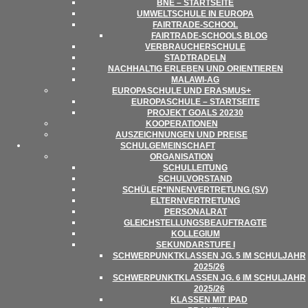
BNE – STARTSEITE
UMWELT­SCHULE IN EUROPA
FAIR­­TRADE-SCHOOL
FAIR­TRADE-SCHOOLS BLOG
VER­BRAU­CHER­SCHULE
STADT­RA­DELN
NACH­HAL­TIG ERLE­BEN UND ORIENTIEREN
MALAWI-AG
EURO­PA­SCHULE UND ERASMUS+
EURO­PA­SCHULE – STARTSEITE
PRO­JEKT GOALS 20230
KOOPE­RA­TIO­NEN
AUS­ZEICH­NUN­GEN UND PREISE
SCHUL­GE­MEIN­SCHAFT
ORGA­NI­SA­TION
SCHUL­LEI­TUNG
SCHUL­VOR­STAND
SCHÜLER*INNENVERTRETUNG (SV)
ELTERN­VER­TRE­TUNG
PER­SO­NAL­RAT
GLEICH­STEL­LUNGS­BE­AUF­TRAGTE
KOL­LE­GIUM
SEKUN­DAR­STUFE I
SCHWER­PUNKT­KLAS­SEN JG. 5 IM SCHUL­JAHR
2025/​​26
SCHWER­PUNKT­KLAS­SEN JG. 6 IM SCHUL­JAHR
2025/​​26
KLAS­SEN MIT IPAD