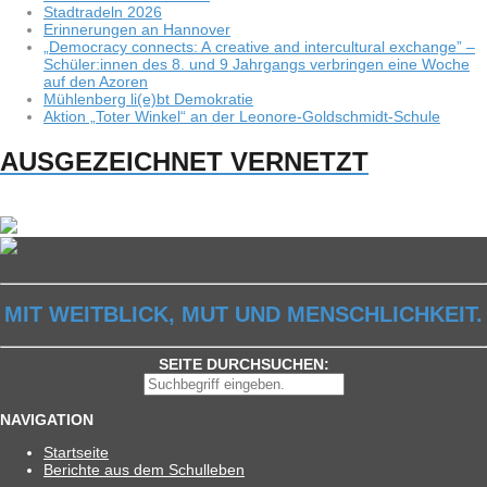
Stadt­ra­deln 2026
Erin­ne­run­gen an Hannover
„Demo­cracy con­nects: A crea­tive and inter­cul­tu­ral exch­ange” –
Schüler:innen des 8. und 9 Jahr­gangs ver­brin­gen eine Woche
auf den Azoren
Müh­len­berg li(e)bt Demokratie
Aktion „Toter Win­kel“ an der Leonore-Goldschmidt-Schule
AUSGEZEICHNET VERNETZT
MIT WEITBLICK, MUT UND MENSCHLICHKEIT.
SEITE DURCHSUCHEN:
NAVIGATION
Start­seite
Berichte aus dem Schulleben