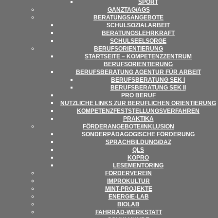
SPORT
GANZTAG/​​AGS
BERA­TUNGS­AN­GE­BOTE
SCHUL­SO­ZI­AL­AR­BEIT
BERA­TUNGS­LEHR­KRAFT
SCHUL­SEEL­SORGE
BERUFS­ORI­EN­TIE­RUNG
START­SEITE – KOM­PE­TENZ­ZEN­TRUM
BERUFSORIENTIERUNG
BERUFS­BE­RA­TUNG AGEN­TUR FÜR ARBEIT
BERUFS­BE­RA­TUNG SEK I
BERUFS­BE­RA­TUNG SEK II
PRO BERUF
NÜTZ­LI­CHE LINKS ZUR BERUF­LI­CHEN ORIENTIERUNG
KOM­PE­TENZ­FEST­STEL­LUNGS­VER­FAH­REN
PRAK­TIKA
FÖRDERANGEBOTE/​​INKLUSION
SON­DER­PÄD­AGO­GI­SCHE FÖRDERUNG
SPRACHBILDUNG/​​DAZ
QLS
KOPRO
LESE­MEN­TO­RING
FÖR­DER­VER­EIN
IMPRO­KUL­TUR
MINT-PRO­­JEKTE
ENER­­GIE-LAB
BIO­LAB
FAHR­RAD-WER­K­STATT