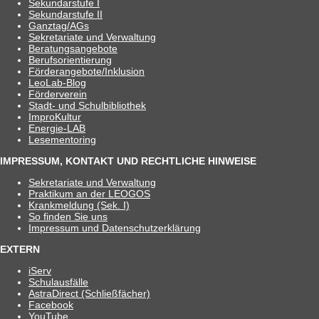
Sekun­dar­stufe I
Sekun­dar­stufe II
Ganztag/​​AGs
Sekre­ta­riate und Verwaltung
Bera­tungs­an­ge­bote
Berufs­ori­en­tie­rung
Förderangebote/​​Inklusion
Leo­Lab-Blog
För­der­ver­ein
Stadt- und Schulbibliothek
Impro­Kul­tur
Ener­­gie-LAB
Lese­men­to­ring
IMPRESSUM, KONTAKT UND RECHTLICHE HINWEISE
Sekre­ta­riate und Verwaltung
Prak­ti­kum an der LEOGOS
Krank­mel­dung (Sek. I)
So fin­den Sie uns
Impres­sum und Datenschutzerklärung
EXTERN
iServ
Schul­aus­fälle
Astra­Di­rect (Schließ­fä­cher)
Face­book
You­Tube