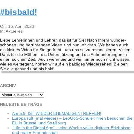
#bis­bald!
2020-
On:
16. April 2020
04-
In:
Aktuelles
16
Liebe Leh­re­rin­nen und Leh­rer, das ist für Sie! Nach Ihrem wun­der­
schö­nen und berüh­ren­den Video sind nun wir dran. Wir haben auch
ein klei­nes Video für Sie gedreht, um uns so zu revan­chie­ren. Vie­len
Dank für die Mühen, die Unter­stüt­zung und die Auf­mun­te­run­gen in
einer sol­chen Zeit. Auch wenn Sie und wir immer noch nicht wis­sen,
wie es wei­ter­geht, hof­fen wir auf ein bal­di­ges Wie­der­se­hen! Blei­ben
Sie alle gesund und bis bald!
ARCHIV
Archiv
NEU­ESTE BEITRÄGE
Am 5.9. IST WIEDER EHEMALIGENTREFFEN!
Europa ruft (mal wie­der) – LeoGoS-Schüler:innen besu­chen die
EU in Brüs­sel und Straßburg
„Life in the Digi­tal Age“ – eine Woche vol­ler digi­ta­ler Erleb­nisse
und rea­ler Freundschaft