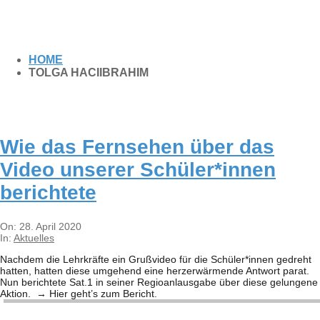
HOME
TOLGA HACIIBRAHIM
Wie das Fern­se­hen über das
Video unse­rer Schüler*innen
berichtete
2020-
On:
28. April 2020
04-
In:
Aktuelles
28
Nach­dem die Lehr­kräfte ein Gruß­vi­deo für die Schüler*innen gedreht
hat­ten, hat­ten diese umge­hend eine herz­er­wär­mende Ant­wort parat.
Nun berich­tete Sat.1 in sei­ner Regio­anlaus­gabe über diese gelun­gene
Aktion. → Hier geht’s zum Bericht.