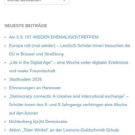
C
H
NEU­ESTE BEITRÄGE
M
Am 5.9. IST WIEDER EHEMALIGENTREFFEN!
Europa ruft (mal wie­der) – LeoGoS-Schüler:innen besu­chen die
I
EU in Brüs­sel und Straßburg
„Life in the Digi­tal Age“ – eine Woche vol­ler digi­ta­ler Erleb­nisse
D
und rea­ler Freundschaft
Stadt­ra­deln 2026
T
Erin­ne­run­gen an Hannover
„Demo­cracy con­nects: A crea­tive and inter­cul­tu­ral exch­ange” –
-
Schüler:innen des 8. und 9 Jahr­gangs ver­brin­gen eine Woche
auf den Azoren
S
Müh­len­berg li(e)bt Demokratie
Aktion „Toter Win­kel“ an der Leonore-Goldschmidt-Schule