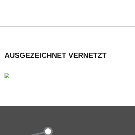
C
H
U
L
AUSGEZEICHNET VERNETZT
E