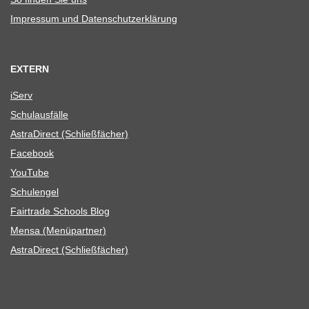
Impres­sum und Datenschutzerklärung
EXTERN
iServ
Schul­aus­fälle
Astra­Di­rect (Schließ­fä­cher)
Face­book
You­Tube
Schul­en­gel
Fair­trade Schools Blog
Mensa (Menü­part­ner)
Astra­Di­rect (Schließ­fä­cher)