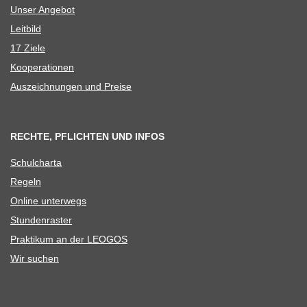
Unser Ange­bot
Leit­bild
17 Ziele
Koope­ra­tio­nen
Aus­zeich­nun­gen und Preise
RECHTE, PFLICHTEN UND INFOS
Schul­charta
Regeln
Online unter­wegs
Stun­den­ras­ter
Prak­ti­kum an der LEOGOS
Wir suchen