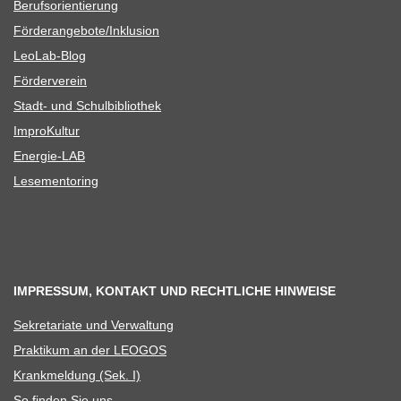
Berufs­ori­en­tie­rung
Förderangebote/​​Inklusion
Leo­Lab-Blog
För­der­ver­ein
Stadt- und Schulbibliothek
Impro­Kul­tur
Ener­­gie-LAB
Lese­men­to­ring
IMPRESSUM, KONTAKT UND RECHTLICHE HINWEISE
Sekre­ta­riate und Verwaltung
Prak­ti­kum an der LEOGOS
Krank­mel­dung (Sek. I)
So fin­den Sie uns