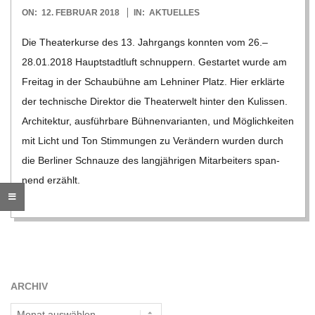
2018-
ON:
12. FEBRUAR 2018
IN:
AKTUELLES
R
02-
Die Thea­ter­kurse des 13. Jahr­gangs konn­ten vom 26.–
12
E
28.01.2018 Haupt­stadt­luft schnup­pern. Gestar­tet wurde am
Frei­tag in der Schau­bühne am Leh­ni­ner Platz. Hier erklärte
-
der tech­ni­sche Direk­tor die Thea­ter­welt hin­ter den Kulis­sen.
Archi­tek­tur, aus­führ­bare Büh­nen­va­ri­an­ten, und Mög­lich­kei­ten
G
mit Licht und Ton Stim­mun­gen zu Ver­än­dern wur­den durch
die Ber­li­ner Schnauze des lang­jäh­ri­gen Mit­ar­bei­ters span­
O
nend erzählt.
L
D
S
ARCHIV
Archiv