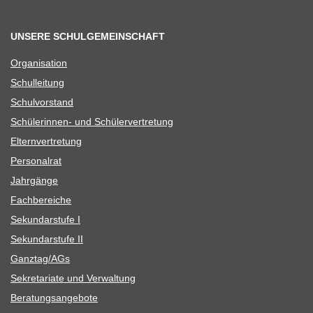
UNSERE SCHULGEMEINSCHAFT
Orga­ni­sa­tion
Schul­lei­tung
Schul­vor­stand
Schü­le­rin­nen- und Schülervertretung
Eltern­ver­tre­tung
Per­so­nal­rat
Jahr­gänge
Fach­be­rei­che
Sekun­dar­stufe I
Sekun­dar­stufe II
Ganztag/​​AGs
Sekre­ta­riate und Verwaltung
Bera­tungs­an­ge­bote