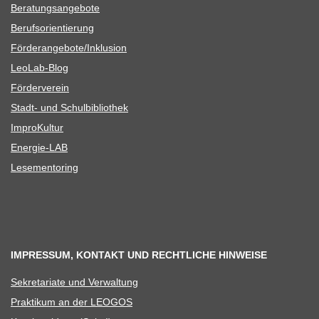
Bera­tungs­an­ge­bote
Berufs­ori­en­tie­rung
Förderangebote/​​Inklusion
Leo­Lab-Blog
För­der­ver­ein
Stadt- und Schulbibliothek
Impro­Kul­tur
Ener­­gie-LAB
Lese­men­to­ring
IMPRESSUM, KONTAKT UND RECHTLICHE HINWEISE
Sekre­ta­riate und Verwaltung
Prak­ti­kum an der LEOGOS