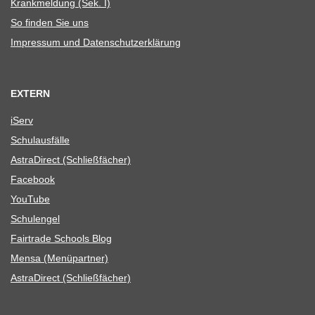
Krank­mel­dung (Sek. I)
So fin­den Sie uns
Impres­sum und Datenschutzerklärung
EXTERN
iServ
Schul­aus­fälle
Astra­Di­rect (Schließ­fä­cher)
Face­book
You­Tube
Schul­en­gel
Fair­trade Schools Blog
Mensa (Menü­part­ner)
Astra­Di­rect (Schließ­fä­cher)