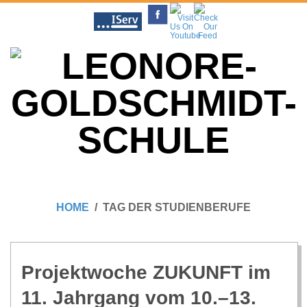
Skip
to
content
L
Primary
E
Navigation
HOME
TAG DER STUDIENBERUFE
Menu
O
N
Pro­jekt­wo­che ZUKUNFT im
11. Jahr­gang vom 10.–13.