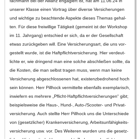
C
H
M
I
D
T
-
S