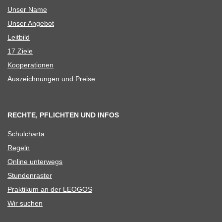
Unser Name
Unser Ange­bot
Leit­bild
17 Ziele
Koope­ra­tio­nen
Aus­zeich­nun­gen und Preise
RECHTE, PFLICHTEN UND INFOS
Schul­charta
Regeln
Online unter­wegs
Stun­den­ras­ter
Prak­ti­kum an der LEOGOS
Wir suchen