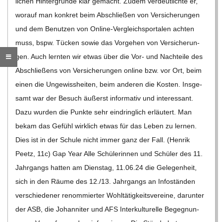
C
H
U
L
E