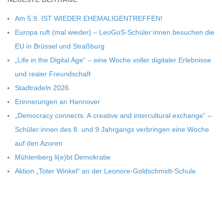
Am 5.9. IST WIEDER EHEMALIGENTREFFEN!
Europa ruft (mal wie­der) – LeoGoS-Schüler:innen besu­chen die
EU in Brüs­sel und Straßburg
„Life in the Digi­tal Age“ – eine Woche vol­ler digi­ta­ler Erleb­nisse
und rea­ler Freundschaft
Stadt­ra­deln 2026
Erin­ne­run­gen an Hannover
„Demo­cracy con­nects: A crea­tive and inter­cul­tu­ral exch­ange” –
Schüler:innen des 8. und 9 Jahr­gangs ver­brin­gen eine Woche
auf den Azoren
Müh­len­berg li(e)bt Demokratie
Aktion „Toter Win­kel“ an der Leonore-Goldschmidt-Schule