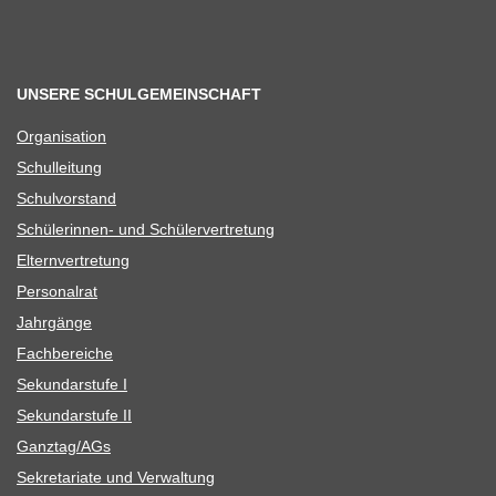
UNSERE SCHULGEMEINSCHAFT
Orga­ni­sa­tion
Schul­lei­tung
Schul­vor­stand
Schü­le­rin­nen- und Schülervertretung
Eltern­ver­tre­tung
Per­so­nal­rat
Jahr­gänge
Fach­be­rei­che
Sekun­dar­stufe I
Sekun­dar­stufe II
Ganztag/​​AGs
Sekre­ta­riate und Verwaltung