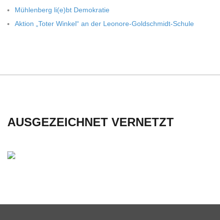
C
Müh­len­berg li(e)bt Demokratie
Aktion „Toter Win­kel“ an der Leonore-Goldschmidt-Schule
H
U
L
E
AUSGEZEICHNET VERNETZT