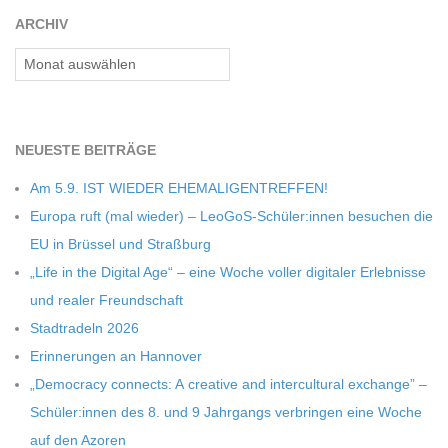
C
ARCHIV
Archiv
H
M
NEU­ESTE BEITRÄGE
I
Am 5.9. IST WIEDER EHEMALIGENTREFFEN!
Europa ruft (mal wie­der) – LeoGoS-Schüler:innen besu­chen die
D
EU in Brüs­sel und Straßburg
„Life in the Digi­tal Age“ – eine Woche vol­ler digi­ta­ler Erleb­nisse
T
und rea­ler Freundschaft
Stadt­ra­deln 2026
-
Erin­ne­run­gen an Hannover
„Demo­cracy con­nects: A crea­tive and inter­cul­tu­ral exch­ange” –
S
Schüler:innen des 8. und 9 Jahr­gangs ver­brin­gen eine Woche
auf den Azoren