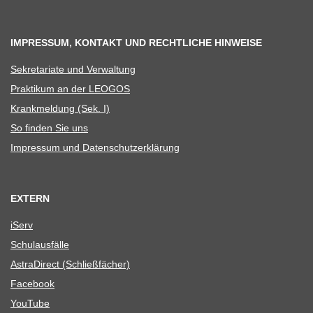
IMPRESSUM, KONTAKT UND RECHTLICHE HINWEISE
Sekre­ta­riate und Verwaltung
Prak­ti­kum an der LEOGOS
Krank­mel­dung (Sek. I)
So fin­den Sie uns
Impres­sum und Datenschutzerklärung
EXTERN
iServ
Schul­aus­fälle
Astra­Di­rect (Schließ­fä­cher)
Face­book
You­Tube