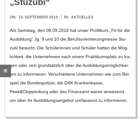
„Stu­zubi“
R
2018-
ON:
16. SEPTEMBER 2018
IN:
AKTUELLES
09-
E
Am Sams­tag, den 08.09.2018 hat unser Pro­fil­kurs „Fit für die
16
Aus­bil­dung” Jg. 9 und 10 die Berufs­ori­en­tie­rung­messe Stu­
-
zubi besucht. Die Schü­le­rin­nen und Schü­ler hat­ten die Mög­
lich­keit, die Unter­neh­men nach einem Prak­ti­kums­platz zu fra­
G
gen oder sich grund­sätz­lich über die Aus­bil­dungs­mög­lich­kei­
ten zu infor­mie­ren. Ver­schie­dene Unter­neh­men wie zum Bei­
O
spiel die Bun­des­po­li­zei, die DAK Kran­ken­kasse,
Peek&Cloppenburg oder das Finanz­amt waren anwe­send,
L
um über ihr Aus­bil­dungs­an­ge­bot umfas­send zu infor­mie­ren.
D
S