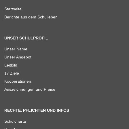
Start­seite
Berichte aus dem Schulleben
UNSER SCHULPROFIL
Unser Name
Unser Ange­bot
Leit­bild
17 Ziele
Koope­ra­tio­nen
Aus­zeich­nun­gen und Preise
RECHTE, PFLICHTEN UND INFOS
Schul­charta