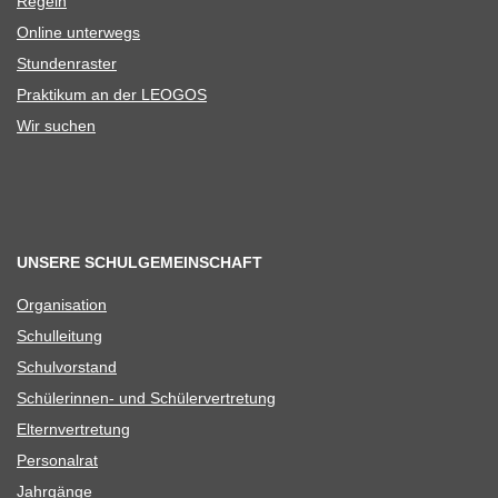
Regeln
Online unter­wegs
Stun­den­ras­ter
Prak­ti­kum an der LEOGOS
Wir suchen
UNSERE SCHULGEMEINSCHAFT
Orga­ni­sa­tion
Schul­lei­tung
Schul­vor­stand
Schü­le­rin­nen- und Schülervertretung
Eltern­ver­tre­tung
Per­so­nal­rat
Jahr­gänge