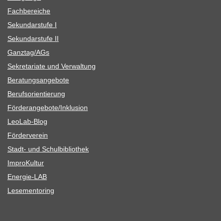
Fach­be­rei­che
Sekun­dar­stufe I
Sekun­dar­stufe II
Ganztag/​​AGs
Sekre­ta­riate und Verwaltung
Bera­tungs­an­ge­bote
Berufs­ori­en­tie­rung
Förderangebote/​​Inklusion
Leo­Lab-Blog
För­der­ver­ein
Stadt- und Schulbibliothek
Impro­Kul­tur
Ener­­gie-LAB
Lese­men­to­ring