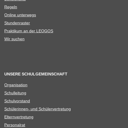
Regeln
Online unter­wegs
Stun­den­ras­ter
Prak­ti­kum an der LEOGOS
Wir suchen
UNSERE SCHULGEMEINSCHAFT
Orga­ni­sa­tion
Schul­lei­tung
Schul­vor­stand
Schü­le­rin­nen- und Schülervertretung
Eltern­ver­tre­tung
Per­so­nal­rat