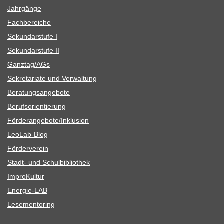
Jahr­gänge
Fach­be­rei­che
Sekun­dar­stufe I
Sekun­dar­stufe II
Ganztag/​​AGs
Sekre­ta­riate und Verwaltung
Bera­tungs­an­ge­bote
Berufs­ori­en­tie­rung
Förderangebote/​​Inklusion
Leo­Lab-Blog
För­der­ver­ein
Stadt- und Schulbibliothek
Impro­Kul­tur
Ener­­gie-LAB
Lese­men­to­ring