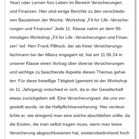
C
H
M
I
D
T
-
S