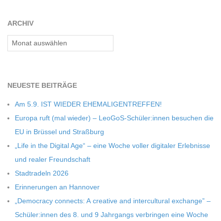
ARCHIV
Archiv
NEU­ESTE BEITRÄGE
Am 5.9. IST WIEDER EHEMALIGENTREFFEN!
Europa ruft (mal wie­der) – LeoGoS-Schüler:innen besu­chen die
EU in Brüs­sel und Straßburg
„Life in the Digi­tal Age“ – eine Woche vol­ler digi­ta­ler Erleb­nisse
und rea­ler Freundschaft
Stadt­ra­deln 2026
Erin­ne­run­gen an Hannover
„Demo­cracy con­nects: A crea­tive and inter­cul­tu­ral exch­ange” –
Schüler:innen des 8. und 9 Jahr­gangs ver­brin­gen eine Woche