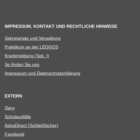
IMPRESSUM, KONTAKT UND RECHTLICHE HINWEISE
Sekre­ta­riate und Verwaltung
Prak­ti­kum an der LEOGOS
Krank­mel­dung (Sek. I)
So fin­den Sie uns
Impres­sum und Datenschutzerklärung
EXTERN
iServ
Schul­aus­fälle
Astra­Di­rect (Schließ­fä­cher)
Face­book