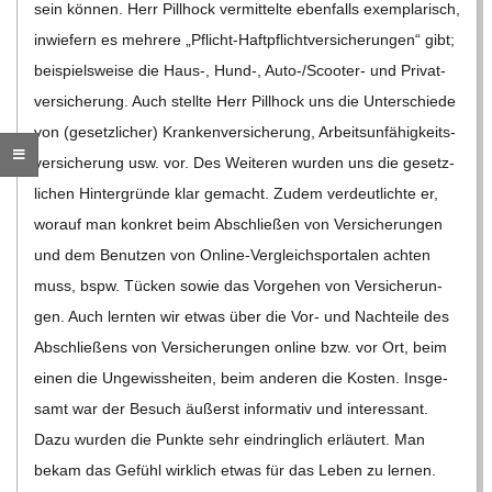
C
H
U
L
E