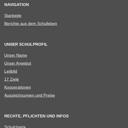
NAVIGATION
Start­seite
Berichte aus dem Schulleben
UNSER SCHULPROFIL
Unser Name
Unser Ange­bot
Leit­bild
17 Ziele
Koope­ra­tio­nen
Aus­zeich­nun­gen und Preise
RECHTE, PFLICHTEN UND INFOS
Schul­charta