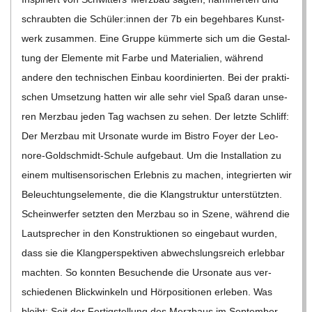
schraub­ten die Schüler:innen der 7b ein begeh­ba­res Kunst­
werk zusam­men. Eine Gruppe küm­merte sich um die Gestal­
tung der Ele­mente mit Farbe und Mate­ria­lien, wäh­rend
andere den tech­ni­schen Ein­bau koor­di­nier­ten. Bei der prak­ti­
schen Umset­zung hat­ten wir alle sehr viel Spaß daran unse­
ren Merz­bau jeden Tag wach­sen zu sehen. Der letzte Schliff:
Der Merz­bau mit Urso­nate wurde im Bis­tro Foyer der Leo­­
nore-Gol­d­­schmidt-Schule auf­ge­baut. Um die Instal­la­tion zu
einem mul­ti­sen­so­ri­schen Erleb­nis zu machen, inte­grier­ten wir
Beleuch­tungs­ele­mente, die die Klang­struk­tur unter­stütz­ten.
Schein­wer­fer setz­ten den Merz­bau so in Szene, wäh­rend die
Laut­spre­cher in den Kon­struk­tio­nen so ein­ge­baut wur­den,
dass sie die Klang­per­spek­ti­ven abwechs­lungs­reich erleb­bar
mach­ten. So konn­ten Besu­chende die Urso­nate aus ver­
schie­de­nen Blick­win­keln und Hör­po­si­tio­nen erle­ben. Was
bleibt: Seit der Fer­tig­stel­lung des Merz­baus im Sep­tem­ber