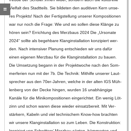
C
Viel­falt des Stadt­teils. Sie bil­de­ten den audi­tiven Kern unse­
H
res Pro­jekts! Nach der Fer­tig­stel­lung unse­rer Kom­po­si­tio­nen
war nur noch die Frage: Wie und wo sol­len diese Klänge zu
U
hören sein? Errich­tung des Merz­baus 2024 Die „Urso­nate
2024“ sollte als begeh­bare Klang­in­stal­la­tion kon­zi­piert wer­
L
den. Nach inten­si­ver Pla­nung ent­schie­den wir uns dafür
einen eige­nen Merz­bau für die Klang­in­stal­la­tion zu bauen.
E
Die Umset­zung begann in der Pro­jekt­wo­che nach den Som­
mer­fe­rien nun mit der 7b. Die Tech­nik: Mit­hilfe unse­rer Laut­
spre­cher aus den 70er-Jah­­ren, wel­che in der alten IGS Müh­
len­berg von der Decke hin­gen, wur­den 16 unab­hän­gige
Kanäle für die Mini­kom­po­si­tio­nen ein­ge­rich­tet. Ein wenig Löt­
zinn und schon waren diese wie­der ein­satz­be­reit. Mit Ver­
stär­kern, Kabeln und viel tech­ni­schem Know-how brach­ten
wir unsere Klang­in­stal­la­tion so zum Leben. Die Kon­struk­tion:
Inspi­riert von Schwit­ters’ Merz­bau säg­ten, häm­mer­ten und