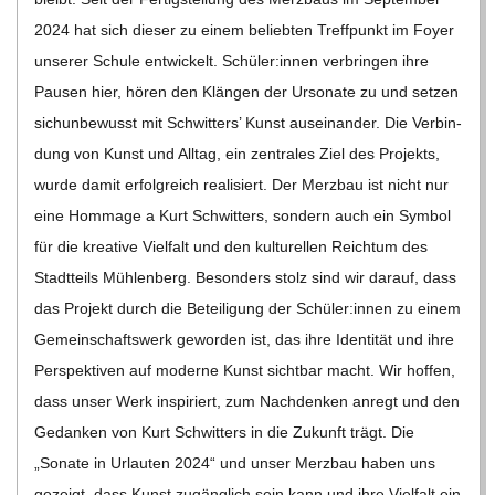
2024 hat sich die­ser zu einem belieb­ten Treff­punkt im Foyer
unse­rer Schule ent­wi­ckelt. Schüler:innen ver­brin­gen ihre
Pau­sen hier, hören den Klän­gen der Urso­nate zu und set­zen
sichun­be­wusst mit Schwit­ters’ Kunst aus­ein­an­der. Die Ver­bin­
dung von Kunst und All­tag, ein zen­tra­les Ziel des Pro­jekts,
wurde damit erfolg­reich rea­li­siert. Der Merz­bau ist nicht nur
eine Hom­mage a Kurt Schwit­ters, son­dern auch ein Sym­bol
für die krea­tive Viel­falt und den kul­tu­rel­len Reich­tum des
Stadt­teils Müh­len­berg. Beson­ders stolz sind wir dar­auf, dass
das Pro­jekt durch die Betei­li­gung der Schüler:innen zu einem
Gemein­schafts­werk gewor­den ist, das ihre Iden­ti­tät und ihre
Per­spek­ti­ven auf moderne Kunst sicht­bar macht. Wir hof­fen,
dass unser Werk inspi­riert, zum Nach­den­ken anregt und den
Gedan­ken von Kurt Schwit­ters in die Zukunft trägt. Die
„Sonate in Urlau­ten 2024“ und unser Merz­bau haben uns
gezeigt, dass Kunst zugäng­lich sein kann und ihre Viel­falt ein