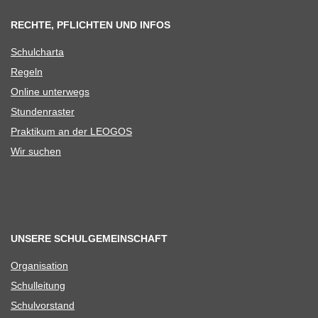
RECHTE, PFLICHTEN UND INFOS
Schul­charta
Regeln
Online unter­wegs
Stun­den­ras­ter
Prak­ti­kum an der LEOGOS
Wir suchen
UNSERE SCHULGEMEINSCHAFT
Orga­ni­sa­tion
Schul­lei­tung
Schul­vor­stand