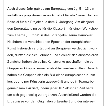
04-
Auch die­ses Jahr gab es am Euro­pa­tag von Jg. 5 – 13 ein
03
viel­fäl­ti­ges pro­jekt­ori­en­tier­tes Ange­bot für alle Sinne. Hier ein
Bei­spiel für ein Pro­jekt aus dem 7. Jahr­gang: Am dies­jäh­ri­
gen Euro­pa­tag ging es für die Klasse 7h für einen Work­shop
zum Thema „Europa“ in das Spren­gel­mu­seum Han­no­ver.
Nach­dem die ver­schie­de­nen Epo­chen der euro­päi­schen
Kunst his­to­risch ver­or­tet und an Bei­spie­len ver­deut­licht wur­
den, durf­ten die Schü­le­rin­nen und Schü­ler sich aus­pro­bie­ren.
Zunächst haben sie selbst Kunst­werke geschaf­fen, die von
Gruppe zu Gruppe immer abs­trak­ter wer­den soll­ten. Danach
haben die Grup­pen sich ein Bild eines euro­päi­schen Künst­
lers oder einer Künst­le­rin aus­ge­wählt und es in Team­ar­beit
gemein­sam skiz­ziert, indem jeder 10 Sekun­den Zeit hatte,
um sich gegen­sei­tig zu ergän­zen. Abschlie­ßend wur­den die
Ergeb­nisse vor den Ori­gi­na­len prä­sen­tiert und der inter­es­