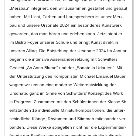
C
„Merz­bau“ inte­griert, den wir zusam­men gestal­tet und gebaut
haben. Mit Licht, Far­ben und Laut­spre­chern ist unser Merz­
H
bau und unsere Urso­nate 2024 ein beson­de­res Kunst­werk
gewor­den, das man hören und erle­ben kann. Jetzt steht er
M
im Bis­tro Foyer unse­rer Schule und bringt Kunst direkt in
unse­ren All­tag. Die Ent­ste­hung der Urso­nate 2024 Im Januar
I
begann die inten­sive Aus­ein­an­der­set­zung mit Schwit­ters’
Gedicht „An Anna Blume“ und der „Sonate in Urlau­ten“. Mit
D
der Unter­stüt­zung des Kom­po­nis­ten Michael Ema­nuel Bauer
wag­ten wir uns an eine moderne Wei­ter­ent­wick­lung der
T
Urso­nate, ganz im Sinne von Schwit­ters’ Kon­zept des Work
in Pro­gress. Zusam­men mit den Schüler:innen der Klasse 6b
-
ent­stan­den 16 indi­vi­du­elle Minia­tur­kom­po­si­tio­nen, die unter­
S
schied­li­che Klänge, Rhyth­men und Stim­men mit­ein­an­der ver­
ban­den. Diese Werke spie­gel­ten nicht nur die Expe­ri­men­tier­
freude der Schüler:innen wider, son­dern auch die kul­tu­relle