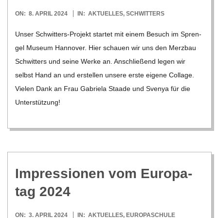
2024-
ON:
8. APRIL 2024
IN:
AKTUELLES
,
SCHWITTERS
04-
Unser Schwi­t­­ters-Pro­­jekt star­tet mit einem Besuch im Spren­
08
gel Museum Han­no­ver. Hier schauen wir uns den Merz­bau
Schwit­ters und seine Werke an. Anschlie­ßend legen wir
selbst Hand an und erstel­len unsere erste eigene Col­lage.
Vie­len Dank an Frau Gabriela Staade und Sve­nya für die
Unter­stüt­zung!
Impres­sio­nen vom Euro­pa­
tag 2024
2024-
ON:
3. APRIL 2024
IN:
AKTUELLES
,
EUROPASCHULE