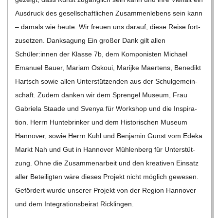
Aus­druck des gesell­schaft­li­chen Zusam­men­le­bens sein kann
– damals wie heute. Wir freuen uns dar­auf, diese Reise fort­
zu­set­zen. Dank­sa­gung Ein gro­ßer Dank gilt allen
Schüler:innen der Klasse 7b, dem Kom­po­nis­ten Michael
Ema­nuel Bauer, Mariam Oskoui, Mari­jke Maer­tens, Bene­dikt
Hartsch sowie allen Unter­stüt­zen­den aus der Schul­ge­mein­
schaft. Zudem dan­ken wir dem Spren­gel Museum, Frau
Gabriela Staade und Sve­nya für Work­shop und die Inspi­ra­
tion. Herrn Hun­te­brin­ker und dem His­to­ri­schen Museum
Han­no­ver, sowie Herrn Kuhl und Ben­ja­min Gunst vom Edeka
Markt Nah und Gut in Han­no­ver Müh­len­berg für Unter­stüt­
zung. Ohne die Zusam­men­ar­beit und den krea­ti­ven Ein­satz
aller Betei­lig­ten wäre die­ses Pro­jekt nicht mög­lich gewe­sen.
Geför­dert wurde unse­rer Pro­jekt von der Region Han­no­ver
und dem Inte­gra­ti­ons­bei­rat Rick­lin­gen.