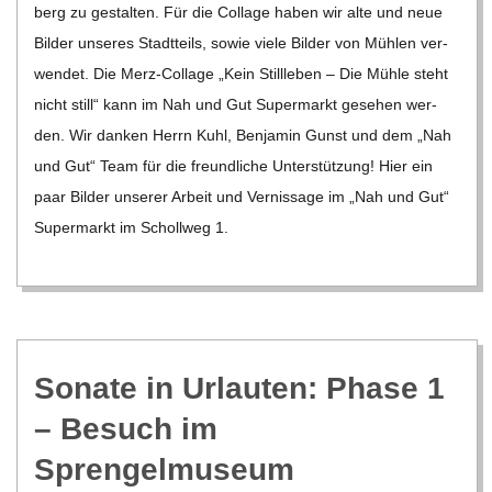
berg zu gestal­ten. Für die Col­lage haben wir alte und neue
Bil­der unse­res Stadt­teils, sowie viele Bil­der von Müh­len ver­
wen­det. Die Merz-Col­lage „Kein Still­le­ben – Die Mühle steht
nicht still“ kann im Nah und Gut Super­markt gese­hen wer­
den. Wir dan­ken Herrn Kuhl, Ben­ja­min Gunst und dem „Nah
und Gut“ Team für die freund­li­che Unter­stüt­zung! Hier ein
paar Bil­der unse­rer Arbeit und Ver­nis­sage im „Nah und Gut“
Super­markt im Scholl­weg 1.
Sonate in Urlau­ten: Phase 1
– Besuch im
Sprengelmuseum