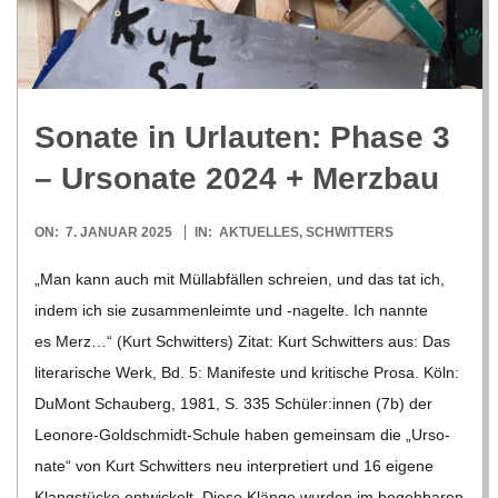
R
E
Sonate in Urlau­ten: Phase 3
-
– Urso­nate 2024 + Merzbau
G
2025-
ON:
7. JANUAR 2025
IN:
AKTUELLES
,
SCHWITTERS
01-
O
„Man kann auch mit Müll­ab­fäl­len schreien, und das tat ich,
07
indem ich sie zusam­men­leimte und ‑nagelte. Ich nannte
L
es Merz…“ (Kurt Schwit­ters) Zitat: Kurt Schwit­ters aus: Das
lite­ra­ri­sche Werk, Bd. 5: Mani­feste und kri­ti­sche Prosa. Köln:
D
DuMont Schau­berg, 1981, S. 335 Schüler:innen (7b) der
Leo­­nore-Gol­d­­schmidt-Schule haben gemein­sam die „Urso­
S
nate“ von Kurt Schwit­ters neu inter­pre­tiert und 16 eigene
Klang­stü­cke ent­wi­ckelt. Diese Klänge wur­den im begeh­ba­ren