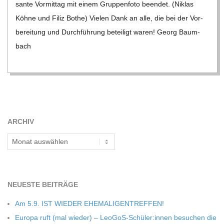
sante Vor­mit­tag mit einem Grup­pen­foto been­det. (Niklas
Köhne und Filiz Bothe) Vie­len Dank an alle, die bei der Vor­
be­rei­tung und Durch­füh­rung betei­ligt waren! Georg Baum­
bach
ARCHIV
Archiv
NEU­ESTE BEITRÄGE
Am 5.9. IST WIEDER EHEMALIGENTREFFEN!
Europa ruft (mal wie­der) – LeoGoS-Schüler:innen besu­chen die