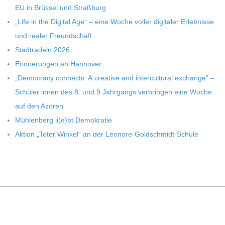
EU in Brüs­sel und Straßburg
„Life in the Digi­tal Age“ – eine Woche vol­ler digi­ta­ler Erleb­nisse
und rea­ler Freundschaft
Stadt­ra­deln 2026
Erin­ne­run­gen an Hannover
„Demo­cracy con­nects: A crea­tive and inter­cul­tu­ral exch­ange” –
Schüler:innen des 8. und 9 Jahr­gangs ver­brin­gen eine Woche
auf den Azoren
Müh­len­berg li(e)bt Demokratie
Aktion „Toter Win­kel“ an der Leonore-Goldschmidt-Schule