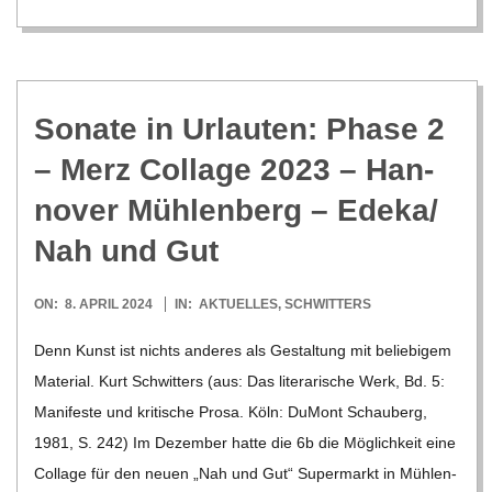
Sonate in Urlau­ten: Phase 2
– Merz Col­lage 2023 – Han­
no­ver Müh­len­berg – Edeka/​
Nah und Gut
2024-
ON:
8. APRIL 2024
IN:
AKTUELLES
,
SCHWITTERS
04-
Denn Kunst ist nichts ande­res als Gestal­tung mit belie­bi­gem
08
Mate­rial. Kurt Schwit­ters (aus: Das lite­ra­ri­sche Werk, Bd. 5:
Mani­feste und kri­ti­sche Prosa. Köln: DuMont Schau­berg,
1981, S. 242) Im Dezem­ber hatte die 6b die Mög­lich­keit eine
Col­lage für den neuen „Nah und Gut“ Super­markt in Müh­len­