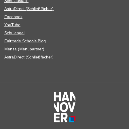
Schul­aus­fälle
Astra­Di­rect (Schließ­fä­cher)
Face­book
You­Tube
Schul­en­gel
Fair­trade Schools Blog
Mensa (Menü­part­ner)
Astra­Di­rect (Schließ­fä­cher)