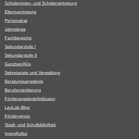
Schü­le­rin­nen- und Schülervertretung
Eltern­ver­tre­tung
Per­so­nal­rat
Jahr­gänge
Fach­be­rei­che
Sekun­dar­stufe I
Sekun­dar­stufe II
Ganztag/​​AGs
Sekre­ta­riate und Verwaltung
Bera­tungs­an­ge­bote
Berufs­ori­en­tie­rung
Förderangebote/​​Inklusion
Leo­Lab-Blog
För­der­ver­ein
Stadt- und Schulbibliothek
Impro­Kul­tur