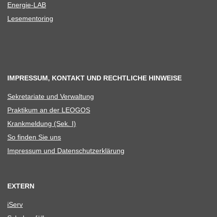
Ener­­gie-LAB
Lese­men­to­ring
IMPRESSUM, KONTAKT UND RECHTLICHE HINWEISE
Sekre­ta­riate und Verwaltung
Prak­ti­kum an der LEOGOS
Krank­mel­dung (Sek. I)
So fin­den Sie uns
Impres­sum und Datenschutzerklärung
EXTERN
iServ