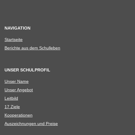
NAVIGATION
Start­seite
Berichte aus dem Schulleben
UNSER SCHULPROFIL
Unser Name
Unser Ange­bot
Leit­bild
17 Ziele
Koope­ra­tio­nen
Aus­zeich­nun­gen und Preise