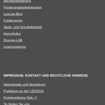
Berufs­ori­en­tie­rung
Förderangebote/​​Inklusion
Leo­Lab-Blog
För­der­ver­ein
Stadt- und Schulbibliothek
Impro­Kul­tur
Ener­­gie-LAB
Lese­men­to­ring
IMPRESSUM, KONTAKT UND RECHTLICHE HINWEISE
Sekre­ta­riate und Verwaltung
Prak­ti­kum an der LEOGOS
Krank­mel­dung (Sek. I)
So fin­den Sie uns