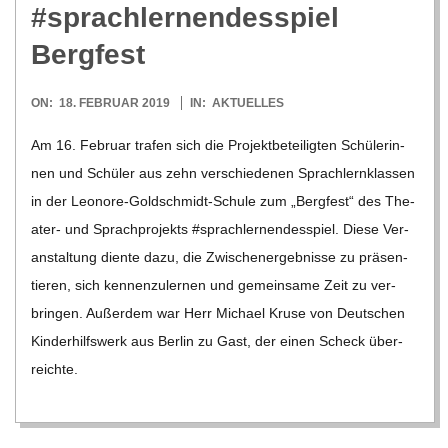
#sprach­ler­nen­des­spiel
Bergfest
2019-
ON:
18. FEBRUAR 2019
IN:
AKTUELLES
02-
Am 16. Februar tra­fen sich die Pro­jekt­be­tei­lig­ten Schü­le­rin­
18
nen und Schü­ler aus zehn ver­schie­de­nen Sprach­lern­klas­sen
in der Leo­­nore-Gol­d­­schmidt-Schule zum „Berg­fest“ des The­
a­­ter- und Sprach­pro­jekts #sprach­ler­nen­des­spiel. Diese Ver­
an­stal­tung diente dazu, die Zwi­schen­er­geb­nisse zu prä­sen­
tie­ren, sich ken­nen­zu­ler­nen und gemein­same Zeit zu ver­
brin­gen. Außer­dem war Herr Michael Kruse von Deut­schen
Kin­der­hilfs­werk aus Ber­lin zu Gast, der einen Scheck über­
reichte.