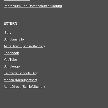
Impres­sum und Datenschutzerklärung
EXTERN
iServ
Schul­aus­fälle
Astra­Di­rect (Schließ­fä­cher)
Face­book
You­Tube
Schul­en­gel
Fair­trade Schools Blog
Mensa (Menü­part­ner)
Astra­Di­rect (Schließ­fä­cher)