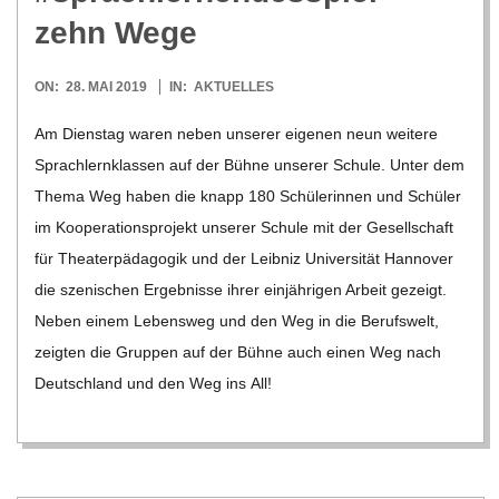
C
zehn Wege
H
2019-
ON:
28. MAI 2019
IN:
AKTUELLES
05-
Am Diens­tag waren neben unse­rer eige­nen neun wei­tere
U
28
Sprach­lern­klas­sen auf der Bühne unse­rer Schule. Unter dem
L
Thema Weg haben die knapp 180 Schü­le­rin­nen und Schü­ler
im Koope­ra­ti­ons­pro­jekt unse­rer Schule mit der Gesell­schaft
E
für Thea­ter­päd­ago­gik und der Leib­niz Uni­ver­si­tät Han­no­ver
die sze­ni­schen Ergeb­nisse ihrer ein­jäh­ri­gen Arbeit gezeigt.
Neben einem Lebens­weg und den Weg in die Berufs­welt,
zeig­ten die Grup­pen auf der Bühne auch einen Weg nach
Deutsch­land und den Weg ins All!