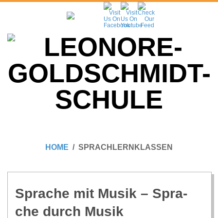
Skip
to
content
L
Primary
E
Navigation
HOME
SPRACHLERNKLASSEN
Menu
O
N
Spra­che mit Musik – Spra­
che durch Musik