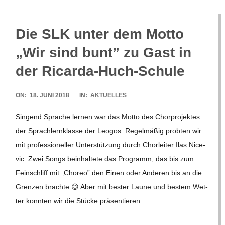
Die SLK unter dem Motto
„Wir sind bunt” zu Gast in
der Ricarda-Huch-Schule
2018-
ON:
18. JUNI 2018
IN:
AKTUELLES
06-
Sin­gend Spra­che ler­nen war das Motto des Chor­pro­jek­tes
18
der Sprach­lern­klasse der Leo­gos. Regel­mä­ßig prob­ten wir
mit pro­fes­sio­nel­ler Unter­stüt­zung durch Chor­lei­ter Ilas Nice­
vic. Zwei Songs beinhal­tete das Pro­gramm, das bis zum
Fein­schliff mit „Cho­reo” den Einen oder Ande­ren bis an die
Gren­zen brachte 😉 Aber mit bes­ter Laune und bes­tem Wet­
ter konn­ten wir die Stü­cke prä­sen­tie­ren.