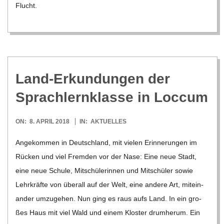
Flucht.
Land-Erkun­dun­gen der
Sprach­lern­klasse in Loccum
2018-
ON:
8. APRIL 2018
IN:
AKTUELLES
04-
Ange­kom­men in Deutsch­land, mit vie­len Erin­ne­run­gen im
08
Rücken und viel Frem­den vor der Nase: Eine neue Stadt,
eine neue Schule, Mit­schü­le­rin­nen und Mit­schü­ler sowie
Lehr­kräfte von über­all auf der Welt, eine andere Art, mit­ein­
an­der umzu­ge­hen. Nun ging es raus aufs Land. In ein gro­
ßes Haus mit viel Wald und einem Klos­ter drum­herum. Ein