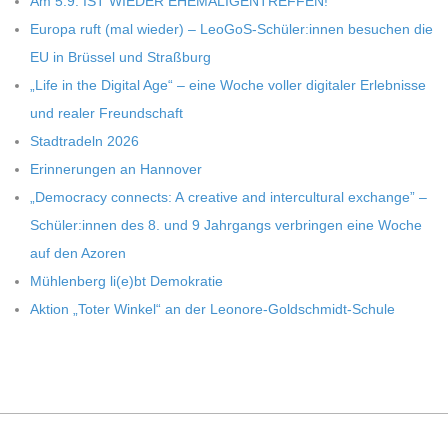
Am 5.9. IST WIEDER EHEMALIGENTREFFEN!
Europa ruft (mal wie­der) – LeoGoS-Schüler:innen besu­chen die
EU in Brüs­sel und Straßburg
„Life in the Digi­tal Age“ – eine Woche vol­ler digi­ta­ler Erleb­nisse
und rea­ler Freundschaft
Stadt­ra­deln 2026
Erin­ne­run­gen an Hannover
„Demo­cracy con­nects: A crea­tive and inter­cul­tu­ral exch­ange” –
Schüler:innen des 8. und 9 Jahr­gangs ver­brin­gen eine Woche
auf den Azoren
Müh­len­berg li(e)bt Demokratie
Aktion „Toter Win­kel“ an der Leonore-Goldschmidt-Schule