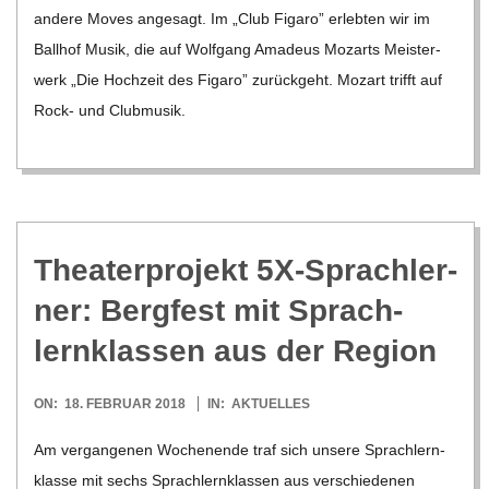
19
andere Moves ange­sagt. Im „Club Figaro” erleb­ten wir im
Ball­hof Musik, die auf Wolf­gang Ama­deus Mozarts Meis­ter­
werk „Die Hoch­zeit des Figaro” zurück­geht. Mozart trifft auf
Rock- und Club­mu­sik.
Thea­ter­pro­jekt 5X-Sprach­ler­
ner: Berg­fest mit Sprach­
lern­klas­sen aus der Region
2018-
ON:
18. FEBRUAR 2018
IN:
AKTUELLES
02-
Am ver­gan­ge­nen Wochen­ende traf sich unsere Sprach­lern­
18
klasse mit sechs Sprach­lern­klas­sen aus ver­schie­de­nen