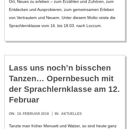
Ort, Neues zu erle­ben – zum Erzäh­len und Zuhö­ren, zum
Ent­de­cken und Aus­pro­bie­ren, zum gemein­sa­men Erle­ben
von Ver­trau­tem und Neuem. Unter die­sem Motto reiste die
Sprach­lern­klasse vom 16. bis 18.03. nach Loc­cum.
Lass uns noch’n biss­chen
Tan­zen… Opern­be­such mit
der Sprach­lern­klasse am 12.
Februar
2018-
ON:
19. FEBRUAR 2018
IN:
AKTUELLES
02-
Tanzte man frü­her Menu­ett und Wal­zer, so sind heute ganz