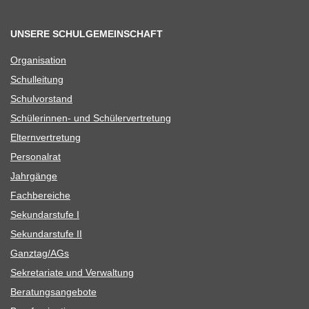
UNSERE SCHULGEMEINSCHAFT
Orga­ni­sa­tion
Schul­lei­tung
Schul­vor­stand
Schü­le­rin­nen- und Schülervertretung
Eltern­ver­tre­tung
Per­so­nal­rat
Jahr­gänge
Fach­be­rei­che
Sekun­dar­stufe I
Sekun­dar­stufe II
Ganztag/​​AGs
Sekre­ta­riate und Verwaltung
Bera­tungs­an­ge­bote