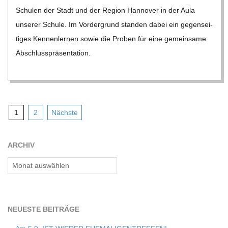
Schu­len der Stadt und der Region Han­no­ver in der Aula
unse­rer Schule. Im Vor­der­grund stan­den dabei ein gegen­sei­
ti­ges Ken­nen­ler­nen sowie die Pro­ben für eine gemein­same
Abschluss­prä­sen­ta­tion.
Seitennummerierung
1
2
Nächste
der
Beiträge
ARCHIV
Archiv
NEU­ESTE BEITRÄGE