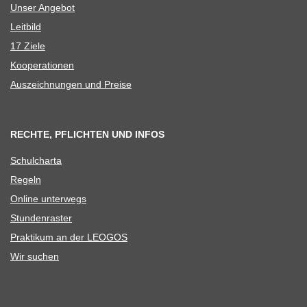
Unser Ange­bot
Leit­bild
17 Ziele
Koope­ra­tio­nen
Aus­zeich­nun­gen und Preise
RECHTE, PFLICHTEN UND INFOS
Schul­charta
Regeln
Online unter­wegs
Stun­den­ras­ter
Prak­ti­kum an der LEOGOS
Wir suchen