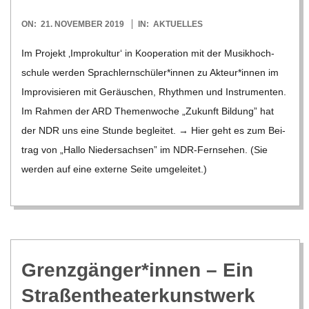
O
2019-
ON:
21. NOVEMBER 2019
IN:
AKTUELLES
R
11-
Im Pro­jekt ‚Impro­kul­tur‘ in Koope­ra­tion mit der Musik­hoch­
21
E
schule wer­den Sprachlernschüler*innen zu Akteur*innen im
Impro­vi­sie­ren mit Geräu­schen, Rhyth­men und Instru­men­ten.
-
Im Rah­men der ARD The­men­wo­che „Zukunft Bil­dung” hat
der NDR uns eine Stunde beglei­tet. → Hier geht es zum Bei­
G
trag von „Hallo Nie­der­sach­sen” im NDR-Fern­­se­hen. (Sie
wer­den auf eine externe Seite umge­lei­tet.)
O
L
D
Grenzgänger*innen – Ein
Stra­ßen­thea­ter­kunst­werk
S