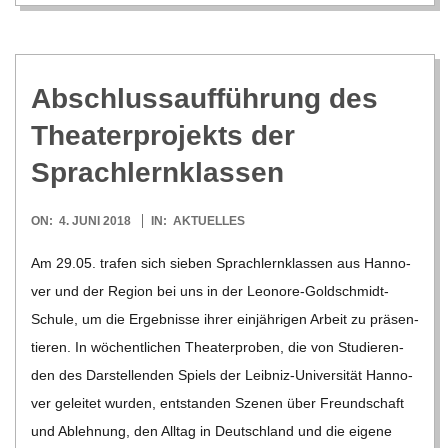
Abschluss­auf­füh­rung des
Thea­ter­pro­jekts der
Sprachlernklassen
2018-
ON:
4. JUNI 2018
IN:
AKTUELLES
06-
Am 29.05. tra­fen sich sie­ben Sprach­lern­klas­sen aus Han­no­
04
ver und der Region bei uns in der Leo­­nore-Gol­d­­schmidt-
Schule, um die Ergeb­nisse ihrer ein­jäh­ri­gen Arbeit zu prä­sen­
tie­ren. In wöchent­li­chen Thea­ter­pro­ben, die von Stu­die­ren­
den des Dar­stel­len­den Spiels der Lei­b­­niz-Uni­­ver­­­si­­tät Han­no­
ver gelei­tet wur­den, ent­stan­den Sze­nen über Freund­schaft
und Ableh­nung, den All­tag in Deutsch­land und die eigene