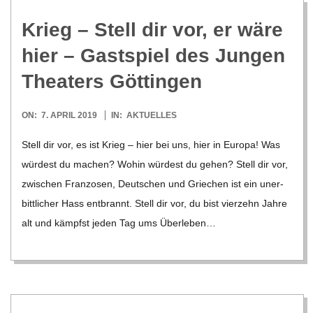
Krieg – Stell dir vor, er wäre
hier – Gast­spiel des Jun­gen
Thea­ters Göttingen
2019-
ON:
7. APRIL 2019
IN:
AKTUELLES
04-
Stell dir vor, es ist Krieg – hier bei uns, hier in Europa! Was
07
wür­dest du machen? Wohin wür­dest du gehen? Stell dir vor,
zwi­schen Fran­zo­sen, Deut­schen und Grie­chen ist ein uner­
bitt­li­cher Hass ent­brannt. Stell dir vor, du bist vier­zehn Jahre
alt und kämpfst jeden Tag ums Über­le­ben…