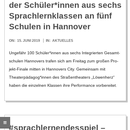
der Schüler*innen aus sechs
C
Sprach­lern­klas­sen an fünf
H
Schu­len in Hannover
M
2019-
ON:
15. JUNI 2019
IN:
AKTUELLES
06-
Unge­fähr 100 Schüler*innen aus sechs Inte­grier­ten Gesamt­
I
15
schu­len Han­no­vers tra­fen sich am Frei­tag zum gro­ßen Pro­­
jekt-Finale mit­ten in Han­no­vers City. Gemein­sam mit
D
Theaterpädagog*innen des Stra­ßen­thea­ters „Löwen­herz“
haben die ein­zel­nen Klas­sen ihre Per­for­mance vor­be­rei­tet.
T
-
S
#sprach­ler­nen­des­spiel –