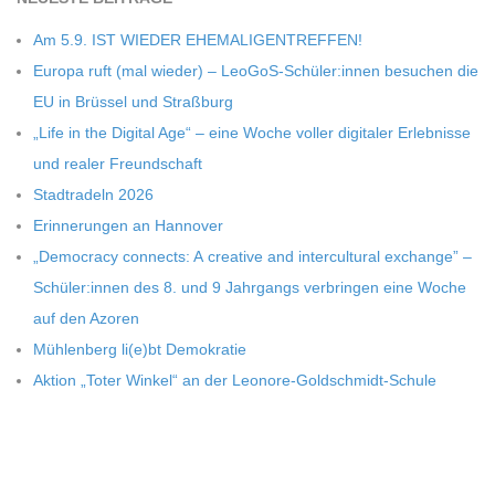
Am 5.9. IST WIEDER EHEMALIGENTREFFEN!
Europa ruft (mal wie­der) – LeoGoS-Schüler:innen besu­chen die
EU in Brüs­sel und Straßburg
„Life in the Digi­tal Age“ – eine Woche vol­ler digi­ta­ler Erleb­nisse
und rea­ler Freundschaft
Stadt­ra­deln 2026
Erin­ne­run­gen an Hannover
„Demo­cracy con­nects: A crea­tive and inter­cul­tu­ral exch­ange” –
Schüler:innen des 8. und 9 Jahr­gangs ver­brin­gen eine Woche
auf den Azoren
Müh­len­berg li(e)bt Demokratie
Aktion „Toter Win­kel“ an der Leonore-Goldschmidt-Schule