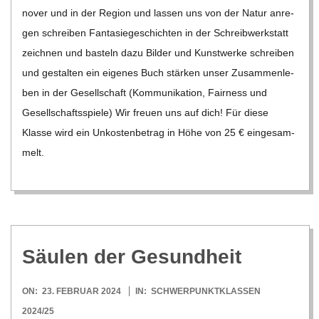
no­ver und in der Region und las­sen uns von der Natur anre­
gen schrei­ben Fan­ta­sie­ge­schich­ten in der Schreib­werk­statt
zeich­nen und bas­teln dazu Bil­der und Kunst­werke schrei­ben
und gestal­ten ein eige­nes Buch stär­ken unser Zusam­men­le­
ben in der Gesell­schaft (Kom­mu­ni­ka­tion, Fair­ness und
Gesell­schafts­spiele) Wir freuen uns auf dich! Für diese
Klasse wird ein Unkos­ten­be­trag in Höhe von 25 € ein­ge­sam­
melt.
Säu­len der Gesundheit
2024-
ON:
23. FEBRUAR 2024
IN:
SCHWERPUNKTKLASSEN
02-
2024/25