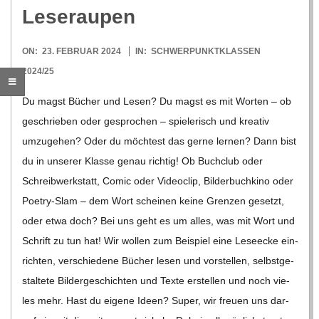
C
Leseraupen
H
2024-
ON:
23. FEBRUAR 2024
IN:
SCHWERPUNKTKLASSEN
02-
2024/25
U
23
Du magst Bücher und Lesen? Du magst es mit Wor­ten – ob
L
geschrie­ben oder gespro­chen – spie­le­risch und krea­tiv
umzu­ge­hen? Oder du möch­test das gerne ler­nen? Dann bist
E
du in unse­rer Klasse genau rich­tig! Ob Buch­club oder
Schreib­werk­statt, Comic oder Video­clip, Bil­der­buch­kino oder
Poetry-Slam – dem Wort schei­nen keine Gren­zen gesetzt,
oder etwa doch? Bei uns geht es um alles, was mit Wort und
Schrift zu tun hat! Wir wol­len zum Bei­spiel eine Lese­ecke ein­
rich­ten, ver­schie­dene Bücher lesen und vor­stel­len, selbst­ge­
stal­tete Bil­der­ge­schich­ten und Texte erstel­len und noch vie­
les mehr. Hast du eigene Ideen? Super, wir freuen uns dar­