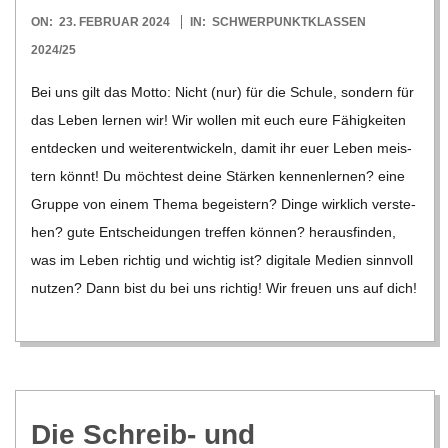
C
2024-
ON:
23. FEBRUAR 2024
IN:
SCHWERPUNKTKLASSEN
02-
2024/25
H
23
Bei uns gilt das Motto: Nicht (nur) für die Schule, son­dern für
M
das Leben ler­nen wir! Wir wol­len mit euch eure Fähig­kei­ten
ent­de­cken und wei­ter­ent­wi­ckeln, damit ihr euer Leben meis­
I
tern könnt! Du möch­test deine Stär­ken ken­nen­ler­nen? eine
Gruppe von einem Thema begeis­tern? Dinge wirk­lich ver­ste­
D
hen? gute Ent­schei­dun­gen tref­fen kön­nen? her­aus­fin­den,
was im Leben rich­tig und wich­tig ist? digi­tale Medien sinn­voll
T
nut­zen? Dann bist du bei uns rich­tig! Wir freuen uns auf dich!
-
S
Die Schreib- und