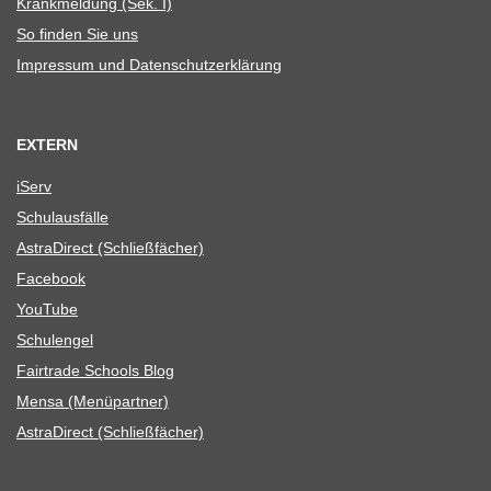
Krank­mel­dung (Sek. I)
So fin­den Sie uns
Impres­sum und Datenschutzerklärung
EXTERN
iServ
Schul­aus­fälle
Astra­Di­rect (Schließ­fä­cher)
Face­book
You­Tube
Schul­en­gel
Fair­trade Schools Blog
Mensa (Menü­part­ner)
Astra­Di­rect (Schließ­fä­cher)