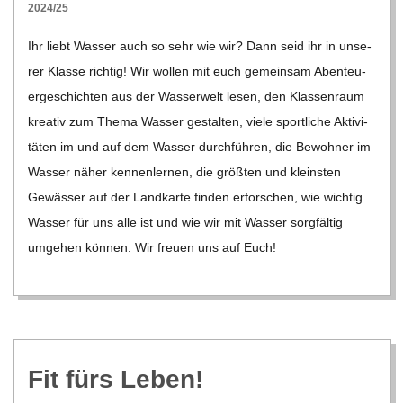
02-
2024/25
R
23
Ihr liebt Was­ser auch so sehr wie wir? Dann seid ihr in unse­
rer Klasse rich­tig! Wir wol­len mit euch gemein­sam Aben­teu­
E
er­ge­schich­ten aus der Was­ser­welt lesen, den Klas­sen­raum
krea­tiv zum Thema Was­ser gestal­ten, viele sport­li­che Akti­vi­
-
tä­ten im und auf dem Was­ser durch­füh­ren, die Bewoh­ner im
G
Was­ser näher ken­nen­ler­nen, die größ­ten und kleins­ten
Gewäs­ser auf der Land­karte fin­den erfor­schen, wie wich­tig
O
Was­ser für uns alle ist und wie wir mit Was­ser sorg­fäl­tig
umge­hen kön­nen. Wir freuen uns auf Euch!
L
D
S
Fit fürs Leben!