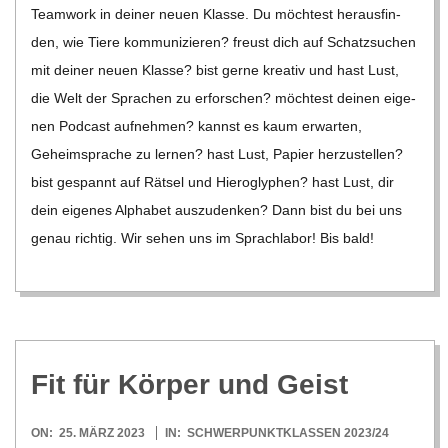
Team­work in dei­ner neuen Klasse. Du möch­test her­aus­fin­
den, wie Tiere kom­mu­ni­zie­ren? freust dich auf Schatz­su­chen
mit dei­ner neuen Klasse? bist gerne krea­tiv und hast Lust,
die Welt der Spra­chen zu erfor­schen? möch­test dei­nen eige­
nen Pod­cast auf­neh­men? kannst es kaum erwar­ten,
Geheim­spra­che zu ler­nen? hast Lust, Papier her­zu­stel­len?
bist gespannt auf Rät­sel und Hie­ro­gly­phen? hast Lust, dir
dein eige­nes Alpha­bet aus­zu­den­ken? Dann bist du bei uns
genau rich­tig. Wir sehen uns im Sprach­la­bor! Bis bald!
Fit für Kör­per und Geist
2023-
ON:
25. MÄRZ 2023
IN:
SCHWERPUNKTKLASSEN 2023/24