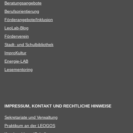
Bera­tungs­an­ge­bote
Berufs­ori­en­tie­rung
Förderangebote/​​Inklusion
Leo­Lab-Blog
För­der­ver­ein
Stadt- und Schulbibliothek
Impro­Kul­tur
Ener­­gie-LAB
Lese­men­to­ring
IMPRESSUM, KONTAKT UND RECHTLICHE HINWEISE
Sekre­ta­riate und Verwaltung
Prak­ti­kum an der LEOGOS