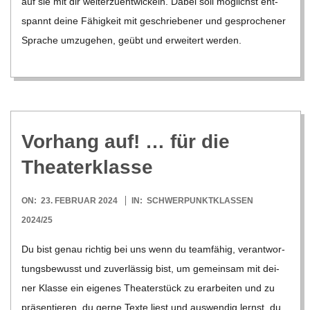
auf sie mit dir wei­ter­zu­ent­wi­ckeln. Dabei soll mög­lichst ent­
spannt deine Fähig­keit mit geschrie­be­ner und gespro­che­ner
Spra­che umzu­ge­hen, geübt und erwei­tert wer­den.
Vor­hang auf! … für die
Theaterklasse
2024-
ON:
23. FEBRUAR 2024
IN:
SCHWERPUNKTKLASSEN
02-
2024/25
23
Du bist genau rich­tig bei uns wenn du team­fä­hig, ver­ant­wor­
tungs­be­wusst und zuver­läs­sig bist, um gemein­sam mit dei­
ner Klasse ein eige­nes Thea­ter­stück zu erar­bei­ten und zu
prä­sen­tie­ren. du gerne Texte liest und aus­wen­dig lernst. du