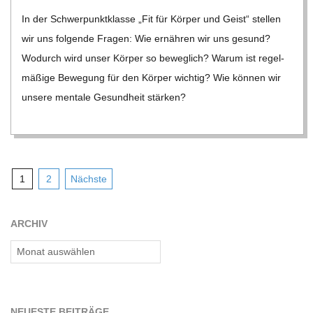
03-
In der Schwer­punkt­klasse „Fit für Kör­per und Geist“ stel­len
25
wir uns fol­gende Fra­gen: Wie ernäh­ren wir uns gesund?
Wodurch wird unser Kör­per so beweg­lich? Warum ist regel­
mä­ßige Bewe­gung für den Kör­per wich­tig? Wie kön­nen wir
unsere men­tale Gesund­heit stär­ken?
Seitennummerierung
1
2
Nächste
der
Beiträge
ARCHIV
Archiv
NEU­ESTE BEITRÄGE