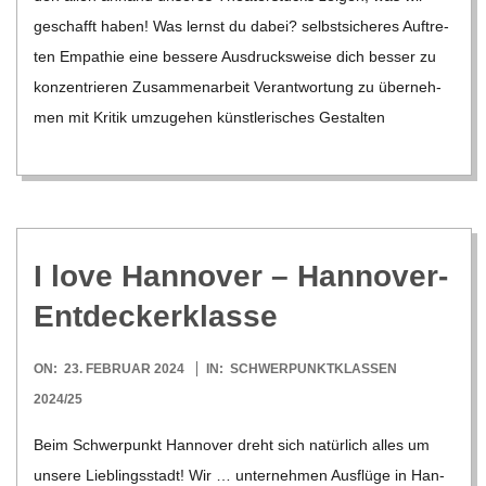
geschafft haben! Was lernst du dabei? selbst­si­che­res Auf­tre­
ten Empa­thie eine bes­sere Aus­drucks­weise dich bes­ser zu
kon­zen­trie­ren Zusam­men­ar­beit Ver­ant­wor­tung zu über­neh­
men mit Kri­tik umzu­ge­hen künst­le­ri­sches Gestal­ten
I love Han­no­ver – Hannover-
Entdeckerklasse
2024-
ON:
23. FEBRUAR 2024
IN:
SCHWERPUNKTKLASSEN
02-
2024/25
23
Beim Schwer­punkt Han­no­ver dreht sich natür­lich alles um
unsere Lieb­lings­stadt! Wir … unter­neh­men Aus­flüge in Han­