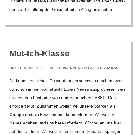
Hin­blick auf unsere Gesund­heit reflek­tie­ren und einen Leit­fa­
den zur Erhal­tung der Gesund­heit im All­tag erar­bei­ten.
Mut-Ich-Klasse
2023-
ON:
11. APRIL 2023
IN:
SCHWERPUNKTKLASSEN 2023/24
04-
Du kennst es sicher: Du wür­dest gerne etwas machen, was
11
du schon immer vor­hat­test? Etwas Neues aus­pro­bie­ren, was
du gese­hen hast oder was andere machen? ABER: Das
erfor­dert Mut! Zusam­men wol­len wir unsere Stär­ken als
Gruppe und als Ein­zel­per­son ken­nen­ler­nen. Wir wol­len
Neues erle­ben und uns her­aus­for­dern. Wir freuen uns hier
auf deine Ideen. Wir wol­len über unsere Schat­ten sprin­gen