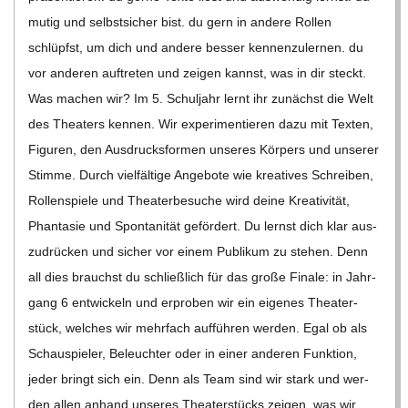
mutig und selbst­si­cher bist. du gern in andere Rol­len
schlüpfst, um dich und andere bes­ser ken­nen­zu­ler­nen. du
vor ande­ren auf­tre­ten und zei­gen kannst, was in dir steckt.
Was machen wir? Im 5. Schul­jahr lernt ihr zunächst die Welt
des Thea­ters ken­nen. Wir expe­ri­men­tie­ren dazu mit Tex­ten,
Figu­ren, den Aus­drucks­for­men unse­res Kör­pers und unse­rer
Stimme. Durch viel­fäl­tige Ange­bote wie krea­ti­ves Schrei­ben,
Rol­len­spiele und Thea­ter­be­su­che wird deine Krea­ti­vi­tät,
Phan­ta­sie und Spon­ta­ni­tät geför­dert. Du lernst dich klar aus­
zu­drü­cken und sicher vor einem Publi­kum zu ste­hen. Denn
all dies brauchst du schließ­lich für das große Finale: in Jahr­
gang 6 ent­wi­ckeln und erpro­ben wir ein eige­nes Thea­ter­
stück, wel­ches wir mehr­fach auf­füh­ren wer­den. Egal ob als
Schau­spie­ler, Beleuch­ter oder in einer ande­ren Funk­tion,
jeder bringt sich ein. Denn als Team sind wir stark und wer­
den allen anhand unse­res Thea­ter­stücks zei­gen, was wir