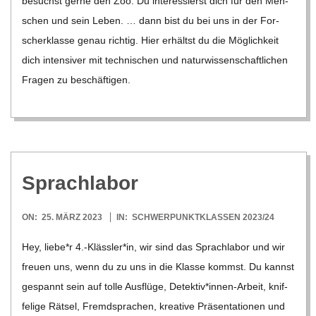
besuchst gerne den Zoo. Du inter­es­sierst dich für den Men­
schen und sein Leben. … dann bist du bei uns in der For­
scher­klasse genau rich­tig. Hier erhältst du die Mög­lich­keit
dich inten­si­ver mit tech­ni­schen und natur­wis­sen­schaft­li­chen
Fra­gen zu beschäf­ti­gen.
Sprach­la­bor
2023-
ON:
25. MÄRZ 2023
IN:
SCHWERPUNKTKLASSEN 2023/24
03-
Hey, liebe*r 4.-Klässler*in, wir sind das Sprach­la­bor und wir
25
freuen uns, wenn du zu uns in die Klasse kommst. Du kannst
gespannt sein auf tolle Aus­flüge, Detektiv*innen-Arbeit, knif­
fe­lige Rät­sel, Fremd­spra­chen, krea­tive Prä­sen­ta­tio­nen und