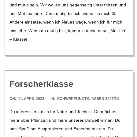
und mutig sein. Wir wol­len uns gegen­sei­tig unter­stüt­zen und
uns Mut machen. Denn mutig bin ich, wenn ich mich für
Andere ein­setze, wenn ich Neues wage, wenn ich für mich
ein­stehe. Wenn du mutig bist, komm in deine neue „Mut-Ich“
– Klasse!
For­scher­klasse
2023-
ON:
11. APRIL 2023
IN:
SCHWERPUNKTKLASSEN 2023/24
04-
Du inter­es­sierst dich für Natur und Tech­nik. Du möch­test
11
mehr über Pflan­zen und Tiere unse­rer Umwelt ler­nen. Du
hast Spaß am Aus­pro­bie­ren und Expe­ri­men­tie­ren. Du