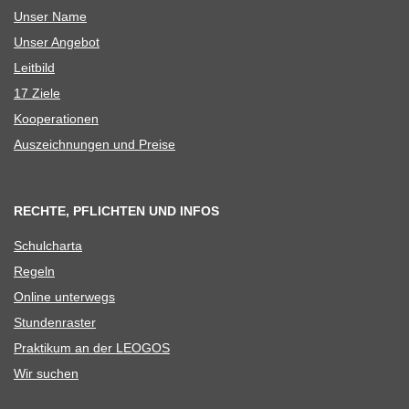
Unser Name
Unser Ange­bot
Leit­bild
17 Ziele
Koope­ra­tio­nen
Aus­zeich­nun­gen und Preise
RECHTE, PFLICHTEN UND INFOS
Schul­charta
Regeln
Online unter­wegs
Stun­den­ras­ter
Prak­ti­kum an der LEOGOS
Wir suchen