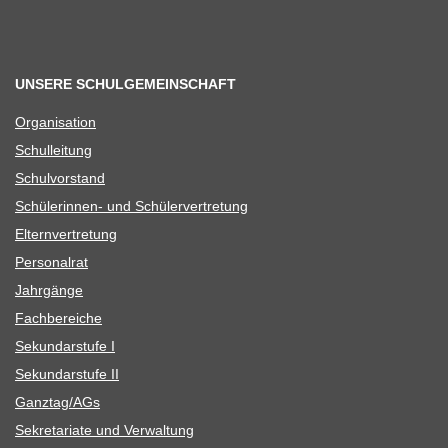
UNSERE SCHULGEMEINSCHAFT
Orga­ni­sa­tion
Schul­lei­tung
Schul­vor­stand
Schü­le­rin­nen- und Schülervertretung
Eltern­ver­tre­tung
Per­so­nal­rat
Jahr­gänge
Fach­be­rei­che
Sekun­dar­stufe I
Sekun­dar­stufe II
Ganztag/​​AGs
Sekre­ta­riate und Verwaltung