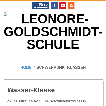
Skip
to
content
L
Primary
E
Navigation
HOME
SCHWERPUNKTKLASSEN
Menu
O
N
Was­ser-Klasse
O
2024-
ON:
23. FEBRUAR 2024
IN:
SCHWERPUNKTKLASSEN