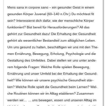
23
Mens sana in cor­pore sano – ein gesun­der Geist in einem
gesun­den Kör­per Juve­nal (60–140 n.Chr.) Du möch­test fit
sein? Inter­es­sierst dich dafür, wie der mensch­li­che Kör­per
funk­tio­niert? Bist bereit für Her­aus­for­de­run­gen? All das
gehört zur Gesund­heit dazu! Die Erhal­tung der Gesund­heit
gehört als wesent­li­cher Bestand­teil zum all­täg­li­chen Leben.
Um uns gesund zu hal­ten, beschäf­ti­gen wir uns mit den The­
men Ernäh­rung, Bewe­gung, Erho­lung, Psy­cho­lo­gie und die
Gestal­tung des Umfel­des. Dabei stel­len wir uns unter ande­
rem fol­gende Fra­gen: Wel­che Rolle spie­len Bewe­gung,
Ernäh­rung und unser Umfeld bei der Erhal­tung der Gesund­
heit? Wie kön­nen wir unsere psy­chi­sche Gesund­heit stär­
ken? Wel­che Rolle spielt die Gesund­heit beim Ler­nen? Wel­
che Rou­ti­nen kön­nen wir im All­tag eta­blie­ren? Zusam­men
wer­den wir… … uns bewe­gen, essen und unse­ren All­tag im