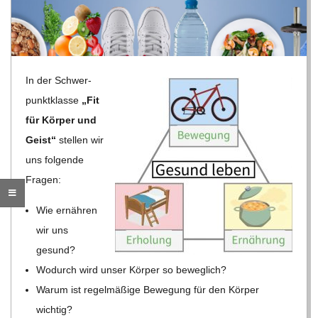
R
E
In der Schwer­
-
punkt­klasse
„Fit
für Kör­per und
G
Geist“
stel­len wir
uns fol­gende
O
Fragen:
Wie ernäh­ren
L
wir uns
D
gesund?
Wodurch wird unser Kör­per so beweglich?
S
Warum ist regel­mä­ßige Bewe­gung für den Kör­per
wichtig?