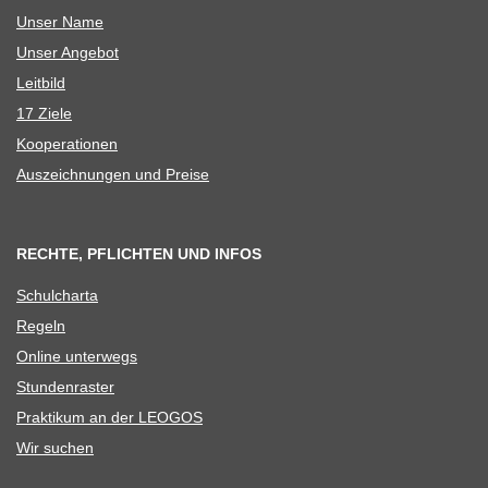
Unser Name
Unser Ange­bot
Leit­bild
17 Ziele
Koope­ra­tio­nen
Aus­zeich­nun­gen und Preise
RECHTE, PFLICHTEN UND INFOS
Schul­charta
Regeln
Online unter­wegs
Stun­den­ras­ter
Prak­ti­kum an der LEOGOS
Wir suchen