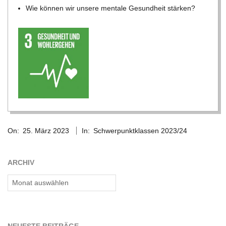
C
Wie kön­nen wir unsere men­tale Gesund­heit stärken?
H
M
I
D
2023-
On:
25. März 2023
In:
Schwerpunktklassen 2023/24
03-
T
25
ARCHIV
-
Archiv
S