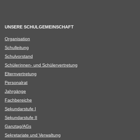
UNSERE SCHULGEMEINSCHAFT
Orga­ni­sa­tion
Schul­lei­tung
Schul­vor­stand
Schü­le­rin­nen- und Schülervertretung
Eltern­ver­tre­tung
Per­so­nal­rat
Jahr­gänge
Fach­be­rei­che
Sekun­dar­stufe I
Sekun­dar­stufe II
Ganztag/​​AGs
Sekre­ta­riate und Verwaltung