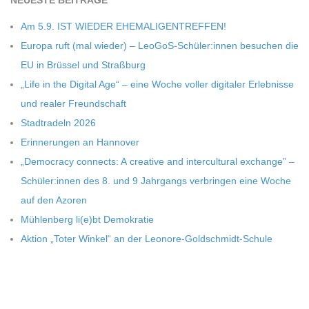
C
NEU­ESTE BEITRÄGE
Am 5.9. IST WIEDER EHEMALIGENTREFFEN!
H
Europa ruft (mal wie­der) – LeoGoS-Schüler:innen besu­chen die
EU in Brüs­sel und Straßburg
U
„Life in the Digi­tal Age“ – eine Woche vol­ler digi­ta­ler Erleb­nisse
und rea­ler Freundschaft
L
Stadt­ra­deln 2026
Erin­ne­run­gen an Hannover
E
„Demo­cracy con­nects: A crea­tive and inter­cul­tu­ral exch­ange” –
Schüler:innen des 8. und 9 Jahr­gangs ver­brin­gen eine Woche
auf den Azoren
Müh­len­berg li(e)bt Demokratie
Aktion „Toter Win­kel“ an der Leonore-Goldschmidt-Schule