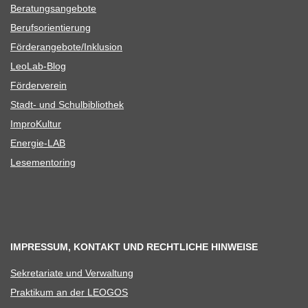
Bera­tungs­an­ge­bote
Berufs­ori­en­tie­rung
Förderangebote/​​Inklusion
Leo­Lab-Blog
För­der­ver­ein
Stadt- und Schulbibliothek
Impro­Kul­tur
Ener­­gie-LAB
Lese­men­to­ring
IMPRESSUM, KONTAKT UND RECHTLICHE HINWEISE
Sekre­ta­riate und Verwaltung
Prak­ti­kum an der LEOGOS