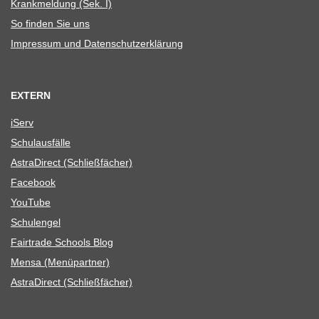
Krank­mel­dung (Sek. I)
So fin­den Sie uns
Impres­sum und Datenschutzerklärung
EXTERN
iServ
Schul­aus­fälle
Astra­Di­rect (Schließ­fä­cher)
Face­book
You­Tube
Schul­en­gel
Fair­trade Schools Blog
Mensa (Menü­part­ner)
Astra­Di­rect (Schließ­fä­cher)