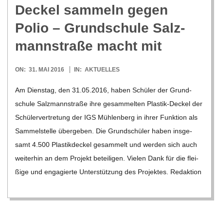
Deckel sam­meln gegen
Polio – Grund­schule Salz­
mann­straße macht mit
2016-
ON:
31. MAI 2016
IN:
AKTUELLES
05-
Am Diens­tag, den 31.05.2016, haben Schü­ler der Grund­
31
schule Salz­mann­straße ihre gesam­mel­ten Plas­­tik-Deckel der
Schü­ler­ver­tre­tung der IGS Müh­len­berg in ihrer Funk­tion als
Sam­mel­stelle über­ge­ben. Die Grund­schü­ler haben ins­ge­
samt 4.500 Plas­tik­de­ckel gesam­melt und wer­den sich auch
wei­ter­hin an dem Pro­jekt betei­li­gen. Vie­len Dank für die flei­
ßige und enga­gierte Unter­stüt­zung des Pro­jek­tes. Redak­tion