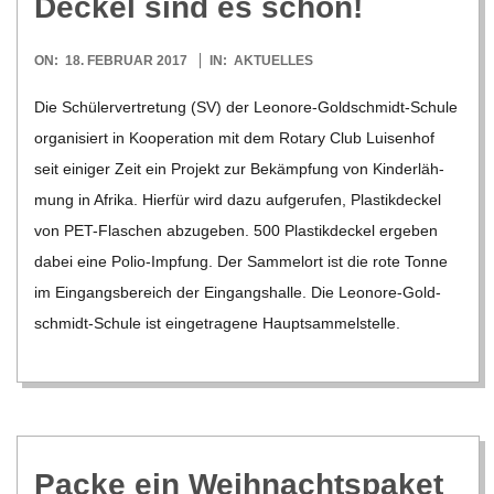
Deckel sind es schon!
R
2017-
ON:
18. FEBRUAR 2017
IN:
AKTUELLES
02-
E
Die Schü­ler­ver­tre­tung (SV) der Leo­­nore-Gol­d­­schmidt-Schule
18
orga­ni­siert in Koope­ra­tion mit dem Rotary Club Lui­sen­hof
-
seit eini­ger Zeit ein Pro­jekt zur Bekämp­fung von Kin­der­läh­
mung in Afrika. Hier­für wird dazu auf­ge­ru­fen, Plas­tik­de­ckel
G
von PET-Fla­­schen abzu­ge­ben. 500 Plas­tik­de­ckel erge­ben
dabei eine Polio-Imp­­fung. Der Sam­mel­ort ist die rote Tonne
O
im Ein­gangs­be­reich der Ein­gangs­halle. Die Leo­­nore-Gol­d­­
schmidt-Schule ist ein­ge­tra­gene Haupt­sam­mel­stelle.
L
D
S
Packe ein Weihnachtspaket