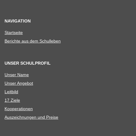
NAVIGATION
Start­seite
Berichte aus dem Schulleben
UNSER SCHULPROFIL
Unser Name
Unser Ange­bot
Leit­bild
17 Ziele
Koope­ra­tio­nen
Aus­zeich­nun­gen und Preise