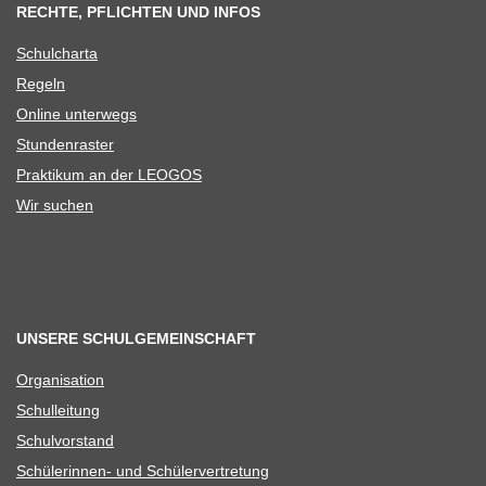
RECHTE, PFLICHTEN UND INFOS
Schul­charta
Regeln
Online unter­wegs
Stun­den­ras­ter
Prak­ti­kum an der LEOGOS
Wir suchen
UNSERE SCHULGEMEINSCHAFT
Orga­ni­sa­tion
Schul­lei­tung
Schul­vor­stand
Schü­le­rin­nen- und Schülervertretung