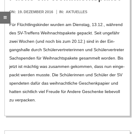
C
2016-
ON:
19. DEZEMBER 2016
IN:
AKTUELLES
H
12-
Für Flücht­lings­kin­der wur­den am Diens­tag, 13.12., wäh­rend
19
des SV-Tre­f­­fens Weih­nachts­pa­kete gepackt. Seit unge­fähr
M
zwei Wochen (und noch bis zum 20.12.) sind in der Ein­
gangs­halle durch Schü­ler­ver­tre­te­rin­nen und Schü­ler­ver­tre­ter
I
Sach­spen­den für Weih­nachts­pa­kete gesam­melt wor­den. Bis
jetzt ist mäch­tig was zusam­men gekom­men, dass nun ein­ge­
D
packt wer­den musste. Die Schü­le­rin­nen und Schü­ler der SV
spen­de­ten dafür das weih­nacht­li­che Geschenk­pa­pier und
T
hat­ten sicht­lich viel Freude für Andere Geschenke lie­be­voll
zu ver­pa­cken.
-
S