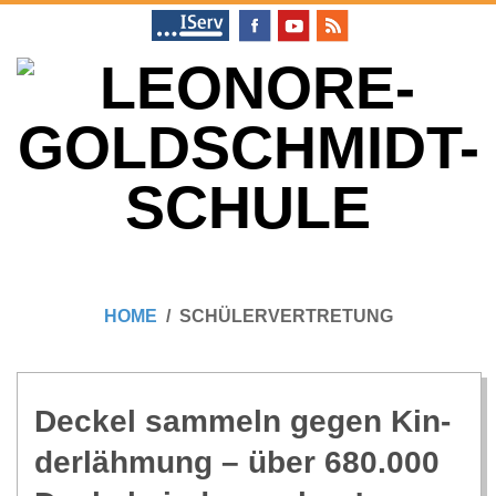
Skip
to
content
L
Primary
E
Navigation
HOME
SCHÜLERVERTRETUNG
Menu
O
N
Deckel sam­meln gegen Kin­
der­läh­mung – über 680.000
O