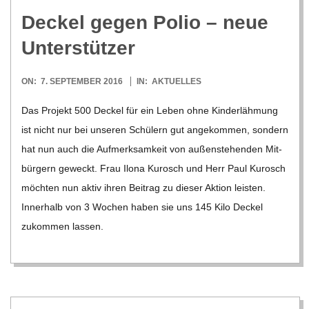
C
Deckel gegen Polio – neue
H
Unterstützer
U
2016-
ON:
7. SEPTEMBER 2016
IN:
AKTUELLES
09-
L
Das Pro­jekt 500 Deckel für ein Leben ohne Kin­der­läh­mung
07
ist nicht nur bei unse­ren Schü­lern gut ange­kom­men, son­dern
E
hat nun auch die Auf­merk­sam­keit von außen­ste­hen­den Mit­
bür­gern geweckt. Frau Ilona Kur­osch und Herr Paul Kur­osch
möch­ten nun aktiv ihren Bei­trag zu die­ser Aktion leis­ten.
Inner­halb von 3 Wochen haben sie uns 145 Kilo Deckel
zukom­men las­sen.