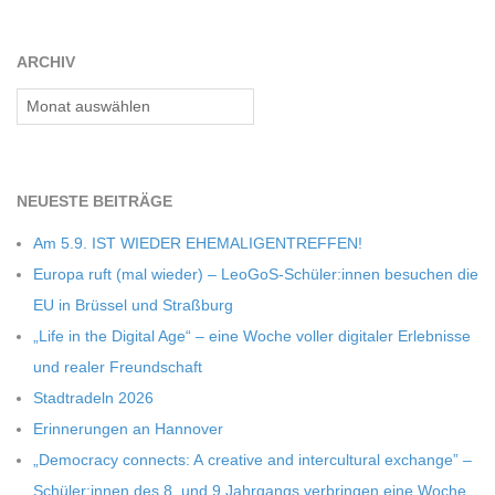
ARCHIV
Archiv
NEU­ESTE BEITRÄGE
Am 5.9. IST WIEDER EHEMALIGENTREFFEN!
Europa ruft (mal wie­der) – LeoGoS-Schüler:innen besu­chen die
EU in Brüs­sel und Straßburg
„Life in the Digi­tal Age“ – eine Woche vol­ler digi­ta­ler Erleb­nisse
und rea­ler Freundschaft
Stadt­ra­deln 2026
Erin­ne­run­gen an Hannover
„Demo­cracy con­nects: A crea­tive and inter­cul­tu­ral exch­ange” –
Schüler:innen des 8. und 9 Jahr­gangs ver­brin­gen eine Woche