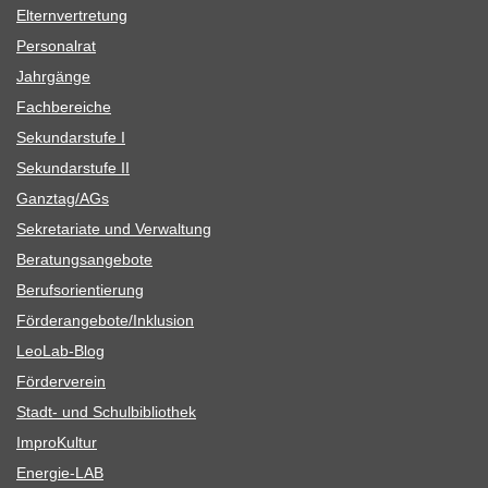
Eltern­ver­tre­tung
Per­so­nal­rat
Jahr­gänge
Fach­be­rei­che
Sekun­dar­stufe I
Sekun­dar­stufe II
Ganztag/​​AGs
Sekre­ta­riate und Verwaltung
Bera­tungs­an­ge­bote
Berufs­ori­en­tie­rung
Förderangebote/​​Inklusion
Leo­Lab-Blog
För­der­ver­ein
Stadt- und Schulbibliothek
Impro­Kul­tur
Ener­­gie-LAB