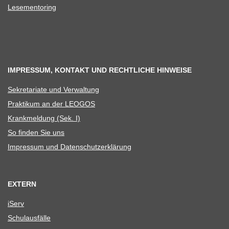
Lese­men­to­ring
IMPRESSUM, KONTAKT UND RECHTLICHE HINWEISE
Sekre­ta­riate und Verwaltung
Prak­ti­kum an der LEOGOS
Krank­mel­dung (Sek. I)
So fin­den Sie uns
Impres­sum und Datenschutzerklärung
EXTERN
iServ
Schul­aus­fälle