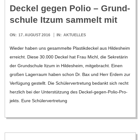
Deckel gegen Polio – Grund­
schule Itzum sam­melt mit
2016-
ON:
17. AUGUST 2016
IN:
AKTUELLES
08-
Wie­der haben uns gesam­melte Plas­tik­de­ckel aus Hil­des­heim
17
erreicht. Diese 30.000 Deckel hat Frau Michl, die Sekre­tä­rin
der Grund­schule Itzum in Hil­des­heim, mit­ge­bracht. Einen
gro­ßen Lager­raum haben schon Dr. Bax und Herr Erdem zur
Ver­fü­gung gestellt. Die Schü­ler­ver­tre­tung bedankt sich recht
herz­lich bei der Unter­stüt­zung des Deckel-gegen-Polio-Pro­
jekts. Eure Schü­ler­ver­tre­tung