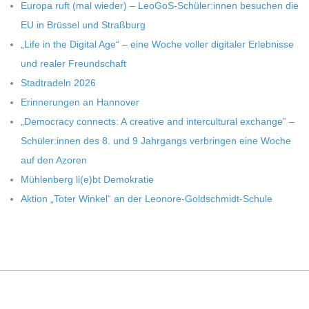
C
Europa ruft (mal wie­der) – LeoGoS-Schüler:innen besu­chen die
EU in Brüs­sel und Straßburg
H
„Life in the Digi­tal Age“ – eine Woche vol­ler digi­ta­ler Erleb­nisse
und rea­ler Freundschaft
U
Stadt­ra­deln 2026
Erin­ne­run­gen an Hannover
L
„Demo­cracy con­nects: A crea­tive and inter­cul­tu­ral exch­ange” –
Schüler:innen des 8. und 9 Jahr­gangs ver­brin­gen eine Woche
E
auf den Azoren
Müh­len­berg li(e)bt Demokratie
Aktion „Toter Win­kel“ an der Leonore-Goldschmidt-Schule