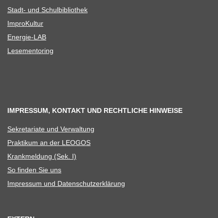
Stadt- und Schulbibliothek
Impro­Kul­tur
Ener­­gie-LAB
Lese­men­to­ring
IMPRESSUM, KONTAKT UND RECHTLICHE HINWEISE
Sekre­ta­riate und Verwaltung
Prak­ti­kum an der LEOGOS
Krank­mel­dung (Sek. I)
So fin­den Sie uns
Impres­sum und Datenschutzerklärung