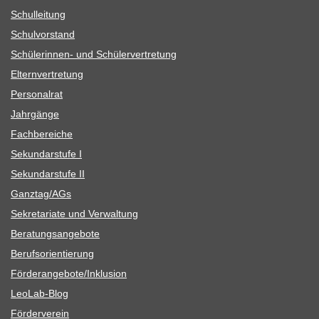
Schul­lei­tung
Schul­vor­stand
Schü­le­rin­nen- und Schülervertretung
Eltern­ver­tre­tung
Per­so­nal­rat
Jahr­gänge
Fach­be­rei­che
Sekun­dar­stufe I
Sekun­dar­stufe II
Ganztag/​​AGs
Sekre­ta­riate und Verwaltung
Bera­tungs­an­ge­bote
Berufs­ori­en­tie­rung
Förderangebote/​​Inklusion
Leo­Lab-Blog
För­der­ver­ein