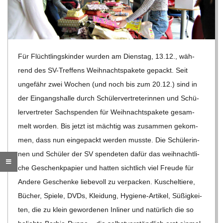
R
E
Für Flücht­lings­kin­der wur­den am Diens­tag, 13.12., wäh­
-
rend des SV-Tref­fens Weih­nachts­pa­kete gepackt. Seit
unge­fähr zwei Wochen (und noch bis zum 20.12.) sind in
G
der Ein­gangs­halle durch Schü­ler­ver­tre­te­rin­nen und Schü­
ler­ver­tre­ter Sach­spen­den für Weih­nachts­pa­kete gesam­
O
melt wor­den. Bis jetzt ist mäch­tig was zusam­men gekom­
men, dass nun ein­ge­packt wer­den musste. Die Schü­le­rin­
L
nen und Schü­ler der SV spen­de­ten dafür das weih­nacht­li­
che Geschenk­pa­pier und hat­ten sicht­lich viel Freude für
D
Andere Geschenke lie­be­voll zu ver­pa­cken.
Kuschel­tiere,
Bücher, Spiele, DVDs, Klei­dung, Hygiene-Arti­kel, Süßig­kei­
S
ten, die zu klein gewor­de­nen Inli­ner und natür­lich die so