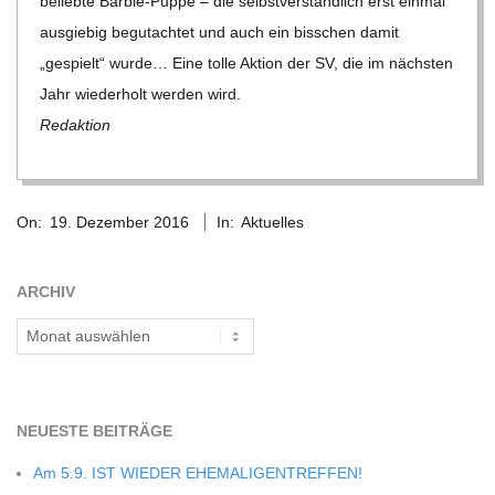
beliebte Bar­bie-Puppe – die selbst­ver­ständ­lich erst ein­mal
C
aus­gie­big begut­ach­tet und auch ein biss­chen damit
„gespielt“ wurde… Eine tolle Aktion der SV, die im nächs­ten
H
Jahr wie­der­holt wer­den wird.
Redak­tion
M
I
2016-
On:
19. Dezember 2016
In:
Aktuelles
12-
D
19
ARCHIV
T
Archiv
-
S
NEU­ESTE BEITRÄGE
Am 5.9. IST WIEDER EHEMALIGENTREFFEN!