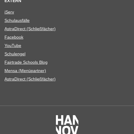
EXTERN
iServ
Schul­aus­fälle
Astra­Di­rect (Schließ­fä­cher)
Face­book
You­Tube
Schul­en­gel
Fair­trade Schools Blog
Mensa (Menü­part­ner)
Astra­Di­rect (Schließ­fä­cher)