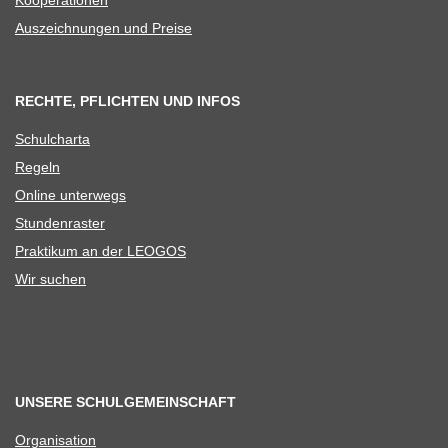
Aus­zeich­nun­gen und Preise
RECHTE, PFLICHTEN UND INFOS
Schul­charta
Regeln
Online unter­wegs
Stun­den­ras­ter
Prak­ti­kum an der LEOGOS
Wir suchen
UNSERE SCHULGEMEINSCHAFT
Orga­ni­sa­tion