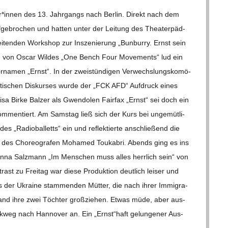
er*innen des 13. Jahr­gangs nach Ber­lin. Direkt nach dem
ge­bro­chen und hat­ten unter der Lei­tung des Thea­ter­päd­
ei­ten­den Work­shop zur Insze­nie­rung „Bun­burry. Ernst sein
­lage von Oscar Wil­des „One Bench Four Move­ments“ lud ein
or­na­men „Ernst“. In der zwei­stün­di­gen Ver­wechs­lungs­ko­mö­
li­ti­schen Dis­kur­ses wurde der „FCK AFD“ Auf­druck eines
Lisa Birke Bal­zer als Gwen­do­len Fair­fax „Ernst“ sei doch ein
kom­men­tiert. Am Sams­tag ließ sich der Kurs bei unge­müt­li­
es „Radio­bal­letts“ ein und reflek­tierte anschlie­ßend die
 des Cho­reo­gra­fen Moha­med Tou­ka­bri. Abends ging es ins
na Salz­mann „Im Men­schen muss alles herr­lich sein“ von
t zu Frei­tag war diese Pro­duk­tion deut­lich lei­ser und
s der Ukraine stam­men­den Müt­ter, die nach ihrer Immi­gra­
nd ihre zwei Töch­ter groß­zie­hen. Etwas müde, aber aus­
­weg nach Han­no­ver an. Ein „Ernst“haft gelun­ge­ner Aus­