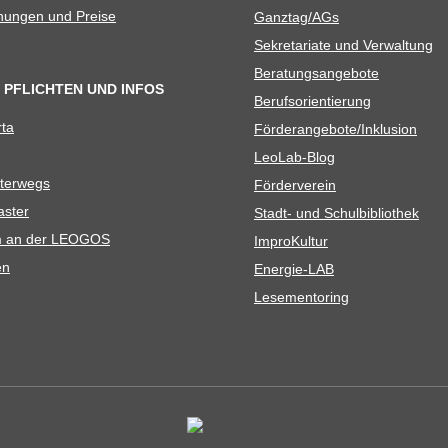
­nun­gen und Preise
Ganztag/​​AGs
Sekre­ta­riate und Verwaltung
Bera­tungs­an­ge­bote
 PFLICHTEN UND INFOS
Berufs­ori­en­tie­rung
rta
Förderangebote/​​Inklusion
Leo­Lab-Blog
ter­wegs
För­der­ver­ein
as­ter
Stadt- und Schulbibliothek
kum an der LEOGOS
Impro­Kul­tur
en
Ener­­gie-LAB
Lese­men­to­ring