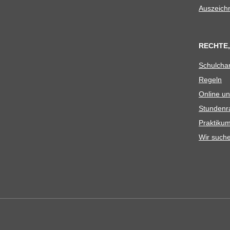
Aus­zeich
RECHTE,
Schul­cha
Regeln
Online un
Stun­den­r
Prak­ti­
Wir such