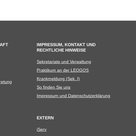
AFT
IMPRESSUM, KONTAKT UND
RECHTLICHE HINWEISE
Sekre­ta­riate und Verwaltung
Prak­ti­kum an der LEOGOS
Krank­mel­dung (Sek. I)
tretung
So fin­den Sie uns
Impres­sum und Datenschutzerklärung
EXTERN
iServ