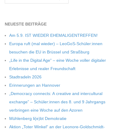
NEU­ESTE BEITRÄGE
Am 5.9. IST WIEDER EHEMALIGENTREFFEN!
Europa ruft (mal wie­der) – LeoGoS-Schüler:innen
besu­chen die EU in Brüs­sel und Straßburg
„Life in the Digi­tal Age“ – eine Woche vol­ler digi­ta­ler
Erleb­nisse und rea­ler Freundschaft
Stadt­ra­deln 2026
Erin­ne­run­gen an Hannover
„Demo­cracy con­nects: A crea­tive and inter­cul­tu­ral
exch­ange” – Schüler:innen des 8. und 9 Jahr­gangs
ver­brin­gen eine Woche auf den Azoren
Müh­len­berg li(e)bt Demokratie
Aktion „Toter Win­kel“ an der Leonore-Goldschmidt-