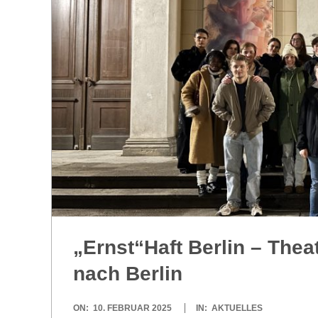
R
E
-
G
O
L
„Ernst“Haft Ber­lin – Thea­
D
nach Berlin
S
2025-
ON:
10. FEBRUAR 2025
IN:
AKTUELLES