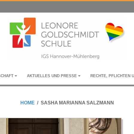
­SCHAFT
AKTU­EL­LES UND PRESSE
RECHTE, PFLICH­TEN 
HOME
SASHA MARIANNA SALZMANN