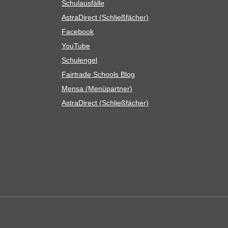
Schul­aus­fälle
Astra­Di­rect (Schließ­fä­cher)
Face­book
You­Tube
Schul­en­gel
Fair­trade Schools Blog
Mensa (Menü­part­ner)
Astra­Di­rect (Schließ­fä­cher)