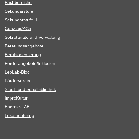
Fach­be­rei­che
Sekun­dar­stufe I
Sekun­dar­stufe II
Ganztag/​​AGs
Sekre­ta­riate und Verwaltung
Bera­tungs­an­ge­bote
Berufs­ori­en­tie­rung
Förderangebote/​​Inklusion
Leo­Lab-Blog
För­der­ver­ein
Stadt- und Schulbibliothek
Impro­Kul­tur
Ener­­gie-LAB
Lese­men­to­ring