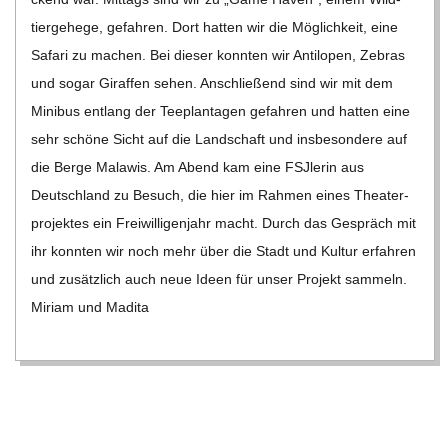
C
tier­ge­hege, gefah­ren. Dort hat­ten wir die Mög­lich­keit, eine
Safari zu machen. Bei die­ser konn­ten wir Anti­lo­pen, Zebras
H
und sogar Giraf­fen sehen. Anschlie­ßend sind wir mit dem
Mini­bus ent­lang der Tee­plan­ta­gen gefah­ren und hat­ten eine
M
sehr schöne Sicht auf die Land­schaft und ins­be­son­dere auf
die Berge Mala­wis. Am Abend kam eine FSJ­le­rin aus
I
Deutsch­land zu Besuch, die hier im Rah­men eines Thea­ter­
pro­jek­tes ein Frei­wil­li­gen­jahr macht. Durch das Gespräch mit
D
ihr konn­ten wir noch mehr über die Stadt und Kul­tur erfah­ren
und zusätz­lich auch neue Ideen für unser Pro­jekt sam­meln.
T
Miriam und Madita
-
S