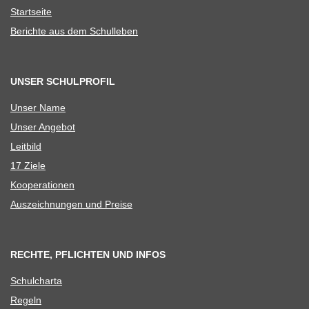
Start­seite
Berichte aus dem Schulleben
UNSER SCHULPROFIL
Unser Name
Unser Ange­bot
Leit­bild
17 Ziele
Koope­ra­tio­nen
Aus­zeich­nun­gen und Preise
RECHTE, PFLICHTEN UND INFOS
Schul­charta
Regeln