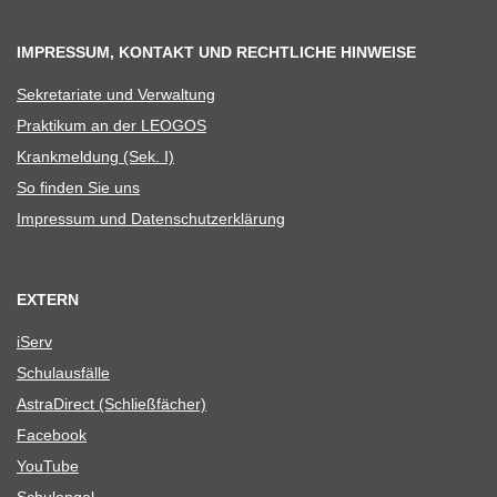
IMPRESSUM, KONTAKT UND RECHTLICHE HINWEISE
Sekre­ta­riate und Verwaltung
Prak­ti­kum an der LEOGOS
Krank­mel­dung (Sek. I)
So fin­den Sie uns
Impres­sum und Datenschutzerklärung
EXTERN
iServ
Schul­aus­fälle
Astra­Di­rect (Schließ­fä­cher)
Face­book
You­Tube