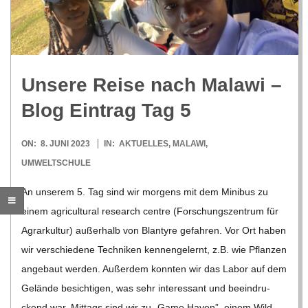
R
E
Unsere Reise nach Malawi –
-
Blog Ein­trag Tag 5
G
2023-
ON:
8. JUNI 2023
IN:
AKTUELLES
,
MALAWI
,
06-
UMWELTSCHULE
O
08
An unse­rem 5. Tag sind wir mor­gens mit dem Mini­bus zu
L
einem agri­cul­tu­ral rese­arch centre (For­schungs­zen­trum für
Agrar­kul­tur) außer­halb von Blan­tyre gefah­ren. Vor Ort haben
D
wir ver­schie­dene Tech­ni­ken ken­nen­ge­lernt, z.B. wie Pflan­zen
ange­baut wer­den. Außer­dem konn­ten wir das Labor auf dem
S
Gelände besich­ti­gen, was sehr inter­es­sant und beein­dru­
ckend war. Mit­tags sind wir zu „Game Haven”, einem Wild­