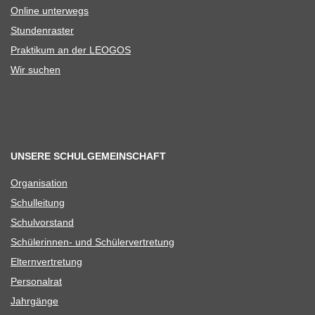
Online unter­wegs
Stun­den­ras­ter
Prak­ti­kum an der LEOGOS
Wir suchen
UNSERE SCHULGEMEINSCHAFT
Orga­ni­sa­tion
Schul­lei­tung
Schul­vor­stand
Schü­le­rin­nen- und Schülervertretung
Eltern­ver­tre­tung
Per­so­nal­rat
Jahr­gänge