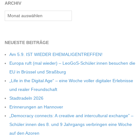
C
ARCHIV
Archiv
H
U
NEU­ESTE BEITRÄGE
L
Am 5.9. IST WIEDER EHEMALIGENTREFFEN!
Europa ruft (mal wie­der) – LeoGoS-Schüler:innen besu­chen die
E
EU in Brüs­sel und Straßburg
„Life in the Digi­tal Age“ – eine Woche vol­ler digi­ta­ler Erleb­nisse
und rea­ler Freundschaft
Stadt­ra­deln 2026
Erin­ne­run­gen an Hannover
„Demo­cracy con­nects: A crea­tive and inter­cul­tu­ral exch­ange” –
Schüler:innen des 8. und 9 Jahr­gangs ver­brin­gen eine Woche
auf den Azoren