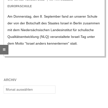
O
09-
EUROPASCHULE
R
18
Am Don­ners­tag, den 8. Sep­tem­ber fand an unse­rer Schule
der von der Bot­schaft des Staa­tes Israel in Ber­lin zusam­men
E
mit dem Nie­der­säch­si­schen Lan­des­in­sti­tut für schu­li­sche
Qua­li­täts­ent­wick­lung (NLQ) ver­an­stal­tete Israel-Tag unter
-
dem Motto “Israel anders ken­nen­ler­nen” statt.
G
O
L
ARCHIV
Archiv
D
S