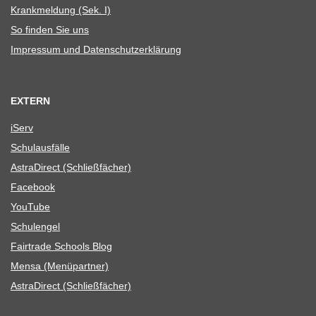
Krank­mel­dung (Sek. I)
So fin­den Sie uns
Impres­sum und Datenschutzerklärung
EXTERN
iServ
Schul­aus­fälle
Astra­Di­rect (Schließ­fä­cher)
Face­book
You­Tube
Schul­en­gel
Fair­trade Schools Blog
Mensa (Menü­part­ner)
Astra­Di­rect (Schließ­fä­cher)