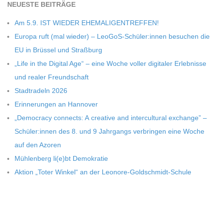
NEU­ESTE BEITRÄGE
C
Am 5.9. IST WIEDER EHEMALIGENTREFFEN!
Europa ruft (mal wie­der) – LeoGoS-Schüler:innen besu­chen die
H
EU in Brüs­sel und Straßburg
„Life in the Digi­tal Age“ – eine Woche vol­ler digi­ta­ler Erleb­nisse
M
und rea­ler Freundschaft
Stadt­ra­deln 2026
I
Erin­ne­run­gen an Hannover
„Demo­cracy con­nects: A crea­tive and inter­cul­tu­ral exch­ange” –
D
Schüler:innen des 8. und 9 Jahr­gangs ver­brin­gen eine Woche
T
auf den Azoren
Müh­len­berg li(e)bt Demokratie
-
Aktion „Toter Win­kel“ an der Leonore-Goldschmidt-Schule
S