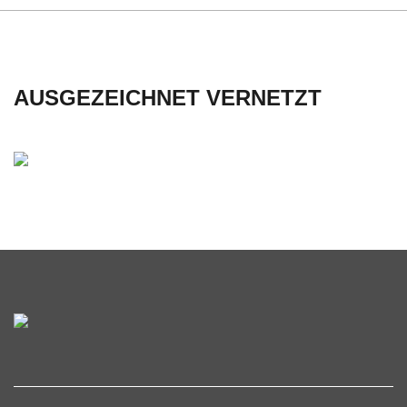
C
H
AUSGEZEICHNET VERNETZT
U
L
E