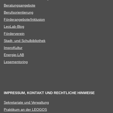
Bera­tungs­an­ge­bote
Berufs­ori­en­tie­rung
Förderangebote/​​Inklusion
Leo­Lab-Blog
För­der­ver­ein
Stadt- und Schulbibliothek
Impro­Kul­tur
Ener­­gie-LAB
Lese­men­to­ring
IMPRESSUM, KONTAKT UND RECHTLICHE HINWEISE
Sekre­ta­riate und Verwaltung
Prak­ti­kum an der LEOGOS