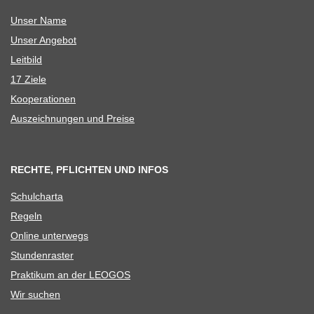
Unser Name
Unser Ange­bot
Leit­bild
17 Ziele
Koope­ra­tio­nen
Aus­zeich­nun­gen und Preise
RECHTE, PFLICHTEN UND INFOS
Schul­charta
Regeln
Online unter­wegs
Stun­den­ras­ter
Prak­ti­kum an der LEOGOS
Wir suchen