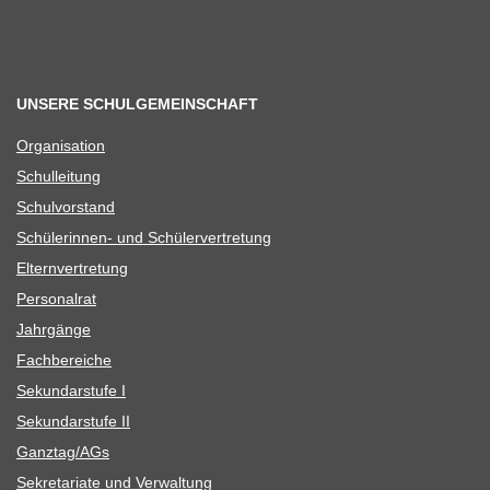
UNSERE SCHULGEMEINSCHAFT
Orga­ni­sa­tion
Schul­lei­tung
Schul­vor­stand
Schü­le­rin­nen- und Schülervertretung
Eltern­ver­tre­tung
Per­so­nal­rat
Jahr­gänge
Fach­be­rei­che
Sekun­dar­stufe I
Sekun­dar­stufe II
Ganztag/​​AGs
Sekre­ta­riate und Verwaltung