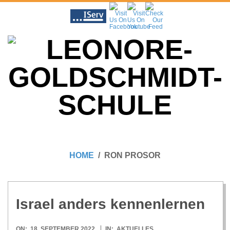
Skip
to
content
L
Primary
E
Navigation
HOME
RON PROSOR
Menu
O
N
Israel anders kennenlernen
2022-
ON:
18. SEPTEMBER 2022
IN:
AKTUELLES
,