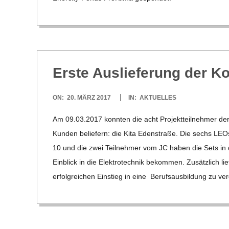
H
M
I
Erste Aus­lie­fe­rung der 
D
2017-
ON:
20. MÄRZ 2017
IN:
AKTUELLES
T
03-
Am 09.03.2017 konn­ten die acht Pro­jekt­teil­neh­mer der K
20
-
Kun­den belie­fern: die Kita Eden­straße. Die sechs LEO
10 und die zwei Teil­neh­mer vom JC haben die Sets in
S
Ein­blick in die Elek­tro­tech­nik bekom­men. Zusätz­lich 
erfolg­rei­chen Ein­stieg in eine Berufs­aus­bil­dung zu ver
C
H