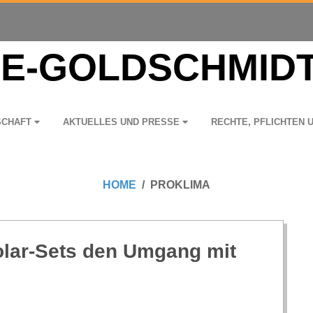
­SCHAFT
AKTU­EL­LES UND PRESSE
RECHTE, PFLICH­TEN 
HOME
PROKLIMA
Solar-Sets den Umgang mit