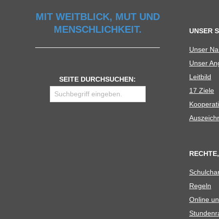
MIT WEITBLICK, MUT UND
MENSCHLICHKEIT.
UNSER 
Unser N
Unser Ang
Leit­bild
SEITE DURCHSUCHEN:
17 Ziele
Koope­ra­t
Aus­zeich
RECHTE,
Schul­cha
Regeln
Online un
Stun­den­r