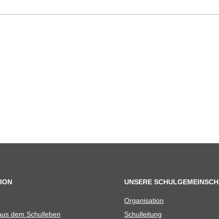
ION
UNSERE SCHULGEMEINSCH
Orga­ni­sa­tion
 aus dem Schulleben
Schul­lei­tung