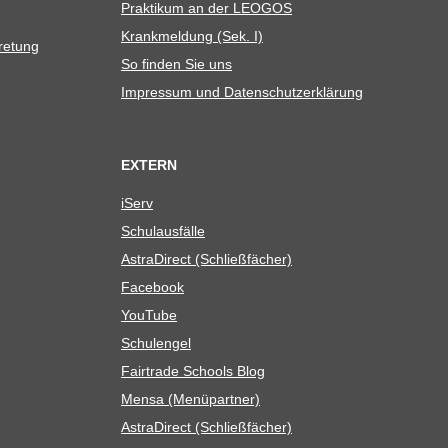
Prak­ti­kum an der LEOGOS
Krank­mel­dung (Sek. I)
tretung
So fin­den Sie uns
Impres­sum und Datenschutzerklärung
EXTERN
iServ
Schul­aus­fälle
Astra­Di­rect (Schließ­fä­cher)
Face­book
You­Tube
Schul­en­gel
Fair­trade Schools Blog
Mensa (Menü­part­ner)
Astra­Di­rect (Schließ­fä­cher)