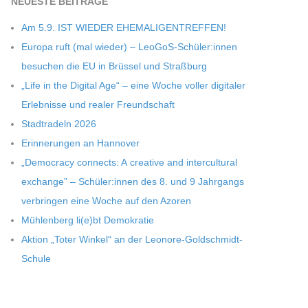
NEU­ESTE BEITRÄGE
Am 5.9. IST WIEDER EHEMALIGENTREFFEN!
Europa ruft (mal wie­der) – LeoGoS-Schüler:innen
besu­chen die EU in Brüs­sel und Straßburg
„Life in the Digi­tal Age“ – eine Woche vol­ler digi­ta­ler
Erleb­nisse und rea­ler Freundschaft
Stadt­ra­deln 2026
Erin­ne­run­gen an Hannover
„Demo­cracy con­nects: A crea­tive and inter­cul­tu­ral
exch­ange” – Schüler:innen des 8. und 9 Jahr­gangs
ver­brin­gen eine Woche auf den Azoren
Müh­len­berg li(e)bt Demokratie
Aktion „Toter Win­kel“ an der Leonore-Goldschmidt-
Schule