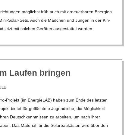
­rich­tun­gen mög­lichst früh auch mit erneu­er­ba­ren Ener­gien
e Mini-Solar-Sets. Auch die Mäd­chen und Jun­gen in der Kin­
nd jetzt mit sol­chen Gerä­ten aus­ge­stat­tet wor­den.
m Lau­fen bringen
ULE
Pro-Pro­­jekt (im Ener­gie­LAB) haben zum Ende des letz­ten
o­jekt bie­tet für geflüch­tete Jugend­li­che, die Mög­lich­keit
ihren Deutsch­kennt­nis­sen zu arbei­ten, um nach ihrer
 haben. Das Mate­rial für die Solar­bau­käs­ten wird über den