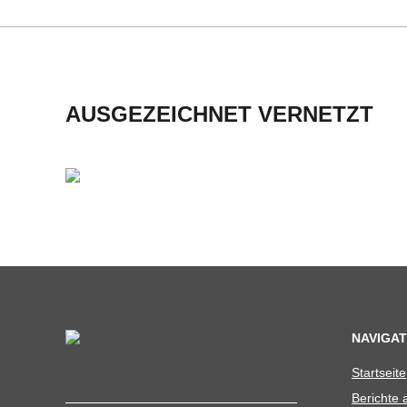
U
L
AUSGEZEICHNET VERNETZT
E
NAVIGAT
Start­seite
Berichte