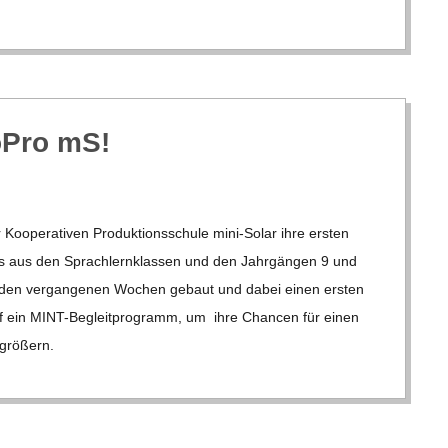
KoPro mS!
oope­ra­ti­ven Pro­duk­ti­ons­schule mini-Solar ihre ers­ten
s aus den Sprach­lern­klas­sen und den Jahr­gän­gen 9 und
 den ver­gan­ge­nen Wochen gebaut und dabei einen ers­ten
lief ein MINT-Beglei­t­­pro­­gramm, um ihre Chan­cen für einen
­grö­ßern.