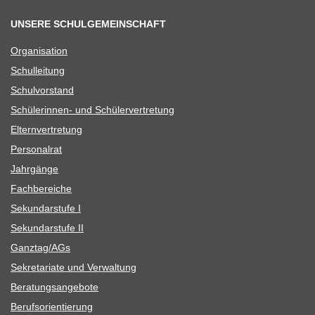
UNSERE SCHULGEMEINSCHAFT
Orga­ni­sa­tion
Schul­lei­tung
Schul­vor­stand
Schü­le­rin­nen- und Schülervertretung
Eltern­ver­tre­tung
Per­so­nal­rat
Jahr­gänge
Fach­be­rei­che
Sekun­dar­stufe I
Sekun­dar­stufe II
Ganztag/​​AGs
Sekre­ta­riate und Verwaltung
Bera­tungs­an­ge­bote
Berufs­ori­en­tie­rung