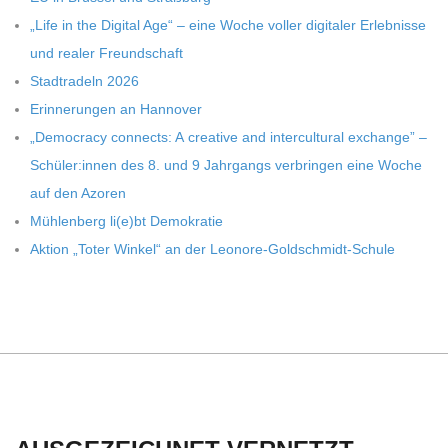
C
„Life in the Digi­tal Age“ – eine Woche vol­ler digi­ta­ler Erleb­nisse
H
und rea­ler Freundschaft
Stadt­ra­deln 2026
U
Erin­ne­run­gen an Hannover
„Demo­cracy con­nects: A crea­tive and inter­cul­tu­ral exch­ange” –
L
Schüler:innen des 8. und 9 Jahr­gangs ver­brin­gen eine Woche
auf den Azoren
E
Müh­len­berg li(e)bt Demokratie
Aktion „Toter Win­kel“ an der Leonore-Goldschmidt-Schule