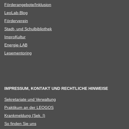
Förderangebote/​​Inklusion
Leo­Lab-Blog
För­der­ver­ein
Stadt- und Schulbibliothek
Impro­Kul­tur
Ener­­gie-LAB
Lese­men­to­ring
IMPRESSUM, KONTAKT UND RECHTLICHE HINWEISE
Sekre­ta­riate und Verwaltung
Prak­ti­kum an der LEOGOS
Krank­mel­dung (Sek. I)
So fin­den Sie uns