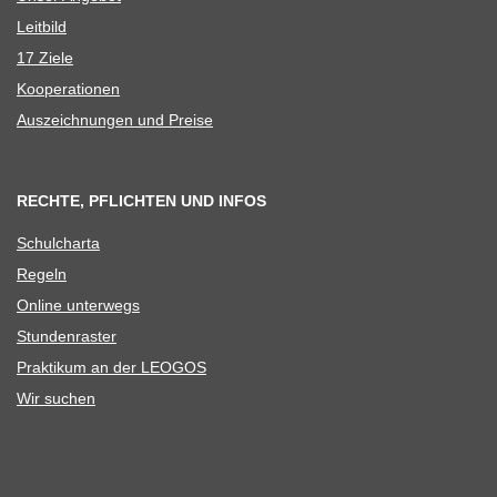
Leit­bild
17 Ziele
Koope­ra­tio­nen
Aus­zeich­nun­gen und Preise
RECHTE, PFLICHTEN UND INFOS
Schul­charta
Regeln
Online unter­wegs
Stun­den­ras­ter
Prak­ti­kum an der LEOGOS
Wir suchen