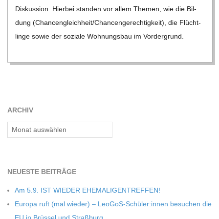
C
Dis­kus­sion. Hier­bei stan­den vor allem The­men, wie die Bil­
dung (Chancengleichheit/​​Chancengerechtigkeit), die Flücht­
H
linge sowie der soziale Woh­nungs­bau im Vor­der­grund.
M
I
ARCHIV
D
Archiv
T
-
NEU­ESTE BEITRÄGE
Am 5.9. IST WIEDER EHEMALIGENTREFFEN!
S
Europa ruft (mal wie­der) – LeoGoS-Schüler:innen besu­chen die
EU in Brüs­sel und Straßburg