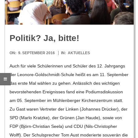
R
E
Poli­tik? Ja, bitte!
-
2016-
ON:
9. SEPTEMBER 2016
IN:
AKTUELLES
G
09-
Auch für viele Schü­le­rin­nen und Schü­ler des 12. Jahr­gangs
09
der Leo­­nore-Gol­d­­schmidt-Schule heißt es am 11. Sep­tem­ber
O
das erste Mal wäh­len zu gehen. Anläss­lich des wich­ti­gen
L
bevor­ste­hen­den Ereig­nis­ses fand eine Podi­ums­dis­kus­sion
am 05. Sep­tem­ber im Müh­len­ber­ger Kir­chen­zen­trum statt.
D
Zu Gast waren Ver­tre­ter der Lin­ken (Johan­nes Drü­cker), der
SPD (Marlo Kratzke), der Grü­nen (Jan Haude), sowie von
S
FDP (Björn-Chris­­tian Seela) und CDU (Nils-Chris­­to­­pher
Wolff). Der Schul­spre­cher Tom Aust mode­rierte sou­ve­rän die