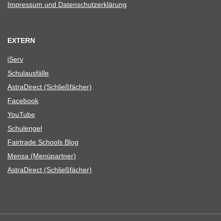
Impres­sum und Datenschutzerklärung
EXTERN
iServ
Schul­aus­fälle
Astra­Di­rect (Schließ­fä­cher)
Face­book
You­Tube
Schul­en­gel
Fair­trade Schools Blog
Mensa (Menü­part­ner)
Astra­Di­rect (Schließ­fä­cher)